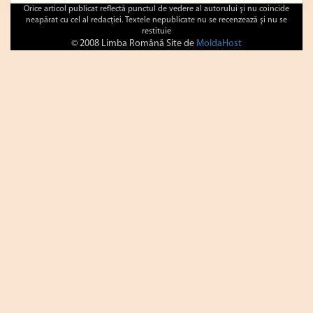
Orice articol publicat reflectă punctul de vedere al autorului şi nu coincide
neapărat cu cel al redacţiei. Textele nepublicate nu se recenzează şi nu se
restituie
© 2008 Limba Română Site de
MoldaHost