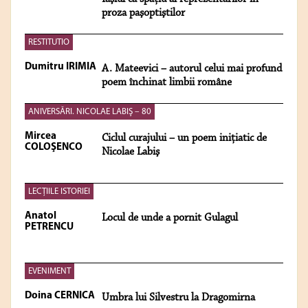
proza paşoptiştilor
RESTITUTIO
Dumitru IRIMIA
A. Mateevici – autorul celui mai profund
poem închinat limbii române
ANIVERSĂRI. NICOLAE LABIŞ – 80
Mircea
Ciclul curajului – un poem iniţiatic de
COLOŞENCO
Nicolae Labiş
LECŢIILE ISTORIEI
Anatol
Locul de unde a pornit Gulagul
PETRENCU
EVENIMENT
Doina CERNICA
Umbra lui Silvestru la Dragomirna