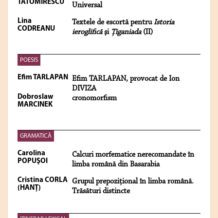
TATOMIRESCU
Universal
Lina
Textele de escortă pentru
Istoria
CODREANU
ieroglifică
şi
Ţiganiada
(II)
POESIS
Efim TARLAPAN
Efim TARLAPAN, provocat de Ion
DIVIZA
Dobroslaw
cronomorfism
MARCINEK
GRAMATICĂ
Carolina
Calcuri morfematice nerecomandate în
POPUŞOI
limba română din Basarabia
Cristina CORLA
Grupul prepozițional în limba română.
(HANŢ)
Trăsături distincte