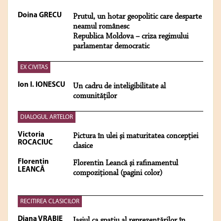
Doina GRECU
Prutul, un hotar geopolitic care desparte
neamul românesc
Republica Moldova – criza regimului
parlamentar democratic
EX CIVITAS
Ion I. IONESCU
Un cadru de inteligibilitate al
comunităţilor
DIALOGUL ARTELOR
Victoria
Pictura în ulei şi maturitatea concepţiei
ROCACIUC
clasice
Florentin
Florentin Leancă şi rafinamentul
LEANCĂ
compoziţional (pagini color)
RECITIREA CLASICILOR
Diana VRABIE
Iaşiul ca spaţiu al reprezentărilor în