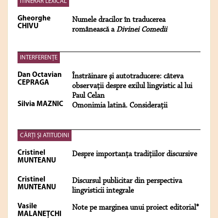
ITINERAR LEXICAL
Gheorghe
Numele dracilor în traducerea
CHIVU
românească a
Divinei Comedii
INTERFERENŢE
Dan Octavian
Înstrăinare şi autotraducere: câteva
CEPRAGA
observaţii despre exilul lingvistic al lui
Paul Celan
Silvia MAZNIC
Omonimia latină. Consideraţii
CĂRŢI ŞI ATITUDINI
Cristinel
Despre importanţa tradiţiilor discursive
MUNTEANU
Cristinel
Discursul publicitar din perspectiva
MUNTEANU
lingvisticii integrale
Vasile
Note pe marginea unui proiect editorial*
MALANEŢCHI