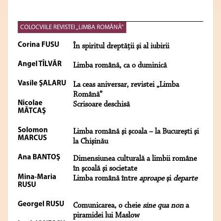
COLOCVIILE REVISTEI „LIMBA ROMÂNĂ”
Corina FUSU
În spiritul dreptăţii şi al iubirii
Angel TÎLVĂR
Limba română, ca o duminică
Vasile ŞALARU
La ceas aniversar, revistei „Limba
Română”
Nicolae
Scrisoare deschisă
MĂTCAŞ
Solomon
Limba română şi şcoala – la Bucureşti şi
MARCUS
la Chişinău
Ana BANTOŞ
Dimensiunea culturală a limbii române
în şcoală şi societate
Mina-Maria
Limba română între
aproape
şi
departe
RUSU
Georgel RUSU
Comunicarea, o cheie
sine qua non
a
piramidei lui Maslow