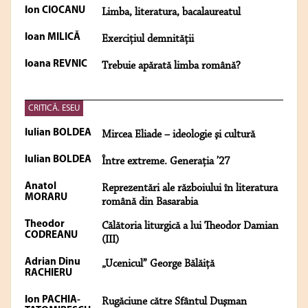
Ion CIOCANU
Limba, literatura, bacalaureatul
Ioan MILICĂ
Exercițiul demnității
Ioana REVNIC
Trebuie apărată limba română?
CRITICĂ. ESEU
Iulian BOLDEA
Mircea Eliade – ideologie şi cultură
Iulian BOLDEA
Între extreme. Generaţia ’27
Anatol
Reprezentări ale războiului în literatura
MORARU
română din Basarabia
Theodor
Călătoria liturgică a lui Theodor Damian
CODREANU
(III)
Adrian Dinu
„Ucenicul” George Bălăiţă
RACHIERU
Ion PACHIA-
Rugăciune către Sfântul Duşman