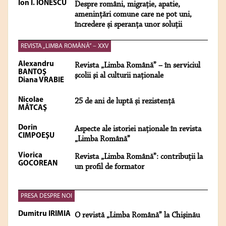
Ion I. IONESCU
Despre români, migrație, apatie,
amenințări comune care ne pot uni,
încredere și speranța unor soluții
REVISTA „LIMBA ROMÂNĂ” – XXV
Alexandru
Revista „Limba Română” – în serviciul
BANTOŞ
şcolii şi al culturii naţionale
Diana VRABIE
Nicolae
25 de ani de luptă și rezistență
MĂTCAŞ
Dorin
Aspecte ale istoriei naţionale în revista
CIMPOEŞU
„Limba Română”
Viorica
Revista „Limba Română”: contribuţii la
GOCOREAN
un profil de formator
PRESA DESPRE NOI
Dumitru IRIMIA
O revistă „Limba Română” la Chişinău