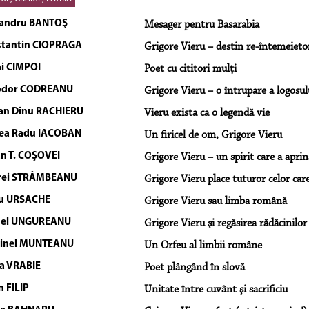
andru BANTOŞ
Mesager pentru Basarabia
tantin CIOPRAGA
Grigore Vieru – destin re-întemeieto
i CIMPOI
Poet cu cititori mulţi
odor CODREANU
Grigore Vieru – o întrupare a logosul
an Dinu RACHIERU
Vieru exista ca o legendă vie
ea Radu IACOBAN
Un firicel de om, Grigore Vieru
an T. COŞOVEI
Grigore Vieru – un spirit care a apr
rei STRÂMBEANU
Grigore Vieru place tuturor celor car
u URSACHE
Grigore Vieru sau limba română
nel UNGUREANU
Grigore Vieru şi regăsirea rădăcinilor
tinel MUNTEANU
Un Orfeu al limbii române
a VRABIE
Poet plângând în slovă
n FILIP
Unitate între cuvânt şi sacrificiu