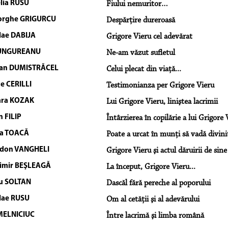
lia RUSU
Fiului nemuritor…
orghe GRIGURCU
Despărţire dureroasă
lae DABIJA
Grigore Vieru cel adevărat
 UNGUREANU
Ne-am văzut sufletul
ian DUMISTRĂCEL
Celui plecat din viaţă...
e CERILLI
Testimonianza per Grigore Vieru
ara KOZAK
Lui Grigore Vieru, liniştea lacrimii
n FILIP
Întârzierea în copilărie a lui Grigore 
a TOACĂ
Poate a urcat în munţi să vadă divinit
idon VANGHELI
Grigore Vieru şi actul dăruirii de sine
imir BEŞLEAGĂ
La început, Grigore Vieru...
u SOLTAN
Dascăl fără pereche al poporului
lae RUSU
Om al cetăţii şi al adevărului
MELNICIUC
Între lacrimă şi limba română