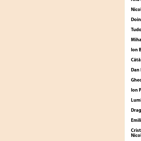
Nico
Doin
Tudo
Miha
Ion
Cătă
Dan
Ghe
Ion 
Lumi
Drag
Emil
Cris
Nico