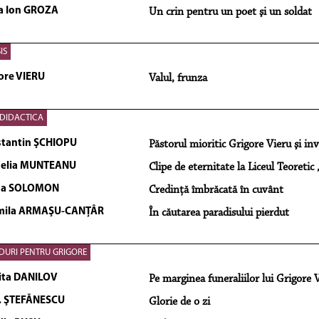
a Ion GROZA
Un crin pentru un poet şi un soldat
IS
ore VIERU
Valul, frunza
DIDACTICA
tantin ŞCHIOPU
Păstorul mioritic Grigore Vieru şi in
nelia MUNTEANU
Clipe de eternitate la Liceul Teoretic
isa SOLOMON
Credinţă îmbrăcată în cuvânt
mila ARMAŞU-CANŢÂR
În căutarea paradisului pierdut
URI PENTRU GRIGORE
ita DANILOV
Pe marginea funeraliilor lui Grigore 
. ŞTEFĂNESCU
Glorie de o zi