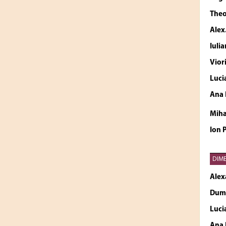
The
Alex
Iuli
Vior
Luci
Ana
Mih
Ion 
DIME
Alex
Dumi
Luci
Ana