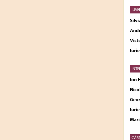
IUVE
Silv
Andr
Vict
Iuri
INTE
Ion
Nico
Geor
Iuri
Mari
CĂRŢ