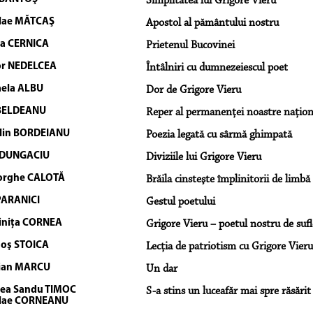
Simplitatea lui Grigore Vieru
lae MĂTCAŞ
Apostol al pământului nostru
a CERNICA
Prietenul Bucovinei
r NEDELCEA
Întâlniri cu dumnezeiescul poet
ela ALBU
Dor de Grigore Vieru
 BELDEANU
Reper al permanenţei noastre naţion
lin BORDEIANU
Poezia legată cu sârmă ghimpată
 DUNGACIU
Diviziile lui Grigore Vieru
orghe CALOTĂ
Brăila cinsteşte împlinitorii de limb
PARANICI
Gestul poetului
niţa CORNEA
Grigore Vieru – poetul nostru de sufl
oş STOICA
Lecţia de patriotism cu Grigore Vieru
ian MARCU
Un dar
tea Sandu TIMOC
S-a stins un luceafăr mai spre răsărit
lae CORNEANU