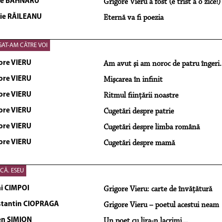
le BAHNARU
Grigore Vieru a fost (e trist a o zice!
lie RĂILEANU
Eternă va fi poezia
GAT-AM CĂTRE VOI
ore VIERU
Am avut şi am noroc de patru îngeri.
ore VIERU
Mişcarea în infinit
ore VIERU
Ritmul fiinţării noastre
ore VIERU
Cugetări despre patrie
ore VIERU
Cugetări despre limba română
ore VIERU
Cugetări despre mamă
ICĂ. ESEU
i CIMPOI
Grigore Vieru: carte de învăţătură
tantin CIOPRAGA
Grigore Vieru – poetul acestui neam
n SIMION
Un poet cu lira-n lacrimi...