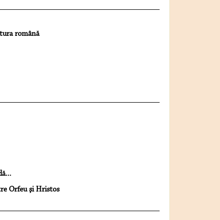
ratura română
ă...
re Orfeu şi Hristos