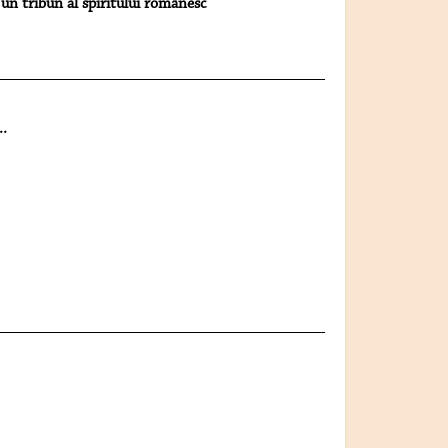
) un tribun al spiritului românesc
..