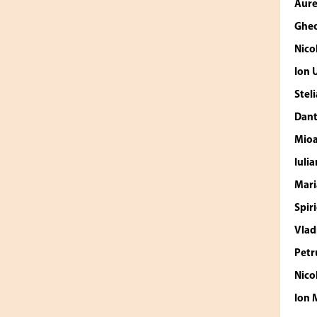
Aure
Ghe
Nico
Ion
Stel
Dant
Mio
Iulia
Mari
Spir
Vlad
Petr
Nico
Ion 