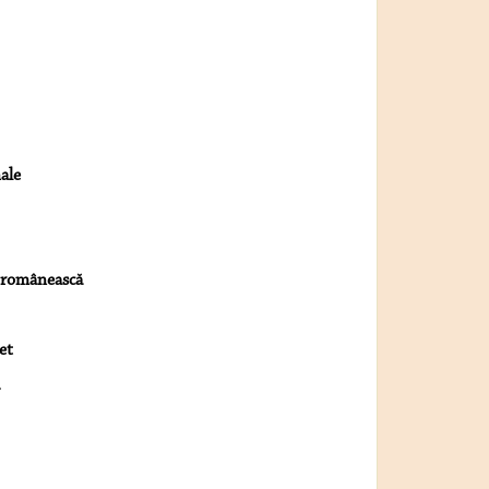
ale
ă românească
et