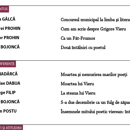
NTUS
ia GÂLCĂ
Concursul municipal la limba şi lite
ei PROHIN
Cum am scris despre Grigore Vieru
or PROHIN
Ca un Făt-Frumos
e BOJONCĂ
Două întâlniri cu poetul
RFERENŢE
 HADÂRCĂ
Moartea şi nemurirea marilor poeţi
lae DABIJA
Moartea lui Vieru
ge FILIP
La steaua lui Vieru
e BOJONCĂ
S-a dus decembrie ca un fulg de zăpad
n POSTU
Însemnele mitului poetic vierean: înt
I ŞI ATITUDINI