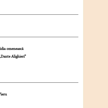
vidia omenească
 „Dante Alighieri”
Vieru