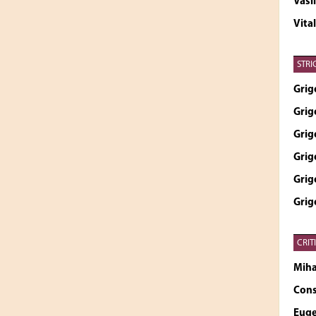
Vasi
Vita
STRI
Grig
Grig
Grig
Grig
Grig
Grig
CRIT
Miha
Cons
Euge