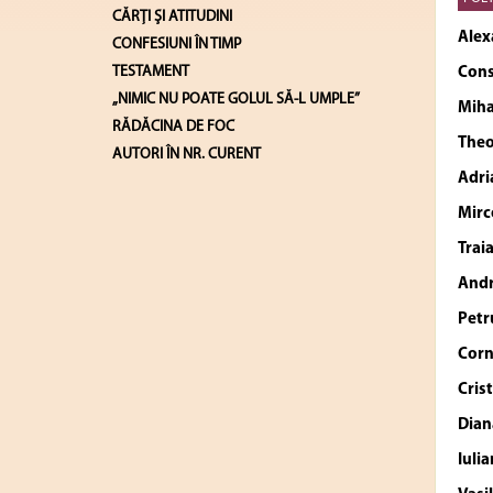
CĂRŢI ŞI ATITUDINI
Alex
CONFESIUNI ÎN TIMP
TESTAMENT
Cons
„NIMIC NU POATE GOLUL SĂ-L UMPLE”
Miha
RĂDĂCINA DE FOC
The
AUTORI ÎN NR. CURENT
Adri
Mirc
Trai
And
Petr
Cor
Cris
Dian
Iulia