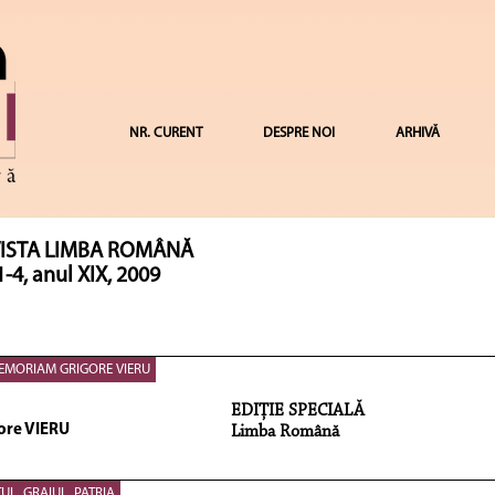
NR. CURENT
DESPRE NOI
ARHIVĂ
ISTA LIMBA ROMÂNĂ
1-4, anul XIX, 2009
EMORIAM GRIGORE VIERU
EDIŢIE SPECIALĂ
ore VIERU
Limba Română
UL, GRAIUL, PATRIA