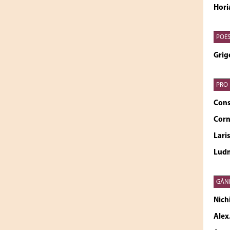
Hori
POES
Grig
PRO 
Cons
Cor
Lar
Lud
GÂND
Nich
Alex