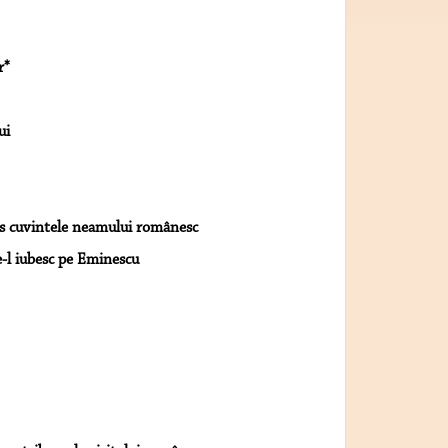
r*
ui
ins cuvintele neamului românesc
e-l iubesc pe Eminescu