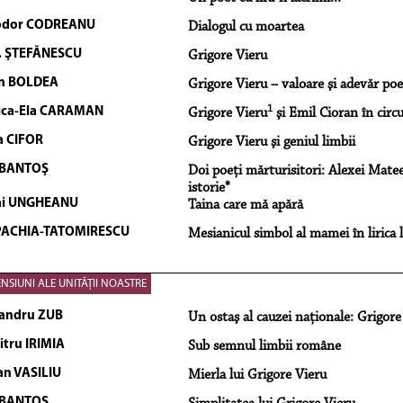
odor CODREANU
Dialogul cu moartea
. ŞTEFĂNESCU
Grigore Vieru
an BOLDEA
Grigore Vieru – valoare şi adevăr poe
1
ica-Ela CARAMAN
Grigore Vieru
şi Emil Cioran în circ
a CIFOR
Grigore Vieru şi geniul limbii
 BANTOŞ
Doi poeţi mărturisitori: Alexei Matee
istorie*
ai UNGHEANU
Taina care mă apără
PACHIA-TATOMIRESCU
Mesianicul simbol al mamei în lirica 
NSIUNI ALE UNITĂŢII NOASTRE
andru ZUB
Un ostaş al cauzei naţionale: Grigore
tru IRIMIA
Sub semnul limbii române
an VASILIU
Mierla lui Grigore Vieru
 BANTOŞ