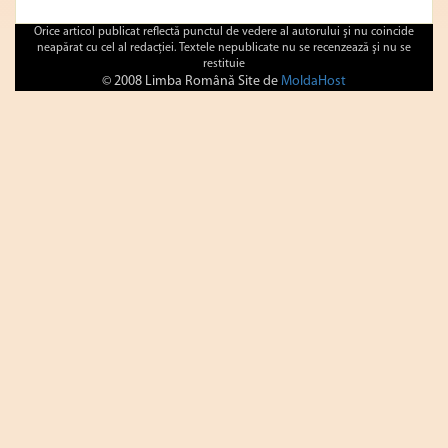
Orice articol publicat reflectă punctul de vedere al autorului şi nu coincide
neapărat cu cel al redacţiei. Textele nepublicate nu se recenzează şi nu se
restituie
© 2008 Limba Română Site de
MoldaHost