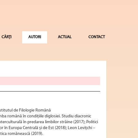
CĂRȚI
AUTORI
ACTUAL
CONTACT
nstitutul de Filologie Română
imba română în condițiile diglosiei. Studiu diacronic
erculturală în predarea limbilor străine (2017); Politici
or în Europa Centrală și de Est (2018); Leon Levițchi –
istica românească (2019).