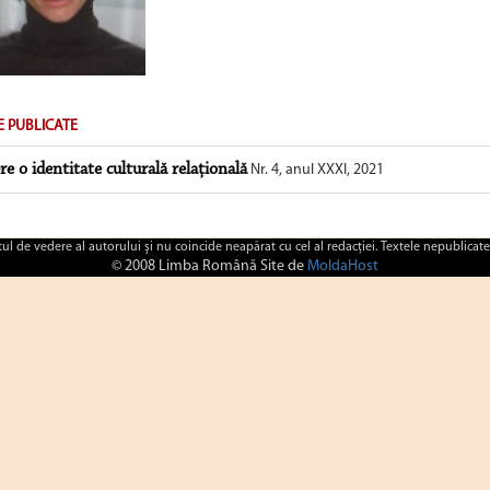
E PUBLICATE
re o identitate culturală relațională
Nr. 4, anul XXXI, 2021
ctul de vedere al autorului şi nu coincide neapărat cu cel al redacţiei. Textele nepublicate
© 2008 Limba Română Site de
MoldaHost