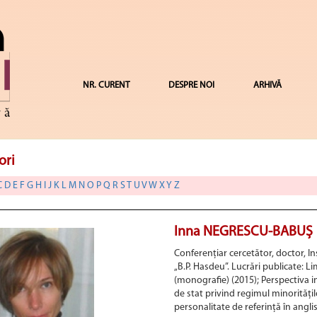
NR. CURENT
DESPRE NOI
ARHIVĂ
ori
C
D
E
F
G
H
I
J
K
L
M
N
O
P
Q
R
S
T
U
V
W
X
Y
Z
Inna NEGRESCU-BABUȘ
Conferențiar cercetător, doctor, I
„B.P. Hasdeu”. Lucrări publicate: L
(monografie) (2015); Perspectiva int
de stat privind regimul minoritățil
personalitate de referință în angl