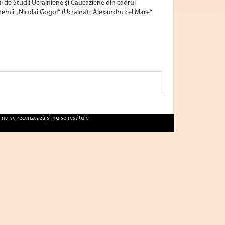
i de Studii Ucrainiene și Caucaziene din cadrul
emii: „Nicolai Gogol“ (Ucraina); „Alexandru cel Mare“
 nu se recenzează şi nu se restituie