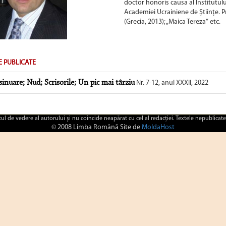
doctor honoris causa al Institutulu
Academiei Ucrainiene de Științe. Pr
(Grecia, 2013); „Maica Tereza“ etc.
E PUBLICATE
sinuare; Nud; Scrisorile; Un pic mai târziu
Nr. 7-12, anul XXXII, 2022
ctul de vedere al autorului şi nu coincide neapărat cu cel al redacţiei. Textele nepublicate
© 2008 Limba Română Site de
MoldaHost