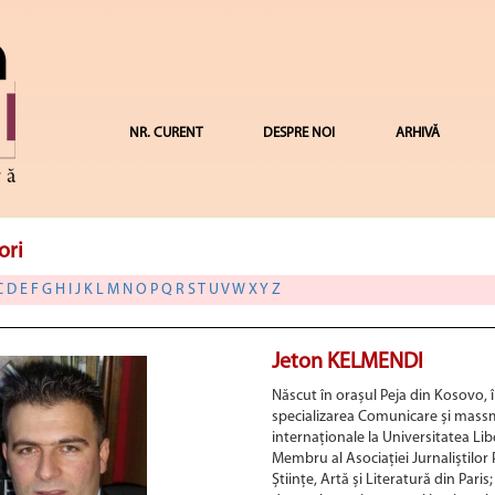
NR. CURENT
DESPRE NOI
ARHIVĂ
ori
C
D
E
F
G
H
I
J
K
L
M
N
O
P
Q
R
S
T
U
V
W
X
Y
Z
Jeton KELMENDI
Născut în orașul Peja din Kosovo, în
specializarea Comunicare și massmed
internaționale la Universitatea Li
Membru al Asociației Jurnaliștilor
Științe, Artă și Literatură din Pari