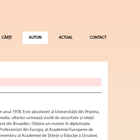
CĂRȚI
AUTORI
ACTUAL
CONTACT
 anul 1978. Este absolvent al Universității din Priștina,
ia, ulterior urmează studii de securitate și relații
beră din Bruxelles. Obține un master în diplomație.
 Profesioniști din Europa, al Academiei Europene de
s; membru al Academiei de Științe și Educție a Ucrainei,