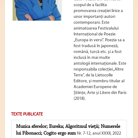
scopul de a facilita
promovarea creaţiei lirice a
unor importanţi autori
contemporani. Este
animatoarea Festivalului
Internaţional de Poezie
„Europa in versi”. Poezia sa a
fost tradusă în japoneză,
română, turcă etc. şi a fost
inclusă în mai multe
antologii internaţionale. Este
responsabila colecţiei „Altre
Terre”, de la Lietocolle
Editore, și membru titular al
Academiei Europene de
Științe, Arte și Litere din Paris
(2018).
TEXTE PUBLICATE
Muzica sferelor; Eureka; Algoritmul vieții; Numerele
lui Fibonacci; Cogito ergo sum
Nr. 7-12, anul XXXII, 2022