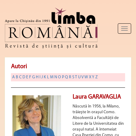
Toggl
naviga
Autori
A
B
C
D
E
F
G
H
I
J
K
L
M
N
O
P
Q
R
S
T
U
V
W
X
Y
Z
Laura GARAVAGLIA
Născută în 1956, la Milano,
trăieşte în oraşul Como.
Absolventă a Facultăţii de
Litere de la Universitatea din
oraşul natal. A întemeiat
Casa Poeziei din Como, cu