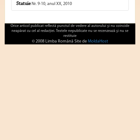
Statuie
Nr. 9-10, anul XX, 2010
Orice articol publicat reflectă punctul de vedere al autorului şi nu coincide
neapărat cu cel al redacţiei. Textele nepublicate nu se recenzează şi nu se
restituie
© 2008 Limba Română Site de
MoldaHost