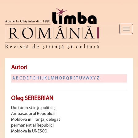
Toggl
naviga
Autori
A
B
C
D
E
F
G
H
I
J
K
L
M
N
O
P
Q
R
S
T
U
V
W
X
Y
Z
Oleg SEREBRIAN
Doctor in stiinţe politice,
Ambasadorul Republicii
Moldova în Franţa, delegat
permanent al Republicii
Moldova la UNESCO.