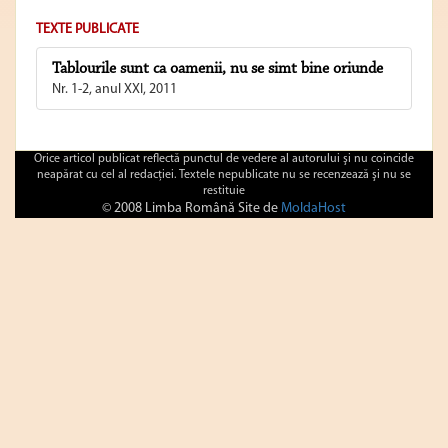
TEXTE PUBLICATE
Tablourile sunt ca oamenii, nu se simt bine oriunde
Nr. 1-2, anul XXI, 2011
Orice articol publicat reflectă punctul de vedere al autorului şi nu coincide
neapărat cu cel al redacţiei. Textele nepublicate nu se recenzează şi nu se
restituie
© 2008 Limba Română Site de
MoldaHost