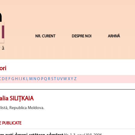
NR. CURENT
DESPRE NOI
ARHIVĂ
ori
C
D
E
F
G
H
I
J
K
L
M
N
O
P
Q
R
S
T
U
V
W
X
Y
Z
alia SILIŢKAIA
listă, Republica Moldova.
E PUBLICATE