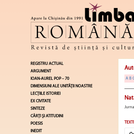
REGISTRU ACTUAL
Aut
ARGUMENT
A
B
IOAN-AUREL POP – 70
DIMENSIUNI ALE UNITĂŢII NOASTRE
LECŢIILE ISTORIEI
Nat
EX CIVITATE
Jurna
SINTEZE
CĂRŢI ŞI ATITUDINI
TEXT
POESIS
INEDIT