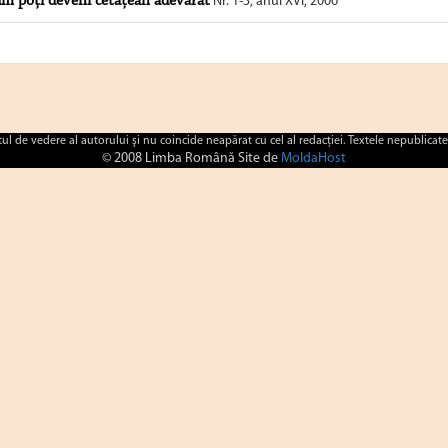
m poţi deveni cetăţean adevărat
Nr. 1-3, anul XVI, 2006
ctul de vedere al autorului şi nu coincide neapărat cu cel al redacţiei. Textele nepublicate
© 2008 Limba Română Site de
MoldaHost