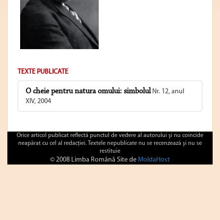
TEXTE PUBLICATE
O cheie pentru natura omului: simbolul
Nr. 12, anul
XIV, 2004
Orice articol publicat reflectă punctul de vedere al autorului şi nu coincide
neapărat cu cel al redacţiei. Textele nepublicate nu se recenzează şi nu se
restituie
© 2008 Limba Română Site de
MoldaHost