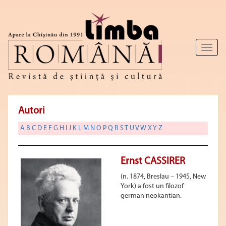
Toggl
naviga
Autori
A
B
C
D
E
F
G
H
I
J
K
L
M
N
O
P
Q
R
S
T
U
V
W
X
Y
Z
Ernst CASSIRER
(n. 1874, Breslau – 1945, New
York) a fost un filozof
german neokantian.