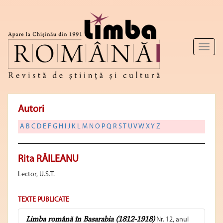
Toggl
naviga
Autori
A
B
C
D
E
F
G
H
I
J
K
L
M
N
O
P
Q
R
S
T
U
V
W
X
Y
Z
Rita RĂILEANU
Lector, U.S.T.
TEXTE PUBLICATE
Limba română în Basarabia (1812-1918)
Nr. 12, anul