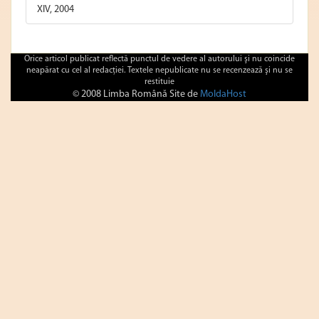
XIV, 2004
Orice articol publicat reflectă punctul de vedere al autorului şi nu coincide
neapărat cu cel al redacţiei. Textele nepublicate nu se recenzează şi nu se
restituie
© 2008 Limba Română Site de
MoldaHost