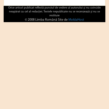
Orice articol publicat reflectă punctul de vedere al autorului şi nu coincide
neapărat cu cel al redacţiei. Textele nepublicate nu se recenzează şi nu se
restituie
© 2008 Limba Română Site de
MoldaHost