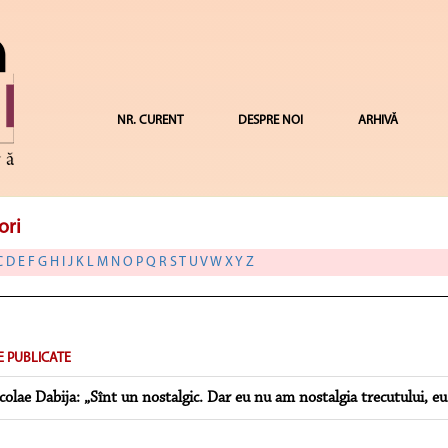
NR. CURENT
DESPRE NOI
ARHIVĂ
ori
C
D
E
F
G
H
I
J
K
L
M
N
O
P
Q
R
S
T
U
V
W
X
Y
Z
E PUBLICATE
colae Dabija: „Sînt un nostalgic. Dar eu nu am nostalgia trecutului, eu