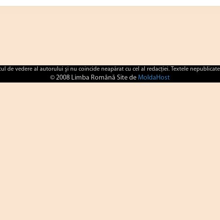
ctul de vedere al autorului şi nu coincide neapărat cu cel al redacţiei. Textele nepublicate
© 2008 Limba Română Site de
MoldaHost