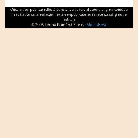
Orice articol publicat reflectă punctul de vedere al autorului şi nu coincide
neapărat cu cel al redacţiei. Textele nepublicate nu se recenzează şi nu se
restituie
© 2008 Limba Română Site de
MoldaHost