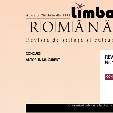
CONCURS
REV
AUTORI ÎN NR. CURENT
Nr. 
CON
Orice articol publicat reflectă pun