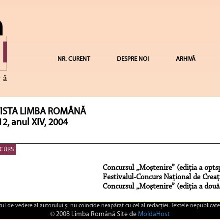
NR. CURENT
DESPRE NOI
ARHIVĂ
ISTA LIMBA ROMÂNĂ
12, anul XIV, 2004
CURS
Concursul „Moştenire” (ediţia a opts
Festivalul-Concurs Naţional de Crea
Concursul „Moştenire” (ediţia a două
ctul de vedere al autorului şi nu coincide neapărat cu cel al redacţiei. Textele nepublicate
© 2008 Limba Română Site de
MoldaHost