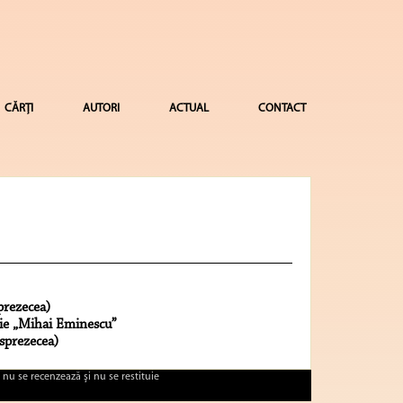
CĂRȚI
AUTORI
ACTUAL
CONTACT
prezecea)
ţie „Mihai Eminescu”
sprezecea)
 nu se recenzează şi nu se restituie