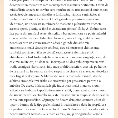
o exegeză prin prisma operei lui Eminescu, însă nici până astăzi nu am
descoperit un mecanism care să însuşească mai multă pertinenţă. Oricât de
mică afiliaţie ar avea un cuvânt scris româneşte cu romantismul eminescian,
acesta trebuie imperativ să reflecte fosforizând tăinicia, seninătatea şi
profunzimea luminii luciferice. Odată garantate premisele unei atare
identificări, un specialist în tehnici de marketing publicitar va eticheta
această operă, plastic, ca fiind o „marcă înregistrată”. Şi da, A. Strâmbeanu
face parte din numărul select de scriitori basarabeni care se poate mândri
cu o astfel de realizare. Este Strâmbeanuo „marcă înregistrată” anume
pentru că este un eminescizator, adică o ghindă din arborele
eminescianismului căzută pe sol fertil, care să mustească chintesenţa
spiritului românesc. Şi în ce constă exact această identificare? Dl
Strâmbeanu a fost toată viaţa lui sclav al unei olimpiene exigenţe, care, de
cele mai multe ori, nu doar că-l încătuşa să nu dea publicităţii vreun text
trudit cu migală, dar chiar îşi impunea prohibiţia scrierii acestuia pe hârtie,
de teama să nu fie cumva, cândva surprins de cineva că ar avea un decolteu
prea larg al perfecţiunii. Sublimă este această teamă de Cuvânt, atât de
sublimă, încât cele trei silabe ale cuvântului par prea sărace pentru a o
îmbrăca. De aceea, înhămat la legile industrialismului literar cu vreun
articol, care trebuia să apară la termenul stabilit, dumnealui va avea mereu
de suferit, pentru că Strâmbeanu este Creator, nu un maşinist identificat cu
conveierul tipografiilor: „Aproape de fiecare dată când semnez «bun de
tipar», domnii de la tipografie mă mai întreabă încă o dată, în şoaptă, aşa
ca pentru orice eventualitate: «Dar domnul Strâmbeanu nu va aduce nimic
pentru numărul acesta?» «Se pare că nu», zic, şi tipografii dau «undă