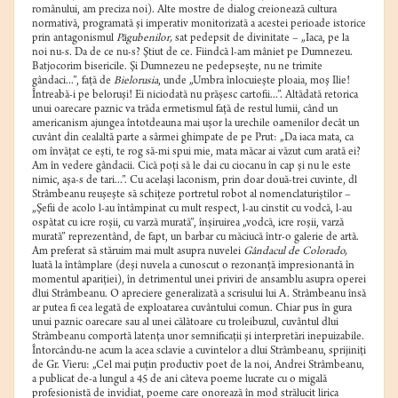
românului, am preciza noi). Alte mostre de dialog creionează cultura
normativă, programată şi imperativ monitorizată a acestei perioade istorice
prin antagonismul
Păgubenilor,
sat pedepsit de divinitate – „Iaca, pe la
noi nu-s. Da de ce nu-s? Ştiut de ce. Fiindcă l-am mâniet pe Dumnezeu.
Batjocorim bisericile. Şi Dumnezeu ne pedepseşte, nu ne trimite
gândaci...”, faţă de
Bielorusia
, unde „Umbra înlocuieşte ploaia, moş Ilie!
Întreabă-i pe beloruşi! Ei niciodată nu prăşesc cartofii...”. Altădată retorica
unui oarecare paznic va trăda ermetismul faţă de restul lumii, când un
americanism ajungea întotdeauna mai uşor la urechile oamenilor decât un
cuvânt din cealaltă parte a sârmei ghimpate de pe Prut: „Da iaca mata, ca
om învăţat ce eşti, te rog să-mi spui mie, mata măcar ai văzut cum arată ei?
Am în vedere gândacii. Cică poţi să le dai cu ciocanu în cap şi nu le este
nimic, aşa-s de tari...”. Cu acelaşi laconism, prin doar două-trei cuvinte, dl
Strâmbeanu reuşeşte să schiţeze portretul robot al nomenclaturiştilor –
„Şefii de acolo l-au întâmpinat cu mult respect, l-au cinstit cu vodcă, l-au
ospătat cu icre roşii, cu varză murată”, înşiruirea „vodcă, icre roşii, varză
murată” reprezentând, de fapt, un barbar cu măciucă într-o galerie de artă.
Am preferat să stăruim mai mult asupra nuvelei
Gândacul de Colorado,
luată la întâmplare (deşi nuvela a cunoscut o rezonanţă impresionantă în
momentul apariţiei), în detrimentul unei priviri de ansamblu asupra operei
dlui Strâmbeanu. O apreciere generalizată a scrisului lui A. Strâmbeanu însă
ar putea fi cea legată de exploatarea cuvântului comun. Chiar pus în gura
unui paznic oarecare sau al unei călătoare cu troleibuzul, cuvântul dlui
Strâmbeanu comportă latenţa unor semnificaţii şi interpretări inepuizabile.
Întorcându-ne acum la acea sclavie a cuvintelor a dlui Strâmbeanu, sprijiniţi
de Gr. Vieru: „Cel mai puţin productiv poet de la noi, Andrei Strâmbeanu,
a publicat de-a lungul a 45 de ani câteva poeme lucrate cu o migală
profesionistă de invidiat, poeme care onorează în mod strălucit lirica