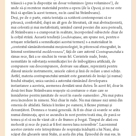
trăiască i-a pus la dispoziţie un dosar voluminos (prea voluminos!), de
unde să-şi recruteze materialul pentru a opera (de la
Operă
, şi nu ne este
frică să apelăm la acest termen, nu în cazul lui Strâmbeanu).
Deşi, pe de o parte, exista tentaţia ca scriitorii contemporani să se
pitească, confortabil, după un alt gen de literatură, cât mai abstracţionistă,
mai colorată şi mai metaforizată, urmând cursul poeziei din acea perioadă,
dl Strâmbeanu s-a cramponat în realitate, încorporând subiectele chiar de
la colţul străzii. Această tendinţă (
eschivaţiune
, am spune noi, pentru o
retuşare reliefantă a semnificaţiei acestui termen) s-a materializat în
„contextul sămănătorismului moşionologist, în pitorescul etnografist, în
lirismul sentimental
moldovenesc
”, faţă de care autorul
Contrapunctului
a
rămas rece, fără a se sinchisi în vreun fel. Cuvintele nude, brute,
nemutilate în substanţa semnificaţiei lor de îmbogăţirea artificială, de
compunere sau descompunere, derivare sau afixare, reprezintă pentru
dânsul unicele instrumente, unicele culori şi linii de redare a unei schiţe.
Astfel, materia contrapunctului urmărit este garantată de însăşi (şi numai)
fondul situaţiei, unica sarcină a autorului rămânând developarea
instantanee a acesteia, asemenea derulării unui dicteu. În acest fel, doar în
două-trei fraze Strâmbeanu reuşeşte să contureze o stare care se
înmăduvise pentru jumătate de secol în oasele oamenilor: „Nu mai putea
avea încredere în nimeni. Nici chiar în rude. Nu mai rămase nici urmă din
omenia de altădată. Sărăcia îi înrăise pe oameni, îi făcuse pizmaşi şi
denunţători. Domnea o teamă generală. Ai fi zis chiar că soarele se arăta
numai dimineaţa, apoi se ascundea în nori pentru toată ziua, de parcă se
temea şi el să nu fie văzut cât e de frumos şi bogat. Timpul de afară era
mohorât şi rece de parcă ar fi fost mereu luna noiembrie”. Laconismul
acestor cuvinte este întrepătruns de respiraţia înăduşită a lui Nani, abia
scăpat din ghearele unui Stalin, şi acela din pluş. Episodul de mai sus, în