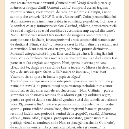
care acesta încercase denunţul „Oameni buni! Veniţi să vedeţi cu ce-şi
hrănesc cei bogaţi câinii! Oameni buni!...” comportă acelaşi tragism
resimţit la citirea, zilele trecute, de către preşedintele Ghimpu, a unor
sentinţe din arhivele N.K.V.D.-ului: „Rastreliati!”. Cultul personalităţii lui
Stalin atinsese cote incomensurabile în conştiinţa populaţiei, încât acesta
le confiscă chiar şi intimitatea viselor. Căutând, sfidător, dezbrăcarea pielii
de cobai, negându-şi astfel condiţia de „cel mai scump capital din lume”,
Nani Clătinici va fi urmărit fără încetare de imaginea omniprezentă şi
atotştiutoare a lui Stalin, iar antagonismul erotic-abominabil reaminteşte
de druţianul „Nimic sfânt”: „...Peretele casei lui Nani, dinspre răsărit, parcă
se prăvălise. Nani intră în casă cu greu, pe brânci, printre dărâmături...
Mireasa îl aştepta culcată în pat. El se culcă lângă dânsa. Îi mângâia sânii
mari. Vru s-o dezbrace, însă rochia nu se mai termina. Ea îi dădu mâna la o
parte cu multă gingăşie şi dragoste. Nani, aprins, o săruta prin voal.
„Dezbracă-te, dragă, nu vezi cât de tare te iubesc!». Mireasa îşi descoperi
faţa – de sub văl apăru Stalin. «Dă banii că te împuşc», îi zise Iosif
Visarionovici şi-i puse în frunte o pipă cu trăgaci”.
Trecând peste suspiciunea unei interpretări puerile a unor toponime şi
nume din nuvelă, nu putem totuşi nega existenţa neîndoielnică a unor
simboluri. Astfel, chiar numele eroului central – Nani Clătinici – pare a
semnifica predestinaţia acestuia de a adormi vigilenţa oribilului regim,
pentru ca apoi să clatine sau chiar să zguduie statul din temelii cu o afacere-
farsă.
Păgubenii
şi
Bielorusia
s-ar părea că comportă şi ele o semnificaţie
aparte – prima trădând sărăcia lucie, chiar tragismul foametei proaspăt
resimţită încă în acea perioadă, venind de la „pagubă”, cealaltă,
Bielorusia
,
adică o „Rusie Albă”, leagăn al propăşirii socialiste, garant suprem al
purităţii, văzută cu candoare şi de Nani ca „ţara gândacului de Colorado”,
de unde şi va veni temuta „ciumă a cartofului, adică şi a omului” (a