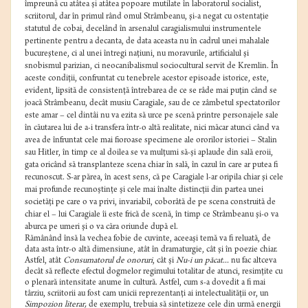
împreună cu atâtea şi atâtea popoare mutilate în laboratorul socialist,
scriitorul, dar în primul rând omul Strâmbeanu, şi-a negat cu ostentaţie
statutul de cobai, decelând în arsenalul caragialismului instrumentele
pertinente pentru a decanta, de data aceasta nu în cadrul unei mahalale
bucureştene, ci al unei întregi naţiuni, nu moravurile, artificialul şi
snobismul parizian, ci neocanibalismul sociocultural servit de Kremlin. În
aceste condiţii, confruntat cu tenebrele acestor episoade istorice, este,
evident, lipsită de consistenţă întrebarea de ce se râde mai puţin când se
joacă Strâmbeanu, decât musiu Caragiale, sau de ce zâmbetul spectatorilor
este amar – cel dintâi nu va ezita să urce pe scenă printre personajele sale
în căutarea lui de a-i transfera într-o altă realitate, nici măcar atunci când va
avea de înfruntat cele mai fioroase specimene ale ororilor istoriei – Stalin
sau Hitler, în timp ce al doilea se va mulţumi să-şi aplaude din sală eroii,
gata oricând să transplanteze scena chiar în sală, în cazul în care ar putea fi
recunoscut. S-ar părea, în acest sens, că pe Caragiale l-ar oripila chiar şi cele
mai profunde recunoştinţe şi cele mai înalte distincţii din partea unei
societăţi pe care o va privi, invariabil, coborâtă de pe scena construită de
chiar el – lui Caragiale îi este frică de scenă, în timp ce Strâmbeanu şi-o va
aburca pe umeri şi o va căra oriunde după el.
Rămânând însă la vechea fobie de cuvinte, aceeaşi temă va fi reluată, de
data asta într-o altă dimensiune, atât în dramaturgie, cât şi în poezie chiar.
Astfel, atât
Consumatorul de onoruri
, cât şi
Nu-i un păcat...
nu fac altceva
decât să reflecte efectul dogmelor regimului totalitar de atunci, resimţite cu
o plenară intensitate anume în cultură. Astfel, cum s-a dovedit a fi mai
târziu, scriitorii au fost cam unicii reprezentanţi ai intelectualităţii or, un
Simpozion literar,
de exemplu, trebuia să sintetizeze cele din urmă energii