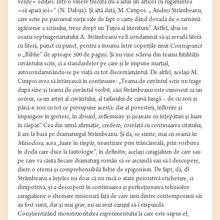
verde» ediţiei. Într-o vinere trecută mi-a adus un articol cu rugămintea
«să apară joi»” (N. Dabija). Şi altă dată, M. Cimpoi: „ Andrei Strâmbeanu,
care scrie pe parcursul vieţii sale de fapt o carte dând dovadă de o rarisimă
zgârcenie a scrisului, trece drept un Ţuţea al literaturii”. Astfel, abia cu
ocazia septuagenariatului A. Strâmbeanu va fi condamnat să-şi revadă literă
cu literă, punct cu punct, pentru a însuma între coperţile unui
Contrapunct
o „Biblie” de aproape 500 de pagini. Şi nu vine sclavia din teama futilităţii
cuvântului scris, ci a standardelor pe care şi le impune marţial,
autocondamnându-se pe viaţă cu tot discernământul. De altfel, acelaşi M.
Cimpoi avea să întărească în continuare: „Teama de cuvântul scris nu trage
după sine şi teama de cuvântul vorbit, căci Strâmbeanu este cunoscut ca un
cozeur, ca un artist al cuvântului, al taifasului de cursă lungă – de cu zori şi
până-n zori cu tot ce presupune acesta: dar al povestirii, înflorire şi
împingere în grotesc, în absurd, zeflemisire şi şicanare cu înţepături şi luare
în răspăr.” Cea din urmă afirmaţie, credem, corelată cu continuarea citatului,
îl are la bază pe dramaturgul Strâmbeanu. Şi da, se simte, mai cu seamă în
Minodora,
acea „luare în răspăr, neantizare prin trăncăneală, prin vorbirea
în dodii care duce la tautologie”, în definitiv, acelaşi caragialism de care sau
pe care va căuta fiecare dramaturg român să se ascundă sau să-l descopere,
dintr-o eternă şi comprehensibilă fobie de epigonism. De fapt, da, dl
Strâmbeanu a înţeles nu doar că nu riscă o atare peiorativă etichetare, ci
dimpotrivă, şi-a descoperit în continuarea şi perfecţionarea tehnicilor
caragialiene o chemare misionară faţă de care unii dintre contemporanii săi
au fost surzi, dar şi mai grav, nu au avut curajul să-i răspundă.
Conştientizând monstruozitatea experimentului la care este supus el,