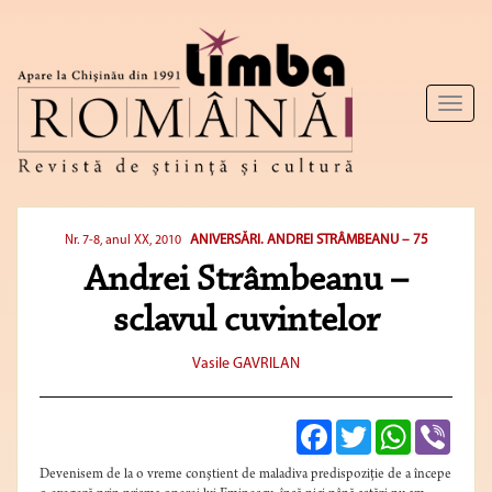
Toggl
naviga
ANIVERSĂRI. ANDREI STRÂMBEANU – 75
Nr. 7-8, anul XX, 2010
Andrei Strâmbeanu –
sclavul cuvintelor
Vasile GAVRILAN
Facebook
Twitter
WhatsApp
Viber
Devenisem de la o vreme conştient de maladiva predispoziţie de a începe