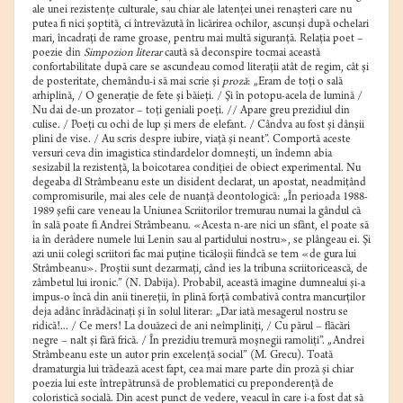
ale unei rezistenţe culturale, sau chiar ale latenţei unei renaşteri care nu
putea fi nici şoptită, ci întrevăzută în licărirea ochilor, ascunşi după ochelari
mari, încadraţi de rame groase, pentru mai multă siguranţă. Relaţia poet –
poezie din
Simpozion literar
caută să deconspire tocmai această
confortabilitate după care se ascundeau comod literaţii atât de regim, cât şi
de posteritate, chemându-i să mai scrie şi
proză
: „Eram de toţi o sală
arhiplină, / O generaţie de fete şi băieţi. / Şi în potopu-acela de lumină /
Nu dai de-un prozator – toţi geniali poeţi. // Apare greu prezidiul din
culise. / Poeţi cu ochi de lup şi mers de elefant. / Cândva au fost şi dânşii
plini de vise. / Au scris despre iubire, viaţă şi neant”. Comportă aceste
versuri ceva din imagistica stindardelor domneşti, un îndemn abia
sesizabil la rezistenţă, la boicotarea condiţiei de obiect experimental. Nu
degeaba dl Strâmbeanu este un disident declarat, un apostat, neadmiţând
compromisurile, mai ales cele de nuanţă deontologică: „În perioada 1988-
1989 şefii care veneau la Uniunea Scriitorilor tremurau numai la gândul că
în sală poate fi Andrei Strâmbeanu. «Acesta n-are nici un sfânt, el poate să
ia în derâdere numele lui Lenin sau al partidului nostru», se plângeau ei. Şi
azi unii colegi scriitori fac mai puţine ticăloşii fiindcă se tem «de gura lui
Strâmbeanu». Proştii sunt dezarmaţi, când ies la tribuna scriitoricească, de
zâmbetul lui ironic.” (N. Dabija). Probabil, această imagine dumnealui şi-a
impus-o încă din anii tinereţii, în plină forţă combativă contra mancurţilor
deja adânc înrădăcinaţi şi în solul literar: „Dar iată mesagerul nostru se
ridică!... / Ce mers! La douăzeci de ani neîmpliniţi, / Cu părul – flăcări
negre – nalt şi fără frică. / În prezidiu tremură moşnegii ramoliţi”. „Andrei
Strâmbeanu este un autor prin excelenţă social” (M. Grecu). Toată
dramaturgia lui trădează acest fapt, cea mai mare parte din proză şi chiar
poezia lui este întrepătrunsă de problematici cu preponderenţă de
coloristică socială. Din acest punct de vedere, veacul în care i-a fost dat să