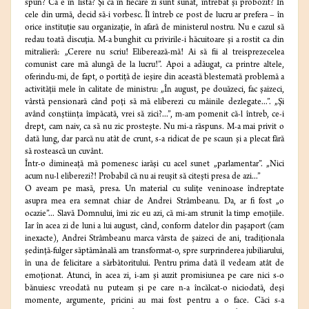
spun? Că e în listă? Şi că în fiecare zi sunt sunat, întrebat şi probozit? În
cele din urmă, decid să-i vorbesc. Îl întreb ce post de lucru ar prefera – în
orice instituţie sau organizaţie, în afară de ministerul nostru. Nu e cazul să
redau toată discuţia. M-a bunghit cu privirile-i hăcuitoare şi a rostit ca din
mitralieră: „Cerere nu scriu! Eliberează-mă! Ai să fii al treisprezecelea
comunist care mă alungă de la lucru!”. Apoi a adăugat, ca printre altele,
oferindu-mi, de fapt, o portiţă de ieşire din această blestemată problemă a
activităţii mele în calitate de ministru: „În august, pe douăzeci, fac şaizeci,
vârstă pensionară când poţi să mă eliberezi cu mâinile dezlegate...”. „Şi
având conştiinţa împăcată, vrei să zici?...”, m-am pomenit că-l întreb, ce-i
drept, cam naiv, ca să nu zic prosteşte. Nu mi-a răspuns. M-a mai privit o
dată lung, dar parcă nu atât de crunt, s-a ridicat de pe scaun şi a plecat fără
să rostească un cuvânt.
Într-o dimineaţă mă pomenesc iarăşi cu acel sunet „parlamentar”. „Nici
acum nu-l eliberezi?! Probabil că nu ai reuşit să citeşti presa de azi...”
O aveam pe masă, presa. Un material cu suliţe veninoase îndreptate
asupra mea era semnat chiar de Andrei Strâmbeanu. Da, ar fi fost „o
ocazie”... Slavă Domnului, îmi zic eu azi, că mi-am strunit la timp emoţiile.
Iar în acea zi de luni a lui august, când, conform datelor din paşaport (cam
inexacte), Andrei Strâmbeanu marca vârsta de şaizeci de ani, tradiţionala
şedinţă-fulger săptămânală am transformat-o, spre surprinderea jubiliarului,
în una de felicitare a sărbătoritului. Pentru prima dată îl vedeam atât de
emoţionat. Atunci, în acea zi, i-am şi auzit promisiunea pe care nici s-o
bănuiesc vreodată nu puteam şi pe care n-a încălcat-o niciodată, deşi
momente, argumente, pricini au mai fost pentru a o face. Căci s-a