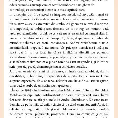
convingerea mea, bineînţeles, strict subiectivă. Un coleg de breaslă afirma
odată cu multă siguranţă cum că acest Strâmbeanu e un ghem de
contradicţii, cu extremităţi dintre cele mai surprinzătoare.
În principiu, pot fi de acord cu imaginea metaforică invocată, numai că,
sprijinindu-mă pe câteva date concrete, la care mă voi referi în continuare,
ţin să afirm că acele extremităţi din simbolicul ghem nu se exclud reciproc,
ci, dimpotrivă, se îmbrăţişează, formând un tot întreg, un monolit dacă
vreţi, reprezentându-l, astfel, pe cel care nu se aseamănă cu nimeni altul, în
unele cazuri chiar nici cu el însuşi. Ei, bine, după această umbră de
calambur subliniez cu toată convingerea: Andrei Strâmbeanu e unic,
inconfundabil, irepetabil nu numai cât priveşte herculeana-i înfăţişare
fizică, dar în tot ce face, fie că se implică în discuţii sau polemici
scăpărătoare, în cazul cărora ştie şi să fulgere, şi să tune, iar dacă e necesar,
şi să năboiască furtunos ca o ploaie torenţială sau cu grindină, şi în tot ce
scrie: poezie, proză, dramaturgie sau în activitatea socială...
Am avut ocazia să-i simt şi supărarea, şi încrâncenarea obidei, dar şi
onestitatea, şi bonomia, şi capacitatea de a ierta. Dar cel mai mult m-a
surprins capacitatea de a observa suferinţa omului şi de a-i sări în ajutor,
chiar dacă e vorba de un străin sau neprieten...
...În aprilie 1994, când destinul m-a adus la Ministerul Culturii al Republicii
Moldova, în capul listei colaboratorilor pe care eram nevoit să-i eliberez
fără nicio discuţie se afla şi numele lui Andrei Strâmbeanu. Ne cunoşteam
demult, de pe la mijlocul anilor cincizeci, pe când eram studenţi. Apoi, în
calitate de colegi scriitori. Ne şi mai publicam reciproc, nemaivorbind că
ne citeam cărţile, publicaţiile proaspete. Cum să-i comunic? Şi ce să-i