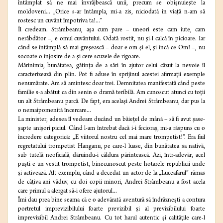
întâmplat să ne mai învrăjbească unii, precum se obişnuieşte la
moldoveni... „Orice s-ar întâmpla, mi-a zis, niciodată în viaţă n-am să
rostesc un cuvânt împotriva ta!...”
Îl credeam. Strâmbeanu, aşa cum pare – uneori este cam iute, cam
nerăbdător –, e omul cuvântului. Odată rostit, nu şi-l calcă în picioare. Iar
când se întâmplă să mai greşească – doar e om şi el, şi încă ce Om! –, nu
socoate o înjosire de a-şi cere scuzele de rigoare.
Mărinimia, bunătatea, gătinţa de a sări în ajutor celui căzut la nevoie îl
caracterizează din plin. Pot fi aduse în sprijinul acestei afirmaţii exemple
nenumărate. Am să amintesc doar trei. Demnitatea manifestată când peste
familie s-a abătut ca din senin o dramă teribilă. Am cunoscut atunci cu toţii
un alt Strâmbeanu parcă. De fapt, era acelaşi Andrei Strâmbeanu, dar pus la
o nemaipomenită încercare...
La minister, adesea îl vedeam ducând un băieţel de mână – să fi avut şase-
şapte anişori piciul. Când l-am întrebat dacă i-i fecioraş, mi-a răspuns cu o
încredere categorică: „E viitorul nostru cel mai mare trompetist!”. Era fiul
regretatului trompetist Hanganu, pe care-l luase, din bunătatea sa nativă,
sub tutelă neoficială, dăruindu-i căldura părintească. Azi, într-adevăr, acel
puşti e un vestit trompetist, binecunoscut peste hotarele republicii unde
şi activează. Alt exemplu, când a decedat un actor de la „Luceafărul” rămas
de câţiva ani văduv, cu doi copii minori, Andrei Strâmbeanu a fost acela
care primul a alergat să-i ofere ajutorul...
Îmi dau prea bine seama că e o adevărată aventură să îndrăzneşti a contura
portretul imprevizibilului foarte previzibil şi al previzibilului foarte
imprevizibil Andrei Strâmbeanu. Cu tot harul autentic şi calităţile care-l