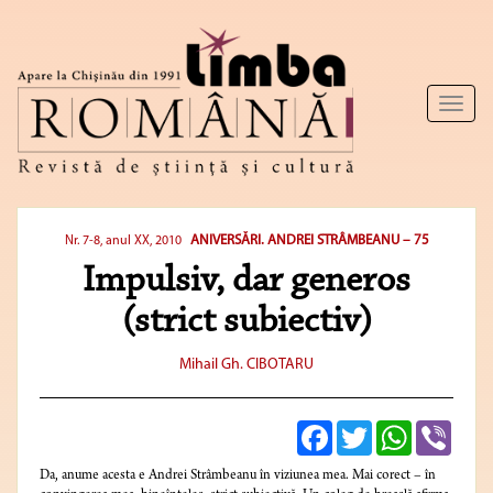
Toggl
naviga
ANIVERSĂRI. ANDREI STRÂMBEANU – 75
Nr. 7-8, anul XX, 2010
Impulsiv, dar generos
(strict subiectiv)
Mihail Gh. CIBOTARU
Facebook
Twitter
WhatsApp
Viber
Da, anume acesta e Andrei Strâmbeanu în viziunea mea. Mai corect – în