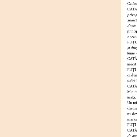
Catăns
CATĂ
priveş
aruncâ
doare 
princi
nervos
PUŢU
şi druş
lume –
CATĂ
înecat
PUŢU
ca dum
suflet
CATĂNS
Mie-mi
înalţi
Un uri
chelne
nu dev
mai săr
PUŢURI
CATĂ
de aur 