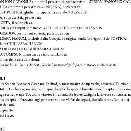
N ION CATĂNSUS (în timpul perestroicii gorbacioviste – STEPAN IVANOVICI CATĂNSUS)
A (în timpul perestroicii – SNEJANA), secretara lui.
 POSTICĂ, ghidul principal al Cramei de Stat „Veselia”.
 soţia acestuia, profesoară.
TA, fiica lor, elevă.
ICĂ (în timpul perestroicii – PUŢURICHE), omul lui CATĂNSUS.
RADOV, cosmonaut sovietic, părăsit de soţie.
SARA-HANUM, folcloristă din Georgia de origine kurdă, îndrăgostită de POSTICĂ.
L lui GHIULSARA-HANUM.
ATRU FRAŢI ai lui GHIULSARA-HANUM.
A TOMPSON, ministru de război al Islandei.
anitari de la casa de nebuni.
ea are loc la Crama de Stat „Veselia”, în timpul şi după perestroica gorbaciovistă.
L I
 lui Stepan Ivanovici Catănsus. În fund, o masă masivă de tip vechi, sovietică. Telefoane,
tul lui Gorbaciov, înclinat puţin spre dreapta. În spatele biroului, spre dreapta, o uşă cam
nga scenei, o uşă. Tot aici, o vinotecă, nenumărate trofee câştigate la diverse concursuri na
tea dreaptă, o fereastră largă prin care vedem vârfuri de copaci, dovadă că ne aflăm la etaj.
t de iarnă.
fulguieşte.
aţă rece.
A I