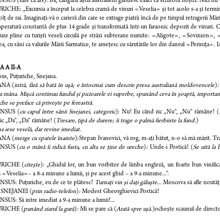
NSUS (
sare ca ars
): Bă, cangurii ăştia australieni gândesc exact ca scriitorii noştri. Nici nu 
CHE: „Excursia a început la celebra cramă de vinuri «Veselia» şi tot acolo s-a şi term
olţ de rai. Imaginaţi-vă o carieră din care se extrage piatră încă de pe timpul retragerii Măr
peratură constantă de plus 14 grade şi transformată într-un faraonic depozit de vinuri. 
ze pline cu turişti veseli circulă pe străzi subterane numite: «Aligote», «Sovinion»
a, cu sâni ca valurile Mării Sarmatice, te ameţesc cu sărutările lor din dansul «Periniţa». Iar
 A II-A
us, Puţuriche, Snejana.
ANA (
intră, fără să bată în uşă; e întocmai cum descrie presa australiană moldovencele
)
u mâna. Mişcă continuu fundul şi picioarele ei superbe, spunând ceva în şoaptă, importan
che se preface că priveşte pe fereastră.
NSUS (
cu capul între sânii Snejanei,
categoric
): Nu! Eu când zic „Nu”, „Nu” rămâne! (
ic „Da”, „Da” rămâne! (
Tresare, ţipă de durere; îi trage o palmă fierbinte la fund.
)
a iese veselă, dar revine imediat.
ANA (
merge cu spatele înainte
):Stepan Ivanovici, vă rog, m-aţi bătut, n-o să mă mărit. Tra
NSUS (
cu o mână îi ridică fusta, cu alta se ţine de ureche
)
:
Unde-i Postică! (
Se uită la 
RICHE (
citeşte
): „Ghidul lor, un bun vorbitor de limba engleză, un foarte bun vinifica
«Veselia»– a 8-a minune a lumii, şi pe acest ghid – a 9-a minune...”.
SUS: Puţuriche, eu de ce te plătesc?
Turnaţi vin şi daţi găluşte...
Moscova să afle noutăţi
 SNEJANEI (
prin radio-telefon
)
:
Modest Gheorghievici Postică!
US: Să intre imediat a 9-a minune a lumii!...
RICHE (
punând ziarul la gură
)
:
Mi se pare că (
Arată spre uşă.
)ocheşte scaunul de directo