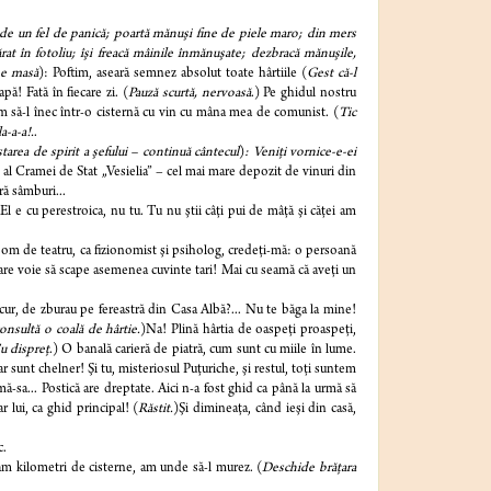
ns de un fel de panică; poartă mănuşi fine de piele maro; din mers
at în fotoliu; îşi freacă mâinile înmănuşate; dezbracă mănuşile,
pe masă
): Poftim, aseară semnez absolut toate hârtiile (
Gest că-l
pă! Fată în fiecare zi. (
Pauză scurtă, nervoasă
.) Pe ghidul nostru
am să-l înec într-o cisternă cu vin cu mâna mea de comunist. (
Tic
a-a-a!.
.
starea de spirit a şefului – continuă cântecul
)
: Veniţi vornice-e-ei
l al Cramei de Stat „Vesielia” – cel mai mare depozit de vinuri din
ră sâmburi...
El e cu perestroica, nu tu. Tu nu ştii câţi pui de mâţă şi căţei am
 om de teatru, ca fizionomist şi psiholog, credeţi-mă: o persoană
are voie să scape asemenea cuvinte tari! Mai cu seamă că aveţi un
r, de zburau pe fereastră din Casa Albă?... Nu te băga la mine!
nsultă o coală de hârtie.
)Na! Plină hârtia de oaspeţi proaspeţi,
u dispreţ
.) O banală carieră de piatră, cum sunt cu miile în lume.
 sunt chelner! Şi tu, misteriosul Puţuriche, şi restul, toţi suntem
n mă-sa... Postică are dreptate. Aici n-a fost ghid ca până la urmă să
 lui, ca ghid principal! (
Răstit.
)Şi dimineaţa, când ieşi din casă,
c.
am kilometri de cisterne, am unde să-l murez. (
Deschide brăţara