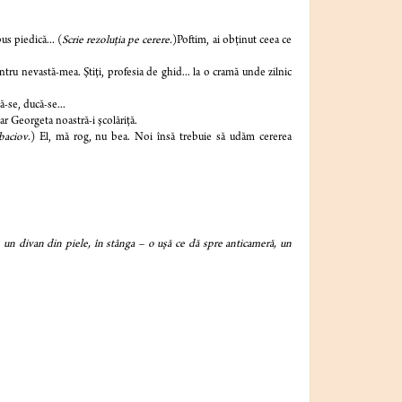
s piedică... (
Scrie rezoluţia pe cerere.
)Poftim, ai obţinut ceea ce
u nevastă-mea. Ştiţi, profesia de ghid... la o cramă unde zilnic
-se, ducă-se...
r Georgeta noastră-i şcolăriţă.
baciov
.) El, mă rog, nu bea. Noi însă trebuie să udăm cererea
 un divan din piele, în stânga – o uşă ce dă spre anticameră, un