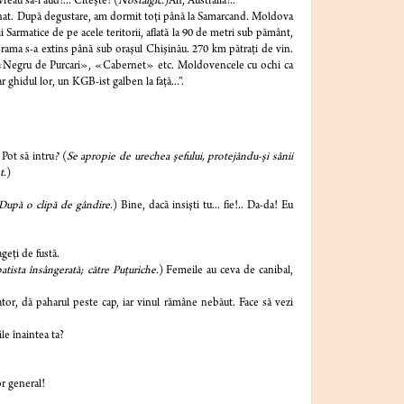
vreau să-i aud!... Citeşte! (
Nostalgic.
)Ah, Australia!..
inat. După degustare, am dormit toţi până la Samarcand. Moldova
ii Sarmatice de pe acele teritorii, aflată la 90 de metri sub pământ,
Crama s-a extins până sub oraşul Chişinău. 270 km pătraţi de vin.
, «Negru de Purcari», «Cabernet» etc. Moldovencele cu ochi ca
 ghidul lor, un KGB-ist galben la faţă...”.
:
Pot să intru
?
(
Se apropie de urechea şefului, protejându-şi sânii
t.
)
După o clipă de gândire.
) Bine, dacă insişti tu... fie!.. Da-da! Eu
geţi de fustă.
batista însângerată; către Puţuriche.
) Femeile au ceva de canibal,
tor, dă paharul peste cap, iar vinul rămâne nebăut. Face să vezi
le înaintea ta?
r general!