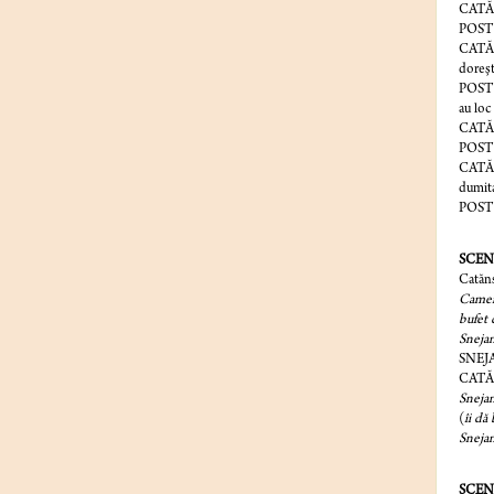
CATĂNS
POSTI
CATĂNS
doreşt
POST
au loc 
CATĂNS
POSTIC
CATĂ
dumita
POSTIC
SCENA
Catăns
Camera
bufet 
Snejan
SNEJ
CATĂN
Snejan
(
îi dă 
Snejan
SCEN