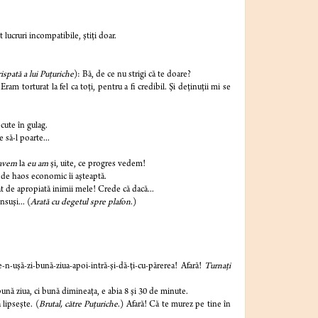
ucruri incompatibile, ştiţi doar.
crispată a lui Puţuriche
): Bă, de ce nu strigi că te doare?
ram torturat la fel ca toţi, pentru a fi credibil. Şi deţinuţii mi se
cute în gulag.
e să-l poarte...
avem
la
eu am
şi, uite, ce progres vedem!
de haos economic îi aşteaptă.
t de apropiată inimii mele! Crede că dacă...
suşi... (
Arată cu degetul spre plafon
.)
te-n-uşă-zi-bună-ziua-apoi-intră-şi-dă-ţi-cu-părerea! Afară!
Turnaţi
ună ziua, ci bună dimineaţa, e abia 8 şi 30 de minute.
 lipseşte. (
Brutal, către Puţuriche
.) Afară! Că te murez pe tine în