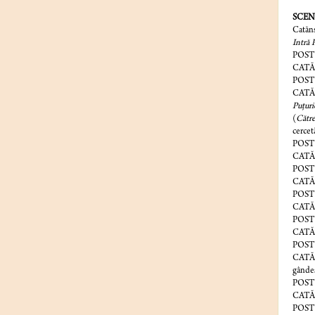
SCENA
Catăns
Intră P
POST
CATĂNS
POSTI
CATĂ
Puţuri
(
Către
cercetă
POSTIC
CATĂN
POSTIC
CATĂNS
POSTIC
CATĂNS
POST
CATĂNS
POSTIC
CATĂN
gândes
POSTIC
CATĂN
POSTIC