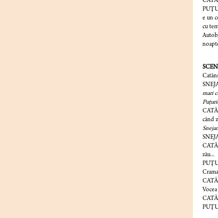
CATĂ
PUŢURI
e un c
cu tem
Autobu
noapte
SCENA
Catăns
SNEJ
mari c
Puţuri
CATĂ
când z
Snejan
SNEJ
CATĂ
zău...
PUŢU
Crama 
CATĂN
Vocea
CATĂNS
PUŢU