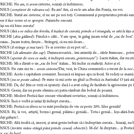
RICHE: Nu
am
, ci
avem
cisterne, scuzaţi că îndrăznesc.
NSUS (
conştient de valoarea sa
): Ba am! Am, că eu le-am adus din Franţa, nu voi.
CHE: Statul are cisterne, el ne are pe noi toţi. Comunismul şi proprietatea privată sunt l
us îi face semn să se apropie. Puţuriche execută.
răşi nu stă bine cravata?
NSUS (
fără a se ridica din fotoliu, îl înşfacă de cravată, prinde a-l strangula, se uită la faţa 
RICHE (
abia gâfâind
): Fiindcă-s călit... V-am spus, în gulag jucam rolul de „sac de box”. E
nuiau... Jucam teatru, fireşte... Strângeţi, că nu mă doare...
NSUS (
îl strânge şi mai tare
)
:
Te-ai convins că eu pot să?...
RICHE (
dă afirmativ din cap
): Dumneavoastră... îmi amintiţi de... zilele frumoase... petre
NSUS (
speriat de ceea ce aude, îi îndreptă cravata „prieteneşte
”): Lucru italian, dar nu şti
CHE: Mi-a dăruit-o un „sac de box” italian... Stă închis cu mafioţii. Actor şi el.
SUS: Fie cum zici tu –
avem cisterne
!Dar, vezi, în China comunistă s-a trecut de la
noi 
CHE: Acolo-i capitalism comunist. Încearcă să împace apa cu focul. Să vedeţi ce mamă 
NSUS (
nu se poate calma
)
:
Pe mine să mă certe un ghid ca Postică cu Australia! O ţară atâ
CHE: Da, da! Ştiu ce vreţi să spuneţi: dacă l-a avut coleg de facultate la agronomie pe în
SUS: Geniu, dar nu poate elimina cei patru sâmburi din bobul de poamă.
CHE: Modest Postică face onoare viticulturii sovietice, scuzaţi că îndrăznesc.
US: Încă o vorbă şi iarăşi îţi îndrept cravata...
CHE: Postică cu ideea sa va mări producţia de vin cu peste 20%. Idee genială!
US: Bă, la voi, artiştii, borşu-i genial, pălăria-i genială... Totu-i genial... Ieşi-afară-ba
daţi găluşte!..
CHE: Altă treabă că, uneori, şi unui geniu trebuie să-i îndreptăm cravata... Scuzaţi, nu b
NSUS (
învârte mâna stângă până prinde ceasul; obiectiv
): M-da! Ai dreptate... şi Postică
ui, sac de box!