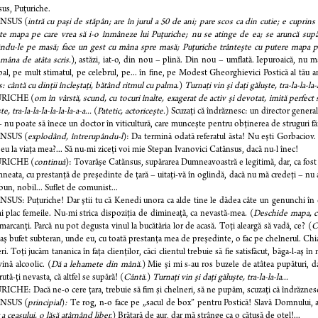
us, Puţuriche.
NSUS (
intră cu paşi de stăpân; are în jurul a 50 de ani; pare scos ca din cutie; e cupri
te mapa pe care vrea să i-o înmâneze lui Puţuriche; nu se atinge de ea; se aruncă supăr
ndu-le pe masă; face un gest cu mâna spre masă; Puţuriche trânteşte cu putere mapa 
mâna de atâta scris.
), astăzi, iat-o, din nou – plină. Din nou – umflată. Iepuroaică, nu ma
pal, pe mult stimatul, pe celebrul, pe... în fine, pe Modest Gheorghievici Postică al tău 
: cântă cu dinţii încleştaţi, bătând ritmul cu palma.
)
Turnaţi vin şi daţi găluşte, tra-la-la-la-l
RICHE (
om în vârstă, scund, cu tocuri înalte, exagerat de activ şi devotat, imită perfect 
te, tra-la-la-la-la-la-la-a-a...
(
Patetic, actoriceşte.
) Scuzaţi că îndrăznesc: un director genera
 nu poate să înece un doctor în viticultură, care munceşte pentru obţinerea de struguri fă
NSUS (
explodând, întrerupându-l
): Da termină odată referatul ăsta! Nu eşti Gorbaciov. 
 eu la viaţa mea?... Să nu-mi ziceţi voi mie Stepan Ivanovici Catănsus, dacă nu-l înec!
RICHE (
continuă
): Tovarăşe Catănsus, supărarea Dumneavoastră e legitimă, dar, ca fost
neata, cu prestanţă de preşedinte de ţară – uitaţi-vă în oglindă, dacă nu mă credeţi – nu 
 bun, nobil... Suflet de comunist...
US: Puţuriche! Dar ştii tu că Kenedi unora ca alde tine le dădea câte un genunchi în cu
 plac femeile. Nu-mi strica dispoziţia de dimineaţă, ca nevastă-mea. (
Deschide mapa, co
, marcanţi. Parcă nu pot degusta vinul la bucătăria lor de acasă. Toţi aleargă să vadă, ce? (
C
aş bufet subteran, unde eu, cu toată prestanţa mea de preşedinte, o fac pe chelnerul. Chiar
ri. Toţi jucăm tananica în faţa clienţilor, căci clientul trebuie să fie satisfăcut, băga-l-aş î
ină alcoolic. (
Dă a lehamete din mână.
) Mie şi mi s-au ros buzele de atâtea pupături, dar
ută-ţi nevasta, că altfel se supără! (
Cântă.
)
Turnaţi vin şi daţi găluşte, tra-la-la-la...
CHE: Dacă ne-o cere ţara, trebuie să fim şi chelneri, să ne pupăm, scuzaţi că îndrăznes
NSUS (
principial
)
:
Te rog, n-o face pe „sacul de box” pentru Postică! Slavă Domnului, 
a ceasului, o lăsă atârnând liber.
) Brăţară de aur, dar mă strânge ca o cătuşă de oţel!...