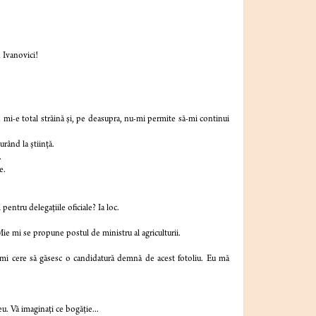
 Ivanovici!
d mi-e total străină şi, pe deasupra, nu-mi permite să-mi continui
rând la ştiinţă.
.
e.
ntru delegaţiile oficiale? Ia loc.
ie mi se propune postul de ministru al agriculturii.
îmi cere să găsesc o candidatură demnă de acest fotoliu. Eu mă
u. Vă imaginaţi ce bogăţie...