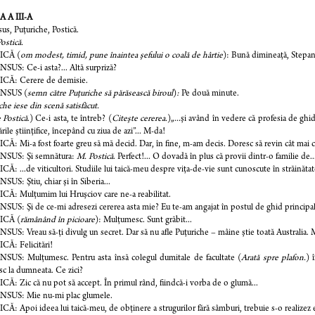
 A III-A
us, Puţuriche, Postică.
ostică.
ICĂ (
om modest, timid, pune înaintea şefului o coală de hârtie
): Bună dimineaţă, Stepan
US: Ce-i asta?... Altă surpriză?
CĂ: Cerere de demisie.
NSUS (
semn către Puţuriche să părăsească biroul
)
:
Pe două minute.
che iese din scenă satisfăcut.
 Postică
.) Ce-i asta, te întreb? (
Citeşte cererea.
)„...şi având în vedere că profesia de ghi
rile ştiinţifice, începând cu ziua de azi”... M-da!
Ă: Mi-a fost foarte greu să mă decid. Dar, în fine, m-am decis. Doresc să revin cât mai cu
SUS: Şi semnătura:
M. Postică
. Perfect!... O dovadă în plus că provii dintr-o familie de..
Ă: ...de viticultori. Studiile lui taică-meu despre viţa-de-vie sunt cunoscute în străinătat
US: Ştiu, chiar şi în Siberia...
Ă: Mulţumim lui Hruşciov care ne-a reabilitat.
US: Şi de ce-mi adresezi cererea asta mie? Eu te-am angajat în postul de ghid principal pe
ICĂ (
rămânând în picioare
): Mulţumesc. Sunt grăbit...
US: Vreau să-ţi divulg un secret. Dar să nu afle Puţuriche – mâine ştie toată Australia. M
Ă: Felicitări!
SUS: Mulţumesc. Pentru asta însă colegul dumitale de facultate (
Arată spre plafon.
) 
c la dumneata. Ce zici?
Ă: Zic că nu pot să accept. În primul rând, fiindcă-i vorba de o glumă...
SUS: Mie nu-mi plac glumele.
Ă: Apoi ideea lui taică-meu, de obţinere a strugurilor fără sâmburi, trebuie s-o realizez e