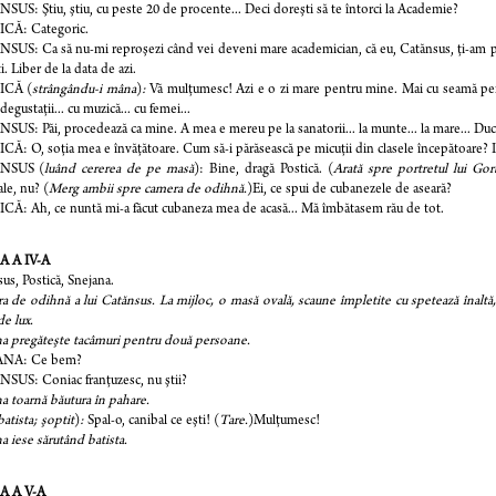
US: Ştiu, ştiu, cu peste 20 de procente... Deci doreşti să te întorci la Academie?
CĂ: Categoric.
US: Ca să nu-mi reproşezi când vei deveni mare academician, că eu, Catănsus, ţi-am pu
i. Liber de la data de azi.
ICĂ (
strângându-i mâna
)
:
Vă mulţumesc! Azi e o zi mare pentru mine. Mai cu seamă pentr
degustaţii... cu muzică... cu femei...
US: Păi, procedează ca mine. A mea e mereu pe la sanatorii... la munte... la mare... Ducă
Ă: O, soţia mea e învăţătoare. Cum să-i părăsească pe micuţii din clasele începătoare? Ia
NSUS (
luând cererea de pe masă
): Bine, dragă Postică. (
Arată spre portretul lui Gor
le, nu? (
Merg ambii spre camera de odihnă.
)Ei, ce spui de cubanezele de aseară?
Ă: Ah, ce nuntă mi-a făcut cubaneza mea de acasă... Mă îmbătasem rău de tot.
 A IV-A
us, Postică, Snejana.
 de odihnă a lui Catănsus. La mijloc, o masă ovală, scaune împletite cu spetează înaltă,
de lux.
a pregăteşte tacâmuri pentru două persoane.
ANA: Ce bem?
SUS: Coniac franţuzesc, nu ştii?
a toarnă băutura în pahare.
batista; şoptit
)
:
Spal-o, canibal ce eşti! (
Tare.
)Mulţumesc!
a iese sărutând batista.
A A V-A