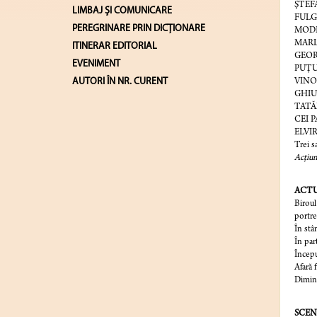
ŞTEFA
LIMBAJ ŞI COMUNICARE
FULGUŢ
PEREGRINARE PRIN DICȚIONARE
MODEST
MARIA,
ITINERAR EDITORIAL
GEORGE
EVENIMENT
PUŢUR
AUTORI ÎN NR. CURENT
VINOG
GHIUL
TATĂ
CEI P
ELVIR
Trei s
Acţiun
ACTU
Biroul
portre
În stâ
În par
Începu
Afară 
Dimine
SCEN