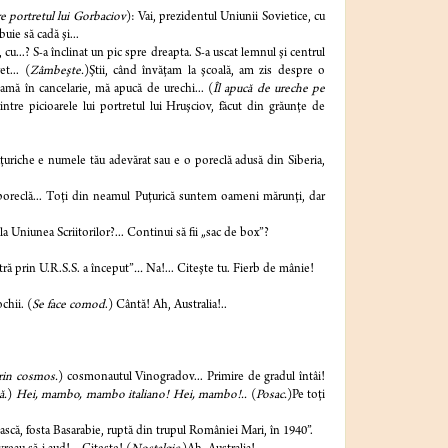
pre portretul lui Gorbaciov
): Vai, prezidentul Uniunii Sovietice, cu
uie să cadă şi...
 cu...? S-a înclinat un pic spre dreapta. S-a uscat lemnul şi centrul
t... (
Zâmbeşte.
)Ştii, când învăţam la şcoală, am zis despre o
amă în cancelarie, mă apucă de urechi... (
Îl apucă de ureche pe
tre picioarele lui portretul lui Hruşciov, făcut din grăunţe de
ţuriche e numele tău adevărat sau e o poreclă adusă din Siberia,
poreclă... Toţi din neamul Puţurică suntem oameni mărunţi, dar
 Uniunea Scriitorilor?... Continui să fii „sac de box”?
ră prin U.R.S.S. a început”
...
Na!... Citeşte tu. Fierb de mânie!
chii. (
Se face comod
.) Cântă! Ah, Australia!..
prin cosmos.
) cosmonautul Vinogradov... Primire de gradul întâi!
ă.
)
Hei, mambo, mambo italiano! Hei, mambo!..
(
Posac.
)Pe toţi
că, fosta Basarabie, ruptă din trupul României Mari, în 1940”.