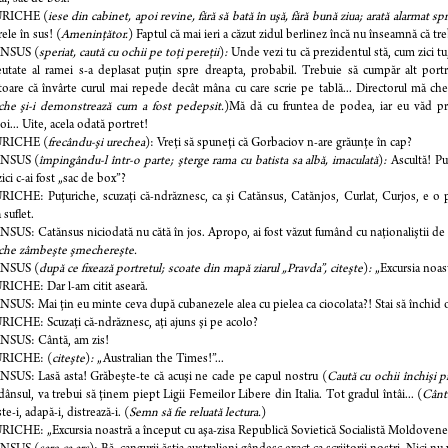
RICHE (
iese din cabinet, apoi revine, fără să bată în uşă, fără bună ziua; arată alarmat s
rele în sus! (
Ameninţător.
) Faptul că mai ieri a căzut zidul berlinez încă nu înseamnă că treb
NSUS (
speriat, caută cu ochii pe toţi pereţii
)
:
Unde vezi tu că prezidentul stă, cum zici tu,
utate al ramei s-a deplasat puţin spre dreapta, probabil. Trebuie să cumpăr alt portre
toare că învârte curul mai repede decât mâna cu care scrie pe tablă... Directorul mă che
che şi-i demonstrează cum a fost pedepsit.
)Mă dă cu fruntea de podea, iar eu văd prin
i... Uite, acela odată portret!
RICHE (
frecându-şi urechea
): Vreţi să spuneţi că Gorbaciov n-are grăunţe în cap?
NSUS (
împingându-l într-o parte; şterge rama cu batista sa albă, imaculată
)
:
Ascultă! Pu
ici c-ai fost „sac de box”?
CHE: Puţuriche, scuzaţi că-ndrăznesc, ca şi Catănsus, Catănjos, Curlat, Curjos, e o 
 suflet.
US: Catănsus niciodată nu cătă în jos. Apropo, ai fost văzut fumând cu naţionaliştii de la
iche zâmbeşte şmechereşte.
NSUS (
după ce fixează portretul; scoate din mapă ziarul „Pravda”, citeşte
)
:
„Excursia noast
ICHE: Dar l-am citit aseară.
US: Mai ţin eu minte ceva după cubanezele alea cu pielea ca ciocolata?! Stai să închid o
CHE: Scuzaţi că-ndrăznesc, aţi ajuns şi pe acolo?
SUS: Cântă, am zis!
RICHE: (
citeşte
)
:
„Australian the Times!”...
US: Lasă asta! Grăbeşte-te că acuşi ne cade pe capul nostru (
Caută cu ochii închişi 
ânsul, va trebui să ţinem piept Ligii Femeilor Libere din Italia. Tot gradul întâi... (
Cânt
e-i, adapă-i, distrează-i. (
Semn să fie reluată lectura.
)
CHE: „Excursia noastră a început cu aşa-zisa Republică Sovietică Socialistă Moldoveneas