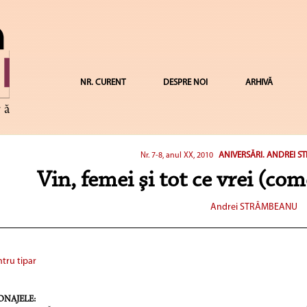
NR. CURENT
DESPRE NOI
ARHIVĂ
ANIVERSĂRI. ANDREI S
Nr. 7-8, anul XX, 2010
Vin, femei şi tot ce vrei (co
Andrei STRÂMBEANU
tru tipar
ONAJELE: