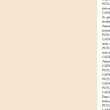
PUŢU
picioa
CATĂ
de gre
învăţă
Puţuri
popuşo
PUŢU
CATĂ
unde z
PUŢURI
mari la
CATĂNS
Puţur
CATĂ
PUŢUR
CATĂNS
PUŢURI
CATĂN
PUŢU
CATĂNS
După d
hrăneşt
PUŢURI