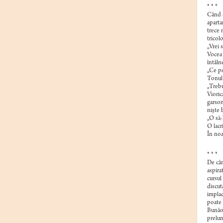
* * *
Când a
aparta
trece 
tricol
„Vrei 
Vocea 
întâln
„Ce po
Tonul 
„Trebu
Vioric
garson
nişte b
„O să-
O lacr
În noa
* * *
De cân
aspira
cursul
discut
implac
poate 
Bunăoa
prelun