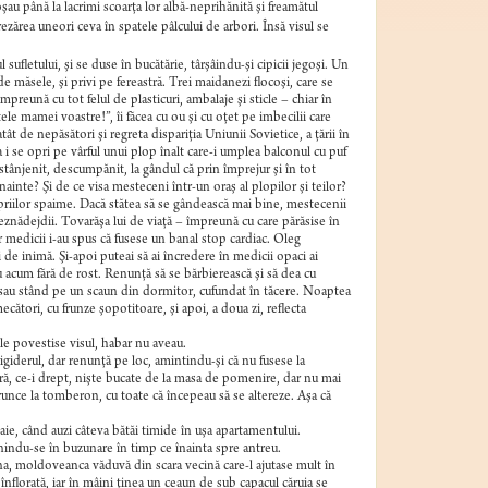
u până la lacrimi scoarţa lor albă-neprihănită şi freamătul
rezărea uneori ceva în spatele pâlcului de arbori. Însă visul se
ufletului, şi se duse în bucătărie, târşâindu-şi cipicii jegoşi. Un
 măsele, şi privi pe fereastră. Trei maidanezi flocoşi, care se
mpreună cu tot felul de plasticuri, ambalaje şi sticle – chiar în
le mamei voastre!”, îi făcea cu ou şi cu oţet pe imbecilii care
 de nepăsători şi regreta dispariţia Uniunii Sovietice, a ţării în
i se opri pe vârful unui plop înalt care-i umplea balconul cu puf
 stânjenit, descumpănit, la gândul că prin împrejur şi în tot
inte? Şi de ce visa mesteceni într-un oraş al plopilor şi teilor?
opriilor spaime. Dacă stătea să se gândească mai bine, mestecenii
eznădejdii. Tovarăşa lui de viaţă – împreună cu care părăsise în
 medicii i-au spus că fusese un banal stop cardiac. Oleg
de inimă. Şi-apoi puteai să ai încredere în medicii opaci ai
u acum fără de rost. Renunţă să se bărbierească şi să dea cu
te sau stând pe un scaun din dormitor, cufundat în tăcere. Noaptea
cători, cu frunze şopotitoare, şi apoi, a doua zi, reflecta
le povestise visul, habar nu aveau.
giderul, dar renunţă pe loc, amintindu-şi că nu fusese la
eră, ce-i drept, nişte bucate de la masa de pomenire, dar nu mai
runce la tomberon, cu toate că începeau să se altereze. Aşa că
oaie, când auzi câteva bătăi timide în uşa apartamentului.
nindu-se în buzunare în timp ce înainta spre antreu.
vna, moldoveanca văduvă din scara vecină care-l ajutase mult în
florată, iar în mâini ţinea un ceaun de sub capacul căruia se