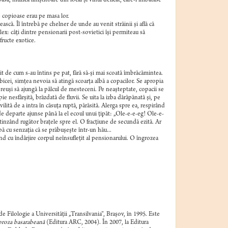
să, muzica liniştitoare din local şi vinul delicat, care-i îmbătase
e copioase erau pe masa lor.
ască. Îl întrebă pe chelner de unde au venit străinii şi află că
: câţi dintre pensionarii post-sovietici îşi permiteau să
fructe exotice.
rmit de cum s-au întins pe pat, fără să-şi mai scoată îmbrăcămintea.
bicei, simţea nevoia să atingă scoarţa albă a copacilor. Se apropia
 reuşi să ajungă la pâlcul de mesteceni. Pe neaşteptate, copacii se
 nesfârşită, brăzdată de fluvii. Se uita la izba dărăpănată şi, pe
lită de a intra în căsuţa ruptă, părăsită. Alerga spre ea, respirând
e departe ajunse până la el ecoul unui ţipăt: „Ole-e-e-eg! Ole-e-
întinzând rugător braţele spre el. O fracţiune de secundă ezită. Ar
bă cu senzaţia că se prăbuşeşte într-un hău...
d cu îndârjire corpul neînsufleţit al pensionarului.
O îngrozea
e Filologie a Universităţii „Transilvania”, Braşov, în 1995. Este
 proza basarabeană
(Editura ARC, 2004). În 2007, la Editura