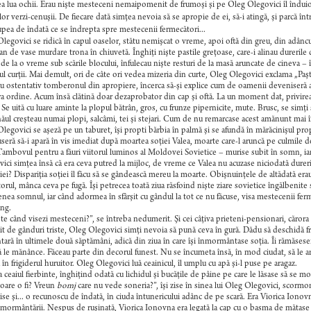
ea lua ochii. Erau nişte mesteceni nemaipomenit de frumoşi şi pe Oleg Olegovici îl înduioşa
lor verzi-cenuşii. De fiecare dată simţea nevoia să se apropie de ei, să-i atingă, şi parcă înt
upea de îndată ce se îndrepta spre mestecenii fermecători...
legovici se ridică în capul oaselor, stătu nemişcat o vreme, apoi oftă din greu, din adâncul s
 de vase murdare trona în chiuvetă. Înghiţi nişte pastile greţoase, care-i alinau durerile de
 de la o vreme sub scările blocului, înfulecau nişte resturi de la masă aruncate de cineva – î
ul curţii. Mai demult, ori de câte ori vedea mizeria din curte, Oleg Olegovici exclama „Paşte
u ostentativ tomberonul din apropiere, încerca să-şi explice cum de oamenii deveniseră atât
ra ordine. Acum însă clătină doar dezaprobator din cap şi oftă. La un moment dat, privirea 
. Se uită cu luare aminte la plopul bătrân, gros, cu frunze pipernicite, mute. Brusc, se simţi
ăul creşteau numai plopi, salcâmi, tei şi stejari. Cum de nu remarcase acest amănunt mai îna
legovici se aşeză pe un taburet, îşi propti bărbia în palmă şi se afundă în mărăcinişul pr
seră să-i apară în vis imediat după moartea soţiei Valea, moarte care-l aruncă pe culmile d
ambovul pentru a făuri viitorul luminos al Moldovei Sovietice – murise subit în somn, iar
ici simţea însă că era ceva putred la mijloc, de vreme ce Valea nu acuzase niciodată dureri 
ţiei? Dispariţia soţiei îl făcu să se gândească mereu la moarte. Obişnuinţele de altădată era
torul, mânca ceva pe fugă. Îşi petrecea toată ziua răsfoind nişte ziare sovietice îngălbeni
enea somnul, iar când adormea în sfârşit cu gândul la tot ce nu făcuse, visa mestecenii ferme
ng.
te când visezi mesteceni?”, se întreba nedumerit. Şi cei câţiva prieteni-pensionari, cărora 
t de gânduri triste, Oleg Olegovici simţi nevoia să pună ceva în gură. Dădu să deschidă fri
tară în ultimele două săptămâni, adică din ziua în care îşi înmormântase soţia. Îi rămăses
ă le mănânce. Făceau parte din decorul funest. Nu se încumeta însă, în mod ciudat, să le a
 în frigiderul huruitor. Oleg Olegovici luă ceainicul, îl umplu cu apă şi-l puse pe aragaz.
 ceaiul fierbinte, înghiţind odată cu lichidul şi bucăţile de pâine pe care le lăsase să se m
oare o fi? Vreun
bomj
care nu vede soneria?”, îşi zise în sinea lui Oleg Olegovici, scormo
se şi... o recunoscu de îndată, în ciuda întunericului adânc de pe scară. Era Viorica Iono
nmormântării. Nespus de ruşinată, Viorica Ionovna era legată la cap cu o basma de mătase în