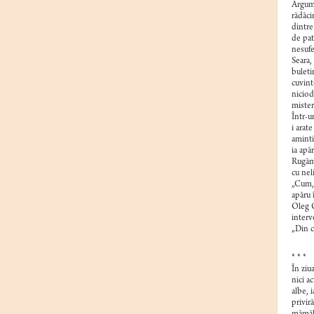
Argume
rădăci
dintre
de pat
nesufe
Seara,
buleti
cuvint
niciod
mister
Într-u
i arat
aminti
ia apă
Rugămi
cu nel
„Cum, 
apăru î
Oleg O
interv
„Din c
* * *
În ziu
nici ac
albe, 
privir