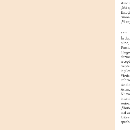
strecu
„Mă gâ
Emoţio
cunosc
„Vă ro
* * *
În dup
pline,
Pensio
îl îngr
dezmet
recept
trepte
înţele
Vioric
îmbrăc
când d
Acum, 
Nu voi
intuiţ
serioz
„Viori
mai ca
Câteva
aprobar