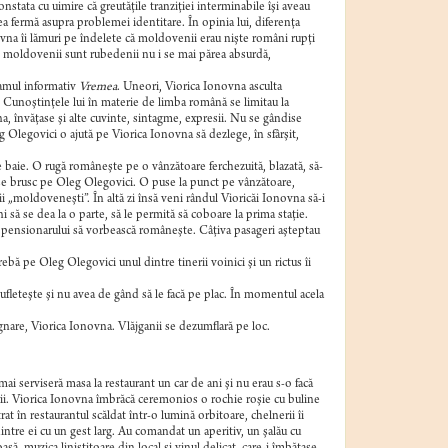
tata cu uimire că greutăţile tranziţiei interminabile îşi aveau
rea fermă asupra problemei identitare. În opinia lui, diferenţa
vna îi lămuri pe îndelete că moldovenii erau nişte români rupţi
 şi moldovenii sunt rubedenii nu i se mai părea absurdă,
ramul informativ
Vremea
. Uneori, Viorica Ionovna asculta
 Cunoştinţele lui în materie de limba română se limitau la
na, învăţase şi alte cuvinte, sintagme, expresii. Nu se gândise
g Olegovici o ajută pe Viorica Ionovna să dezlege, în sfârşit,
e baie. O rugă româneşte pe o vânzătoare ferchezuită, blazată, să-
nse brusc pe Oleg Olegovici. O puse la punct pe vânzătoare,
 „moldoveneşti”. În altă zi însă veni rândul Vioricăi Ionovna să-i
i să se dea la o parte, să le permită să coboare la prima staţie.
ră pensionarului să vorbească româneşte. Câţiva pasageri aşteptau
rebă pe Oleg Olegovici unul dintre tinerii voinici şi un rictus îi
ufleteşte şi nu avea de gând să le facă pe plac. În momentul acela
gnare, Viorica Ionovna. Vlăjganii se dezumflară pe loc.
ai serviseră masa la restaurant un car de ani şi nu erau s-o facă
rii. Viorica Ionovna îmbrăcă ceremonios o rochie roşie cu buline
at în restaurantul scăldat într-o lumină orbitoare, chelnerii îi
intre ei cu un gest larg. Au comandat un aperitiv, un şalău cu