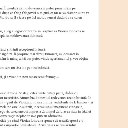
crul. Îl avertiză că moldoveanca ar putea pune mâna pe
i după ce Oleg Olegovici o asigură că nu se va căsători şi nu va
si Moldova, îl văzuse pe fiul moldovencei ducându-se cu un
ar, Oleg Olegovici încercă să-i explice că Viorica Ionovna se
 o rupă cu moldoveanca dubioasă.
ânul şi trânti receptorul în furcă.
 rigidiză. Îi propuse mai târziu, timorată, să locuiască în
 mutăm la mine, ai tăi vor putea vinde apartamentul şi vor obţine
n care nu lăsa loc pentru îndoială.
, şi a visat din nou mestecenii frumoşi...
u treaba. Spăla şi călca rufele, înfăţa patul, dădea cu
erilor neaerisite. Atmosfera domestică redevenea reconfortantă. În
cos – găsit de Viorica Ionovna printre vechiturile de la balcon – şi
mele pe care le-au trăit, încercau să-şi imagineze viitoarele,
govici avea uneori impresia că timpul când avea viaţa în faţa lui
e conversaţie neplăcute n-o puteau zdruncina.
etică, pe când Viorica Ionovna spunea că această epocă e o
astă supoziţie ofensatoare. Acum însă i se tăia avântul.