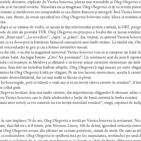
ntele aberante, explicate de Viorica Ionovna, păreau mai rezonabile şi Oleg Olegovici cons
nile şi în trecutul sovietic. Niciodată nu-şi imaginase Oleg Olegovici că îşi va revizui păre
 români şi moldoveni era comparabilă cu cea dintre francezi şi mongoli. Însă Viorica Iono
rie, care, fireşte, îşi aveau specificul lor. Oleg Olegovici bolovăni ochii. Ideea că românii
rită.
 după ce se săturau de vorbă, se aşezau în faţa televizorului pentru a urmări, la ORT, prog
nele de ştiri ale postului TVR. Oleg Olegovici nu pricepea o boabă din ce ziceau românii.
ele „Bună ziua!”, „La revedere!”, „lapte” şi „pâine”, dar, treptat, cu ajutorul Vioricăi Ionov
ată ca va descoperi la bătrâneţe farmecul cunoaşterii unei limbi străine. La rândul său, Ole
ul concordanţei în gen şi caz a formei cuvintelor ruseşti.
na din zile, s-au dus la magazinul universal. Viorica Ionovna voia să-şi cumpere un halat d
e cutare halat. Aia ţugui buzele: „Cito? Ne ponimaiu!”. Un sentiment acut de jenă îl cupri
ndu-i că locuieşte în Moldova şi sfătuind-o să înveţe măcar cuvintele elementare ale limbii
rarea. Erau într-un troleibuz hârbuit arhiplin. Oleg Olegovici îi rugă ruseşte pe nişte vlăjgan
ntea lui Oleg Olegovici îi irită pe vlăjgani. Pe un ton laconic-morocănos, aceştia îi ceru
inişte deznodământul, dar cei mai mulţi se făceau că plouă.
bă boşorogule, poţi să trăieşti o viaţă aici şi să nu înveţi câteva cuvinte în română?”, îl înt
n colţul gurii.
legovici învăţase deja mai multe cuvinte, dar impertinenţa vlăjganilor îl ofensase adânc s
eni Viorica Ionovna care le dădu zdrahonilor o lecţie de bună-cuviinţă în limba română.
auza unor netoţi ca voi oamenii nu vor învăţa niciodată româna!”, strigă, cuprinsă de indi
a în care împlinea 70 de ani, Oleg Olegovici o invită pe Viorica Ionovna la restaurant. Nu m
um, dacă fiul nu i-ar fi trimis, prin
Western Union
, 100 de dolari, ignorând reticenţa nuro
iar Oleg Olegovici scoase din şifonier un costum preistoric, ciuruit de molii. De cum au intr
ă cu neîncredere. Oleg Olegovici le spulberă însă pe loc suspiciunea, invitându-l pe unul d