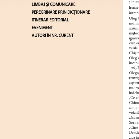
şi put
LIMBAJ ŞI COMUNICARE
frunze
PEREGRINARE PRIN DICȚIONARE
întrer
Oleg O
ITINERAR EDITORIAL
morman
EVENIMENT
aciuau
mijloc
AUTORI ÎN NR. CURENT
ignora
care e
verile
Chişin
Oleg O
începu
1963 T
Olegov
tranzi
aspira
nu-i v
îndelu
„Ce es
Chinui
alimen
voia s
zăceau
Sorbea
„Cine 
Deschi
ziua î