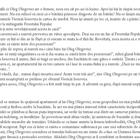
flă că Oleg Olegovici are o femeie, nora era cât pe-aci să leşine. Apoi îşi luă în răspăr so
ment. Nu era ridicol să crezi că o bătrână prinsese dragoste de un bătrân? Nu se linişti nic
numele Vioricăi Ionovna în cartea de imobil. Nora îşi aminti pe loc că, înainte de a pără
or la mitingurile Frontului Popular.
să-ţi intre revoluţionarul acesta în casă?”
cavernoasă a nurorii prevestea un viitor apocaliptic. Deşi nu era un fan al Frontului Popul
eşte cu fiul ei din an în Paşti şi că oricum se muta la el fără fiu. Revoltată, nora insista să
ate să existe între doi pensionari?”
plin de reproş al nurorii nu-i căzu bine lui Oleg Olegovici.
ie să simţi singurătatea ca să-ţi dai seama ce există între doi pensionari!”, ridică glasul bătr
a Ionovna îl auzise, fără să tragă cu urechea, din bucătăria în care gătea o omletă. Ţinuta i se
iera ei, iar apartamentul lui cu trei camere să-l lase în seama fiului şi a nurorii: „Dacă ne
ani...”.
l vândă, dar... numai după moartea mea! Acum vom trăi aici!”, zise Oleg Olegovici pe un to
imă neaşteptată se prelinse pe obrazul Vioricăi Ionovna.
ptea aceea, Oleg Olegovici s-a foit mult timp în pat. A adormit cu greu, după miezul nopţii
d se mutase în spaţiosul apartament al lui Oleg Olegovici, noua gospodină nu mai prididea c
torul şi fierbea ciorbe la bucătărie. În aer nu mai plutea mirosul stătut caracteristic încăp
 zilei se plimbau şi făceau piaţa împreună, iar serile îşi turnau ceai dintr-un samovar pânte
au îndelung, cu însufleţire. Îşi povesteau unul altuia vieţile, îşi aminteau de bucuriile şi dra
abilele meandre ale tranziţiei. Uitându-se cu luare aminte la femeia îmbrobodită, Oleg Ole
fi recuperat. Fapt era că între ei exista o comuniune sufletească pe care nici subiectele d
ră, Oleg Olegovici considera că tranziţia hidoasă nu are nimic de-a face cu Uniunea Sovi
gire firească a perioadei sovietice. Altădată Oleg Olegovici ar fi combătut cu fermitate ace