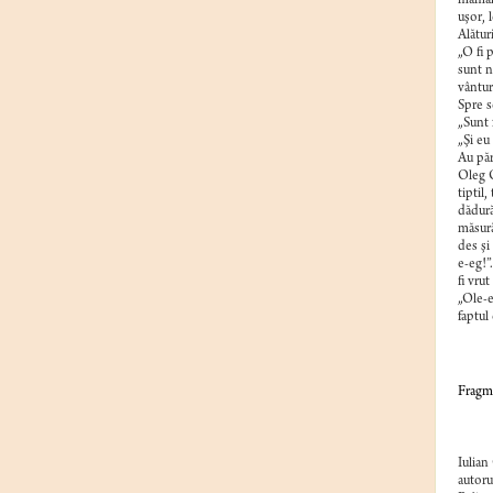
mămăli
uşor, 
Alătur
„O fi 
sunt n
vântur
Spre s
„Sunt 
„Şi eu
Au păr
Oleg O
tiptil
dădură
măsură
des şi
e-eg!”
fi vru
„Ole-e
faptul 
Fragm
Iulian
autoru