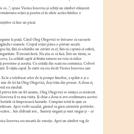
 oi...”, spuse Viorica Ionovna şi schiţă un zâmbet stânjenit.
ântarea soţiei şi pentru că în zilele acelea fatidice o
niştitor că face un păcat.
 legume la piaţă. Când Oleg Olegovici se întoarse cu sacoşele
strigându-i numele. Corpul soţiei părea o păstaie uscată.
sa lui, fără să schimbe un cuvânt cu el, fără să-i spună că suferă,
urătate. Îl trecură fiorii. Nu ştia ce să facă. Într-un târziu, se
va. La celălalt capăt al firului nimeni nu voia să ridice
caţi pesemne şi aceştia. Cu ceilalţi din scară nu comunica. Coborî
şti. Îi vâjâia capul. În curte nu era decât Viorica Ionovna care
. Ea le-a telefonat celor de la pompe funebre, a spălat-o şi a
mie de lei lui Oleg Olegovici, deşi trăia din pensie. A doua zi,
otul era rânduit.
 privea într-un fel anume, Oleg Olegovici se simţea ca renăscut.
onovna îl va mai vizita. Şi chiar a doua zi avu confirmarea acestei
 hotărât să limpezească lucrurile. Cumpăni totul în ajun cu
redelitoare. Apoi vorbi sacadat, găsind cu greu cuvintele potrivite:
cător... Am chibzuit ieri... Sunteţi singură şi sunt singur şi – ce
Viorica Ionovna era moartă de emoţie. Apoi un zâmbet vag de