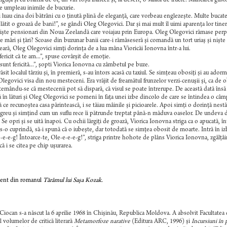
guţă şi cu brânză de oi, un vin roşu francez şi, la desert, o salată de fructe. Mâncarea gustoa
le umpleau inimile de bucurie.
i luau cina doi bătrâni cu o ţinută plină de eleganţă, care vorbeau englezeşte. Multe bucat
plătit o groază de bani!”, se gândi Oleg Olegovici. Dar şi mai mult îl uimi aparenţa lor tinere
işte pensionari din Noua Zeelandă care voiajau prin Europa. Oleg Olegovici rămase perplex
e mări şi ţări? Scoase din buzunar banii care-i rămăseseră şi comandă un tort uriaş şi nişte 
eară, Oleg Olegovici simţi dorinţa de a lua mâna Vioricăi Ionovna într-a lui.
fericit că te am...”, spuse covârşit de emoţie.
 sunt fericită...”, şopti Viorica Ionovna cu zâmbetul pe buze.
ăsit localul târziu şi, în premieră, s-au întors acasă cu taxiul. Se simţeau obosiţi şi au ado
legovici visa din nou mesteceni. Era vrăjit de freamătul frunzelor verzi-cenuşii şi, ca de o
, temându-se că mestecenii pot să dispară, că visul se poate întrerupe. De această dată însă
 în lături şi Oleg Olegovici se pomeni în faţa unei izbe dincolo de care se întindea o câmpie
 ce recunoştea casa părintească, i se tăiau mâinile şi picioarele. Apoi simţi o dorinţă nestăvi
 greu şi simţind cum un suflu rece îi pătrunde treptat până-n măduva oaselor. De undeva d
. Se opri şi se uită înapoi. Cu ochii lărgiţi de groază, Viorica Ionovna striga ca o apucată, 
t s-o cuprindă, să-i spună că o iubeşte, dar totodată se simţea obosit de moarte. Intră în iz
-e-e-g! Întoarce-te, Ole-e-e-e-g!”, striga printre hohote de plâns Viorica Ionovna, zgâlţâin
că i se citea pe chip uşurarea.
ent din romanul
Tărâmul lui Saşa Kozak.
 Ciocan s-a născut la 6 aprilie 1968 în Chişinău, Republica Moldova. A absolvit Facultatea d
l volumelor de critică literară
Metamorfoze narative
(Editura ARC, 1996) şi
Incursiuni în