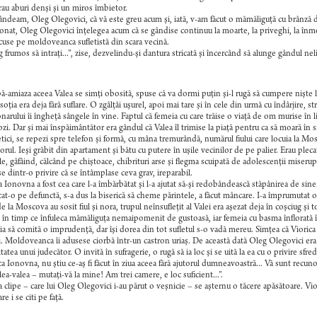
rau aburi denşi şi un miros îmbietor.
ndeam, Oleg Olegovici, că vă este greu acum şi, iată, v-am făcut o mămăliguţă cu brânză de
nat, Oleg Olegovici înţelegea acum că se gândise continuu la moarte, la priveghi, la înmorm
use pe moldoveanca sufletistă din scara vecină.
g frumos să intraţi...”, zise, dezvelindu-şi dantura stricată şi încercând să alunge gândul neli
ă-amiaza aceea Valea se simţi obosită, spuse că va dormi puţin şi-l rugă să cumpere nişte
 soţia era deja fără suflare. O zgâlţâi uşurel, apoi mai tare şi în cele din urmă cu îndârjire, 
narului îi îngheţă sângele în vine. Faptul că femeia cu care trăise o viaţă de om murise în lip
ozi. Dar şi mai înspăimântător era gândul că Valea îl trimise la piaţă pentru ca să moară în sing
ici, se repezi spre telefon şi formă, cu mâna tremurândă, numărul fiului care locuia la Mosco
orul. Ieşi grăbit din apartament şi bătu cu putere în uşile vecinilor de pe palier. Erau ple
le, gâfâind, călcând pe chiştoace, chibrituri arse şi flegma scuipată de adolescenţii miserupi
se dintr-o privire că se întâmplase ceva grav, ireparabil.
a Ionovna a fost cea care l-a îmbărbătat şi l-a ajutat să-şi redobândească stăpânirea de sine
at-o pe defunctă, s-a dus la biserică să cheme părintele, a făcut mâncare. I-a împrumutat o 
e la Moscova au sosit fiul şi nora, trupul neînsufleţit al Valei era aşezat deja în coşciug şi t
în timp ce înfuleca mămăliguţa nemaipomenit de gustoasă, iar femeia cu basma înflorată îl
a să comită o imprudenţă, dar îşi dorea din tot sufletul s-o vadă mereu. Simţea că Viorica I
ii. Moldoveanca îi adusese ciorbă într-un castron uriaş. De această dată Oleg Olegovici era
itatea unui judecător. O invită în sufragerie, o rugă să ia loc şi se uită la ea cu o privire sf
ca Ionovna, nu ştiu ce-aş fi făcut în ziua aceea fără ajutorul dumneavoastră... Vă sunt recunos
lea-valea – mutaţi-vă la mine! Am trei camere, e loc suficient...”.
 clipe – care lui Oleg Olegovici i-au părut o veşnicie – se aşternu o tăcere apăsătoare. 
e i se citi pe faţă.