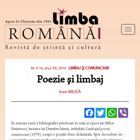
Toggl
naviga
LIMBAJ ŞI COMUNICARE
Nr. 9-10, anul XX, 2010
Poezie şi limbaj
Ioan MILICĂ
Facebook
Twitter
WhatsApp
Viber
În reţeaua vastă a bibliografiei privitoare la viaţa şi opera lui Mihai
Eminescu, lucrarea lui Dumitru Irimia, intitulată
Limbajul poetic
eminescian
(1979), ocupă o poziţie bine delimitată. Spre deosebire de