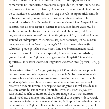
marele romanist şi stilistician austriac, adept al concepţiei idealiste,
comentariul lui Eminescu se focalizează asupra ideii că, în artă, limba se află
în permanentă facere şi prefacere, că ea nu este doar un simplu instrument
de comunicare, ci tezaurul din care îşi trage sevele
energéia
oricărui model
cultural întemeiat prin modelarea virtualităţilor de semnificare ale
semnelor verbale. Mai târziu decât Eminescu, elevul lui W. Meyer-Lübke
va situa sfera de preocupări a stilisticii la confluenţa dintre universul de
simboluri numit limbă şi cosmosul metaforic al literaturii. „Pod între
lingvistică şi istoria literară” trebuie să fie ştiinţa stilului, consideră Spitzer,
arătând, cu îndreptăţire, că literatura este, esenţialmente, limba, aşa cum
ne apare ea scrisă de
locutorii privilegiaţi
. Ca instrument de creaţie
culturală şi graţie geniului scriitoricesc, limba
se
litera(tu)rizează
, adică
devine expresia efortului de a surprinde, în interiorul operei artistice,
„sufletul unei naţiuni” şi de a transfigura zestrea lingvistică în matrice
spirituală şi în matriţă a formelor lingvistice „necesar” noi (Spitzer, 1970, p.
54).
De ce este scriitorul un
locutor privilegiat
? Iată o întrebare care pune în
lumină o componentă majoră a concepţiei lui L. Spitzer: orientarea către
personalitatea artistică a scriitorului, concepută în termenii unei benefice
solidarităţi între identitatea de vorbitor al unei limbi şi cea de iscusit
creator de modele literare. Un răspuns convingător la întrebarea de mai
sus este oferit de Tudor Vianu. În studiul intitulat
Paradoxul poeziei
,
stilisticianul român comentează că „poetul merge în contra curentului
limbii, că el urcă panta pe care limba coboară şi că se apropie de izvoarele
de care ea se îndepărtează neîncetat. Astfel, în timp ce limba devine din ce
în ce mai abstractă şi mobilitatea ei topică se reduce necontenit, poetul