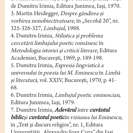
de Dumitru Irimia, Editura Junimea, Iaşi, 1970.
3. Martin Heidegger,
Despre gândirea şi
vorbirea nonobiectivatoare
, în „Secolul 20”, nr.
325-326-327,
Limbajul
, 1988.
4. Dumitru Irimia,
Stilistica şi problema
cercetării limbajului poetic românesc
în
Metodologia istoriei şi criticii literare
, Editura
Academiei, Bucureşti, 1969, p. 189-198.
5. Dumitru Irimia,
Expresia lingvistică a
universului în poezia lui M. Eminescu
în
Limbă
şi literatură
, vol. XXIV, Bucureşti, 1970, p. 41-
68.
6. Dumitru Irimia,
Limbajul poetic eminescian
,
Editura Junimea, Iaşi, 1979.
7. Dumitru Irimia,
Adevărul
între
cuvântul
biblic
şi
cuvântul poetic
în viziunea lui Eminescu
,
în „Text şi discurs religios”, nr. 1, Editura
Universităţii „Alexandru Ioan Cuza” din Iaşi,