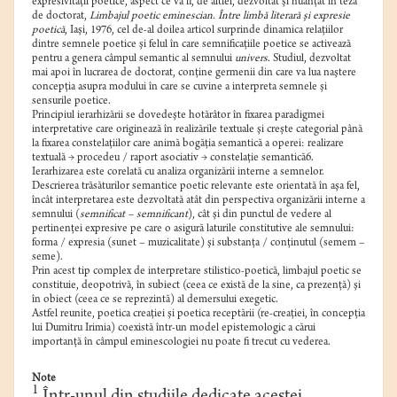
expresivităţii poetice, aspect ce va fi, de altfel, dezvoltat şi nuanţat în teza
de doctorat,
Limbajul poetic eminescian. Între limbă literară şi expresie
poetică
, Iaşi, 1976, cel de-al doilea articol surprinde dinamica relaţiilor
dintre semnele poetice şi felul în care semnificaţiile poetice se activează
pentru a genera câmpul semantic al semnului
univers
. Studiul, dezvoltat
mai apoi în lucrarea de doctorat, conţine germenii din care va lua naştere
concepţia asupra modului în care se cuvine a interpreta semnele şi
sensurile poetice.
Principiul ierarhizării se dovedeşte hotărâtor în fixarea paradigmei
interpretative care originează în realizările textuale şi creşte categorial până
la fixarea constelaţiilor care animă bogăţia semantică a operei: realizare
textuală → procedeu / raport asociativ → constelaţie semantică6.
Ierarhizarea este corelată cu analiza organizării interne a semnelor.
Descrierea trăsăturilor semantice poetic relevante este orientată în aşa fel,
încât interpretarea este dezvoltată atât din perspectiva organizării interne a
semnului (
semnificat – semnificant
), cât şi din punctul de vedere al
pertinenţei expresive pe care o asigură laturile constitutive ale semnului:
forma / expresia (sunet – muzicalitate) şi substanţa / conţinutul (semem –
seme).
Prin acest tip complex de interpretare stilistico-poetică, limbajul poetic se
constituie, deopotrivă, în subiect (ceea ce există de la sine, ca prezenţă) şi
în obiect (ceea ce se reprezintă) al demersului exegetic.
Astfel reunite, poetica creaţiei şi poetica receptării (re-creaţiei, în concepţia
lui Dumitru Irimia) coexistă într-un model epistemologic a cărui
importanţă în câmpul eminescologiei nu poate fi trecut cu vederea.
Note
1