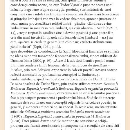
suflet îl poartă cu sine ca
înnăscut
, cum spune Eminescu. Subtilele
consideraţii eminesciene, pe care Tudor Vianu le pune pe seama unei
influenţe hegeliene asupra concepţiei poetului, sunt mărturii ale unei
conştiinţe care a înţeles cu limpezime ceea ce unii dintre marii teoreticieni
ai ştiinţelor limbajului vor avea în vedere abia peste aproape jumătate de
veac, anume procesualitatea relaţiei limbă – gândire. Gândirea devine
limbaj numai în măsura în care limbajul, aşa cum observă E. Sapir (1921, p.
13), „creşte treptat în gândirea care îi devine posibilă şi care poate fi în
cele din urmă înscrisă în tiparele şi în formele sale; [limbajul –
n.r.
] nu
este, aşa cum se crede în genere şi în chip naiv, eticheta atribuită unui
gând încheiat” (Sapir, 1921, p. 13).
Spre deosebire de consideraţiile lui Sapir, filozofia lui Eminescu se sprijină
pe ideea că poezia transcende fenomenalitatea limbii, aspect subliniat de
Dumitru Irimia (2009, p. 49): „Accesul la adevărul Lumii e posibil numai
prin transcenderea limbii fenomenale într-un proces de
descifrare –
încifrare
, prin care Adevărul ontic trece în Adevăr poetic”. Această notaţie
reflectă armonia între profunzimea concepţiei lui Eminescu şi
fundamentele perspectivei poetico-stilistice asumate de Dumitru Irimia.
Pe calea deschisă de Tudor Vianu, prin analize stilistice precum
Demon la
Eminescu
,
Expresia juvenilului la Eminescu
,
Expresia negaţiei în poezia lui
Eminescu
,
Epitetul eminescian,
cercetarea semnelor şi sensurilor poetice a
fost o preocupare permanentă a profesorului Irimia. Studiile de tinereţe
anunţau deja conturarea unei concepţii originale în cercetarea poeziei, în
general, şi a operei eminesciene, în special. În acest sens, merită reţinute
articolele
Stilistica şi problema cercetării limbajului poetic românesc
(1969) şi
Expresia lingvistică a universului în poezia lui M. Eminescu
(1970). Dacă primul dintre studiile menţionate constituie o schiţă-
program care fixează coordonatele şi componentele esenţiale ale cercetării