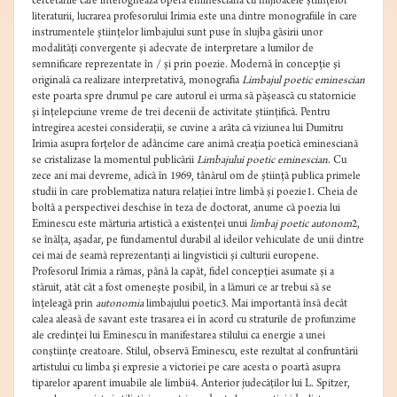
cercetările care interoghează opera eminesciană cu mijloacele ştiinţelor
literaturii, lucrarea profesorului Irimia este una dintre monografiile în care
instrumentele ştiinţelor limbajului sunt puse în slujba găsirii unor
modalităţi convergente şi adecvate de interpretare a lumilor de
semnificare reprezentate în / şi prin poezie. Modernă în concepţie şi
originală ca realizare interpretativă, monografia
Limbajul poetic eminescian
este poarta spre drumul pe care autorul ei urma să păşească cu statornicie
şi înţelepciune vreme de trei decenii de activitate ştiinţifică. Pentru
întregirea acestei consideraţii, se cuvine a arăta că viziunea lui Dumitru
Irimia asupra forţelor de adâncime care animă creaţia poetică eminesciană
se cristalizase la momentul publicării
Limbajului poetic eminescian
. Cu
zece ani mai devreme, adică în 1969, tânărul om de ştiinţă publica primele
studii în care problematiza natura relaţiei între limbă şi poezie1. Cheia de
boltă a perspectivei deschise în teza de doctorat, anume că poezia lui
Eminescu este mărturia artistică a existenţei unui
limbaj poetic autonom
2,
se înălţa, aşadar, pe fundamentul durabil al ideilor vehiculate de unii dintre
cei mai de seamă reprezentanţi ai lingvisticii şi culturii europene.
Profesorul Irimia a rămas, până la capăt, fidel concepţiei asumate şi a
stăruit, atât cât a fost omeneşte posibil, în a lămuri ce ar trebui să se
înţeleagă prin
autonomia
limbajului poetic3. Mai importantă însă decât
calea aleasă de savant este trasarea ei în acord cu straturile de profunzime
ale credinţei lui Eminescu în manifestarea stilului ca energie a unei
conştiinţe creatoare. Stilul, observă Eminescu, este rezultat al confruntării
artistului cu limba şi expresie a victoriei pe care acesta o poartă asupra
tiparelor aparent imuabile ale limbii4. Anterior judecăţilor lui L. Spitzer,