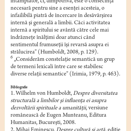
întâmplător, ci, dimpotrivă, este o consecinţă
necesară pentru sine a esenţei acesteia, o
infailibilă piatră de încercare în desăvârşirea
internă şi generală a limbii. Căci activitatea
internă a spiritului se avântă către cele mai
îndrăzneţe înălţimi doar atunci când
sentimentul frumuseţii îşi revarsă asupra ei
strălucirea” (Humboldt, 2008, p. 129).
6
„Considerăm constelaţie semantică un grup
de termeni lexicali între care se stabilesc
diverse relaţii semantice” (Irimia, 1979, p. 463).
Bibliografie
1. Wilhelm von Humboldt,
Despre diversitatea
structurală a limbilor şi influenţa ei asupra
dezvoltării spirituale a umanităţii
, versiune
românească de Eugen Munteanu, Editura
Humanitas, Bucureşti, 2008.
2. Mihai Eminescu,
Despre cultură şi artă
, ediţie