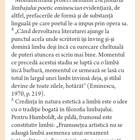
Monumentalul proiect denumit
Dicţionarul
limbajului poetic eminescian
evidenţiază, de
altfel, prefacerile de formă şi de substanţă
linguală pe care poetul le-a impus prin opera sa.
4
„Când dezvoltarea literaturei ajunge la
punctul acela unde scriitorii îşi înving şi-şi
domină limba deşi încă cu oarecare cheltuială
de puteri atuncea ei scriu mai bine. Momentul
ce precedă acestui stadiu se luptă cu o limbă
încă barbară, momentul ce urmează se lasă cu
totul în largul unei limbi învinsă deja, şi stilul
devine de toate zilele, hotărât” (Eminescu,
1970, p. 219).
5
Credinţa în natura estetică a limbii este o idee
cu o tradiţie bogată în filozofia limbajului.
Pentru Humboldt, de pildă, frumosul este
constitutiv limbii: „Frumuseţea artistică nu se
adaugă limbii asemenea unui ornament