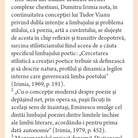
Într-unul din studiile dedicate acestei
complexe chestiuni, Dumitru Irimia nota, în
continuitatea concepţiei lui Tudor Vianu
privind dubla intenţie a limbajului şi problema
stilului, că poezia, artă a cuvântului, se slujeşte
de acesta în chip reflexiv şi tranzitiv deopotrivă,
sarcina stilisticianului fiind aceea de a căuta
specificul limbajului poetic: „Cercetarea
stilistică a creaţiei poetice trebuie să definească
şi să descrie natura, profilul şi dinamica legilor
interne care guvernează limba poetului”
(Irimia, 1969, p. 191).
2
„Cu o concepţie modernă despre poezie şi
depăşind net, prin opera sa, paşii făcuţi în
acelaşi sens de înaintaşi, Eminescu smulge cel
dintâi limbajul poeziei dintre limitele închise
ale limbii literare, acordându-i pentru prima
dată
autonomie
” (Irimia, 1979, p. 452).
3