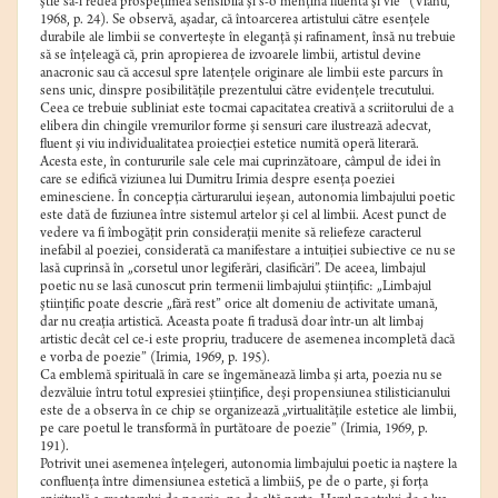
ştie să-i redea prospeţimea sensibilă şi s-o menţină fluentă şi vie” (Vianu,
1968, p. 24). Se observă, aşadar, că întoarcerea artistului către esenţele
durabile ale limbii se converteşte în eleganţă şi rafinament, însă nu trebuie
să se înţeleagă că, prin apropierea de izvoarele limbii, artistul devine
anacronic sau că accesul spre latenţele originare ale limbii este parcurs în
sens unic, dinspre posibilităţile prezentului către evidenţele trecutului.
Ceea ce trebuie subliniat este tocmai capacitatea creativă a scriitorului de a
elibera din chingile vremurilor forme şi sensuri care ilustrează adecvat,
fluent şi viu individualitatea proiecţiei estetice numită operă literară.
Acesta este, în contururile sale cele mai cuprinzătoare, câmpul de idei în
care se edifică viziunea lui Dumitru Irimia despre esenţa poeziei
eminesciene. În concepţia cărturarului ieşean, autonomia limbajului poetic
este dată de fuziunea între sistemul artelor şi cel al limbii. Acest punct de
vedere va fi îmbogăţit prin consideraţii menite să reliefeze caracterul
inefabil al poeziei, considerată ca manifestare a intuiţiei subiective ce nu se
lasă cuprinsă în „corsetul unor legiferări, clasificări”. De aceea, limbajul
poetic nu se lasă cunoscut prin termenii limbajului ştiinţific: „Limbajul
ştiinţific poate descrie „fără rest” orice alt domeniu de activitate umană,
dar nu creaţia artistică. Aceasta poate fi tradusă doar într-un alt limbaj
artistic decât cel ce-i este propriu, traducere de asemenea incompletă dacă
e vorba de poezie” (Irimia, 1969, p. 195).
Ca emblemă spirituală în care se îngemănează limba şi arta, poezia nu se
dezvăluie întru totul expresiei ştiinţifice, deşi propensiunea stilisticianului
este de a observa în ce chip se organizează „virtualităţile estetice ale limbii,
pe care poetul le transformă în purtătoare de poezie” (Irimia, 1969, p.
191).
Potrivit unei asemenea înţelegeri, autonomia limbajului poetic ia naştere la
confluenţa între dimensiunea estetică a limbii5, pe de o parte, şi forţa