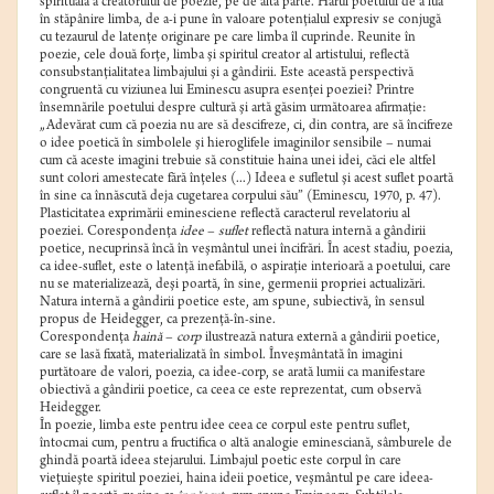
spirituală a creatorului de poezie, pe de altă parte. Harul poetului de a lua
în stăpânire limba, de a-i pune în valoare potenţialul expresiv se conjugă
cu tezaurul de latenţe originare pe care limba îl cuprinde. Reunite în
poezie, cele două forţe, limba şi spiritul creator al artistului, reflectă
consubstanţialitatea limbajului şi a gândirii. Este această perspectivă
congruentă cu viziunea lui Eminescu asupra esenţei poeziei? Printre
însemnările poetului despre cultură şi artă găsim următoarea afirmaţie:
„Adevărat cum că poezia nu are să descifreze, ci, din contra, are să încifreze
o idee poetică în simbolele şi hieroglifele imaginilor sensibile – numai
cum că aceste imagini trebuie să constituie haina unei idei, căci ele altfel
sunt colori amestecate fără înţeles (...) Ideea e sufletul şi acest suflet poartă
în sine ca înnăscută deja cugetarea corpului său” (Eminescu, 1970, p. 47).
Plasticitatea exprimării eminesciene reflectă caracterul revelatoriu al
poeziei. Corespondenţa
idee
–
suflet
reflectă natura internă a gândirii
poetice, necuprinsă încă în veşmântul unei încifrări. În acest stadiu, poezia,
ca idee-suflet, este o latenţă inefabilă, o aspiraţie interioară a poetului, care
nu se materializează, deşi poartă, în sine, germenii propriei actualizări.
Natura internă a gândirii poetice este, am spune, subiectivă, în sensul
propus de Heidegger, ca prezenţă-în-sine.
Corespondenţa
haină
–
corp
ilustrează natura externă a gândirii poetice,
care se lasă fixată, materializată în simbol. Înveşmântată în imagini
purtătoare de valori, poezia, ca idee-corp, se arată lumii ca manifestare
obiectivă a gândirii poetice, ca ceea ce este reprezentat, cum observă
Heidegger.
În poezie, limba este pentru idee ceea ce corpul este pentru suflet,
întocmai cum, pentru a fructifica o altă analogie eminesciană, sâmburele de
ghindă poartă ideea stejarului. Limbajul poetic este corpul în care
vieţuieşte spiritul poeziei, haina ideii poetice, veşmântul pe care ideea-