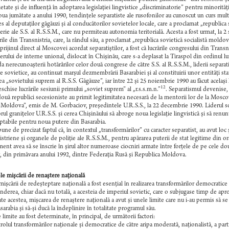
ietate şi de influenţă în adoptarea legislaţiei lingvistice „discriminatorie” pentru minorităţ
oua jumătate a anului 1990, tendinţele separatiste ale rusofonilor au cunoscut un curs mult
s al deputaţilor găgăuzi şi al conducătorilor sovietelor locale, care a proclamat „republica 
erie ale S.S. al R.S.S.M., care nu permiteau autonomia teritorială. Acesta a fost urmat, la 2
rile din Transnistria, care, la rândul său, a proclamat „republica sovietică socialistă moldov
sprijinul direct al Moscovei acordat separatiştilor, a fost că lucrările congresului din Trans
erului de interne unional, dislocat în Chişinău, care s-a deplasat la Tiraspol din ordinul lui
da nerecunoaşterii hotărârilor celor două congrese de către S.S. al R.S.S.M., liderii separatiş
re sovietice, au continuat marşul dezmembrării Basarabiei şi al constituirii unor entităţi sta
ea „sovietului suprem al R.S.S. Găgăuze”, iar între 22 şi 25 noiembrie 1990 au făcut acelaşi 
12
eschise lucrările sesiunii primului „soviet suprem” al „r.s.s.m.n.”
. Separatismul devenise, a
ouă republici secesioniste au primit legitimitatea necesară de la mentorii lor de la Mosco
 Moldova”, emis de M. Gorbaciov, preşedintele U.R.S.S., la 22 decembrie 1990. Liderul sovi
orul graniţelor U.R.S.S. şi cerea Chişinăului să abroge noua legislaţie lingvistică şi să renun
ptabile pentru noua putere din Basarabia.
une de precizat faptul că, în contextul „transformărilor” cu caracter separatist, au avut loc 
istriene şi organele de poliţie ale R.S.S.M., pentru apărarea puterii de stat legitime din 
ent avea să se înscrie în şirul altor numeroase ciocniri armate între forţele de pe cele două
r, din primăvara anului 1992, dintre Federaţia Rusă şi Republica Moldova.
le mişcării de renaştere naţională
mişcării de redeşteptare naţională a fost esenţial în realizarea transformărilor democratice
nderea, chiar dacă nu totală, a acesteia de imperiul sovietic, care o subjugase timp de apr
te acestea, mişcarea de renaştere naţională a avut şi unele limite care nu i-au permis să se 
sarabia şi să-şi ducă la îndeplinire în totalitate programul său.
 limite au fost determinate, în principal, de următorii factori:
rolul transformărilor naţionale şi democratice de către aripa moderată, naţionalistă, a part