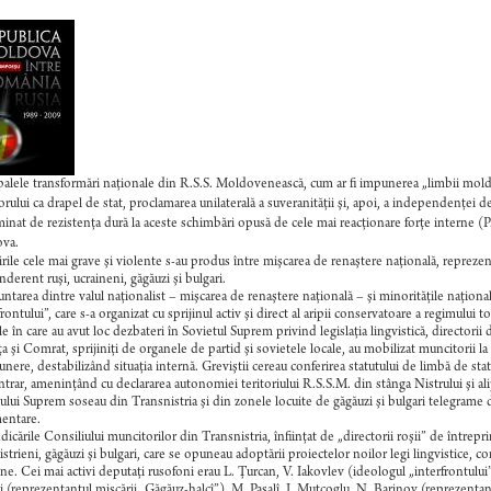
palele transformări naţionale din R.S.S. Moldovenească, cum ar fi impunerea „limbii moldove
orului ca drapel de stat, proclamarea unilaterală a suveranităţii şi, apoi, a independenţei de
inat de rezistenţa dură la aceste schimbări opusă de cele mai reacţionare forţe interne (P.
va.
rile cele mai grave şi violente s-au produs între mişcarea de renaştere naţională, reprezen
derent ruşi, ucraineni, găgăuzi şi bulgari.
ntarea dintre valul naţionalist – mişcarea de renaştere naţională – şi minorităţile naţional
rontului”, care s-a organizat cu sprijinul activ şi direct al aripii conservatoare a regimului t
ele în care au avut loc dezbateri în Sovietul Suprem privind legislaţia lingvistică, directori
a şi Comrat, sprijiniţi de organele de partid şi sovietele locale, au mobilizat muncitorii la
nere, destabilizând situaţia internă. Greviştii cereau conferirea statutului de limbă de sta
ntrar, ameninţând cu declararea autonomiei teritoriului R.S.S.M. din stânga Nistrului şi ali
ului Suprem soseau din Transnistria şi din zonele locuite de găgăuzi şi bulgari telegrame de
entare.
icările Consiliului muncitorilor din Transnistria, înfiinţat de „directorii roşii” de întrep
istrieni, găgăuzi şi bulgari, care se opuneau adoptării proiectelor noilor legi lingvistice, c
ne. Cei mai activi deputaţi rusofoni erau L. Ţurcan, V. Iakovlev (ideologul „interfrontului”
 (reprezentantul mişcării „Găgăuz-halcî”), M. Paşalî, I. Mutcoglu, N. Barinov (reprezentantul