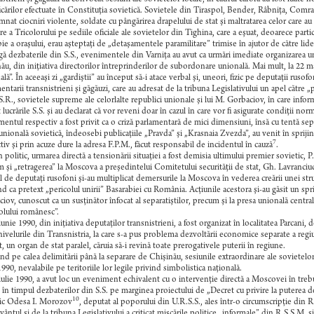
cărilor efectuate în Constituţia sovietică. Sovietele din Tiraspol, Bender, Râbniţa, Comrat ş
nat ciocniri violente, soldate cu pângărirea drapelului de stat şi maltratarea celor care au 
re a Tricolorului pe sediile oficiale ale sovietelor din Tighina, care a eşuat, deoarece partici
ie a oraşului, erau aşteptaţi de „detaşamentele paramilitare” trimise în ajutor de către lider
gă dezbaterile din S.S., evenimentele din Varniţa au avut ca urmări imediate organizarea u
ău, din iniţiativa directorilor întreprinderilor de subordonare unională. Mai mult, la 22 mai
lă”. În aceeaşi zi „gardiştii” au început să-i atace verbal şi, uneori, fizic pe deputaţii rusof
entarii transnistrieni şi găgăuzi, care au adresat de la tribuna Legislativului un apel cătr
S.R., sovietele supreme ale celorlalte republici unionale şi lui M. Gorbaciov, în care info
t lucrările S.S. şi au declarat că vor reveni doar în cazul în care vor fi asigurate condiţii no
entul respectiv a fost privit ca o criză parlamentară de mici dimensiuni, însă cu tentă sepa
unională sovietică, îndeosebi publicaţiile „Pravda” şi „Krasnaia Zvezda”, au venit în spriji
7
tiv şi prin acuze dure la adresa F.P.M., făcut responsabil de incidentul în cauză
.
n politic, urmarea directă a tensionării situaţiei a fost demisia ultimului premier sovietic, P.
 şi „retragerea” la Moscova a preşedintelui Comitetului securităţii de stat, Gh. Lavranciuc,
 de deputaţi rusofoni şi-au multiplicat demersurile la Moscova în vederea creării unei struct
nd ca pretext „pericolul unirii” Basarabiei cu România. Acţiunile acestora şi-au găsit un spr
iov, cunoscut ca un susţinător înfocat al separatiştilor, precum şi la presa unională centrală
olului românesc”.
iunie 1990, din iniţiativa deputaţilor transnistrieni, a fost organizat în localitatea Parcani
nivelurile din Transnistria, la care s-a pus problema dezvoltării economice separate a regi
t, un organ de stat paralel, căruia să-i revină toate prerogativele puterii în regiune.
d pe calea delimitării până la separare de Chişinău, sesiunile extraordinare ale sovietelor
1990, nevalabile pe teritoriile lor legile privind simbolistica naţională.
iulie 1990, a avut loc un eveniment echivalent cu o intervenţie directă a Moscovei în trebu
, în timpul dezbaterilor din S.S. pe marginea proiectului de „Decret cu privire la puterea de
10
ic Odesa I. Morozov
, deputat al poporului din U.R.S.S., ales într-o circumscripţie din R
vântul şi de la tribuna Legislativului a criticat mişcările politice „informale” din R.S.S.M. ş