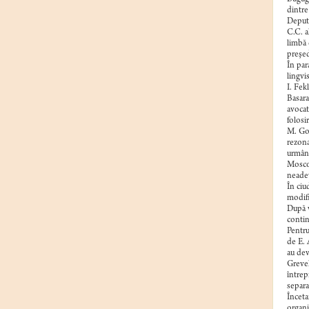
dintre
Deputa
C.C. a
limbă 
preşed
În par
lingvi
I. Fek
Basara
avocat
folosir
M. Gor
rezona
urmând
Moscov
neadev
În ciu
modifi
După v
contin
Pentru
de E. 
au dev
Grevel
întrep
separa
Înceta
organi