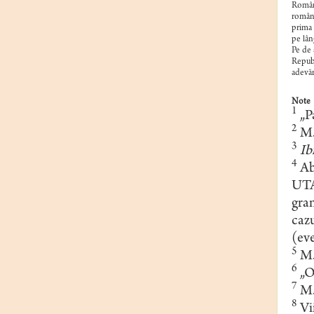
Români
române
prima 
pe lân
Pe de 
Republ
adevăru
Note
1
„Pa
2
M.
3
Ib
4
Abi
UTA 
gran
cazu
(ev
5
M.
6
„Ob
7
M.
8
Vii