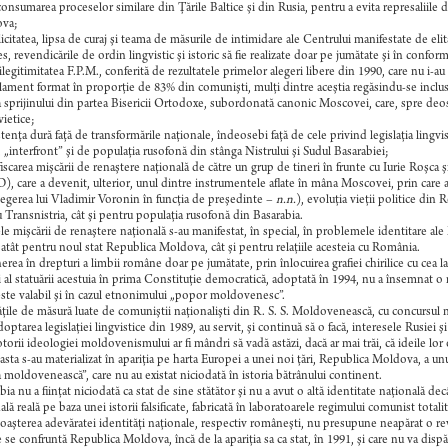
onsumarea proceselor similare din Ţările Baltice şi din Rusia, pentru a evita represaliile d
va;
icitatea, lipsa de curaj şi teama de măsurile de intimidare ale Centrului manifestate de elita
es, revendicările de ordin lingvistic şi istoric să fie realizate doar pe jumătate şi în conform
legitimitatea F.P.M., conferită de rezultatele primelor alegeri libere din 1990, care nu i-a
lament format în proporţie de 83% din comunişti, mulţi dintre aceştia regăsindu-se inclusi
a sprijinului din partea Bisericii Ortodoxe, subordonată canonic Moscovei, care, spre deoseb
ietice;
stenţa dură faţă de transformările naţionale, îndeosebi faţă de cele privind legislaţia lingvi
, „interfront” şi de populaţia rusofonă din stânga Nistrului şi Sudul Basarabiei;
iscarea mişcării de renaştere naţională de către un grup de tineri în frunte cu Iurie Roşca şi
D), care a devenit, ulterior, unul dintre instrumentele aflate în mâna Moscovei, prin care
legerea lui Vladimir Voronin în funcţia de preşedinte –
n.n.
), evoluţia vieţii politice din
 Transnistria, cât şi pentru populaţia rusofonă din Basarabia.
le mişcării de renaştere naţională s-au manifestat, în special, în problemele identitare ale B
, atât pentru noul stat Republica Moldova, cât şi pentru relaţiile acesteia cu România.
rea în drepturi a limbii române doar pe jumătate, prin înlocuirea grafiei chirilice cu cea l
i al statuării acestuia în prima Constituţie democratică, adoptată în 1994, nu a însemnat o re
este valabil şi în cazul etnonimului „popor moldovenesc”.
ţile de măsură luate de comuniştii naţionalişti din R. S. S. Moldovenească, cu concursul n
optarea legislaţiei lingvistice din 1989, au servit, şi continuă să o facă, interesele Rusiei şi a
orii ideologiei moldovenismului ar fi mândri să vadă astăzi, dacă ar mai trăi, că ideile lor
asta s-au materializat în apariţia pe harta Europei a unei noi ţări, Republica Moldova, a 
 moldovenească”, care nu au existat niciodată în istoria bătrânului continent.
bia nu a fiinţat niciodată ca stat de sine stătător şi nu a avut o altă identitate naţională 
ală reală pe baza unei istorii falsificate, fabricată în laboratoarele regimului comunist totalit
aşterea adevăratei identităţi naţionale, respectiv româneşti, nu presupune neapărat o reve
e se confruntă Republica Moldova, încă de la apariţia sa ca stat, în 1991, şi care nu va dispă