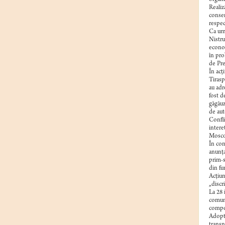
Realiz
conser
respec
Ca urm
Nistru
econom
în pro
de Pre
În acţ
Tirasp
au adr
fost d
găgăuz
de aut
Confli
intere
Moscov
În con
anunţa
prim-s
din fu
Acţiun
„discr
La 28 
comuni
compon
Adopta
transn