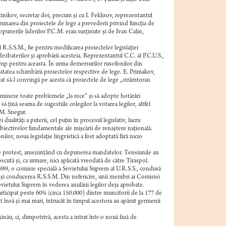
cinikov, secretar doi, precum şi cu I. Feklisov, reprezentantul
iminarea din proiectele de lege a prevederii privind funcţia de
opunerile liderilor P.C.M. erau susţinute şi de Ivan Calin,
R.S.S.M., fie pentru modificarea proiectelor legislaţiei
ezbaterilor şi aprobării acesteia. Reprezentantul C.C. al P.C.U.S.,
scump pentru aceasta. În urma demersurilor rusofonilor din
sitatea schimbării proiectelor respective de lege. E. Primakov,
cat să-l convingă pe acesta că proiectele de lege „strâmtorau
mineze toate problemele „la rece” şi să adopte hotărâri
să ţină seama de sugestiile colegilor la votarea legilor, altfel
 M. Snegur.
alităţi a puterii, cel puţin în procesul legislativ, lucru
obiectivelor fundamentale ale mişcării de renaştere naţională.
ilor, noua legislaţie lingvistică a fost adoptată fără nicio
 de protest, ameninţând cu depunerea mandatelor. Tensiunile au
scută şi, ca urmare, nici aplicată vreodată de către Tiraspol.
1989, o comisie specială a Sovietului Suprem al U.R.S.S., condusă
 şi conducerea R.S.S.M. Din nefericire, unii membri ai Comisiei
vietului Suprem în vederea anulării legilor deja aprobate.
participat peste 60% (circa 150.000) dintre muncitorii de la 177 de
t însă şi mai mari, întrucât în timpul acestora au apărut germenii
inău, ci, dimpotrivă, acesta a intrat într-o nouă fază de