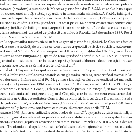
ând că procesul transformărilor impuse de mişcarea de renaştere naţională nu mai putea fi 
vatoare (ortodoxă) a puterii de la Moscova şi rusofonii din R.S.S.M. au apelat la un experime
tiv crearea unei entităţi statale, separatiste în Transnistria, similară R.A.S.S.M., înfiinţată
are, au început demersurile în acest sens. Astfel, au fost convocaţi, la Tiraspol, la 25 sep
lui, inclusiv cei din Tighina (Bender). Cu acest prilej, s-a hotărât crearea unei comisii car
ice şi juridice ale înfiinţării unei „republici autonome nistrene”, de data aceasta în co
blema autonomiei. Un astfel de plebiscit a avut loc la Râbniţa, la 3 decembrie 1989. Rezult
zidiul Sovietului Suprem al R.S.S.M.
iunile separatiştilor transnistrieni au fost angrenaţi şi rusofonii găgăuzi. La Comrat a fos
ol, la care s-a hotărât, de asemenea, constituirea „republicii sovietice socialiste autonom
esat un apel S.S. al R.S.S.M. şi Congresului al II-lea al deputaţilor din U.R.S.S., cerând să
eclarate anticonstituţionale şi lipsite de temei juridic de Prezidiul S.S. al R.S.S.M. Acest
, cerând comisiei constituite în acest scop să grăbească elaborarea documentaţiei necesare. 
4
onomie acestora avea să mai aştepte încă cinci ani
.
ctul dintre Chişinău şi Tiraspol nu a rămas fără consecinţe în plan politic. Centrul nu pute
tnică a limbii ruse şi înlocuirea acesteia cu un glotonim, culmea, creat artificial tocmai în 
a dorea şi o întărire a rolului P.C.M. pentru a face faţă valului de revendicări tot mai radic
secinţă, la 15 noiembrie 1989, a sosit la Chişinău V. Babicev, secretar al C.C. al P.C.U.S., 
5
t că primul-secretar, S. Grosu, „a depus cererea de plecare din funcţie”
, în locul acestuia
ecretar al comitetului orăşenesc de partid Chişinău, care în acel moment era secretar doi 
ncţie şi Ivan Calin, preşedintele Consiliului de Miniştri, în locul căruia P. Lucinschi l-a ad
ile „interfrontului”, rebotezat între timp „Unitate-Edinstvo”, au continuat şi în 1990, fără a
iminatorie” şi învinuirea conducerii comuniste că execută comenzile F.P.M.
6
ianuarie 1990, „Uniunea unificată a colectivelor de muncă”
, sprijinită de „internaţionalişt
st, a organizat un referendum pentru acordarea statutului de autonomie oraşului Tiraspol şi
enţa viitoarei „republici sovietice socialiste nistrene”. Prezidiul S.S. al R.S.S.M. a declara
rea Tricolorului ca drapel de stat şi a celorlalte simboluri naţionale a determinat o escalad
istrieni şi găgăuzi au convocat sesiuni ale sovietelor locale, în cadrul cărora au fost luate 