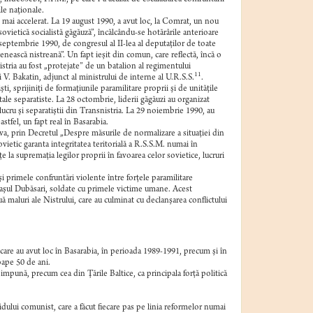
ile naţionale.
 mai accelerat. La 19 august 1990, a avut loc, la Comrat, un nou
sovietică socialistă găgăuză”, încălcându-se hotărârile anterioare
 septembrie 1990, de congresul al II-lea al deputaţilor de toate
enească nistreană”. Un fapt ieşit din comun, care reflectă, încă o
nistria au fost „protejate” de un batalion al regimentului
11
 V. Bakatin, adjunct al ministrului de interne al U.R.S.S.
.
ti, sprijiniţi de formaţiunile paramilitare proprii şi de unităţile
tale separatiste. La 28 octombrie, liderii găgăuzi au organizat
lucru şi separatiştii din Transnistria. La 29 noiembrie 1990, au
stfel, un fapt real în Basarabia.
va, prin Decretul „Despre măsurile de normalizare a situaţiei din
etic garanta integritatea teritorială a R.S.S.M. numai în
ţe la supremaţia legilor proprii în favoarea celor sovietice, lucruri
şi primele confruntări violente între forţele paramilitare
oraşul Dubăsari, soldate cu primele victime umane. Acest
 maluri ale Nistrului, care au culminat cu declanşarea conflictului
 care au avut loc în Basarabia, în perioada 1989-1991, precum şi în
oape 50 de ani.
impună, precum cea din Ţările Baltice, ca principala forţă politică
idului comunist, care a făcut fiecare pas pe linia reformelor numai