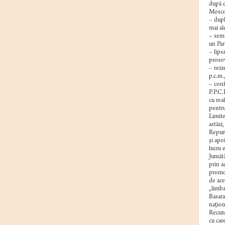
după c
Mosco
– dupl
mai al
– semi
un Par
– lips
prosov
– rezi
p.c.m.
– conf
P.P.C.
cu rea
pentru
Limite
astăzi
Repune
şi apo
lucru 
Jumătă
prin ad
promot
de ace
„limba
Basara
naţion
Recuno
cu car