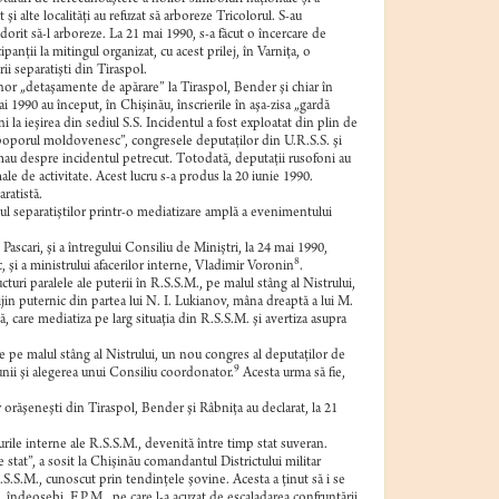
i alte localităţi au refuzat să arboreze Tricolorul. S-au
dorit să-l arboreze. La 21 mai 1990, s-a făcut o încercare de
panţii la mitingul organizat, cu acest prilej, în Varniţa, o
ii separatişti din Tiraspol.
nor „detaşamente de apărare” la Tiraspol, Bender şi chiar în
 1990 au început, în Chişinău, înscrierile în aşa-zisa „gardă
oni la ieşirea din sediul S.S. Incidentul a fost exploatat din plin de
e „poporul moldovenesc”, congresele deputaţilor din U.R.S.S. şi
rmau despre incidentul petrecut. Totodată, deputaţii rusofoni au
rmale de activitate. Acest lucru s-a produs la 20 iunie 1990.
ratistă.
nul separatiştilor printr-o mediatizare amplă a evenimentului
 Pascari, şi a întregului Consiliu de Miniştri, la 24 mai 1990,
8
 şi a ministrului afacerilor interne, Vladimir Voronin
.
uri paralele ale puterii în R.S.S.M., pe malul stâng al Nistrului,
ijin puternic din partea lui N. I. Lukianov, mâna dreaptă a lui M.
, care mediatiza pe larg situaţia din R.S.S.M. şi avertiza asupra
, de pe malul stâng al Nistrului, un nou congres al deputaţilor de
9
unii şi alegerea unui Consiliu coordonator.
Acesta urma să fie,
 orăşeneşti din Tiraspol, Bender şi Râbniţa au declarat, la 21
rile interne ale R.S.S.M., devenită între timp stat suveran.
 stat”, a sosit la Chişinău comandantul Districtului militar
.S.S.M., cunoscut prin tendinţele şovine. Acesta a ţinut să i se
i, îndeosebi, F.P.M., pe care l-a acuzat de escaladarea confruntării