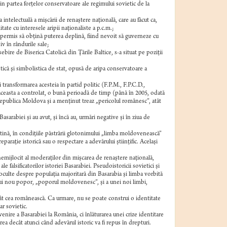
in partea forţelor conservatoare ale regimului sovietic de la
 intelectuală a mişcării de renaştere naţională, care au făcut ca,
itate cu interesele aripii naţionaliste a p.c.m.;
u permis să obţină puterea deplină, fiind nevoit să guverneze cu
v în rândurile sale;
ire de Biserica Catolică din Ţările Baltice, s-a situat pe poziţii
stică şi simbolistica de stat, opusă de aripa conservatoare a
 transformarea acesteia în partid politic (F.P.M., F.P.C.D.,
 aceasta a controlat, o bună perioadă de timp (până în 2005, odată
 Republica Moldova şi a menţinut treaz „pericolul românesc”, atât
asarabiei şi au avut, şi încă au, urmări negative şi în ziua de
atină, în condiţiile păstrării glotonimului „limba moldovenească”
paraţie istorică sau o respectare a adevărului ştiinţific. Acelaşi
emijlocit al moderaţilor din mişcarea de renaştere naţională,
le falsificatorilor istoriei Basarabiei. Pseudoistoricii sovietici şi
 oculte despre populaţia majoritară din Basarabia şi limba vorbită
unui nou popor, „poporul moldovenesc”, şi a unei noi limbi,
decât cea românească. Ca urmare, nu se poate construi o identitate
ar sovietic.
nire a Basarabiei la România, ci înlăturarea unei crize identitare
rea decât atunci când adevărul istoric va fi repus în drepturi.