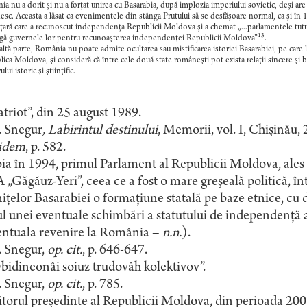
a nu a dorit şi nu a forţat unirea cu Basarabia, după implozia imperiului sovietic, deşi are
sc. Aceasta a lăsat ca evenimentele din stânga Prutului să se desfăşoare normal, ca şi în 191
ţară care a recunoscut independenţa Republicii Moldova şi a chemat „...parlamentele tutu
13
gă guvernele lor pentru recunoaşterea independenţei Republicii Moldova”
.
altă parte, România nu poate admite ocultarea sau mistificarea istoriei Basarabiei, pe care 
ica Moldova, şi consideră că între cele două state româneşti pot exista relaţii sincere şi b
lui istoric şi ştiinţific.
triot”, din 25 august 1989.
 Snegur
, Labirintul destinului
, Memorii, vol. I, Chişinău, 
idem
, p. 582.
a în 1994, primul Parlament al Republicii Moldova, ales 
„Găgăuz-Yeri”, ceea ce a fost o mare greşeală politică, înt
iţelor Basarabiei o formaţiune statală pe baze etnice, c
l unei eventuale schimbări a statutului de independenţă a 
entuala revenire la România –
n.n.
).
 Snegur,
op. cit.
, p. 646-647.
idineonâi soiuz trudovâh kolektivov”.
 Snegur,
op. cit.
, p. 785.
torul preşedinte al Republicii Moldova, din perioada 20