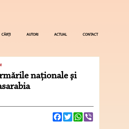
CĂRȚI
AUTORI
ACTUAL
CONTACT
M
rmările naţionale şi
asarabia
Facebook
Twitter
WhatsApp
Viber