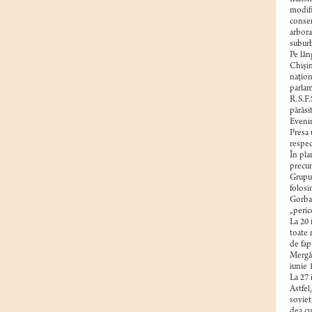
modifi
consem
arbora
suburb
Pe lân
Chişin
naţiona
parlam
R.S.F.
părăsi
Evenim
Presa 
respec
În pla
precum
Grupul
folosi
Gorbac
„peric
La 20 
toate 
de fap
Mergân
iunie 
La 27 
Astfel
soviet
dea cu