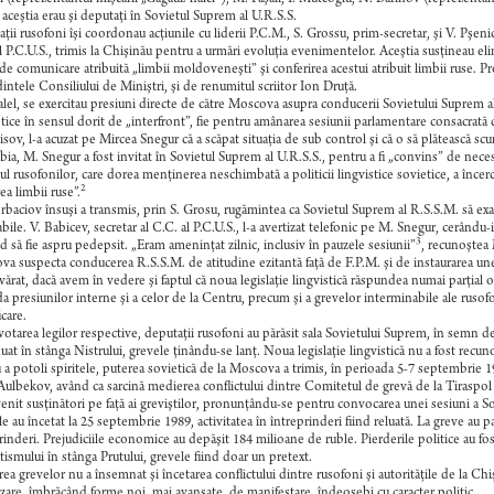
 aceştia erau şi deputaţi în Sovietul Suprem al U.R.S.S.
ţii rusofoni îşi coordonau acţiunile cu liderii P.C.M., S. Grossu, prim-secretar, şi V. Pşeni
l P.C.U.S., trimis la Chişinău pentru a urmări evoluţia evenimentelor. Aceştia susţineau el
de comunicare atribuită „limbii moldoveneşti” şi conferirea acestui atribuit limbii ruse. Pr
intele Consiliului de Miniştri, şi de renumitul scriitor Ion Druţă.
alel, se exercitau presiuni directe de către Moscova asupra conducerii Sovietului Suprem al 
stice în sensul dorit de „interfront”, fie pentru amânarea sesiunii parlamentare consacrată d
lisov, l-a acuzat pe Mircea Snegur că a scăpat situaţia de sub control şi că o să plătească 
bia, M. Snegur a fost invitat în Sovietul Suprem al U.R.S.S., pentru a fi „convins” de nece
ul rusofonilor, care dorea menţinerea neschimbată a politicii lingvistice sovietice, a încer
2
ea limbii ruse”.
baciov însuşi a transmis, prin S. Grosu, rugămintea ca Sovietul Suprem al R.S.S.M. să exa
bile. V. Babicev, secretar al C.C. al P.C.U.S., l-a avertizat telefonic pe M. Snegur, cerându-i 
3
 să fie aspru pedepsit. „Eram ameninţat zilnic, inclusiv în pauzele sesiunii”
, recunoştea
a suspecta conducerea R.S.S.M. de atitudine ezitantă faţă de F.P.M. şi de instaurarea unei du
ărat, dacă avem în vedere şi faptul că noua legislaţie lingvistică răspundea numai parţial 
da presiunilor interne şi a celor de la Centru, precum şi a grevelor interminabile ale rusofon
care.
otarea legilor respective, deputaţii rusofoni au părăsit sala Sovietului Suprem, în semn
uat în stânga Nistrului, grevele ţinându-se lanţ. Noua legislaţie lingvistică nu a fost recuno
 a potoli spiritele, puterea sovietică de la Moscova a trimis, în perioada 5-7 septembrie 
Aulbekov, având ca sarcină medierea conflictului dintre Comitetul de grevă de la Tiraspol
enit susţinători pe faţă ai greviştilor, pronunţându-se pentru convocarea unei sesiuni a So
e au încetat la 25 septembrie 1989, activitatea în întreprinderi fiind reluată. La greve au 
rinderi. Prejudiciile economice au depăşit 184 milioane de ruble. Pierderile politice au fos
tismului în stânga Prutului, grevele fiind doar un pretext.
rea grevelor nu a însemnat şi încetarea conflictului dintre rusofoni şi autorităţile de la Chiş
zare, îmbrăcând forme noi, mai avansate, de manifestare, îndeosebi cu caracter politic.