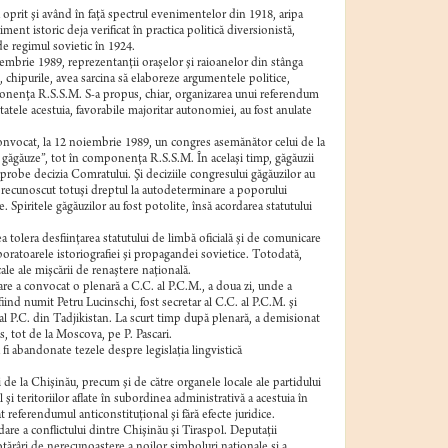
oprit şi având în faţă spectrul evenimentelor din 1918, aripa
nt istoric deja verificat în practica politică diversionistă,
 de regimul sovietic în 1924.
tembrie 1989, reprezentanţii oraşelor şi raioanelor din stânga
e, chipurile, avea sarcina să elaboreze argumentele politice,
mponenţa R.S.S.M. S-a propus, chiar, organizarea unui referendum
atele acestuia, favorabile majoritar autonomiei, au fost anulate
t convocat, la 12 noiembrie 1989, un congres asemănător celui de la
e găgăuze”, tot în componenţa R.S.S.M. În acelaşi timp, găgăuzii
 aprobe decizia Comratului. Şi deciziile congresului găgăuzilor au
a a recunoscut totuşi dreptul la autodeterminare a poporului
Spiritele găgăuzilor au fost potolite, însă acordarea statutului
a tolera desfiinţarea statutului de limbă oficială şi de comunicare
laboratoarele istoriografiei şi propagandei sovietice. Totodată,
ale ale mişcării de renaştere naţională.
care a convocat o plenară a C.C. al P.C.M., a doua zi, unde a
 fiind numit Petru Lucinschi, fost secretar al C.C. al P.C.M. şi
al P.C. din Tadjikistan. La scurt timp după plenară, a demisionat
us, tot de la Moscova, pe P. Pascari.
 fi abandonate tezele despre legislaţia lingvistică
ii de la Chişinău, precum şi de către organele locale ale partidului
 teritoriilor aflate în subordinea administrativă a acestuia în
t referendumul anticonstituţional şi fără efecte juridice.
are a conflictului dintre Chişinău şi Tiraspol. Deputaţii
hotărâri de nerecunoaştere a noilor simboluri naţionale şi a