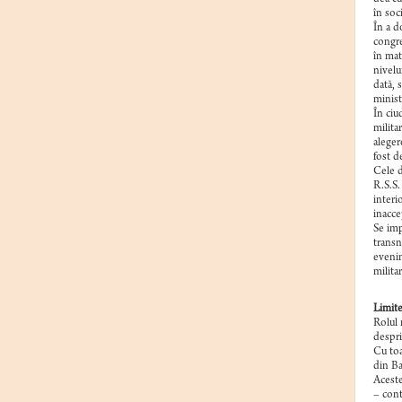
în soc
În a d
congre
în mat
nivelu
dată, 
minist
În ciu
milita
aleger
fost d
Cele d
R.S.S.
interi
inacce
Se imp
transn
evenim
milita
Limite
Rolul 
despri
Cu toa
din Ba
Aceste
– cont