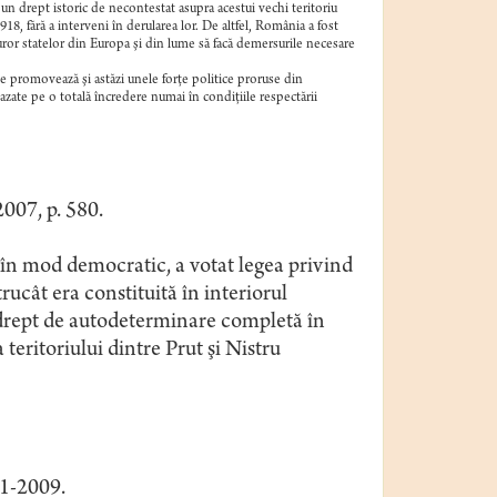
 un drept istoric de necontestat asupra acestui vechi teritoriu
8, fără a interveni în derularea lor. De altfel, România a fost
ror statelor din Europa şi din lume să facă demersurile necesare
le promovează şi astăzi unele forţe politice proruse din
azate pe o totală încredere numai în condiţiile respectării
2007, p. 580.
în mod democratic, a votat legea privind
rucât era constituită în interiorul
u drept de autodeterminare completă în
teritoriului dintre Prut şi Nistru
01-2009.