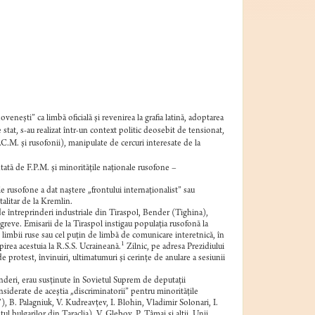
neşti” ca limbă oficială şi revenirea la grafia latină, adoptarea
 stat, s-au realizat într-un context politic deosebit de tensionat,
C.M. şi rusofonii), manipulate de cercuri interesate de la
tată de F.P.M. şi minorităţile naţionale rusofone –
e rusofone a dat naştere „frontului internaţionalist” sau
otalitar de la Kremlin.
i de întreprinderi industriale din Tiraspol, Bender (Tighina),
 greve. Emisarii de la Tiraspol instigau populaţia rusofonă la
t limbii ruse sau cel puţin de limbă de comunicare interetnică, în
1
pirea acestuia la R.S.S. Ucraineană.
Zilnic, pe adresa Prezidiului
 protest, învinuiri, ultimatumuri şi cerinţe de anulare a sesiunii
rinderi, erau susţinute în Sovietul Suprem de deputaţii
onsiderate de aceştia „discriminatorii” pentru minorităţile
), B. Palagniuk, V. Kudreavţev, I. Blohin, Vladimir Solonari, I.
 bulgarilor din Taraclia), V. Glebov, P. Ţâmai şi alţii. Unii