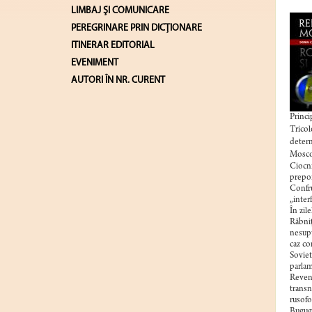
LIMBAJ ŞI COMUNICARE
PEREGRINARE PRIN DICȚIONARE
ITINERAR EDITORIAL
EVENIMENT
AUTORI ÎN NR. CURENT
Princi
Tricol
determ
Mosco
Ciocni
prepon
Confru
„interf
În zil
Râbniţ
nesupu
caz co
Soviet
parlam
Revend
transn
rusofo
Bugugi