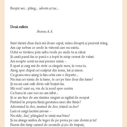
Respir aer... plâng... adorm şi tac...
Două suflete
Pentru A.S.
Sunt tânără chiar dacă mă doare capul, mâna dreaptă şi piciorul stâng.
Am cap nebun ce crede în viitorul care nu exista.
Ochii se tăvălesc prin iarba verde pe unde tu ai călcat
Şi caută pasul tău ce parcă s-a topit în nisip cernut de valuri.
Azi-noapte cerul nu mai prezice nimic –
E spart şi curg mii de stele ca sângele meu, în vena ta.
Alerg spre chipul cel sculptat din lemn, lut şi miere.
Cu geana mea ajung la faţa celui care e departe...
Nu mai cer nimic de la lume, te cer pe tine doar din lume!
Şi nu-mi caut cuib divin sub braţul tău.
Mă vezi? sunt eu, vin de la nord spre centru
Cu barca în care noi ne-am iubit...
Şi ce am face de-am rămâne singuri cu sigiliul de-nceput
Purtând în propria fiinţă greutatea unei alte fiinţe?
Adormind în dor, murind de dor, trăind cu dor!
Lasă să curgă lacrimi şiroaie –
Nu râde, dac[ plângând te simţi mai bine!
Şi nu alunga umbra de înger de pe perna pe care dormi şi tu!
Facem din timp carusel de secunde şi joc de trupuri,