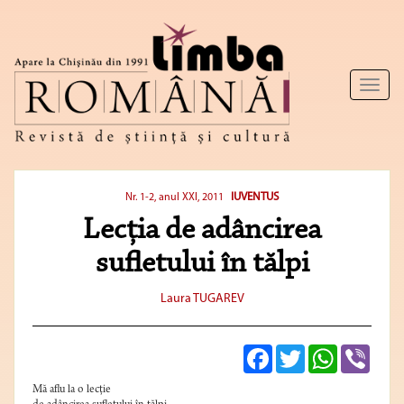
Toggl
naviga
IUVENTUS
Nr. 1-2, anul XXI, 2011
Lecţia de adâncirea
sufletului în tălpi
Laura TUGAREV
Facebook
Twitter
WhatsApp
Viber
Mă aflu la o lecţie