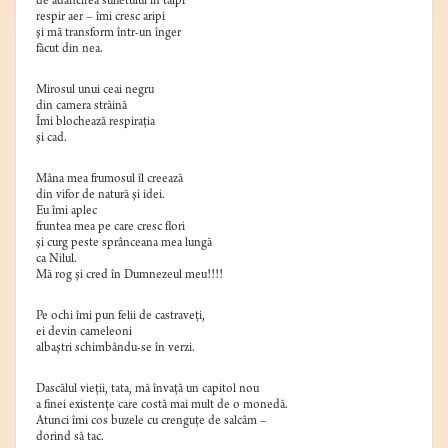
de adâncirea sufletului în tălpi
respir aer – îmi cresc aripi
şi mă transform într-un înger
făcut din nea.
Mirosul unui ceai negru
din camera străină
Îmi blochează respiraţia
şi cad.
Mâna mea frumosul îl creează
din vifor de natură şi idei.
Eu îmi aplec
fruntea mea pe care cresc flori
şi curg peste sprânceana mea lungă
ca Nilul.
Mă rog şi cred în Dumnezeul meu!!!!
Pe ochi îmi pun felii de castraveţi,
ei devin cameleoni
albaştri schimbându-se în verzi.
Dascălul vieţii, tata, mă învaţă un capitol nou
a finei existenţe care costă mai mult de o monedă.
Atunci îmi cos buzele cu crenguţe de salcâm –
dorind să tac.