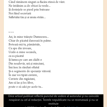
Când rămânem singuri ca flacăra stinsă de vânt.
Ne întâlnim ca de obicei la verde...
Şi dorinţele se pierd prin butoane
Noi fiind secretarii
Sufletului tău şi ai unuia străin...
* * *
Azi, în mine trăieşte Dumnezeu...
Chiar de păcatul dansează în palme.
Botează-mă tu, pământule,
Cu ape din izvoare,
Ucide-n mine secunda,
cu ea păcatul
Şi lumea pe care am clădit-o
Din neadevăr, ură şi minciuni,
Îmi înec în rânduri oftatul
Şi-n segmente de speranţe viitorul.
În ziar voi tipări cuvinte,
Cuvinte din rugăciuni,
Am să las şi loc liber,
poate o să calci pe acolo tu...
Orice articol publicat reflectă punctul de vedere al autorului şi nu coincide
neapărat cu cel al redacţiei. Textele nepublicate nu se recenzează şi nu se
restituie