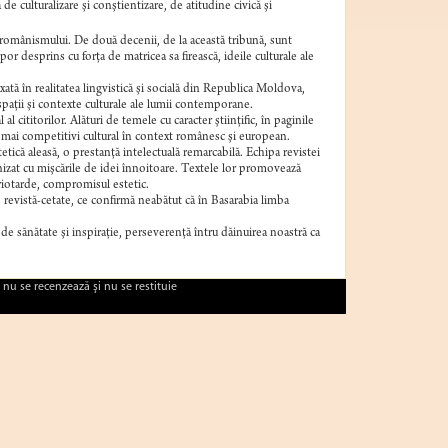
de culturalizare şi conştientizare, de atitudine civică şi
a românismului. De două decenii, de la această tribună, sunt
or desprins cu forţa de matricea sa firească, ideile culturale ale
xată în realitatea lingvistică şi socială din Republica Moldova,
spaţii şi contexte culturale ale lumii contemporane.
 cititorilor. Alături de temele cu caracter ştiinţific, în paginile
ace mai competitivi cultural în context românesc şi european.
tetică aleasă, o prestanţă intelectuală remarcabilă. Echipa revistei
onizat cu mişcările de idei înnoitoare. Textele lor promovează
triotarde, compromisul estetic.
revistă-cetate, ce confirmă neabătut că în Basarabia limba
 de sănătate şi inspiraţie, perseverenţă întru dăinuirea noastră ca
 nu se recenzează şi nu se restituie