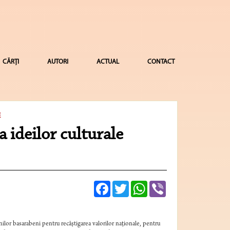
CĂRȚI
AUTORI
ACTUAL
CONTACT
E
ideilor culturale
Facebook
Twitter
WhatsApp
Viber
lor basarabeni pentru recâştigarea valorilor naţionale, pentru