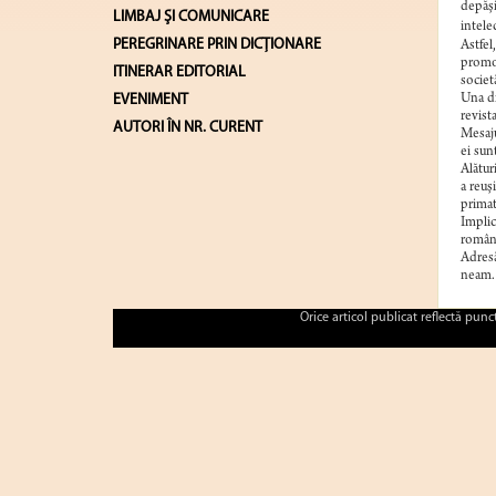
depăşi
LIMBAJ ŞI COMUNICARE
intele
PEREGRINARE PRIN DICȚIONARE
Astfel
promov
ITINERAR EDITORIAL
societ
EVENIMENT
Una di
revist
AUTORI ÎN NR. CURENT
Mesaju
ei sun
Alătur
a reuş
primat
Implic
română
Adresă
neam. 
Orice articol publicat reflectă pun