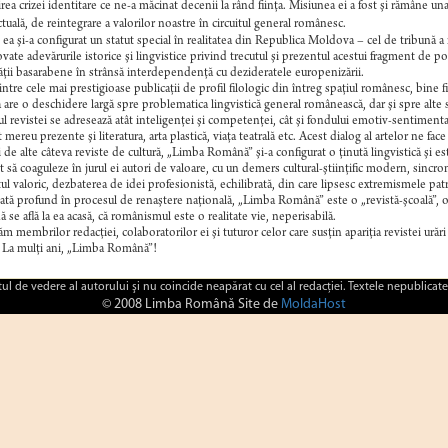
rea crizei identitare ce ne-a măcinat decenii la rând fiinţa. Misiunea ei a fost şi rămâne una 
ctuală, de reintegrare a valorilor noastre în circuitul general românesc.
, ea şi-a configurat un statut special în realitatea din Republica Moldova – cel de tribună 
ate adevărurile istorice şi lingvistice privind trecutul şi prezentul acestui fragment de pop
ăţii basarabene în strânsă interdependenţă cu dezideratele europenizării.
ntre cele mai prestigioase publicaţii de profil filologic din întreg spaţiul românesc, bine fi
a are o deschidere largă spre problematica lingvistică general românească, dar şi spre alte 
l revistei se adresează atât inteligenţei şi competenţei, cât şi fondului emotiv-sentimental al
t mereu prezente şi literatura, arta plastică, viaţa teatrală etc. Acest dialog al artelor ne f
i de alte câteva reviste de cultură, „Limba Română” şi-a configurat o ţinută lingvistică şi es
it să coaguleze în jurul ei autori de valoare, cu un demers cultural-ştiinţific modern, sincr
ul valoric, dezbaterea de idei profesionistă, echilibrată, din care lipsesc extremismele pa
ată profund în procesul de renaştere naţională, „Limba Română” este o „revistă-şcoală”, o 
 se află la ea acasă, că românismul este o realitate vie, neperisabilă.
m membrilor redacţiei, colaboratorilor ei şi tuturor celor care susţin apariţia revistei urări
La mulţi ani, „Limba Română”!
ctul de vedere al autorului şi nu coincide neapărat cu cel al redacţiei. Textele nepublicate
© 2008 Limba Română Site de
MoldaHost