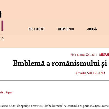
NR. CURENT
DESPRE NOI
ARHIVĂ
MESAJ
Nr. 3-6, anul XXI, 2011
Emblemă a românismului şi a 
Arcadie SUCEVEANU
tru tipar
uăzeci de ani de apariţie a revistei „Limba Română” se confundă cu perioada luptei români