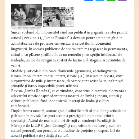
Sincer vorbind, din momentul când am publicat în paginile revistei primul
articol (1993, nr. 1), „Limba Română” a devenit pentru mine un ghid în
activitatea mea de profesor universitar şi cercetător în domeniul
lingvisticii. În această publicaţie de specialitate mă regăsesc în permanenţă,
citind-o cu plăcere şi aflând în ea un remediu şi un sprijin intelectual de
nădejde, un loc de refugiu în spaţiul de hârtie al dialogului şi circuitului de
valori.
Studiile şi articolele din toate domeniile (gramatică, sociolingvistică,
istoria limbii literare, teorie literară, istorie ş.a.), inserate în revistă, sunt
surprinzător de utile şi interesante, deoarece sunt scrise la un înalt nivel
ştiinţific şi într-o impecabilă ţinută stilistică.
Revista „Limba Română”, cu certitudine, constituie o mărturie elocventă a
adevărului istoric despre identitatea noastră de limbă şi neam, autorii şi
cititorii publicaţiei fiind, deopotrivă, însetaţi de limba şi cultura
românească.
După părerea noastră, anume gradul ştiinţific înalt al studiilor şi articolelor
publicate în revistă îi asigură acesteia prestigiul binemeritat printre
specialişti. Având de mai multe ori discuţii cu studenţii Facultăţii de
Filologie de la U.P.S. „Ion Creangă” şi cu profesorii din licee şi şcoli de
cultură generală, am perceput o atitudine de preţuire şi respect faţă de
această publicaţie de ştiinţă şi cultură.