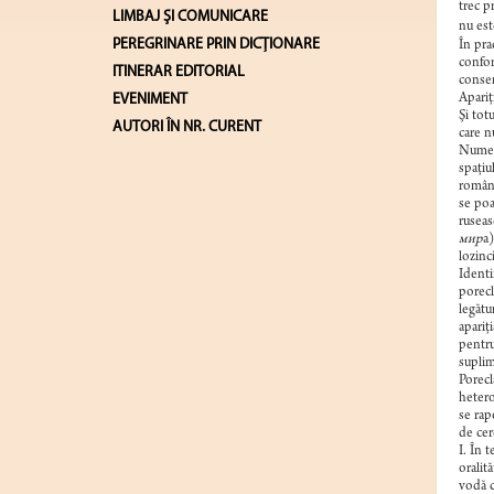
trec p
LIMBAJ ŞI COMUNICARE
nu est
PEREGRINARE PRIN DICȚIONARE
În pra
confor
ITINERAR EDITORIAL
consem
EVENIMENT
Apariţ
Şi tot
AUTORI ÎN NR. CURENT
care n
Numele
spaţiu
române
se poa
ruseas
мир
а
lozinc
Identi
porecl
legătu
apariţ
pentru
suplim
Porecl
hetero
se rap
de cerc
I. În 
oralit
vodă c