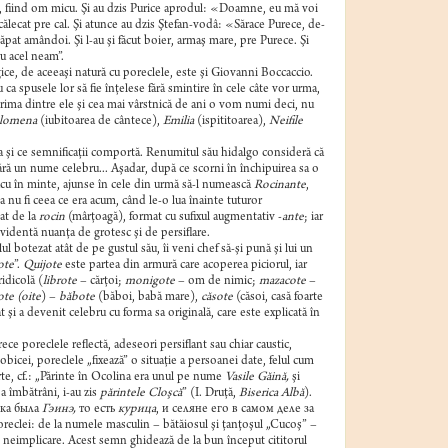
odă, fiind om micu. Şi au dzis Purice aprodul: «Doamne, eu mă voi
ncălecat pre cal. Şi atunce au dzis Ştefan-vodâ: «Sărace Purece, de-
pat amândoi. Şi l-au şi făcut boier, armaş mare, pre Purece. Şi
u acel neam”.
ice, de aceeaşi natură cu poreclele, este şi Giovanni Boccaccio.
 ca spusele lor să fie înţelese fără smintire în cele câte vor urma,
 prima dintre ele şi cea mai vârstnică de ani o vom numi deci, nu
ilomena
(iubitoarea de cântece),
Emilia
(ispititoarea),
Neifile
 şi ce semnificaţii comportă. Renumitul său hidalgo consideră că
 fără un nume celebru... Aşadar, după ce scorni în închipuirea sa o
sfăcu în minte, ajunse în cele din urmă să-l numească
Rocinante
,
 nu fi ceea ce era acum, când le-o lua înainte tuturor
at de la
rocin
(mârţoagă), format cu sufixul augmentativ -
ante
; iar
videntă nuanţa de grotesc şi de persiflare.
 botezat atât de pe gustul său, îi veni chef să-şi pună şi lui un
ote
”.
Quijote
este partea din armură care acoperea piciorul, iar
idicolă (
librote
– cărţoi;
monigote
– om de nimic;
mazacote
–
ote (oite
) –
băbote
(băboi, babă mare),
căsote
(căsoi, casă foarte
at şi a devenit celebru cu forma sa originală, care este explicată în
ce poreclele reflectă, adeseori persiflant sau chiar caustic,
icei, poreclele „fixează” o situaţie a persoanei date, felul cum
parte, cf.: „Părinte în Ocolina era unul pe nume
Vasile Găină,
şi
 a îmbătrâni, i-au zis
părintele Cloşcă
” (I. Druţă,
Biserica Albă
).
ника была
Гэинэ,
то есть
курица
, и селяне его в самом деле за
oreclei: de la numele masculin – bătăiosul şi ţanţoşul „Cucoş” –
, neimplicare. Acest semn ghidează de la bun început cititorul