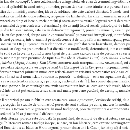
rin faza de „concept”. Cunoscuta formulare a lingvistului elveţian că „semnul lingvistic nu
e total aplicabilă în cazul antroponimelor, pentru că orice nume trimite la o persoană concr
ctica denominării persoanelor, ideea de arbitrareitate este exclusă din start. Numele unui no
mitate cu tradiţiile locale culturale, religioase, de familie etc. Un criteriu universal în ace
nează credinţa că între numele omului şi soarta acestuia există o legătură care îi determin
ia numelui de persoană este determinată şi de anumiţi factori sociali, psihologici, de infl
uşi, din tot acest sistem, este exclus definitiv protagonistul, posesorul numelui, care nu p
u le-au ales personal, dar pe care le „personalizează” pe parcursul întregii vieţi, identificâ
 unei persoane, într-o anumită perioadă concretă de timp şi într-un anumit spaţiu, poate
l nostru, un Oleg Bujoreanu va fi identificat cel mai probabil ca un basarabean, datorită p
ască, iar alegerea prenumelui a fost dictată de o modă locală, determinată, într-o anumită m
te solda cu frecvenţa sporită a unor tipuri de prenume sau cu o serie de prenume cu cert
că sunt înregistrate prenume de tipul
Vladlen
(de la
Vlad
imir
Len
in),
Octeabrina
,
Tracto
),
Marlen
(
Мар
кс,
Лен
ин),
Kim
(
K
оммунистический
и
нтернационал
м
олодежи), ori 
i proletare
Да здра
вствует
пер
вое
ма
я!
)
şi
Cucuţapol
(de la
Куку
руза –
ца
рица
пол
ей) 
ficarea persoanei printr-un nume care reflectă anumite trăsături caracteristice reale sau, cel
elor. În actualul nomenclator onomastic
porecla –
ca definiţie – este un supranume dat, de
ră cu o caracteristică a fizicului, a psihicului, a activităţii sale [1]. Însă conotaţia persif
ia unei porecle. În comunităţile mai mult sau mai puţin închise, cum sunt cele rurale, ident
 că într-un sat pot exista zece sau chiar mai multe persoane purtând, de exemplu, numele I
entar.
a îl reprezintă pe om în felul în care acesta este
văzut / perceput / evaluat
de ceilalţi, de 
percepţiei. În studiile de onomastică poreclele sunt studiate pe zone, mai ales în mediul ru
ortează la factorii care le generează. În mod tradiţional, porecla reprezintă o componentă 
etători, la fel ca şi materialul dialectologic.
textele literare, porecla este abordată, în primul rând, de scriitori, de diverşi autori, car
ăţii. În literatura română tradiţia începe, se pare, cu Ion Neculce, care expune convingător
el Bun, când s-au bătut cu Hroit ungurul, precum dzicu unii la Caşen, iar letopisăţul scrie că