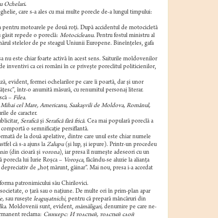
u Ochelari
.
helie, care s-a ales cu mai multe porecle de-a lungul timpului:
sa pentru motoarele pe două roţi. După accidentul de motocicletă
au găsit repede o poreclă:
Motocicleanu.
Pentru fostul ministru al
mărul stelelor de pe steagul Uniunii Europene. Bineînţeles, gafa
a nu este chiar foarte activă în acest sens. Saiturile moldovenilor
de inventivi ca cei români în ce priveşte poreclitul politicienilor,
ă, evident, formei ochelarilor pe care îi poartă, dar şi unor
răţesc”, într-o anumită măsură, cu renumitul personaj literar.
ască –
Filea.
Mihai cel Mare, Americanu, Saakaşvili de Moldova, Românul,
rile de caracter.
blicitar,
Serafică
şi
Serafică fără frică
. Cea mai populară poreclă a
e comportă o semnificaţie persiflantă.
formată de la două apelative, dintre care unul este chiar numele
stfel că s-a ajuns la
Zalupu
(şi lup, şi iepure). Printr-un procedeu
nin
(din cioară şi
vorona
), iar presa îl numeşte adeseori cu un
ă porecla lui Iurie Roşca –
Voroşca
, făcându-se aluzie la alianţa
depreciativ de „hoţ mărunt, găinar”. Mai nou, presa i-a acordat
forma patronimicului său Chirilovici.
o societate, o ţară sau o naţiune. De multe ori în prim-plan apar
le,
sau ruseşte
leaguşatnichi
, pentru că prepară mâncăruri din
lka
. Moldovenii sunt, evident,
mămăligari,
denumire pe care ne-
 permanent reclama:
Сникерс: И толстый, толстый слой