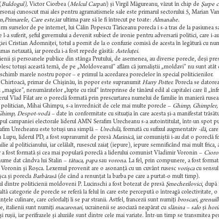
(
Buldogul),
Victor Ciorbea (
Melcul Carpati
) şi Virgil Măgureanu, văzut în chip de
Şarpe c
sonaj cunoscut mai ales pentru agramatismele sale este primarul sectorului 5, Marian Vang
n,
Primarele, Care este,
iar ultima pare să le fi întrecut pe toate:
Almanahe.
m surselor de pe internet, lui Călin Popescu Tăriceanu porecla i s-a tras de la pasiunea 
e l-a suferit, şeful guvernului a devenit subiect de ironie pentru adversarii politici, care i-
iei Cristian Adomniţei, totul a pornit de la o confuzie comisă de acesta în legătură cu nu
ămas netaxată, iar porecla i-a fost repede găsită:
Asteluţei.
cienii şi persoanele publice din stânga Prutului, de asemenea, au diverse porecle, deşi pres
lesc totuşi această temă, de pe „Moldoveanul” aflăm că
jurnaliştii „moldavi” nu sunt atât 
 schimb marele nostru popor – e primul la acordarea poreclelor în special politicienilor.
Chirtoacă, primar de Chişinău, în popor este supranumit
Harry Potter.
Porecla se datoreaz
i „magice”, nenumăratelor „lupte cu răul” întreprinse de tânărul edil al capitalei care îl „înf
rul Vlad Filat are o poreclă formată prin prescurtarea numelui de familie în manieră ruse
 politician, Mihai Ghimpu, s-a învrednicit de cele mai multe porecle –
Ghimp, Ghimpler, 
himp, Despot-vodă –
date în conformitate cu situaţia în care acesta şi-a manifestat trăsătu
pul campaniei electorale liderul AMN Serafim Urecheanu s-a autointitulat, într-un spot pu
rafim Urecheanu este totuşi una simplă –
Urechilă,
formată cu sufixul augmentativ
-ilă
, car
 Lupu, liderul PD, a fost supranumit de presă
Marinică
, iar comuniştii i-au dat o poreclă 
lie al politicianului, iar celălalt, rusescul zaiaţ (iepure), iepure semnificând mai mult frica, a
r a fost formată şi cea mai populară poreclă a liderului comunist Vladimir Voronin –
Cioro
ume dat cândva lui Stalin –
tătuca,
papa
sau
vorona
. La fel, prin compunere, a fost format
 Voronin şi Roşca. Lexemul provenit are o asonanţă cu un cuvânt rusesc
vorişca
cu sensul 
şca şi porecla
Barbărasă
(de când a renunţat la barba pe care a purtat-o mult timp).
ul dintre politicienii moldoveni P. Lucinschi a fost botezat de presă
Şmecherilovici
, după 
 altă categorie de porecle se referă la felul în care este percepută o întreagă colectivitate, 
nţele culinare, care celorlalţi li se par stranii. Astfel, francezii sunt numiţi
broscari, grenuil
e, italienii sunt numiţi
macaronari,
ucrainenii se asociază neapărat cu
slănina – salo
şi
hori
şi ruşii, iar perifrazele şi aluziile sunt dintre cele mai variate. Într-un timp se transmitea