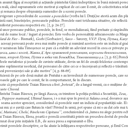
n anumit făgaş al receptării şi acţiunile părintelui Găină îndreptăţesc în bună măsură porecl
a reală, când supranumele este motivat şi explicat de cei care îl emit, de colectivitatea relativ
 şi remarca despre obişnuinţa oamenilor de a scorni porecle.
revigorare a procedeului de
scornire a poreclelor
(vorba lui I. Druţă)se atestă acum din plin 
ţintă sunt, bineînţeles, persoanele publice. Poreclele sunt totdeauna situative, ele reflectă a
nifestat persoana respectivă etc. [2, p. 24-27].
ul unor persoane publice, poreclele, în fond, se mondializează, fiind preluate şi răspândite
erul de nume local / îngust al poreclei. Este vorba de personalităţi arhicunoscute ca Mar
arul de Fier
– Bismark),
Gorbi
(Gorbaciov),
Sarco
– Sarcozy,
V.V.P
.
Путя
,
Путька
,
Капу
 aceeaşi persoană poate avea mai multe porecle şi numărul acestora este un indiciu al gradulu
r ucrainean Iulia Timoşenco se pare că a stabilit un adevărat record în ceea ce priveşte po
есса, дама с косой, Жанна Д’ Арк оранжевой революции, королева бензоколонки,
ики, второй Путин, Путин в юбке
sau
БомжЮля, Тимошенница ş.a.
[3, p. 63].Porecl
eele metaforice şi jocurile de cuvinte utilizate, devin un fel de creaţii folclorice contem
me suplimentar neoficial, dat persoanei de către cei ce o înconjoară şi reflectă o trăsătură c
icul provenienţei sale şi alte motive” [4, p. 68-69].
iticienii de pe cele două maluri ale Prutului s-au învrednicit de numeroase porecle, care scot la
asele gafe pe care le comit, fie în comportament, fie în discurs.
scrie că preşedintele Traian Băsescu a fost „botezat”, de-a lungul vremii, cu o mulţime de p
ante Chiorul
.
intelui Traian Băsescu, pe lângă
Basecu
, cu trimitere la poliţia politică a Securităţii,
Zeus
,
,
Poppeye marinarul
,
Ultimul Sauron
, i s-a mai spus în presă şi
Sulaina cenal
, deoarece aşa
 seama acestor aprecieri, considerând că poreclele sunt un indiciu al popularităţii sale. El
ai mic şi o şuviţă care flutura în vânt! Privind în urmă, pot spune că mi s-au dat cele mai t
’, Marinaru’, Chelu’, Băselu
sau
Căpitanu’
”, concluzionând că „lumea nu alege pentru och
lui Traian Băsescu, Elena, poartă o poreclă constituită printr-un procedeu destul de produ
nat doar prin iniţialele E.B., de aceea presa a supranumit-o Eba.
primit poreclele descriptive, ce fac aluzie la înfăţişarea respectivelor persoane, şi Emil Co