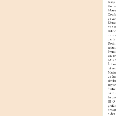
Blaga 
Un per
Marea
Confor
pe car
Educaţ
nu a r
Politi
nu oco
dar în
Dorin 
acţiun
Premie
Un alt
Moş G
În tim
lui Se
Marian
de fami
simila
supran
dintre
lui Ro
Iar un
III. O
preferi
broaşt
o dau 