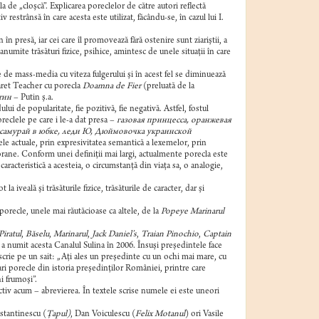
a de „cloşcă”. Explicarea poreclelor de către autori reflectă
 restrânsă în care acesta este utilizat, făcându-se, în cazul lui I.
în presă, iar cei care îl promovează fără ostenire sunt ziariştii, a
numite trăsături fizice, psihice, amintesc de unele situaţii în care
 de mass-media cu viteza fulgerului şi în acest fel se diminuează
garet Teacher cu porecla
Doamna de Fier
(preluată de la
тин
– Putin ş.a.
i de popularitate, fie pozitivă, fie negativă. Astfel, fostul
reclele pe care i le-a dat presa –
газовая принцесса, оранжевая
 самурай в юбке, леди Ю, Дюймовочка украинской
ele actuale, prin expresivitatea semantică a lexemelor, prin
porane. Conform unei definiţii mai largi, actualmente porecla este
aracteristică a acesteia, o circumstanţă din viaţa sa, o analogie,
 iveală şi trăsăturile fizice, trăsăturile de caracter, dar şi
orecle, unele mai răutăcioase ca altele, de la
Popeye Marinarul
Piratul
,
Băselu
,
Marinarul
,
Jack Daniel’s
,
Traian Pinochio
,
Captain
 a numit acesta Canalul Sulina în 2006. Însuşi preşedintele face
 scrie pe un sait: „Aţi ales un preşedinte cu un ochi mai mare, cu
ari porecle din istoria preşedinţilor României, printre care
i frumoşi”.
ctiv acum – abrevierea. În textele scrise numele ei este uneori
nstantinescu (
Ţapul)
, Dan Voiculescu (
Felix Motanul
) ori Vasile