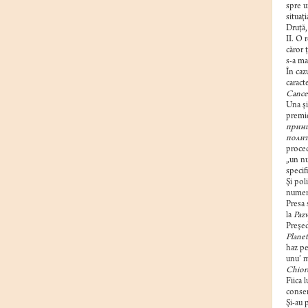
spre u
situaţi
Druţă,
II. O 
căror 
s-a ma
În caz
caract
Cancel
Una şi
premie
принц
полит
proced
„un nu
specif
Şi pol
numero
Presa 
la
Pazv
Preşed
Planet
haz pe
unu’ m
Chioru
Fiica 
consem
Şi-au 