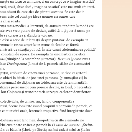
 uneşte un lucru cu un nume, ci un concept cu o imagine acustică”
etă, reală, chiar dacă „imaginea acustică” este mai mult arbitrară.
u-născut fie este ales de părinţii acestuia, fie este dat în
st sens este cel bazat pe ideea
nomen est omen
, care
ă chiar soarta.
uenţa mass-mediei, a literaturii, de anumite tendinţe la modă etc.
oate avea vreo putere de decizie, astfel că toţi poartă nume pe
ndu-se cu acestea şi dându-le valoare.
 oferi o serie de informaţii despre purtător: de exemplu, în
renumelui rusesc ataşat la un nume de familie cu formă
ăsură, de situaţia politică. În alte cazuri „determinarea politică”
e conotaţii de epocă. De exemplu, în onomastica sovietică
rina
(trimiţând la octombrie şi tractor),
Revmira
(
рев
олюция
chiar
Dazdraperma
(format de la primele silabe ale cunoscutei
ş.a.
 puţin, atribuite de cineva unei persoane, se face cu ajutorul
 obicei în bătaie de joc, unei persoane (şi urmaşilor ei) în
lantă consemnată de dicţionar nu totdeauna este determinantă în
ificarea persoanelor prin porecle devine, în fond, o necesitate,
on Cojocaru şi atunci porecla serveşte ca factor identificator
o colectivitate, de un socium, fiind o componentă a
ral, fiecare localitate având propriul repertoriu de porecle, ce
a comunicării orale, lexemele respective fiind înregistrate doar
e exploatează acest fenomen, deopotrivă cu alte elemente ale
 felul cum poate apărea o poreclă în
O samă de cuvinte
: „Ştefan-
 s-au bătut la Şcheie pe Şiretiu, au fost cadzut calul cu Ştefan-