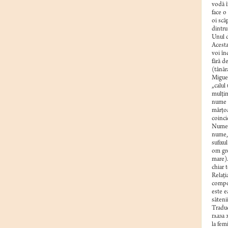
vodă î
face o
oi scă
dintru
Unul d
Acesta
voi în
fără d
(tânăr
Miguel
„calul
mulţim
nume –
mârţoa
coinci
Numele
nume, 
sufixu
om gre
mare).
chiar 
Relaţi
compor
este e
săteni
Traduc
глаза
la fem