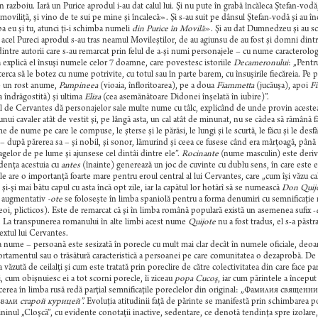
n razboiu. Iară un Purice aprodul i-au dat calul lui. Şi nu pute în grabă încăleca Ştefan-v
 moviliţă, şi vino de te sui pe mine şi încalecă». Şi s-au suit pe dânsul Ştefan-vodă şi au î
pa eu şi tu, atunci ţi-i schimba numeli
din Purice în Movilă
». Şi au dat Dumnedzeu şi au scă
 acel Pureci aprodul s-au tras neamul Movileştilor, de au agiunsu de au fost şi domni dintr
intre autorii care s-au remarcat prin felul de a-şi numi personajele – cu nume caracterolog
 explică el însuşi numele celor 7 doamne, care povestesc istoriile
Decameronului
: „Pentru
cerca să le botez cu nume potrivite, cu totul sau în parte barem, cu însuşirile fiecăreia. Pe
e un rost anume,
Pampineea
(vioaia, înfloritoarea), pe a doua
Fiammetta
(jucăuşa), apoi
F
a îndrăgostită) şi ultima
Eliza
(cea asemănătoare Didonei înşelată în iubire)”.
 de Cervantes dă personajelor sale multe nume cu tâlc, explicând de unde provin acestea
 unui cavaler atât de vestit şi, pe lângă asta, un cal atât de minunat, nu se cădea să rămână
e de nume pe care le compuse, le şterse şi le părăsi, le lungi şi le scurtă, le făcu şi le de
 după părerea sa – şi nobil, şi sonor, lămurind şi ceea ce fusese când era mârţoagă, până a
gelor de pe lume şi ajunsese cel dintâi dintre ele”.
Rocinante
(nume masculin) este deriv
denţa acestuia cu
antes
(înainte) generează un joc de cuvinte cu dublu sens, în care este e
 are o importanţă foarte mare pentru eroul central al lui Cervantes, care „cum îşi văzu calul
şi-şi mai bătu capul cu asta încă opt zile, iar la capătul lor hotărî să se numească
Don Quij
l augmentativ
-ote
se foloseşte în limba spaniolă pentru a forma denumiri cu semnificaţie r
oi, plicticos). Este de remarcat că şi în limba română populară există un asemenea sufix -
 La transpunerea romanului în alte limbi acest nume
Quijote
nu a fost tradus, el s-a păstr
textul lui Cervantes.
a nume – persoană este sesizată în porecle cu mult mai clar decât în numele oficiale, deoare
tamentul sau o trăsătură caracteristică a persoanei pe care comunitatea o dezaprobă. De ob
a văzută de ceilalţi şi cum este tratată prin poreclire de către colectivitatea din care face 
i, cum obişnuiesc ei a tot scorni porecle, îi ziceau
popa Cucoş
, iar cum părintele a început
erea în limba rusă redă parţial semnificaţile poreclelor din original: „Фамилия священ
 звали
старой курицей”.
Evoluţia atitudinii faţă de părinte se manifestă prin schimbarea p
ininul „Cloşcă”, cu evidente conotaţii inactive, sedentare, ce denotă tendinţa spre izolare