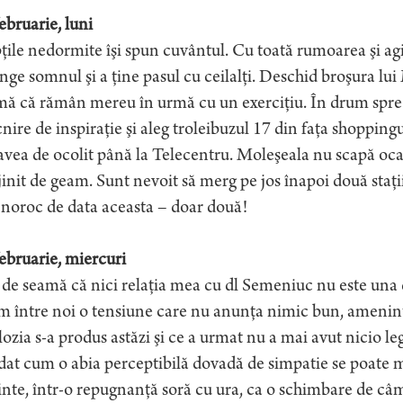
ebruarie, luni
ile nedormite îşi spun cuvântul. Cu toată rumoarea şi agit
nge somnul şi a ţine pasul cu ceilalţi. Deschid broşura lui
ă că rămân mereu în urmă cu un exerciţiu. În drum spre 
nire de inspiraţie şi aleg troleibuzul 17 din faţa shoppin
avea de ocolit până la Telecentru. Moleşeala nu scapă oc
jinit de geam. Sunt nevoit să merg pe jos înapoi două staţi
noroc de data aceasta – doar două!
ebruarie, miercuri
de seamă că nici relaţia mea cu dl Semeniuc nu este una 
 între noi o tensiune care nu anunţa nimic bun, ameninţân
ozia s-a produs astăzi şi ce a urmat nu a mai avut nicio leg
at cum o abia perceptibilă dovadă de simpatie se poate 
nte, într-o repugnanţă soră cu ura, ca o schimbare de câ