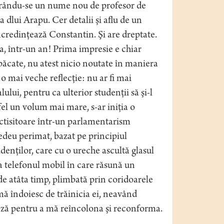
urându-se un nume nou de profesor de
 dlui Arapu. Cer detalii şi aflu de un
credinţează Constantin. Şi are dreptate.
eja, într-un an! Prima impresie e chiar
n păcate, nu atest nicio noutate în maniera
o mai veche reflecţie: nu ar fi mai
ului, pentru ca ulterior studenţii să şi-l
tfel un volum mai mare, s-ar iniţia o
ictisitoare într-un parlamentarism
edeu perimat, bazat pe principiul
denţilor, care cu o ureche ascultă glasul
a telefonul mobil în care răsună un
, de atâta timp, plimbată prin coridoarele
 mă îndoiesc de trăinicia ei, neavând
rază pentru a mă reîncolona şi reconforma.