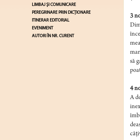
LIMBAJ ŞI COMUNICARE
PEREGRINARE PRIN DICȚIONARE
3 n
ITINERAR EDITORIAL
Dimi
EVENIMENT
înce
AUTORI ÎN NR. CURENT
mea.
marţ
să g
poat
4 n
A do
inex
îmbu
deas
câţi