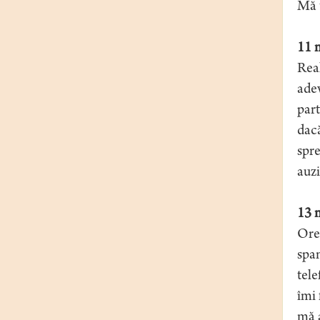
Mă 
11 
Real
adev
part
dacă
spre
auzi
13 n
Orel
span
tele
îmi 
mă 