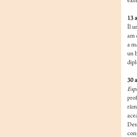
exma
13 a
Îl u
am d
a ma
un b
dipl
30 a
Esp
prof
răma
acea
Desi
cons