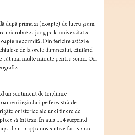
adă după prima zi (noapte) de lucru şi am
care microbuze ajung pe la universitatea
oapte nedormită. Din fericire astăzi e
 chiulesc de la orele dumnealui, căutând
nde cât mai multe minute pentru somn. Ori
eografie.
nd un sentiment de împlinire
 oameni ieşindu-i pe fereastră de
igătelor isterice ale unei tinere de
ace să întârzii. În aula 114 surprind
e după două nopţi consecutive fără somn.