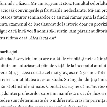
formulă a fizicii. Mi-am sugrumat stoic tumultul celorlal
ăcioasă convingerile şi frustrările nedeclarate. Mi-am pro
otarea tuturor seminarelor ce au mai rămas până la finele
unta examenul de bacalaureat de la istorie doar cu proviz
gur dacă încă voi fi admis să-l susţin. Am părăsit auditor
tru ultima oară.
Alea iacta est!
artie, joi
tiu dacă serviciul meu are o atât de vizibilă şi nefastă înr
 dintr-un entuziasmat plin de viaţă de la începutul anulu
ersităţii, şi, ceea ce este cel mai grav, aşa mă şi simt. Tot 
rivire la inutilitatea acestor studii. Strâng din dinţi şi îmi c
r săptămânile rămase. Constat cu ruşine că nu încetez s
găduinţei profesorilor care îmi manifestă o cât de iluzorie
edee sunt determinate de o indiferenţă crasă în privinţa no