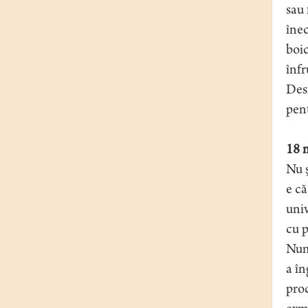
sau 
înec
boic
înfr
Desi
pen
18 m
Nu ş
e că
univ
cu p
Numă
a în
proc