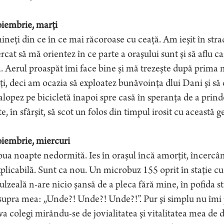
oiembrie, marţi
neţi din ce în ce mai răcoroase cu ceaţă. Am ieşit în str
rcat să mă orientez în ce parte a oraşului sunt şi să aflu 
 Aerul proaspăt îmi face bine şi mă trezeşte după prima n
i, deci am ocazia să exploatez bunăvoinţa dlui Dani şi să
alopez pe bicicletă înapoi spre casă în speranţa de a pri
e, în sfârşit, să scot un folos din timpul irosit cu această g
oiembrie, miercuri
ua noapte nedormită. Ies în oraşul încă amorţit, încercâ
plicabilă. Sunt ca nou. Un microbuz 155 oprit în staţie cu
lzeală n-are nicio şansă de a pleca fără mine, în pofida str
upra mea: „Unde?! Unde?! Unde?!”. Pur şi simplu nu îmi pl
va colegi mirându-se de jovialitatea şi vitalitatea mea d