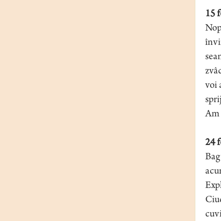
15 f
Nopţ
învi
seam
zvâc
voi 
spri
Am 
24 f
Bag 
acum
Expl
Ciud
cuvi