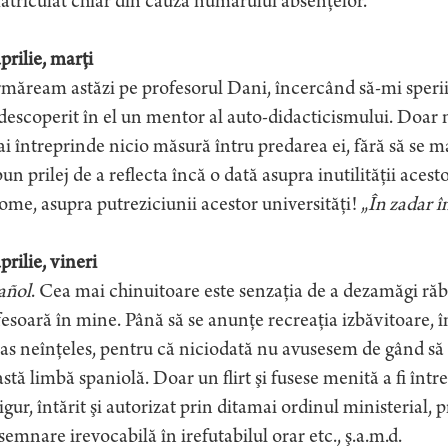
triculat chiar din cauza numărului absenţelor.
prilie, marţi
rmăream astăzi pe profesorul Dani, încercând să-mi sperii
escoperit în el un mentor al auto-didacticismului. Doar nu
i întreprinde nicio măsură întru predarea ei, fără să se m
un prilej de a reflecta încă o dată asupra inutilităţii acest
ome, asupra putreziciunii acestor universităţi! „
În zadar în 
prilie, vineri
añol
. Cea mai chinuitoare este senzaţia de a dezamăgi răb
esoară în mine. Până să se anunţe recreaţia izbăvitoare, 
s neînţeles, pentru că niciodată nu avusesem de gând să tr
stă limbă spaniolă. Doar un flirt şi fusese menită a fi în
gur, întărit şi autorizat prin ditamai ordinul ministerial, p
emnare irevocabilă în irefutabilul orar etc., ş.a.m.d.