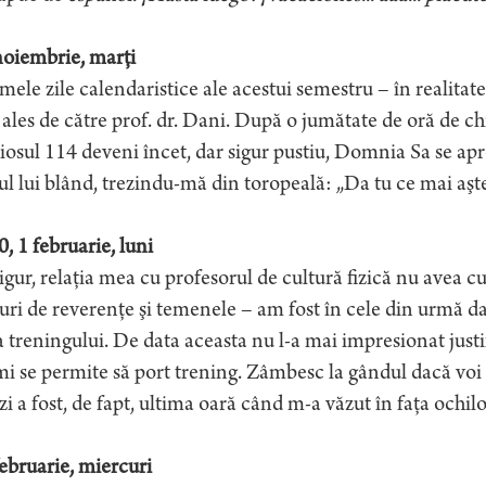
noiembrie, marţi
mele zile calendaristice ale acestui semestru – în realitat
ales de către prof. dr. Dani. După o jumătate de oră de ch
iosul 114 deveni încet, dar sigur pustiu, Domnia Sa se ap
ul lui blând, trezindu-mă din toropeală: „Da tu ce mai aşte
, 1 februarie, luni
gur, relaţia mea cu profesorul de cultură fizică nu avea c
uri de reverenţe şi temenele – am fost în cele din urmă da
a treningului. De data aceasta nu l-a mai impresionat justi
i se permite să port trening. Zâmbesc la gândul dacă voi 
zi a fost, de fapt, ultima oară când m-a văzut în faţa ochilo
ebruarie, miercuri