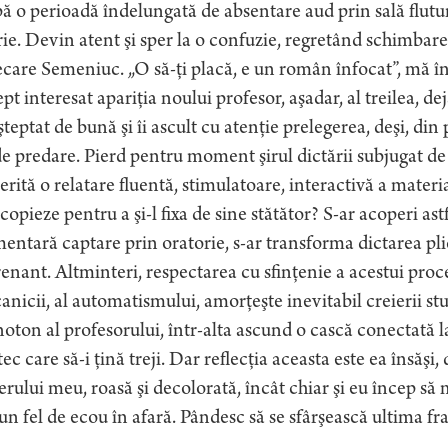
ă o perioadă îndelungată de absentare aud prin sală flut
rie. Devin atent şi sper la o confuzie, regretând schimbarea
care Semeniuc. „O să-ţi placă, e un român înfocat”, mă în
pt interesat apariţia noului profesor, aşadar, al treilea, d
teptat de bună şi îi ascult cu atenţie prelegerea, deşi, di
de predare. Pierd pentru moment şirul dictării subjugat de 
rită o relatare fluentă, stimulatoare, interactivă a material
copieze pentru a şi-l fixa de sine stătător? S-ar acoperi as
entară captare prin oratorie, s-ar transforma dictarea pl
enant. Altminteri, respectarea cu sfinţenie a acestui proc
nicii, al automatismului, amorţeşte inevitabil creierii stu
ton al profesorului, într-alta ascund o cască conectată l
ec care să-i ţină treji. Dar reflecţia aceasta este ea însăşi
erului meu, roasă şi decolorată, încât chiar şi eu încep să
un fel de ecou în afară. Pândesc să se sfârşească ultima f