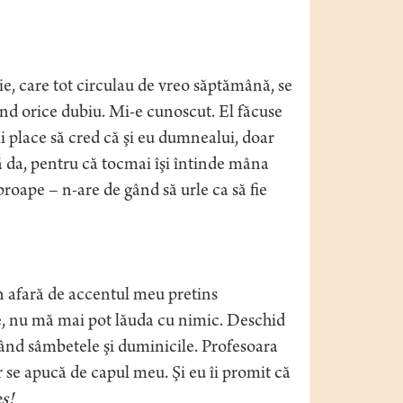
e, care tot circulau de vreo săptămână, se
rând orice dubiu. Mi-e cunoscut. El făcuse
i place să cred că şi eu dumnealui, doar
ă da, pentru că tocmai îşi întinde mâna
oape – n-are de gând să urle ca să fie
În afară de accentul meu pretins
ie, nu mă mai pot lăuda cu nimic. Deschid
ţând sâmbetele şi duminicile. Profesoara
r se apucă de capul meu. Şi eu îi promit că
s!