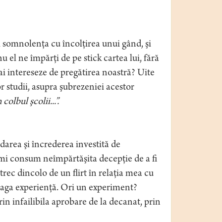
 somnolenţa cu încolţirea unui gând, şi
 el ne împărţi de pe stick cartea lui, fără
ai intereseze de pregătirea noastră? Uite
or studii, asupra şubrezeniei acestor
colbul şcolii...”.
darea şi încrederea investită de
îmi consum neîmpărtăşita decepţie de a fi
ec dincolo de un flirt în relaţia mea cu
treaga experienţă. Ori un experiment?
rin infailibila aprobare de la decanat, prin