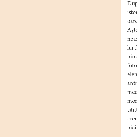
Dup
isto
oare
Aşte
neaş
lui 
nime
foto
elem
antr
meca
mono
cânt
crei
nici