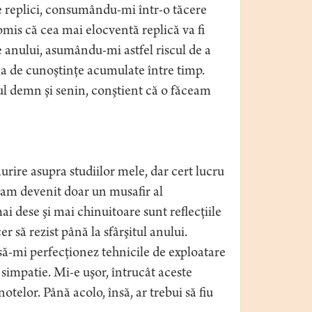
te replici, consumându-mi într-o tăcere
mis că cea mai elocventă replică va fi
 anului, asumându-mi astfel riscul de a
ia de cunoştinţe acumulate între timp.
iul demn şi senin, conştient că o făceam
âurire asupra studiilor mele, dar cert lucru
i am devenit doar un musafir al
mai dese şi mai chinuitoare sunt reflecţiile
er să rezist până la sfârşitul anului.
ă-mi perfecţionez tehnicile de exploatare
 simpatie. Mi-e uşor, întrucât aceste
telor. Până acolo, însă, ar trebui să fiu