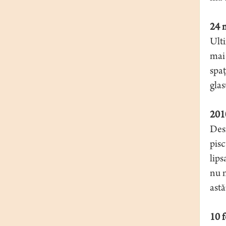
24 
Ulti
mai 
spaţ
glas
2010
Desi
pisc
lips
nu m
astă
10 f