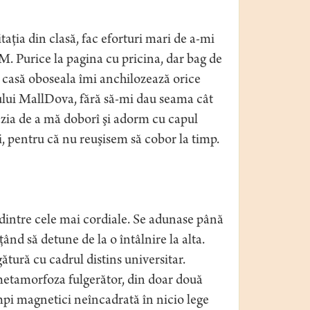
aţia din clasă, fac eforturi mari de a-mi
 M. Purice la pagina cu pricina, dar bag de
casă oboseala îmi anchilozează orice
gului MallDova, fără să-mi dau seama cât
azia de a mă doborî şi adorm cu capul
i, pentru că nu reuşisem să cobor la timp.
dintre cele mai cordiale. Se adunase până
d să detune de la o întâlnire la alta.
ătură cu cadrul distins universitar.
metamorfoza fulgerător, din doar două
mpi magnetici neîncadrată în nicio lege