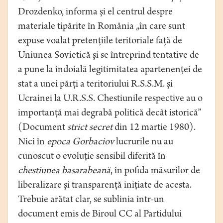
Drozdenko, informa şi el centrul despre
materiale tipărite în România „în care sunt
expuse voalat pretenţiile teritoriale faţă de
Uniunea Sovietică şi se întreprind tentative de
a pune la îndoială legitimitatea apartenenţei de
stat a unei părţi a teritoriului R.S.S.M. şi
Ucrainei la U.R.S.S. Chestiunile respective au o
importanţă mai degrabă politică decât istorică”
(Document
strict secret
din 12 martie 1980).
Nici în
epoca Gorbaciov
lucrurile nu au
cunoscut o evoluţie sensibil diferită în
chestiunea basarabeană
, în pofida măsurilor de
liberalizare şi transparenţă iniţiate de acesta.
Trebuie arătat clar, se sublinia într-un
document emis de Biroul CC al Partidului