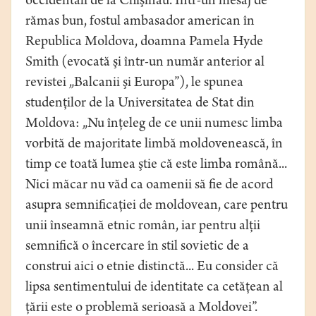
occidentali de la Chişinău. Într-un mesaj de
rămas bun, fostul ambasador american în
Republica Moldova, doamna Pamela Hyde
Smith (evocată şi într-un număr anterior al
revistei „Balcanii şi Europa”), le spunea
studenţilor de la Universitatea de Stat din
Moldova: „Nu înţeleg de ce unii numesc limba
vorbită de majoritate limbă moldovenească, în
timp ce toată lumea ştie că este limba română...
Nici măcar nu văd ca oamenii să fie de acord
asupra semnificaţiei de moldovean, care pentru
unii înseamnă etnic român, iar pentru alţii
semnifică o încercare în stil sovietic de a
construi aici o etnie distinctă... Eu consider că
lipsa sentimentului de identitate ca cetăţean al
ţării este o problemă serioasă a Moldovei”.