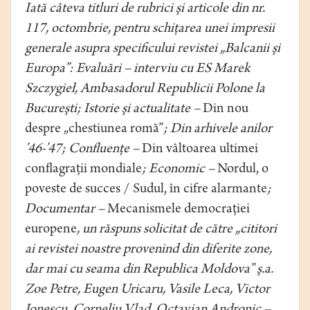
Iată câteva titluri de rubrici şi articole din nr.
117, octombrie, pentru schiţarea unei impresii
generale asupra specificului revistei „Balcanii şi
Europa”: Evaluări – interviu cu ES Marek
Szczygieł, Ambasadorul Republicii Polone la
Bucureşti; Istorie şi actualitate –
Din nou
despre „chestiunea romă”
; Din arhivele anilor
’46-’47; Confluenţe –
Din vâltoarea ultimei
conflagraţii mondiale
; Economic –
Nordul, o
poveste de succes / Sudul, în cifre alarmante
;
Documentar –
Mecanismele democraţiei
europene
, un răspuns solicitat de către „cititori
ai revistei noastre provenind din diferite zone,
dar mai cu seama din Republica Moldova” ş.a.
Zoe Petre, Eugen Uricaru, Vasile Leca, Victor