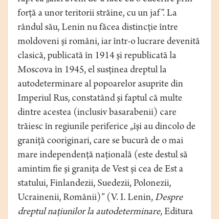
forţă a unor teritorii străine, cu un jaf”. La
rândul său, Lenin nu făcea distincţie între
moldoveni şi români, iar într-o lucrare devenită
clasică, publicată în 1914 şi republicată la
Moscova în 1945, el susţinea dreptul la
autodeterminare al popoarelor asuprite din
Imperiul Rus, constatând şi faptul că multe
dintre acestea (inclusiv basarabenii) care
trăiesc în regiunile periferice „îşi au dincolo de
graniţă cooriginari, care se bucură de o mai
mare independenţă naţională (este destul să
amintim fie şi graniţa de Vest şi cea de Est a
statului, Finlandezii, Suedezii, Polonezii,
Ucrainenii, Românii)” (V. I. Lenin,
Despre
dreptul naţiunilor la autodeterminare
, Editura