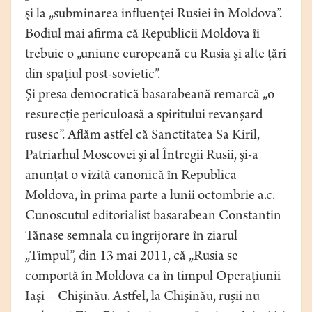
şi la „subminarea influenţei Rusiei în Moldova”.
Bodiul mai afirma că Republicii Moldova îi
trebuie o „uniune europeană cu Rusia şi alte ţări
din spaţiul post-sovietic”.
Şi presa democratică basarabeană remarcă „o
resurecţie periculoasă a spiritului revanşard
rusesc”. Aflăm astfel că Sanctitatea Sa Kiril,
Patriarhul Moscovei şi al Întregii Rusii, şi-a
anunţat o vizită canonică în Republica
Moldova, în prima parte a lunii octombrie a.c.
Cunoscutul editorialist basarabean Constantin
Tănase semnala cu îngrijorare în ziarul
„Timpul”, din 13 mai 2011, că „Rusia se
comportă în Moldova ca în timpul Operaţiunii
Iaşi – Chişinău. Astfel, la Chişinău, ruşii nu