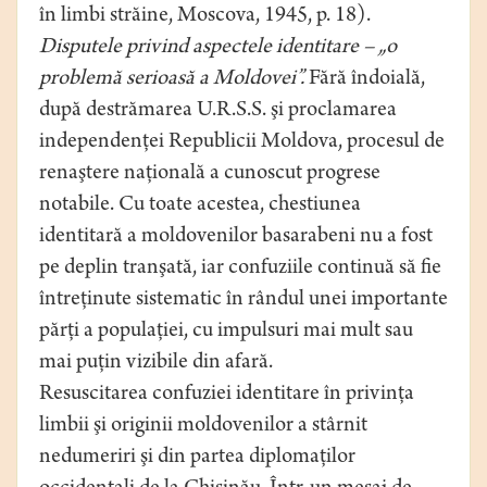
în limbi străine, Moscova, 1945, p. 18).
Disputele privind aspectele identitare – „o
problemă serioasă a Moldovei”.
Fără îndoială,
după destrămarea U.R.S.S. şi proclamarea
independenţei Republicii Moldova, procesul de
renaştere naţională a cunoscut progrese
notabile. Cu toate acestea, chestiunea
identitară a moldovenilor basarabeni nu a fost
pe deplin tranşată, iar confuziile continuă să fie
întreţinute sistematic în rândul unei importante
părţi a populaţiei, cu impulsuri mai mult sau
mai puţin vizibile din afară.
Resuscitarea confuziei identitare în privinţa
limbii şi originii moldovenilor a stârnit
nedumeriri şi din partea diplomaţilor