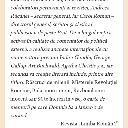
Ionescu, Corneliu Vlad, Octavian Andronic –
colaboratori permanenţi ai revistei, Andreea
Răcănel – secretar general, iar Carol Roman –
directorul general, scriitor şi clasic al
publicisticii de peste Prut. De-a lungul vieţii a
activat în calitate de comentator de politică
externă, a realizat anchete internaţionale cu
nume notorii precum Indira Gandhi, George
Gallup, Art Buchwald, Agatha Christie ş.a., iar
fecunda sa creaţie literară include, printre alte
titluri:
Răscruci de milenii, Misterele Revoluţiei
Române, Bulă, mon amour, Războiul unui
inocent
sau
Să te încrezi în vise
, o carte de
memorii pe care Domnia Sa a lansat-o de
curând.
Revista „Limba Română”