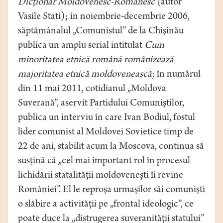
Dicţionar Moldovenesc-Românesc
(autor
Vasile Stati); în noiembrie-decembrie 2006,
săptămânalul „Comunistul” de la Chişinău
publica un amplu serial intitulat
Cum
minoritatea etnică română românizează
majoritatea etnică moldovenească
; în numărul
din 11 mai 2011, cotidianul „Moldova
Suverană”, aservit Partidului Comuniştilor,
publica un interviu în care Ivan Bodiul, fostul
lider comunist al Moldovei Sovietice timp de
22 de ani, stabilit acum la Moscova, continua să
susţină că „cel mai important rol în procesul
lichidării statalităţii moldoveneşti îi revine
României”. El le reproşa urmaşilor săi comunişti
o slăbire a activităţii pe „frontal ideologic”, ce
poate duce la „distrugerea suveranităţii statului”