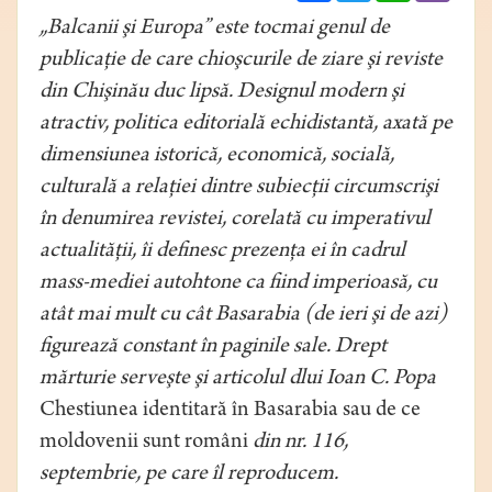
„Balcanii şi Europa” este tocmai genul de
publicaţie de care chioşcurile de ziare şi reviste
din Chişinău duc lipsă. Designul modern şi
atractiv, politica editorială echidistantă, axată pe
dimensiunea istorică, economică, socială,
culturală a relaţiei dintre subiecţii circumscrişi
în denumirea revistei, corelată cu imperativul
actualităţii, îi definesc prezenţa ei în cadrul
mass-mediei autohtone ca fiind imperioasă, cu
atât mai mult cu cât Basarabia (de ieri şi de azi)
figurează constant în paginile sale. Drept
mărturie serveşte şi articolul dlui Ioan C. Popa
Chestiunea identitară în Basarabia sau de ce
moldovenii sunt români
din nr. 116,
septembrie, pe care îl reproducem.