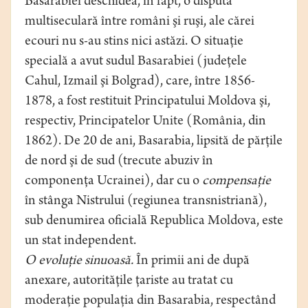
Basarabiei deschidea, în fapt, o dispută
multiseculară între români şi ruşi, ale cărei
ecouri nu s-au stins nici astăzi. O situaţie
specială a avut sudul Basarabiei (judeţele
Cahul, Izmail şi Bolgrad), care, între 1856-
1878, a fost restituit Principatului Moldova şi,
respectiv, Principatelor Unite (România, din
1862). De 20 de ani, Basarabia, lipsită de părţile
de nord şi de sud (trecute abuziv în
componenţa Ucrainei), dar cu o
compensaţie
în stânga Nistrului (regiunea transnistriană),
sub denumirea oficială Republica Moldova, este
un stat independent.
O evoluţie sinuoasă.
În primii ani de după
anexare, autorităţile ţariste au tratat cu
moderaţie populaţia din Basarabia, respectând