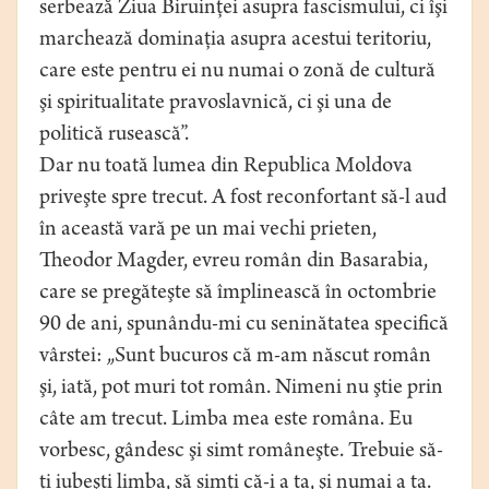
serbează Ziua Biruinţei asupra fascismului, ci îşi
marchează dominaţia asupra acestui teritoriu,
care este pentru ei nu numai o zonă de cultură
şi spiritualitate pravoslavnică, ci şi una de
politică rusească”.
Dar nu toată lumea din Republica Moldova
priveşte spre trecut. A fost reconfortant să-l aud
în această vară pe un mai vechi prieten,
Theodor Magder, evreu român din Basarabia,
care se pregăteşte să împlinească în octombrie
90 de ani, spunându-mi cu seninătatea specifică
vârstei: „Sunt bucuros că m-am născut român
şi, iată, pot muri tot român. Nimeni nu ştie prin
câte am trecut. Limba mea este româna. Eu
vorbesc, gândesc şi simt româneşte. Trebuie să-
ţi iubeşti limba, să simţi că-i a ta, şi numai a ta.