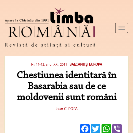
Toggl
naviga
BALCANII ŞI EUROPA
Nr. 11-12, anul XXI, 2011
Chestiunea identitară în
Basarabia sau de ce
moldovenii sunt români
Ioan C. POPA
Facebook
Twitter
WhatsApp
Viber