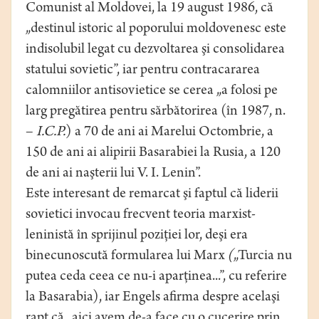
Comunist al Moldovei, la 19 august 1986, că
„destinul istoric al poporului moldovenesc este
indisolubil legat cu dezvoltarea şi consolidarea
statului sovietic”, iar pentru contracararea
calomniilor antisovietice se cerea „a folosi pe
larg pregătirea pentru sărbătorirea (în 1987, n.
–
I.C.P.
) a 70 de ani ai Marelui Octombrie, a
150 de ani ai alipirii Basarabiei la Rusia, a 120
de ani ai naşterii lui V. I. Lenin”.
Este interesant de remarcat şi faptul că liderii
sovietici invocau frecvent teoria marxist-
leninistă în sprijinul poziţiei lor, deşi era
binecunoscută formularea lui Marx
(
„Turcia nu
putea ceda ceea ce nu-i aparţinea...”, cu referire
la Basarabia), iar Engels afirma despre acelaşi
rapt că „aici avem de-a face cu o cucerire prin