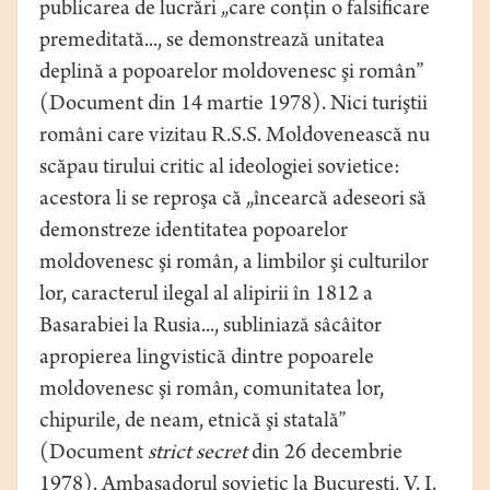
publicarea de lucrări „care conţin o falsificare
premeditată..., se demonstrează unitatea
deplină a popoarelor moldovenesc şi român”
(Document din 14 martie 1978). Nici turiştii
români care vizitau R.S.S. Moldovenească nu
scăpau tirului critic al ideologiei sovietice:
acestora li se reproşa că „încearcă adeseori să
demonstreze identitatea popoarelor
moldovenesc şi român, a limbilor şi culturilor
lor, caracterul ilegal al alipirii în 1812 a
Basarabiei la Rusia..., subliniază sâcâitor
apropierea lingvistică dintre popoarele
moldovenesc şi român, comunitatea lor,
chipurile, de neam, etnică şi statală”
(Document
strict secret
din 26 decembrie
1978). Ambasadorul sovietic la Bucureşti, V. I.