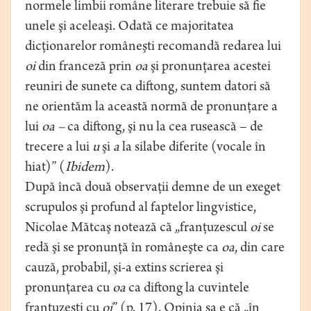
normele limbii române literare trebuie să ﬁe
unele şi aceleaşi. Odată ce majoritatea
dicţionarelor româneşti recomandă redarea lui
oi
din franceză prin
oa
şi pronunţarea acestei
reuniri de sunete ca diftong, suntem datori să
ne orientăm la această normă de pronunţare a
lui
oa –
ca diftong, şi nu la cea rusească – de
trecere a lui
u
şi
a
la silabe diferite (vocale în
hiat)” (
Ibidem
).
După încă două observaţii demne de un exeget
scrupulos şi profund al faptelor lingvistice,
Nicolae Mătcaş notează că „franţuzescul
oi
se
redă şi se pronunţă în româneşte ca
oa
, din care
cauză, probabil, şi-a extins scrierea şi
pronunţarea cu
oa
ca diftong la cuvintele
franţuzeşti cu
oi
” (p. 17). Opinia sa e că „în