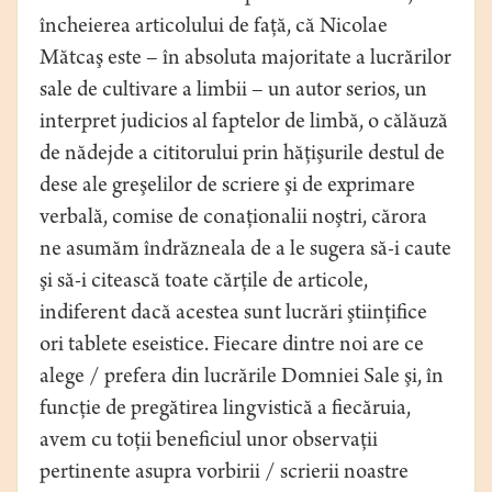
încheierea articolului de faţă, că Nicolae
Mătcaş este – în absoluta majoritate a lucrărilor
sale de cultivare a limbii – un autor serios, un
interpret judicios al faptelor de limbă, o călăuză
de nădejde a cititorului prin hăţişurile destul de
dese ale greşelilor de scriere şi de exprimare
verbală, comise de conaţionalii noştri, cărora
ne asumăm îndrăzneala de a le sugera să-i caute
şi să-i citească toate cărţile de articole,
indiferent dacă acestea sunt lucrări ştiinţiﬁce
ori tablete eseistice. Fiecare dintre noi are ce
alege / prefera din lucrările Domniei Sale şi, în
funcţie de pregătirea lingvistică a ﬁecăruia,
avem cu toţii beneficiul unor observaţii
pertinente asupra vorbirii / scrierii noastre