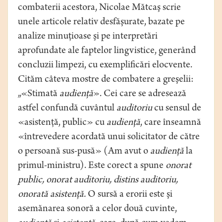
combaterii acestora, Nicolae Mătcaş scrie
unele articole relativ desfăşurate, bazate pe
analize minuţioase şi pe interpretări
aprofundate ale faptelor lingvistice, generând
concluzii limpezi, cu exemplificări elocvente.
Cităm câteva mostre de combatere a greşelii:
„«Stimată
audienţă
». Cei care se adresează
astfel confundă cuvântul
auditoriu
cu sensul de
«asistenţă, public» cu
audienţă
, care înseamnă
«întrevedere acordată unui solicitator de către
o persoană sus-pusă» (Am avut o
audienţă
la
primul-ministru). Este corect a spune
onorat
public, onorat auditoriu, distins auditoriu,
onorată asistenţă.
O sursă a erorii este şi
asemănarea sonoră a celor două cuvinte,