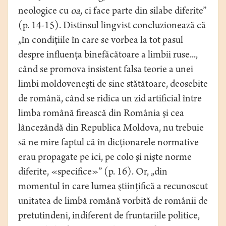
neologice cu
oa
, ci face parte din silabe diferite”
(p. 14-15). Distinsul lingvist concluzionează că
„în condiţiile în care se vorbea la tot pasul
despre inﬂuenţa binefăcătoare a limbii ruse...,
când se promova insistent falsa teorie a unei
limbi moldoveneşti de sine stătătoare, deosebite
de română, când se ridica un zid artiﬁcial între
limba română ﬁrească din România şi cea
lâncezândă din Republica Moldova, nu trebuie
să ne mire faptul că în dicţionarele normative
erau propagate pe ici, pe colo şi nişte norme
diferite, «speciﬁce»” (p. 16). Or, „din
momentul în care lumea ştiinţiﬁcă a recunoscut
unitatea de limbă română vorbită de românii de
pretutindeni, indiferent de fruntariile politice,