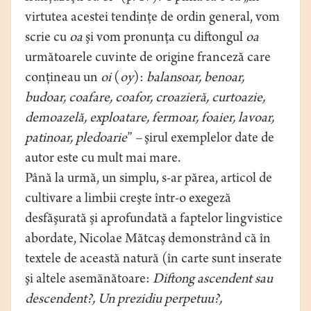
virtutea acestei tendinţe de ordin general, vom
scrie cu
oa
şi vom pronunţa cu diftongul
oa
următoarele cuvinte de origine franceză care
conţineau un
oi
(
oy
):
balansoar, benoar,
budoar, coafare, coafor, croazieră, curtoazie,
demoazelă, exploatare, fermoar, foaier, lavoar,
patinoar, pledoarie
”
–
şirul exemplelor date de
autor este cu mult mai mare.
Până la urmă, un simplu, s-ar părea, articol de
cultivare a limbii creşte într-o exegeză
desfăşurată şi aprofundată a faptelor lingvistice
abordate, Nicolae Mătcaş demonstrând că în
textele de această natură (în carte sunt inserate
şi altele asemănătoare:
Diftong ascendent sau
descendent?, Un prezidiu perpetuu?,