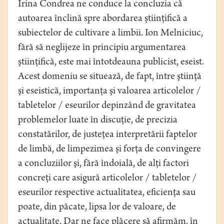
Irina Condrea ne conduce la concluzia că
autoarea înclină spre abordarea ştiinţiﬁcă a
subiectelor de cultivare a limbii. Ion Melniciuc,
fără să neglijeze în principiu argumentarea
ştiinţiﬁcă, este mai întotdeauna publicist, eseist.
Acest domeniu se situează, de fapt, între ştiinţă
şi eseistică, importanţa şi valoarea articolelor /
tabletelor / eseurilor depinzând de gravitatea
problemelor luate în discuţie, de precizia
constatărilor, de justeţea interpretării faptelor
de limbă, de limpezimea şi forţa de convingere
a concluziilor şi, fără îndoială, de alţi factori
concreţi care asigură articolelor / tabletelor /
eseurilor respective actualitatea, eﬁcienţa sau
poate, din păcate, lipsa lor de valoare, de
actualitate. Dar ne face plăcere să aﬁrmăm, în