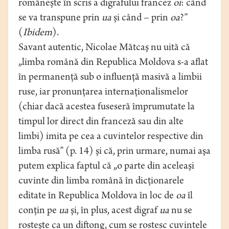
româneşte în scris a digrafului francez
oi
: când
se va transpune prin
ua
şi când – prin
oa
?”
(
Ibidem
).
Savant autentic, Nicolae Mătcaş nu uită că
„limba română din Republica Moldova s-a aﬂat
în permanenţă sub o inﬂuenţă masivă a limbii
ruse, iar pronunţarea internaţionalismelor
(chiar dacă acestea fuseseră împrumutate la
timpul lor direct din franceză sau din alte
limbi) imita pe cea a cuvintelor respective din
limba rusă” (p. 14) şi că, prin urmare, numai aşa
putem explica faptul că „o parte din aceleaşi
cuvinte din limba română în dicţionarele
editate în Republica Moldova în loc de
oa
îl
conţin pe
ua
şi, în plus, acest digraf
ua
nu se
rosteşte ca un diftong, cum se rostesc cuvintele