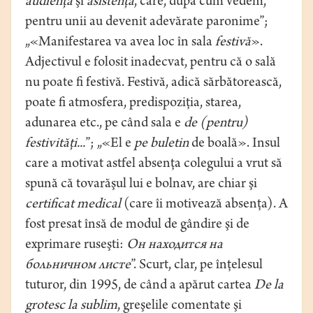
audienţă
şi
asistenţă
, care, după cum vedem,
pentru unii au devenit adevărate paronime”;
„«Manifestarea va avea loc în sala
festivă
».
Adjectivul e folosit inadecvat, pentru că o sală
nu poate ﬁ festivă. Festivă, adică sărbătorească,
poate ﬁ atmosfera, predispoziţia, starea,
adunarea etc., pe când sala e
de (pentru)
festivităţi...
”; „«El e
pe buletin
de boală». Insul
care a motivat astfel absenţa colegului a vrut să
spună că tovarăşul lui e bolnav, are chiar şi
certiﬁcat medical
(care îi motivează absenţa). A
fost presat însă de modul de gândire şi de
exprimare ruseşti:
Он находится на
больничном листе
”. Scurt, clar, pe înţelesul
tuturor, din 1995, de când a apărut cartea
De la
grotesc la sublim
, greşelile comentate şi