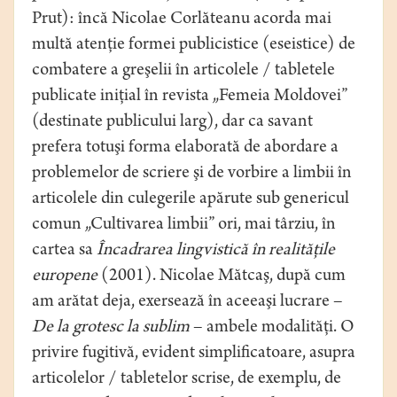
Prut): încă Nicolae Corlăteanu acorda mai
multă atenţie formei publicistice (eseistice) de
combatere a greşelii în articolele / tabletele
publicate iniţial în revista „Femeia Moldovei”
(destinate publicului larg), dar ca savant
prefera totuşi forma elaborată de abordare a
problemelor de scriere şi de vorbire a limbii în
articolele din culegerile apărute sub genericul
comun „Cultivarea limbii” ori, mai târziu, în
cartea sa
Încadrarea lingvistică în realităţile
europene
(2001). Nicolae Mătcaş, după cum
am arătat deja, exersează în aceeaşi lucrare –
De la grotesc la sublim
– ambele modalităţi. O
privire fugitivă, evident simpliﬁcatoare, asupra
articolelor / tabletelor scrise, de exemplu, de