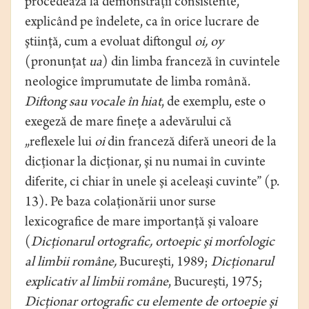
procedează la demonstraţii consistente,
explicând pe îndelete, ca în orice lucrare de
ştiinţă, cum a evoluat diftongul
oi, oy
(pronunţat
ua
) din limba franceză în cuvintele
neologice împrumutate de limba română.
Diftong sau vocale în hiat
, de exemplu, este o
exegeză de mare ﬁneţe a adevărului că
„reﬂexele lui
oi
din franceză diferă uneori de la
dicţionar la dicţionar, şi nu numai în cuvinte
diferite, ci chiar în unele şi aceleaşi cuvinte” (p.
13). Pe baza colaţionării unor surse
lexicograﬁce de mare importanţă şi valoare
(
Dicţionarul ortograﬁc, ortoepic şi morfologic
al limbii române,
Bucureşti, 1989;
Dicţionarul
explicativ al limbii române
, Bucureşti, 1975;
Dicţionar ortograﬁc cu elemente de ortoepie şi