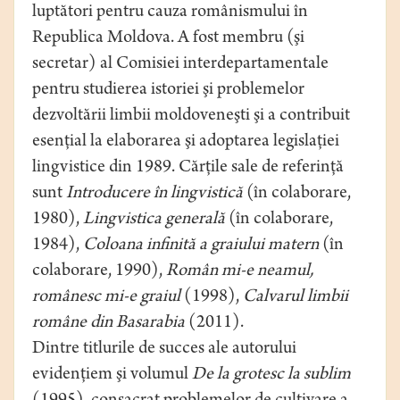
luptători pentru cauza românismului în
Republica Moldova. A fost membru (şi
secretar) al Comisiei interdepartamentale
pentru studierea istoriei şi problemelor
dezvoltării limbii moldoveneşti şi a contribuit
esenţial la elaborarea şi adoptarea legislaţiei
lingvistice din 1989. Cărţile sale de referinţă
sunt
Introducere în lingvistică
(în colaborare,
1980),
Lingvistica generală
(în colaborare,
1984),
Coloana inﬁnită a graiului matern
(în
colaborare, 1990),
Român mi-e neamul,
românesc mi-e graiul
(1998),
Calvarul limbii
române din Basarabia
(2011).
Dintre titlurile de succes ale autorului
evidenţiem şi volumul
De la grotesc la sublim