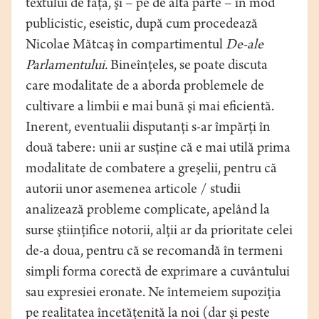
textului de faţă, şi – pe de altă parte – în mod
publicistic, eseistic, după cum procedează
Nicolae Mătcaş în compartimentul
De-ale
Parlamentului.
Bineînţeles, se poate discuta
care modalitate de a aborda problemele de
cultivare a limbii e mai bună şi mai eﬁcientă.
Inerent, eventualii disputanţi s-ar împărţi în
două tabere: unii ar susţine că e mai utilă prima
modalitate de combatere a greşelii, pentru că
autorii unor asemenea articole / studii
analizează probleme complicate, apelând la
surse ştiinţiﬁce notorii, alţii ar da prioritate celei
de-a doua, pentru că se recomandă în termeni
simpli forma corectă de exprimare a cuvântului
sau expresiei eronate. Ne întemeiem supoziţia
pe realitatea încetăţenită la noi (dar şi peste