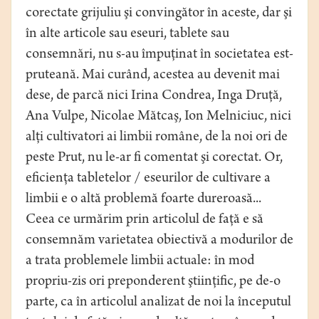
corectate grijuliu şi convingător în aceste, dar şi
în alte articole sau eseuri, tablete sau
consemnări, nu s-au împuţinat în societatea est-
pruteană. Mai curând, acestea au devenit mai
dese, de parcă nici Irina Condrea, Inga Druţă,
Ana Vulpe, Nicolae Mătcaş, Ion Melniciuc, nici
alţi cultivatori ai limbii române, de la noi ori de
peste Prut, nu le-ar ﬁ comentat şi corectat. Or,
eﬁcienţa tabletelor / eseurilor de cultivare a
limbii e o altă problemă foarte dureroasă...
Ceea ce urmărim prin articolul de faţă e să
consemnăm varietatea obiectivă a modurilor de
a trata problemele limbii actuale: în mod
propriu-zis ori preponderent ştiinţiﬁc, pe de-o
parte, ca în articolul analizat de noi la începutul