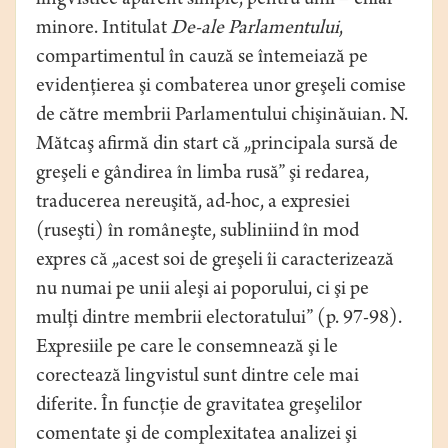
lingvistice aparent simple, pentru unii – chiar
minore. Intitulat
De-ale Parlamentului
,
compartimentul în cauză se întemeiază pe
evidenţierea şi combaterea unor greşeli comise
de către membrii Parlamentului chişinăuian. N.
Mătcaş afirmă din start că „principala sursă de
greşeli e gândirea în limba rusă” şi redarea,
traducerea nereuşită, ad-hoc, a expresiei
(ruseşti) în româneşte, subliniind în mod
expres că „acest soi de greşeli îi caracterizează
nu numai pe unii aleşi ai poporului, ci şi pe
mulţi dintre membrii electoratului” (p. 97-98).
Expresiile pe care le consemnează şi le
corectează lingvistul sunt dintre cele mai
diferite. În funcţie de gravitatea greşelilor
comentate şi de complexitatea analizei şi