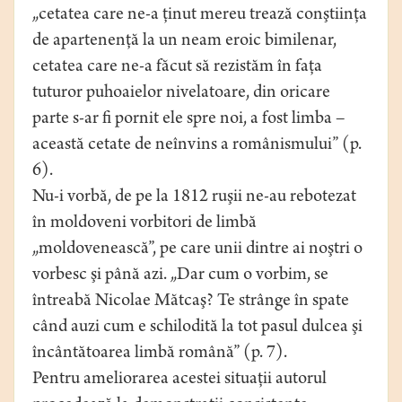
„cetatea care ne-a ţinut mereu trează conştiinţa
de apartenenţă la un neam eroic bimilenar,
cetatea care ne-a făcut să rezistăm în faţa
tuturor puhoaielor nivelatoare, din oricare
parte s-ar ﬁ pornit ele spre noi, a fost limba –
această cetate de neînvins a românismului” (p.
6).
Nu-i vorbă, de pe la 1812 ruşii ne-au rebotezat
în moldoveni vorbitori de limbă
„moldovenească”, pe care unii dintre ai noştri o
vorbesc şi până azi. „Dar cum o vorbim, se
întreabă Nicolae Mătcaş? Te strânge în spate
când auzi cum e schilodită la tot pasul dulcea şi
încântătoarea limbă română” (p. 7).
Pentru ameliorarea acestei situaţii autorul