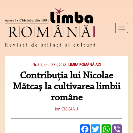
Toggl
naviga
LIMBA ROMÂNĂ AZI
Nr. 3-4, anul XXII, 2012
Contribuţia lui Nicolae
Mătcaş la cultivarea limbii
române
Ion CIOCANU
Facebook
Twitter
WhatsApp
Viber