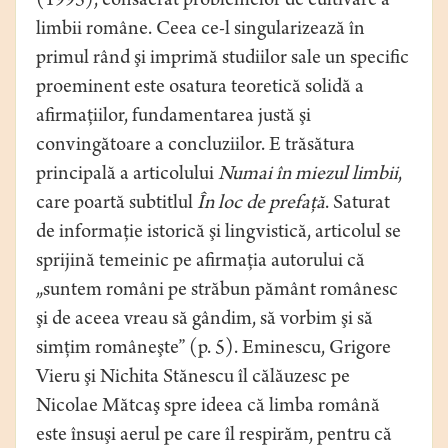
(1995), consacrat problemelor de cultivare a
limbii române. Ceea ce-l singularizează în
primul rând şi imprimă studiilor sale un speciﬁc
proeminent este osatura teoretică solidă a
aﬁrmaţiilor, fundamentarea justă şi
convingătoare a concluziilor. E trăsătura
principală a articolului
Numai în miezul limbii
,
care poartă subtitlul
În loc de prefaţă
. Saturat
de informaţie istorică şi lingvistică, articolul se
sprijină temeinic pe aﬁrmaţia autorului că
„suntem români pe străbun pământ românesc
şi de aceea vreau să gândim, să vorbim şi să
simţim româneşte” (p. 5). Eminescu, Grigore
Vieru şi Nichita Stănescu îl călăuzesc pe
Nicolae Mătcaş spre ideea că limba română
este însuşi aerul pe care îl respirăm, pentru că