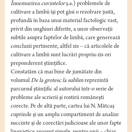
Înnemurirea cuvintelor
ş.a.) problemele de
cultivare a limbii îşi pot găsi o rezolvare justă,
profundă în baza unui material factologic vast,
privit din unghiuri diferite, a unor observaţii
subtile asupra faptelor de limbă, care generează
concluzii pertinente, altfel zis – că articolele de
cultivare a limbii sunt lucrări propriu-zis ori
preponderent ştiinţiﬁce.
Constatăm că mai bine de jumătate din
volumul
De la grotesc la sublim
reprezintă
parcursul ştiinţiﬁc al autorului într-o serie de
probleme ale scrierii şi rostirii româneşti
corecte. Pe de altă parte, cartea lui N. Mătcaş
cuprinde şi un amplu compartiment de analize
succinte şi de corectări judicioase ale unor fapte