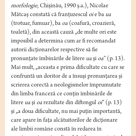
morfologie
, Chişinău, 1990 ş.a.), Nicolae
Mătcaş constată că franţuzescul
oi
e ba
ua
(trotuar, fumuar), ba
oa
(coafură, croazieră,
toaletă), din această cauză „de multe ori este
imposibil a determina cum ar ﬁ recomandat
autorii dicţionarelor respective să ﬁe
pronunţate îmbinările de litere
ua
şi
oa
” (p. 13).
Mai mult, „aceasta e prima diﬁcultate cu care se
confruntă un doritor de a însuşi pronunţarea şi
scrierea corectă a neologismelor împrumutate
din limba franceză ce conţin îmbinările de
litere
ua
şi
oa
rezultate din diftongul
oi
” (p. 13)
şi „a doua diﬁcultate, nu mai puţin importantă,
care apare în faţa alcătuitorilor de dicţionare
ale limbii române constă în redarea în