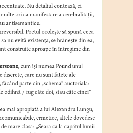
accentuate. Nu detaliul contează, ci
multe ori ca manifestare a cerebralităţii,
sau antisemantice.
reversibil. Poetul ocoleşte să spună ceea
 sa nu evită existenţa, se hrăneşte din ea,
unt construite aproape în întregime din
ersoane
, cum îşi numea Pound unul
e discrete, care nu sunt faţete ale
ce, făcând parte din „schema” auctorială:
de odihnă / fug câte doi, stau câte cinci”
cea mai apropiată a lui Alexandru Lungu,
 incomunicabile, ermetice, altele dovedesc
ie de mare clasă: „Seara ca la capătul lumii