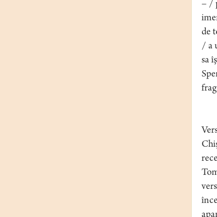
– / 
imen
de t
/ a 
sa î
Sper
frag
Vers
Chiş
rece
Tomo
vers
înc
apar