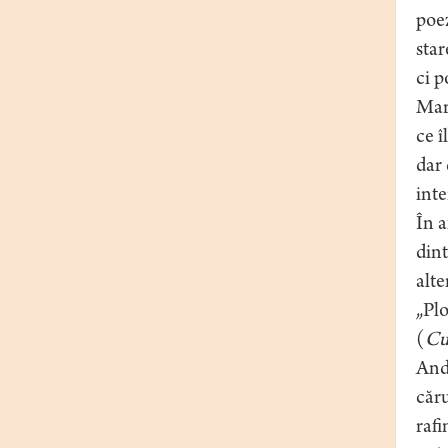
poez
star
ci p
Mare
ce î
dar 
inte
În a
dint
alte
„Plo
(
Cu
Andr
căru
rafi