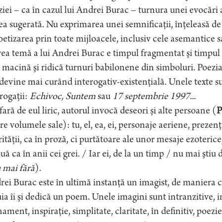
iei – ca în cazul lui Andrei Burac – turnura unei evocări 
ea sugerată. Nu exprimarea unei semnificaţii, înţeleasă de 
oetizarea prin toate mijloacele, inclusiv cele asemantice 
a temă a lui Andrei Burac e timpul fragmentat şi timpul i
l macină şi ridică turnuri babilonene din simboluri. Poezia
devine mai curând interogativ-existenţială. Unele texte s
rogaţii:
Echivoc, Suntem
sau
17 septembrie 1997...
fară de eul liric, autorul invocă deseori şi alte persoane (
P
re volumele sale): tu, el, ea, ei, personaje aeriene, prezenţ
rităţii, ca în proză, ci purtătoare ale unor mesaje ezoteri
uă ca în anii cei grei. / Iar ei, de la un timp / nu mai ştiu 
 mai fără
).
ei Burac este în ultimă instanţă un imagist, de maniera 
ia îi şi dedică un poem. Unele imagini sunt intranzitive,
nament, inspiraţie, simplitate, claritate, în definitiv, poez