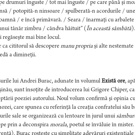
pe drumuri înguste / tot mai înguste / pe care până şi mo
să / potopită-n ninsoare / spulberată-n acordurile / une
oamnă / e încă primăvară. / Seara / înarmaţi cu arbalet
unui tânăr zimbru / cândva hăituit” (
În această sâmbătă
)
şi regăseşte mai bine locul.
 ca cititorul să descopere
manu propria
şi alte nestemate 
edă a dimineţii.
urile lui Andrei Burac, adunate în volumul
Există ore
, ap
inău, sunt însoţite de introducerea lui Grigore Chiper, ca
ptării poeziei autorului. Noul volum confirmă şi opinia
zei, care spunea cu referinţă la creaţia confratelui său 
urile sale se organizează cu lentoare în jurul unui
sâmbur
epe prin a deconspira
morala
, poetul se învăluie în mister
entă), Burac rosteşte cu simplitate adevăruri existenţia