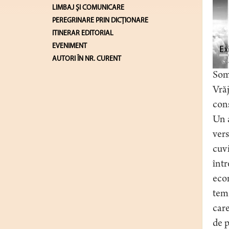
LIMBAJ ŞI COMUNICARE
PEREGRINARE PRIN DICȚIONARE
ITINERAR EDITORIAL
EVENIMENT
AUTORI ÎN NR. CURENT
Somn
Vrăj
cons
Un a
vers
cuvi
într
econ
teme
care
de p