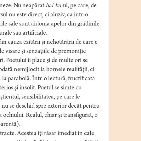
oneze. Nu neapărat
hai-ku
-ul, pe care, de
rsul nu este direct, ci aluziv, ca într-o
rile sale sunt aidoma apelor din grădinile
le sau artificiale.
n cauza ezitării şi nehotărârii de care e
 de visare şi senzaţiile de premoniţie
. Poetului îi place şi de multe ori se
ată nemijlocit la bornele realităţii, ci
la parabolă. Într-o lectură, fructificată
erios şi insolit. Poetul se simte cu
tientul, sensibilitatea, pe care le
e nu se deschid spre exterior decât pentru
ochiului. Realul, chiar şi transfigurat, o
parentă).
tracte. Acestea îţi răsar imediat în cale