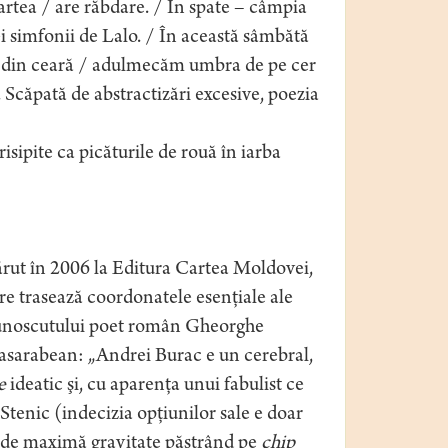
artea / are răbdare. / În spate – câmpia
i simfonii de Lalo. / În această sâmbătă
e din ceară / adulmecăm umbra de pe cer
. Scăpată de abstractizări excesive, poezia
risipite ca picăturile de rouă în iarba
ărut în 2006 la Editura Cartea Moldovei,
re trasează coordonatele esenţiale ale
 cunoscutului poet român Gheorghe
basarabean: „Andrei Burac e un cerebral,
e
ideatic şi, cu aparenţa unui fabulist ce
. Stenic (indecizia opţiunilor sale e doar
le de maximă gravitate păstrând pe
chip