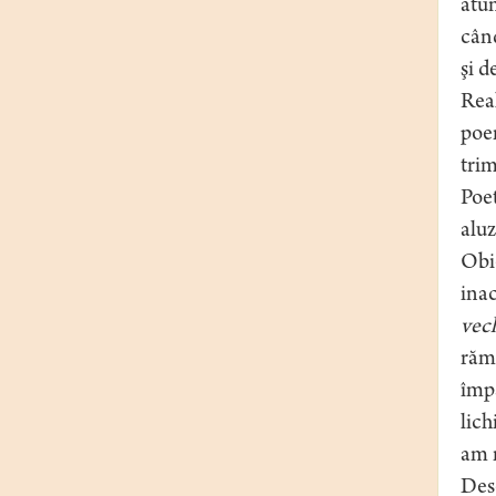
atun
cân
şi d
Real
poem
trim
Poet
aluz
Obie
inac
vec
răma
împă
lich
am 
Dese