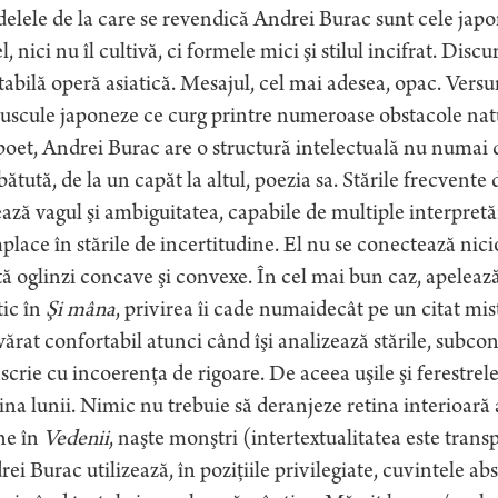
lele de la care se revendică Andrei Burac sunt cele jap
el, nici nu îl cultivă, ci formele mici şi stilul incifrat. Discu
tabilă operă asiatică. Mesajul, cel mai adesea, opac. Versu
scule japoneze ce curg printre numeroase obstacole natura
oet, Andrei Burac are o structură intelectuală nu numai di
bătută, de la un capăt la altul, poezia sa. Stările frecvente
ază vagul şi ambiguitatea, capabile de multiple interpretări
lace în stările de incertitudine. El nu se conectează niciod
ă oglinzi concave şi convexe. În cel mai bun caz, apelează 
ic în
Şi mâna
, privirea îi cade numaidecât pe un citat mist
ărat confortabil atunci când îşi analizează stările, subconş
scrie cu incoerenţa de rigoare. De aceea uşile şi ferestrel
na lunii. Nimic nu trebuie să deranjeze retina interioară a 
ne în
Vedenii
, naşte monştri (intertextualitatea este trans
ei Burac utilizează, în poziţiile privilegiate, cuvintele abs