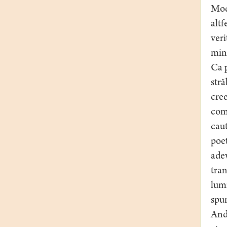
Mode
altf
veri
minu
Ca p
stră
cree
comp
caut
poet
adev
tran
lumi
spu
Andr