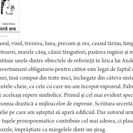
ul, visul, trezirea, luna, precum şi ora, ceasul târziu, tim
itoarei, marele căuş, câinii tânguitori, pasărea ruginie şi 
tituie unele dintre obiectele de referinţă în lirica lui And
vertisment obligatoriu pentru cititor este legat de faptul
uri, însă compus din texte mici, închegate din câteva s
ntele-cheie, ca cele cu care mi-am început expozeul. Fabula
e aceleaşi repere simbolice. Primul şi cel mai evident spec
omia drastică a mijloacelor de expresie. Scriitura secretă,
lie pe care am aşteptat să apară edificiul. Dar autorul u
 tuşele prozopoematice contribuie cel mai adesea, ci plas
uzzle, împrăştiate ca mărgelele dintr-un şirag.