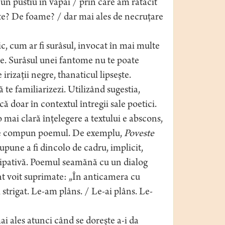
 un pustiu în văpăi / prin care am rătăcit
e? De foame? / dar mai ales de necruţare
ic, cum ar fi surâsul, invocat în mai multe
e. Surâsul unei fantome nu te poate
irizaţii negre, thanaticul lipseşte.
 te familiarizezi. Utilizând sugestia,
ă doar în contextul întregii sale poetici.
mai clară înţelegere a textului e abscons,
care compun poemul. De exemplu,
Poveste
upune a fi dincolo de cadru, implicit,
icipativă. Poemul seamănă cu un dialog
nt voit suprimate: „În anticamera cu
i strigat. Le-am plâns. / Le-ai plâns. Le-
 ales atunci când se doreşte a-i da