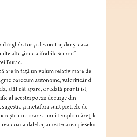
pul înglobator şi devorator, dar şi casa
multe alte „indescifrabile semne”
rei Burac.
 că are în faţă un volum relativ mare de
intagme oarecum autonome, valorificând
, atât cât apare, e redată poantilist,
ific al acestei poezii decurge din
 sugestia şi metafora sunt pietrele de
rmăreşte nu durarea unui templu măreţ, la
area doar a dalelor, amestecarea pieselor