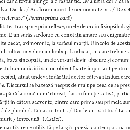
ci când textul ajunge la o răspântie: „Mă uit la cer / ca la
dva. Da-da. / Acolo am murit de nenumărate ori. / De set
e neiertare” (
Pentru prima oară
).
itatea transpare prin reflexe, unele de ordin fiziopsiholog
e. E un surâs sardonic cu conotaţii amare sau enigmatic
ite decât, oximoronic, la surâsul morţii. Dincolo de aceste 
ul cultivă în volum un limbaj alambicat, cu care trebuie să
ia, fraza sincopată, unele versuri devin obscure şi comunic
ctul comunicării sau un obiect foarte important pentru o 
cesibil, situat undeva îndărătul acelor câteva rânduri 
he
. Discursul se bazează nespus de mult pe ceea ce se pres
s până la urmă nemărturisit, dar cu funcţie activă, part
rţit în câteva secvenţe, dintre care prima sau primele su
id de plumb / atâtea am trăit... / Dar le-ai rostit tu. / Le-a
murit / împreună” (
Astăzi
).
mantizarea e utilizată pe larg în poezia contemporană mai