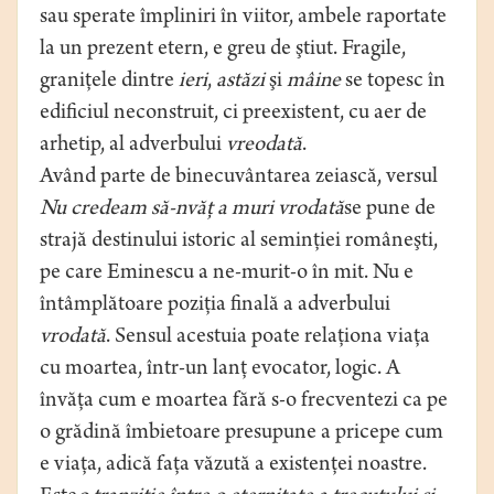
sau sperate împliniri în viitor, ambele raportate
la un prezent etern, e greu de ştiut. Fragile,
graniţele dintre
ieri
,
astăzi
şi
mâine
se topesc în
edificiul neconstruit, ci preexistent, cu aer de
arhetip, al adverbului
vreodată
.
Având parte de binecuvântarea zeiască, versul
Nu credeam să-nvăţ a muri vrodată
se pune de
strajă destinului istoric al seminţiei româneşti,
pe care Eminescu a ne-murit-o în mit. Nu e
întâmplătoare poziţia finală a adverbului
vrodată
. Sensul acestuia poate relaţiona viaţa
cu moartea, într-un lanţ evocator, logic. A
învăţa cum e moartea fără s-o frecventezi ca pe
o grădină îmbietoare presupune a pricepe cum
e viaţa, adică faţa văzută a existenţei noastre.