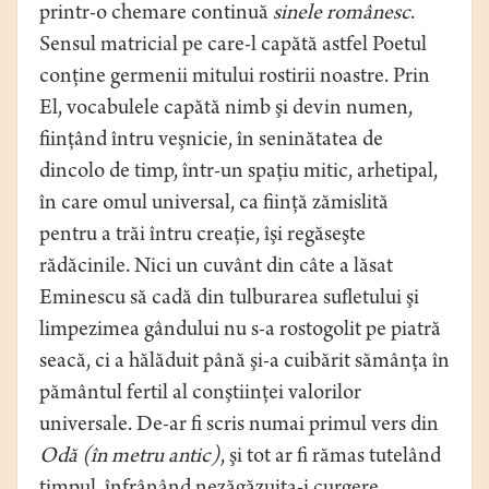
printr-o chemare continuă
sinele românesc
.
Sensul matricial pe care-l capătă astfel Poetul
conţine germenii mitului rostirii noastre. Prin
El, vocabulele capătă nimb şi devin numen,
fiinţând întru veşnicie, în seninătatea de
dincolo de timp, într-un spaţiu mitic, arhetipal,
în care omul universal, ca fiinţă zămislită
pentru a trăi întru creaţie, îşi regăseşte
rădăcinile. Nici un cuvânt din câte a lăsat
Eminescu să cadă din tulburarea sufletului şi
limpezimea gândului nu s-a rostogolit pe piatră
seacă, ci a hălăduit până şi-a cuibărit sămânţa în
pământul fertil al conştiinţei valorilor
universale. De-ar fi scris numai primul vers din
Odă (în metru antic)
, şi tot ar fi rămas tutelând