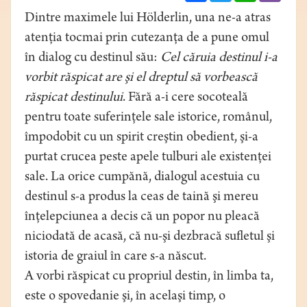
Dintre maximele lui Hölderlin, una ne-a atras
atenţia tocmai prin cutezanţa de a pune omul
în dialog cu destinul său:
Cel căruia destinul i-a
vorbit răspicat are şi el dreptul să vorbească
răspicat destinului
. Fără a-i cere socoteală
pentru toate suferinţele sale istorice, românul,
împodobit cu un spirit creştin obedient, şi-a
purtat crucea peste apele tulburi ale existenţei
sale. La orice cumpănă, dialogul acestuia cu
destinul s-a produs la ceas de taină şi mereu
înţelepciunea a decis că un popor nu pleacă
niciodată de acasă, că nu-şi dezbracă sufletul şi
istoria de graiul în care s-a născut.
A vorbi răspicat cu propriul destin, în limba ta,
este o spovedanie şi, în acelaşi timp, o