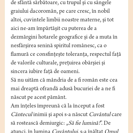
de sfântă sărbătoare, cu trupul şi cu sângele
graiului dacoromân, pe care cresc, în nobil
altoi, cuvintele limbii noastre materne, şi tot
aici ne-am împărtăşit cu puterea de a
dezmărgini hotarele geografice şi de a muta în
nesfârşirea senină spiritul românesc, ca o
flamură ce consfinţeşte toleranţa, respectul faţă
de valorile culturale, preţuirea obârşiei şi
sincera iubire faţă de oameni.
Să nu uităm că mândria de a fi român este cea
mai dreaptă ofrandă adusă bucuriei de a ne fi
născut pe acest pământ.
Am înţeles împreună că la început a fost
Cântecul
inimii şi apoi s-a născut
Cuvântul
care
să rostească demiurgic: „
Să fie lumină!
”. De
atunci, în lumina
Cuvântului
, s-a înălţat
Omul