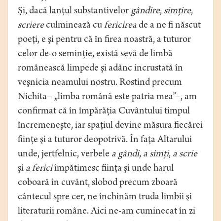
Şi, dacă lanţul substantivelor
gândire
,
simţire
,
scriere
culminează cu
fericirea
de a ne fi născut
poeţi, e şi pentru că în firea noastră, a tuturor
celor de-o seminţie, există sevă de limbă
românească limpede şi adânc incrustată în
veşnicia neamului nostru. Rostind precum
Nichita– „limba română este patria mea”–, am
confirmat că în împărăţia Cuvântului timpul
încremeneşte, iar spaţiul devine măsura fiecărei
fiinţe şi a tuturor deopotrivă. În faţa Altarului
unde, jertfelnic, verbele
a gândi
,
a simţi
,
a scrie
şi
a ferici
împătimesc fiinţa şi unde harul
coboară în cuvânt, slobod precum zboară
cântecul spre cer, ne închinăm truda limbii şi
literaturii române. Aici ne-am cuminecat în zi