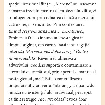
spaţiul interior al fiinţei. „A creşte” nu înseamnă
a însuma trecutul pentru a-l proiecta în viitor, ci
o autogenerare prin reluarea ciclică a mersului
către sine, în sens mitic. Prin confesiunea
timpul creşte-n urma mea… mă-ntunec!
,
Eminescu face o incursiune nostalgică în
timpul originar, din care se naşte interogaţia
retorică:
Mai suna-vei, dulce corn, / Pentru
mine vreodată?
Revenirea obsesivă a
adverbului
vreodată
suportă o contaminare a
eternului cu trecătorul, prin aportul semantic al
nostalgicului „mai”. Este o concretizare a
timpului mitic universal într-un gest ritualic de
mitizare a existenţialului individual, perceput
ca finit şi tragic. Aici „vreodată” evocă doar