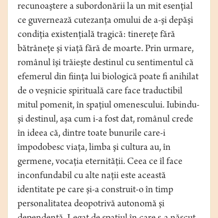
recunoaştere a subordonării la un mit esenţial
ce guvernează cutezanţa omului de a-şi depăşi
condiţia existenţială tragică: tinereţe fără
bătrâneţe şi viaţă fără de moarte. Prin urmare,
românul îşi trăieşte destinul cu sentimentul că
efemerul din fiinţa lui biologică poate fi anihilat
de o veşnicie spirituală care face traductibil
mitul pomenit, în spaţiul omenescului. Iubindu-
şi destinul, aşa cum i-a fost dat, românul crede
în ideea că, dintre toate bunurile care-i
împodobesc viaţa, limba şi cultura au, în
germene, vocaţia eternităţii. Ceea ce îl face
inconfundabil cu alte naţii este această
identitate pe care şi-a construit-o în timp
personalitatea deopotrivă autonomă şi