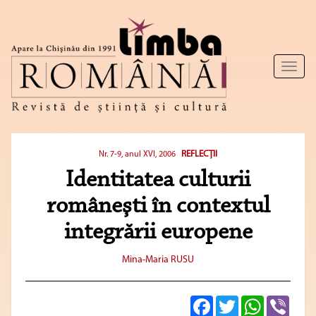
Toggl
naviga
REFLECŢII
Nr. 7-9, anul XVI, 2006
Identitatea culturii
româneşti în contextul
integrării europene
Mina-Maria RUSU
Facebook
Twitter
WhatsApp
Viber