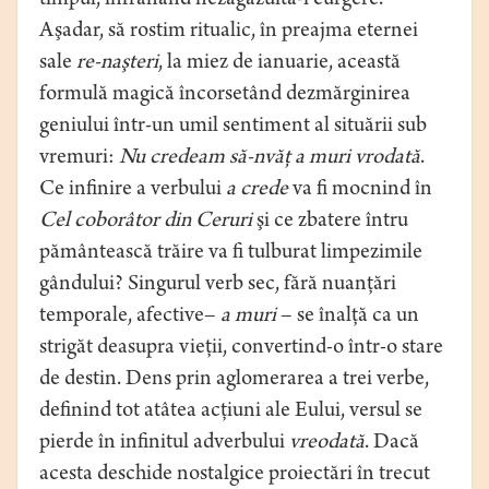
timpul, înfrânând nezăgăzuita-i curgere.
Aşadar, să rostim ritualic, în preajma eternei
sale
re-naşteri
, la miez de ianuarie, această
formulă magică încorsetând dezmărginirea
geniului într-un umil sentiment al situării sub
vremuri:
Nu credeam să-nvăţ a muri vrodată
.
Ce infinire a verbului
a crede
va fi mocnind în
Cel coborâtor din Ceruri
şi ce zbatere întru
pământească trăire va fi tulburat limpezimile
gândului? Singurul verb sec, fără nuanţări
temporale, afective–
a muri
– se înalţă ca un
strigăt deasupra vieţii, convertind-o într-o stare
de destin. Dens prin aglomerarea a trei verbe,
definind tot atâtea acţiuni ale Eului, versul se
pierde în infinitul adverbului
vreodată
. Dacă
acesta deschide nostalgice proiectări în trecut