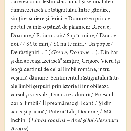
durerea unui destin zbuciumat şi seninătatea
dumnezeiască a răstignitului. Între gândire,
simţire, scriere şi fericire Dumnezeu prinde
poetul ca într-o pânză de păianjen: „Greu e,
Doamne,/ Raiu-n doi:/ Sap în mine,/ Dau de
noi.// Să te miri,/ Să nu te miri,/ Un popor/
De răstigniri…” (
Greu e, Doamne…
). Din har
şi din aceeaşi „zeiască” simţire, Grigore Vieru îşi
leagă destinul de cel al limbii române, întru
veşnică dăinuire. Sentimentul răstignitului într-
ale limbii şerpuiri prin istorie îi înnobilează
versul şi viersul: „Din cauza durerii/ Firescul
dor al limbii/ Îl preamăresc şi-l cânt./ Şi din
aceeaşi pricină/ Puterii Tale, Doamne,/ Mă
închin” (
Limba română – Anei şi lui Alexandru
Bantoş
).