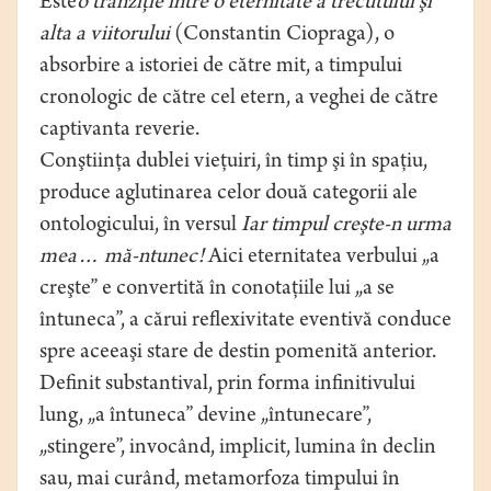
Este
o tranziţie între o eternitate a trecutului şi
alta a viitorului
(Constantin Ciopraga), o
absorbire a istoriei de către mit, a timpului
cronologic de către cel etern, a veghei de către
captivanta reverie.
Conştiinţa dublei vieţuiri, în timp şi în spaţiu,
produce aglutinarea celor două categorii ale
ontologicului, în versul
Iar timpul creşte-n urma
mea… mă-ntunec!
Aici eternitatea verbului „a
creşte” e convertită în conotaţiile lui „a se
întuneca”, a cărui reflexivitate eventivă conduce
spre aceeaşi stare de destin pomenită anterior.
Definit substantival, prin forma infinitivului
lung, „a întuneca” devine „întunecare”,
„stingere”, invocând, implicit, lumina în declin
sau, mai curând, metamorfoza timpului în