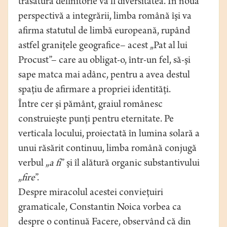
trăsătură definitorie va fi diversitatea. În noua
perspectivă a integrării, limba română îşi va
afirma statutul de limbă europeană, rupând
astfel graniţele geografice– acest „Pat al lui
Procust”– care au obligat-o, într-un fel, să-şi
sape matca mai adânc, pentru a avea destul
spaţiu de afirmare a propriei identităţi.
Între cer şi pământ, graiul românesc
construieşte punţi pentru eternitate. Pe
verticala locului, proiectată în lumina solară a
unui răsărit continuu, limba română conjugă
verbul „
a fi
” şi îl alătură organic substantivului
„
fire
”.
Despre miracolul acestei convieţuiri
gramaticale, Constantin Noica vorbea ca
despre o continuă Facere, observând că din