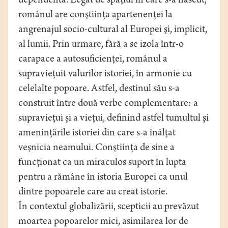
dependentă. Legat de spaţiul în care s-a născut,
românul are conştiinţa apartenenţei la
angrenajul socio-cultural al Europei şi, implicit,
al lumii. Prin urmare, fără a se izola într-o
carapace a autosuficienţei, românul a
supravieţuit valurilor istoriei, în armonie cu
celelalte popoare. Astfel, destinul său s-a
construit între două verbe complementare: a
supravieţui şi a vieţui, definind astfel tumultul şi
ameninţările istoriei din care s-a înălţat
veşnicia neamului. Conştiinţa de sine a
funcţionat ca un miraculos suport în lupta
pentru a rămâne în istoria Europei ca unul
dintre popoarele care au creat istorie.
În contextul globalizării, scepticii au prevăzut
moartea popoarelor mici, asimilarea lor de