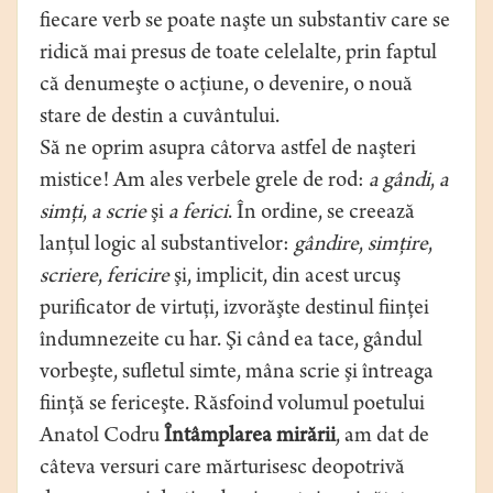
fiecare verb se poate naşte un substantiv care se
ridică mai presus de toate celelalte, prin faptul
că denumeşte o acţiune, o devenire, o nouă
stare de destin a cuvântului.
Să ne oprim asupra câtorva astfel de naşteri
mistice! Am ales verbele grele de rod:
a gândi
,
a
simţi
,
a scrie
şi
a ferici
. În ordine, se creează
lanţul logic al substantivelor:
gândire
,
simţire
,
scriere
,
fericire
şi, implicit, din acest urcuş
purificator de virtuţi, izvorăşte destinul fiinţei
îndumnezeite cu har. Şi când ea tace, gândul
vorbeşte, sufletul simte, mâna scrie şi întreaga
fiinţă se fericeşte. Răsfoind volumul poetului
Anatol Codru
Întâmplarea mirării
, am dat de
câteva versuri care mărturisesc deopotrivă