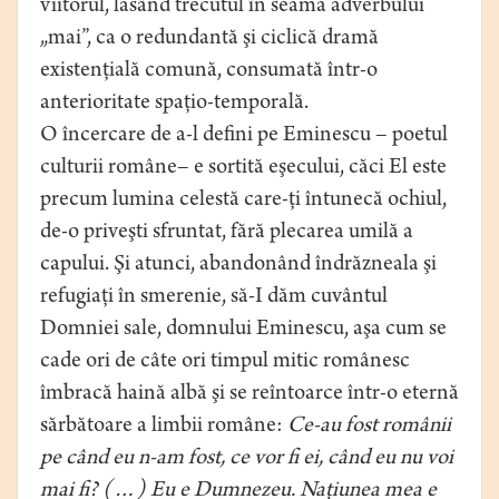
viitorul, lăsând trecutul în seama adverbului
„mai”, ca o redundantă şi ciclică dramă
existenţială comună, consumată într-o
anterioritate spaţio-temporală.
O încercare de a-l defini pe Eminescu – poetul
culturii române– e sortită eşecului, căci El este
precum lumina celestă care-ţi întunecă ochiul,
de-o priveşti sfruntat, fără plecarea umilă a
capului. Şi atunci, abandonând îndrăzneala şi
refugiaţi în smerenie, să-I dăm cuvântul
Domniei sale, domnului Eminescu, aşa cum se
cade ori de câte ori timpul mitic românesc
îmbracă haină albă şi se reîntoarce într-o eternă
sărbătoare a limbii române:
Ce-au fost românii
pe când eu n-am fost, ce vor fi ei, când eu nu voi
mai fi? (…) Eu e Dumnezeu. Naţiunea mea e