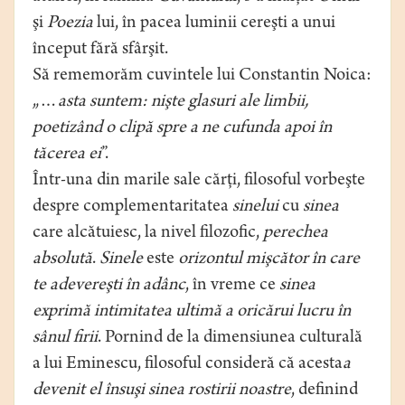
şi
Poezia
lui, în pacea luminii cereşti a unui
început fără sfârşit.
Să rememorăm cuvintele lui Constantin Noica:
„…
asta suntem: nişte glasuri ale limbii,
poetizând o clipă spre a ne cufunda apoi în
tăcerea ei
”.
Într-una din marile sale cărţi, filosoful vorbeşte
despre complementaritatea
sinelui
cu
sinea
care alcătuiesc, la nivel filozofic,
perechea
absolută
.
Sinele
este
orizontul mişcător în care
te adevereşti în adânc
, în vreme ce
sinea
exprimă intimitatea ultimă a oricărui lucru în
sânul firii
. Pornind de la dimensiunea culturală
a lui Eminescu, filosoful consideră că acesta
a
devenit el însuşi sinea rostirii noastre
, definind