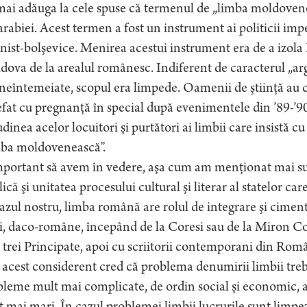
ai adăuga la cele spuse că termenul de „limba moldovenea
rabiei. Acest termen a fost un instrument ai politicii imperi
inist-bolşevice. Menirea acestui instrument era de a izola
ova de la arealul românesc. Indiferent de caracterul „arg
neîntemeiate, scopul era limpede. Oamenii de ştiinţă au c
efat cu pregnanţă în special după evenimentele din ’89-’9
udinea acelor locuitori şi purtători ai limbii care insistă c
mba moldovenească”.
portant să avem în vedere, aşa cum am menţionat mai sus,
ică şi unitatea procesului cultural şi literar al statelor car
azul nostru, limba română are rolul de integrare şi cimenta
i, daco-române, începând de la Coresi sau de la Miron Cost
 trei Principate, apoi cu scriitorii contemporani din Ro
acest considerent cred că problema denumirii limbii trebu
leme mult mai complicate, de ordin social şi economic, a c