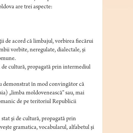
ldova are trei aspecte:
ţii de acord că limbajul, vorbirea fiecărui
mbii vorbite, neregulate, dialectale, şi
comune.
 de cultură, propagată prin intermediul
au demonstrat în mod convingător că
sia) „limba moldovenească” sau, mai
omanic de pe teritoriul Republicii
stat şi de cultură, propagată prin
iveşte gramatica, vocabularul, alfabetul şi