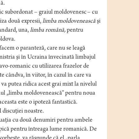
ă.
ic subordonat – graiul moldovenesc – cu
iza două expresii,
limba moldovenească
şi
andard, una,
limba română,
pentru
ldova.
facem o paranteză, care nu se leagă
nistria şi în Ucraina învecinată limbajul
avo-romanic cu utilizarea frazelor de
e cândva, în viitor, în cazul în care va
va putea ridica acest grai mixt la nivelul
imul „limba moldovenească” pentru noua
ceasta este o ipoteză fantastică.
l discuţiei noastre.
ituaţia cu două denumiri pentru ambele
 tipică pentru întreaga lume romanică. De
vorbeşte, va răspunde că el „parla