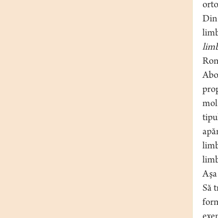
orto
Din 
limb
lim
Româ
Abo
prop
mold
tipu
apăr
limb
limb
Aşa 
Să t
form
exem