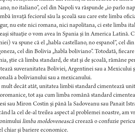
no, no italiano”, cel din Napoli va răspunde „io parlo napo
imbă învaţă feciorul său la şcoală sau care este limba oficia
gur, nu este nici romana, nici napolitana, ci este limba ita
aşi situaţie o vom avea în Spania şi în America Latină. C
iei) va spune că el „habla castellano, no espanol”, cel d
oneza, cel din Bolivia „habla boliviano”. Totodată, fiecare
ia, ştie că limba standard, de stat şi de şcoală, rămâne pe
tează suveranitatea Boliviei, Argentinei sau a Mexicului ş
onală a bolivianului sau a mexicanului.
mult decât atât, unitatea limbii standard cimentează unitate
roromanice, tot aşa cum limba română standard cimentea
si sau Miron Costin şi până la Sadoveanu sau Panait Istra
ând la cel de-al treilea aspect al problemei noastre, am vr
tonimului
limba moldovenească
creează o confuzie pericu
el chiar şi bariere economice.