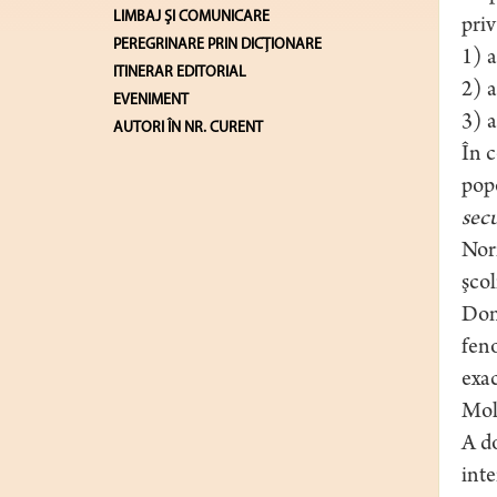
LIMBAJ ŞI COMUNICARE
priv
PEREGRINARE PRIN DICȚIONARE
1) a
ITINERAR EDITORIAL
2) a
EVENIMENT
3) 
AUTORI ÎN NR. CURENT
În c
pop
sec
Norm
şcol
Dom
fen
exac
Mol
A do
inte