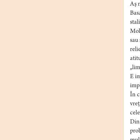
Aş m
Basa
stal
Mold
sau 
reli
atit
„li
E im
impl
În c
vreţ
cele
Din 
prob