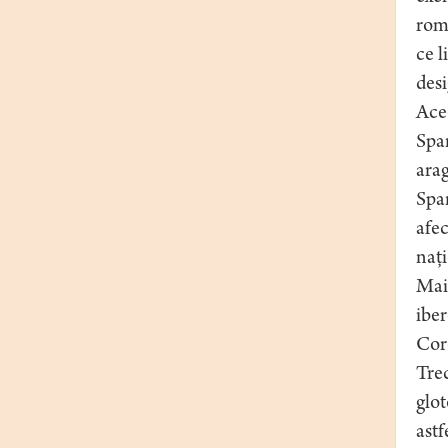
roma
ce l
desi
Acee
Span
arag
Span
afec
naţi
Mai 
ibe
Core
Trec
glo
astf