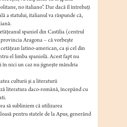
litane, no italiano”. Dar dacă îl întrebaţi
lă a statului, italianul va răspunde că,
liană.
etăţeanul spaniol din Castilia (centrul
in provincia Aragona – că vorbeşte
 cetăţean latino-american, ca şi cel din
ntru el limba spaniolă. Acest fapt nu
i în nici un caz nu jigneşte mândria
a culturii şi a literaturii
ză literatura daco-română, începând cu
ti.
ea să subliniem că utilizarea
loasă pentru statele de la Apus, generând