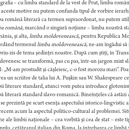
grafia – cu limba standard de la vest de Prut, limba român
aceste motive nu putem confunda tipul de vorbire ierarh
a română literară ca termen supraordonat, nu putem util
ba română,
marcând o singură noţiune – limba noastră st
nia, şi alta,
limba moldovenească,
pentru Republica Mo
rdând termenul
limba moldovenească,
ne-am îngădui să 
riu-zis de tema şedinţei noastre. După cum ştiţi, în Trans
ovenesc se transformă, pas cu pas, într-un jargon mixt sl
l: „M-am prostudit şi căşleiesc, c-o fost morozu mari”. Poat
ea un scriitor de talia lui A. Puşkin sau W. Shakespeare ce 
ii literare standard, atunci vom putea introduce gloton
ă literară standard slavo-romanică. Bineînţeles că astăzi a
se prezintă pe scurt esenţa aspectului istorico-lingvistic a
recem acum la aspectul politico-cultural al problemei. S
e ale limbii naţionale – cea vorbită şi cea de stat – este
plu, cetăţeanul italian din Roma, la întrebarea ce limbă 