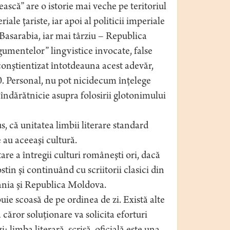
scă” are o istorie mai veche pe teritoriul
ale ţariste, iar apoi al politicii imperiale
 Basarabia, iar mai târziu – Republica
umentelor” lingvistice invocate, false
onştientizat întotdeauna acest adevăr,
0. Personal, nu pot nicidecum înţelege
u îndărătnicie asupra folosirii glotonimului
 că unitatea limbii literare standard
e au aceeaşi cultură.
re a întregii culturi româneşti ori, dacă
in şi continuând cu scriitorii clasici din
mânia şi Republica Moldova.
ie scoasă de pe ordinea de zi. Există alte
ăror soluţionare va solicita eforturi