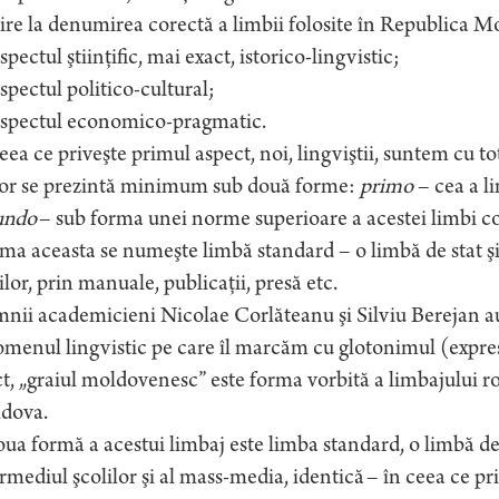
ire la denumirea corectă a limbii folosite în Republica Mo
spectul ştiinţific, mai exact, istorico-lingvistic;
spectul politico-cultural;
aspectul economico-pragmatic.
eea ce priveşte primul aspect, noi, lingviştii, suntem cu to
or se prezintă minimum sub două forme:
primo
– cea a li
undo
– sub forma unei norme superioare a acestei limbi 
a aceasta se numeşte limbă standard – o limbă de stat şi
ilor, prin manuale, publicaţii, presă etc.
nii academicieni Nicolae Corlăteanu şi Silviu Berejan 
omenul lingvistic pe care îl marcăm cu glotonimul (expre
t, „graiul moldovenesc” este forma vorbită a limbajului r
dova.
ua formă a acestui limbaj este limba standard, o limbă de 
rmediul şcolilor şi al mass-media, identică – în ceea ce pr