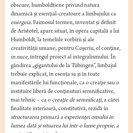
obscure, humboldtiene privind natura
dinamică şi esenţial-creatoare a limbajului ca
enérgeia.
Faimosul termen, inventat şi definit
de Aristotel, apare situat, în opera capitală a lui
Humboldt, la temeliile vorbirii şi ale
creativităţii umane; pentru Coşeriu, el conţine,
in nuce
, întregul proiect al integralismului. În
gândirea „gigantului de la Tübingen”, limbajul
trebuie explicat, în esenţa sa şi în toate
manifestările lui funcţionale, ca o creaţie sau o
instituire liberă de conţinuturi semnificative,
mai tehnic – ca o
creaţie de semnificaţi
, a cărei
finalitate interioară, constitutivă, rezidă în
structurarea primară a experienţei omului în
lumea dată şi situarea lui într-o lume proprie, a