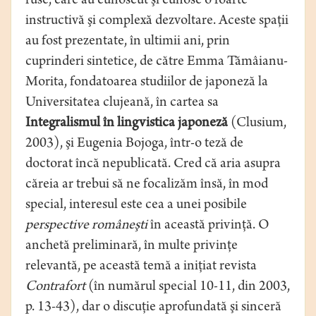
ruse, care au cunoscut şi cunosc o foarte
instructivă şi complexă dezvoltare. Aceste spaţii
au fost prezentate, în ultimii ani, prin
cuprinderi sintetice, de către Emma Tămâianu-
Morita, fondatoarea studiilor de japoneză la
Universitatea clujeană, în cartea sa
Integralismul în lingvistica japoneză
(Clusium,
2003), şi Eugenia Bojoga, într-o teză de
doctorat încă nepublicată. Cred că aria asupra
căreia ar trebui să ne focalizăm însă, în mod
special, interesul este cea a unei posibile
perspective româneşti
în această privinţă. O
anchetă preliminară, în multe privinţe
relevantă, pe această temă a iniţiat revista
Contrafort
(în numărul special 10-11, din 2003,
p. 13-43), dar o discuţie aprofundată şi sinceră