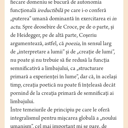
fiecare domeniu se bucură de autonomia
funcţională
ireductibilă
pe care i-o conferă
„puterea” umană dominantă în exercitarea ei
in
actu.
Spre deosebire de Croce, pe de o parte, şi
de Heidegger, pe de altă parte, Coşeriu
argumentează, astfel, că
poezia,
în sensul larg
de „interpretare a lumii” şi de „creaţie de lumi”,
nu poate şi nu trebuie să fie redusă la funcţia
semnificativă a limbajului, ca „structurare
primară a experienţei în lume”, dar că, în acelaşi
timp, creaţia poetică nu poate fi înţeleasă decât
pornind de la creaţia primară de semnificaţi ai
limbajului.
Între temeiurile de principiu pe care le oferă
integralismul pentru mişcarea globală a „noului
umanism”, cel mai important mi se pare, de