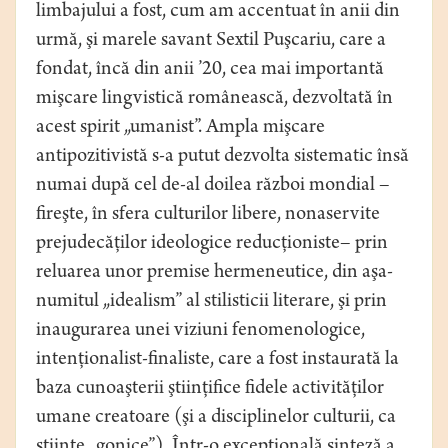
limbajului a fost, cum am accentuat în anii din
urmă, şi marele savant Sextil Puşcariu, care a
fondat, încă din anii ’20, cea mai importantă
mişcare lingvistică românească, dezvoltată în
acest spirit „umanist”. Ampla mişcare
antipozitivistă s-a putut dezvolta sistematic însă
numai după cel de-al doilea război mondial –
fireşte, în sfera culturilor libere, nonaservite
prejudecăţilor ideologice reducţioniste– prin
reluarea unor premise hermeneutice, din aşa-
numitul „idealism” al stilisticii literare, şi prin
inaugurarea unei viziuni fenomenologice,
intenţionalist-finaliste, care a fost instaurată la
baza cunoaşterii ştiinţifice fidele activităţilor
umane creatoare (şi a disciplinelor culturii, ca
ştiinţe „gonice”). Într-o excepţională sinteză a