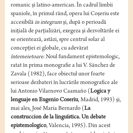
romanic şi latino-american. În cadrul limbii
spaniole, în primul rând, opera lui Coşeriu este
accesibilă
in integrum
şi, după o perioadă
iniţială de parţializări, exegeza şi dezvoltările ei
se orientează, astăzi, spre centrul solar al
concepţiei ei globale, cu adevărat
întemeietoare
. Noul fundament epistemologic,
ratat în prima monografie a lui V. Sánchez de
Zavala (1982), face obiectul unor foarte
serioase dezbateri în lucrările monografice ale
lui Antonio Vilarnovo Caamaño (
Logica y
lenguaje en Eugenio Coseriu
, Madrid, 1993) şi,
mai ales, José Maria Bernardo (
La
construccion de la linguística. Un debate
epistemologico
, Valencia, 1995). Din acest