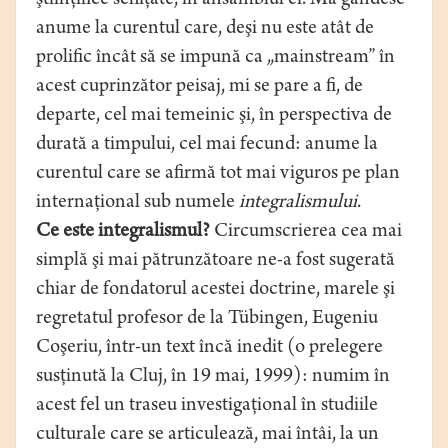
ştiinţifice schiţate, în ansamblul ei. Mă gândesc
anume la curentul care, deşi nu este atât de
prolific încât să se impună ca „mainstream” în
acest cuprinzător peisaj, mi se pare a fi, de
departe, cel mai temeinic şi, în perspectiva de
durată a timpului, cel mai fecund: anume la
curentul care se afirmă tot mai viguros pe plan
internaţional sub numele
integralismului
.
Ce este integralismul?
Circumscrierea cea mai
simplă şi mai pătrunzătoare ne-a fost sugerată
chiar de fondatorul acestei doctrine, marele şi
regretatul profesor de la Tübingen, Eugeniu
Coşeriu, într-un text încă inedit (o prelegere
susţinută la Cluj, în 19 mai, 1999): numim în
acest fel un traseu investigaţional în studiile
culturale care se articulează, mai întâi, la un