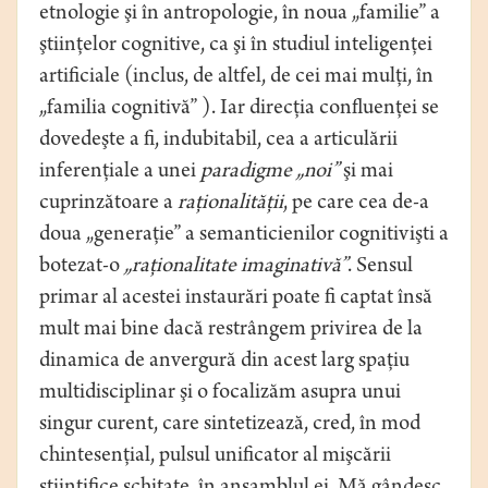
etnologie şi în antropologie, în noua „familie” a
ştiinţelor cognitive, ca şi în studiul inteligenţei
artificiale (inclus, de altfel, de cei mai mulţi, în
„familia cognitivă” ). Iar direcţia confluenţei se
dovedeşte a fi, indubitabil, cea a articulării
inferenţiale a unei
paradigme „noi”
şi mai
cuprinzătoare a
raţionalităţii
, pe care cea de-a
doua „generaţie” a semanticienilor cognitivişti a
botezat-o
„raţionalitate imaginativă”
. Sensul
primar al acestei instaurări poate fi captat însă
mult mai bine dacă restrângem privirea de la
dinamica de anvergură din acest larg spaţiu
multidisciplinar şi o focalizăm asupra unui
singur curent, care sintetizează, cred, în mod
chintesenţial, pulsul unificator al mişcării