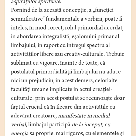
aspiraţiilor spirituale
.
Pornind de la această concepţie, a „funcţiei
semnificative” fundamentale a vorbirii, poate fi
înţeles, în mod corect, rolul primordial acordat,
în abordarea integralistă, eşalonului primar al
limbajului, în raport cu întregul spectru al
activităţilor libere sau creativ-culturale. Trebuie
subliniat cu vigoare, înainte de toate, că
postulatul primordialităţii limbajului nu aduce
nici un prejudiciu, în acest demers, celorlalte
facultăţi umane implicate în actul creaţiei-
culturale: prin acest postulat se recunoaşte doar
faptul crucial că în fiecare din activităţile cu
adevărat creatoare,
manifestate în mediul
verbal
, limbajul participă
de la început, cu
energia
sa proprie, mai riguros, cu elementele şi