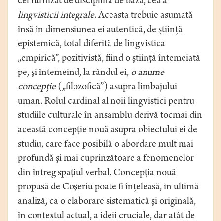
cel furnizat de disciplina de bază, cea a
lingvisticii integrale
. Aceasta trebuie asumată
însă în dimensiunea ei autentică, de ştiinţă
epistemică, total diferită de lingvistica
„empirică”, pozitivistă, fiind o ştiinţă întemeiată
pe, şi întemeind, la rândul ei,
o anume
concepţie
(„filozofică”) asupra limbajului
uman. Rolul cardinal al noii lingvistici pentru
studiile culturale în ansamblu derivă tocmai din
această concepţie nouă asupra obiectului ei de
studiu, care face posibilă o abordare mult mai
profundă şi mai cuprinzătoare a fenomenelor
din întreg spaţiul verbal. Concepţia nouă
propusă de Coşeriu poate fi înţeleasă, în ultimă
analiză, ca o elaborare sistematică şi originală,
în contextul actual, a ideii cruciale, dar atât de