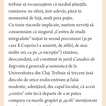
trebuie să recunoaştem că mediul ştiinţific
românesc ne oferă, într-adevăr, până în
momentul de faţă, mult prea puţin.
Cu toate riscurile implicate, suntem nevoiţi să
consemnăm că singurul „Centru de studii
integraliste” iniţiat în sensul preconizat (şi pe
care E.Coşeriu l-a amintit, de altfel, de mai
multe ori, ca pe „o excepţie”) rămâne,
deocamdată, cel constituit în jurul
Catedrei de
lingvistică generală şi semiotică
de la
Universitatea din Cluj. Trebuie să trecem însă
dincolo de orice endocentrism şi falsă
modestie, admiţând, din capul locului, că acest
„centru” este încă departe de a se putea
compara cu marile grupări şi „şcoli” menţionate