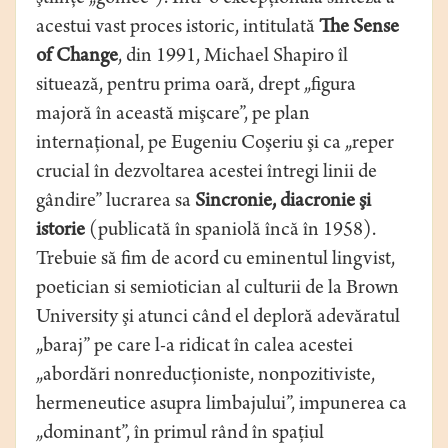
acestui vast proces istoric, intitulată
The Sense
of Change
, din 1991, Michael Shapiro îl
situează, pentru prima oară, drept „figura
majoră în această mişcare”, pe plan
internaţional, pe Eugeniu Coşeriu şi ca „reper
crucial în dezvoltarea acestei întregi linii de
gândire” lucrarea sa
Sincronie, diacronie şi
istorie
(publicată în spaniolă încă în 1958).
Trebuie să fim de acord cu eminentul lingvist,
poetician si semiotician al culturii de la Brown
University şi atunci când el deploră adevăratul
„baraj” pe care l-a ridicat în calea acestei
„abordări nonreducţioniste, nonpozitiviste,
hermeneutice asupra limbajului”, impunerea ca
„dominant”, în primul rând în spaţiul