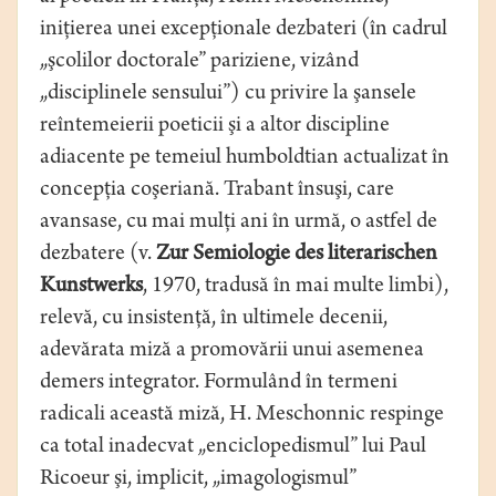
iniţierea unei excepţionale dezbateri (în cadrul
„şcolilor doctorale” pariziene, vizând
„disciplinele sensului”) cu privire la şansele
reîntemeierii poeticii şi a altor discipline
adiacente pe temeiul humboldtian actualizat în
concepţia coşeriană. Trabant însuşi, care
avansase, cu mai mulţi ani în urmă, o astfel de
dezbatere (v.
Zur Semiologie des literarischen
Kunstwerks
, 1970, tradusă în mai multe limbi),
relevă, cu insistenţă, în ultimele decenii,
adevărata miză a promovării unui asemenea
demers integrator. Formulând în termeni
radicali această miză, H. Meschonnic respinge
ca total inadecvat „enciclopedismul” lui Paul
Ricoeur şi, implicit, „imagologismul”