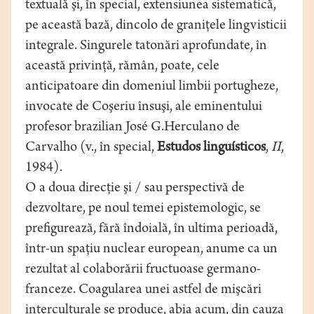
textuală şi, în special, extensiunea sistematică,
pe această bază, dincolo de graniţele lingvisticii
integrale. Singurele tatonări aprofundate, în
această privinţă, rămân, poate, cele
anticipatoare din domeniul limbii portugheze,
invocate de Coşeriu însuşi, ale eminentului
profesor brazilian José G.Herculano de
Carvalho (v., în special,
Estudos linguísticos
,
II
,
1984).
O a doua direcţie şi / sau perspectivă de
dezvoltare, pe noul temei epistemologic, se
prefigurează, fără îndoială, în ultima perioadă,
într-un spaţiu nuclear european, anume ca un
rezultat al colaborării fructuoase germano-
franceze. Coagularea unei astfel de mişcări
interculturale se produce, abia acum, din cauza