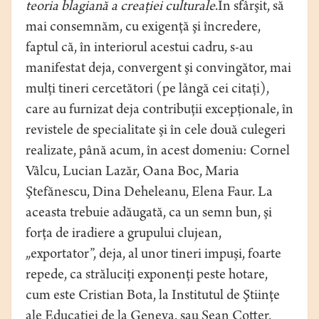
teoria blagiană a creaţiei culturale
.În sfârşit, să
mai consemnăm, cu exigenţă şi încredere,
faptul că, în interiorul acestui cadru, s-au
manifestat deja, convergent şi convingător, mai
mulţi tineri cercetători (pe lângă cei citaţi),
care au furnizat deja contribuţii excepţionale, în
revistele de specialitate şi în cele două culegeri
realizate, până acum, în acest domeniu: Cornel
Vâlcu, Lucian Lazăr, Oana Boc, Maria
Ştefănescu, Dina Deheleanu, Elena Faur. La
aceasta trebuie adăugată, ca un semn bun, şi
forţa de iradiere a grupului clujean,
„exportator”, deja, al unor tineri impuşi, foarte
repede, ca străluciţi exponenţi peste hotare,
cum este Cristian Bota, la Institutul de Ştiinţe
ale Educaţiei de la Geneva, sau Sean Cotter,