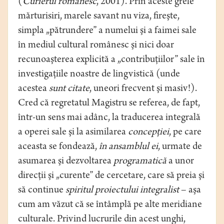
(
Curierul românesc
, 2001). Prin aceste grele
mărturisiri, marele savant nu viza, fireşte,
simpla „pătrundere” a numelui şi a faimei sale
în mediul cultural românesc şi nici doar
recunoaşterea explicită a „contribuţiilor” sale în
investigaţiile noastre de lingvistică (unde
acestea
sunt citate
, uneori frecvent şi masiv!).
Cred că regretatul Magistru se referea, de fapt,
într-un sens mai adânc, la traducerea integrală
a operei sale şi la asimilarea
concepţiei
, pe care
aceasta se fondează,
în ansamblul ei
, urmate de
asumarea şi dezvoltarea
programatică
a unor
direcţii şi „curente” de cercetare, care să preia şi
să continue
spiritul proiectului integralist
– aşa
cum am văzut că se întâmplă pe alte meridiane
culturale. Privind lucrurile din acest unghi,