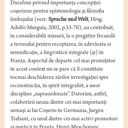
Durafour privind importanţa concepţiei
coşeriene pentru epistemologia şi filozofia
limbajului (vezi:
Sprache und Welt
, Hrsg.
Adolfo Murguía, 2002, p.33-70), au contribuit,
în considerabilă măsură, la o pregătire fecundă
a terenului pentru receptarea, în adevărata ei
semnificaţie, a lingvisticii integrale (şi) în
Franţa. Aspectul de departe cel mai promiţător
în acest context mi se pare că îl constituie
tocmai deschiderea zărilor investigaţiei spre
reconstrucţia, în spirit integralist, a unor
discipline „supraordonate”. Datorăm, astfel,
colaborării unuia dintre cei mai importanţi
urmaşi ai lui Coşeriu în Germania, Jurgen
Trabant, cu unul dintre cei mai activi promotori
ai poeticii în Franţa, Henri Meschonnic,