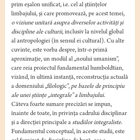
prim eşalon unificat, i.e. cel al ştiinţelor
limbajului, şi care promovează, pe acest temei,
o viziune unitară asupra diverselor activităţi şi
discipline ale culturii
, inclusiv la nivelul global
al antropologiei (în sensul ei cultural). Cu alte
cuvinte, este vorba despre, într-o primă
aproximaţie, un modùl al „noului umanism”,
care reia proiectul fundamental humboldtian,
vizând, în ultimă instanţă, reconstrucţia actuală
a domeniului „filologic”,
pe bazele de principiu
ale unei ştiinţe „integrale” a limbajului.
Câteva foarte sumare precizări se impun,
înainte de toate, în privinţa cadrului disciplinar
şi a direcţiei principale a
studiilor integraliste
.
Fundamentul conceptual, în aceste studii, este