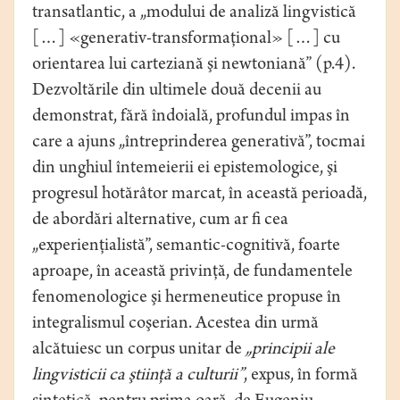
transatlantic, a „modului de analiză lingvistică
[…] «generativ-transformaţional» […] cu
orientarea lui carteziană şi newtoniană” (p.4).
Dezvoltările din ultimele două decenii au
demonstrat, fără îndoială, profundul impas în
care a ajuns „întreprinderea generativă”, tocmai
din unghiul întemeierii ei epistemologice, şi
progresul hotărâtor marcat, în această perioadă,
de abordări alternative, cum ar fi cea
„experienţialistă”, semantic-cognitivă, foarte
aproape, în această privinţă, de fundamentele
fenomenologice şi hermeneutice propuse în
integralismul coşerian. Acestea din urmă
alcătuiesc un corpus unitar de
„principii ale
lingvisticii ca ştiinţă a culturii”
, expus, în formă