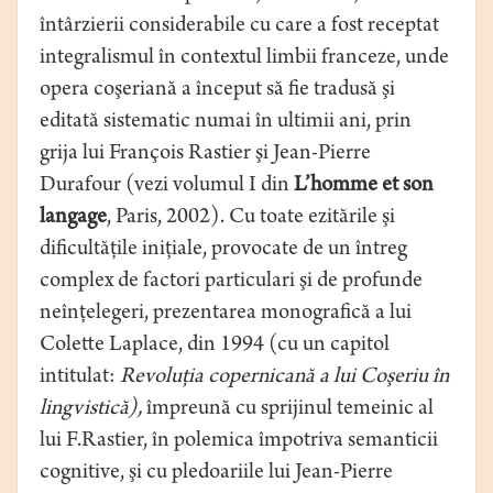
întârzierii considerabile cu care a fost receptat
integralismul în contextul limbii franceze, unde
opera coşeriană a început să fie tradusă şi
editată sistematic numai în ultimii ani, prin
grija lui François Rastier şi Jean-Pierre
Durafour (vezi volumul I din
L’homme et son
langage
, Paris, 2002). Cu toate ezitările şi
dificultăţile iniţiale, provocate de un întreg
complex de factori particulari şi de profunde
neînţelegeri, prezentarea monografică a lui
Colette Laplace, din 1994 (cu un capitol
intitulat:
Revoluţia copernicană a lui Coşeriu în
lingvistică),
împreună cu sprijinul temeinic al
lui F.Rastier, în polemica împotriva semanticii
cognitive, şi cu pledoariile lui Jean-Pierre