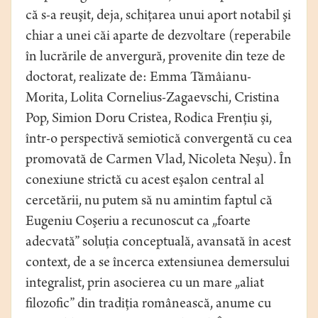
că s-a reuşit, deja, schiţarea unui aport notabil şi
chiar a unei căi aparte de dezvoltare (reperabile
în lucrările de anvergură, provenite din teze de
doctorat, realizate de: Emma Tămâianu-
Morita, Lolita Cornelius-Zagaevschi, Cristina
Pop, Simion Doru Cristea, Rodica Frenţiu şi,
într-o perspectivă semiotică convergentă cu cea
promovată de Carmen Vlad, Nicoleta Neşu). În
conexiune strictă cu acest eşalon central al
cercetării, nu putem să nu amintim faptul că
Eugeniu Coşeriu a recunoscut ca „foarte
adecvată” soluţia conceptuală, avansată în acest
context, de a se încerca extensiunea demersului
integralist, prin asocierea cu un mare „aliat
filozofic” din tradiţia românească, anume cu