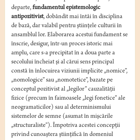
departe,
fundamentul epistemologic
antipozitivist
, dobândit mai întâi în disciplina
de bază, dar valabil pentru ştiinţele culturii în
ansamblul lor. Elaborarea acestui fundament se
înscrie, desigur, într-un proces istoric mai
amplu, care s-a precipitat în a doua parte a
secolului încheiat şi al cărui sens principal
constă în înlocuirea viziunii implicite „nomice”,
„nomologice” sau „nomotetice”, bazate pe
conceptul pozitivist al „legilor” cauzalităţii
fizice (precum în faimoasele „legi fonetice” ale
neogramaticilor) sau al determinismului
sistemelor de semne (asumat în mişcările
„structuraliste”). Împotriva acestei concepţii
privind cunoaştera ştiinţifică în domeniul