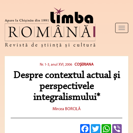
Toggl
naviga
COŞERIANA
Nr. 1-3, anul XVI, 2006
Despre contextul actual şi
perspectivele
integralismului*
Mircea BORCILĂ
Facebook
Twitter
WhatsApp
Viber