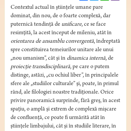
Contextul actual în ştiinţele umane pare
dominat, din nou, de o foarte complexă, dar
puternică tendinţă de
unificare
, ce se face
resimţită, la acest început de mileniu, atât în
orientarea de ansamblu convergentă
, îndreptată
spre constituirea temeiurilor unitare ale unui
„nou umanism”, cât şi în
dinamica
internă
, de
proiecţie transdisciplinară
, pe care o putem
distinge, astăzi, „cu ochiul liber”, în principalele
sfere ale „studiilor culturale” şi, poate, în primul
rând, ale filologiei noastre tradiţionale. Orice
privire panoramică surprinde, fără greş, în acest
spaţiu, o amplă şi extrem de complexă mişcare
de confluenţă, ce poate fi urmărită atât în
ştiinţele limbajului, cât şi în studiile literare, în