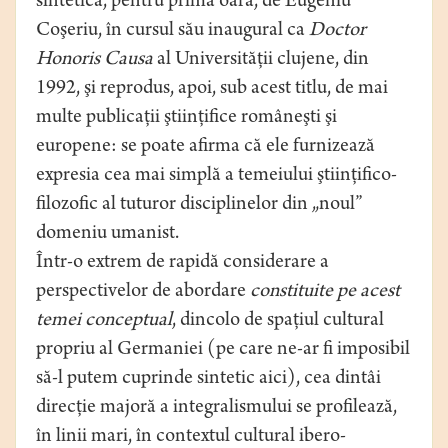
sintetică, pentru prima oară, de Eugeniu
Coşeriu, în cursul său inaugural ca
Doctor
Honoris Causa
al Universităţii clujene, din
1992, şi reprodus, apoi, sub acest titlu, de mai
multe publicaţii ştiinţifice româneşti şi
europene: se poate afirma că ele furnizează
expresia cea mai simplă a temeiului ştiinţifico-
filozofic al tuturor disciplinelor din „noul”
domeniu umanist.
Într-o extrem de rapidă considerare a
perspectivelor de abordare
constituite pe acest
temei conceptual
, dincolo de spaţiul cultural
propriu al Germaniei (pe care ne-ar fi imposibil
să-l putem cuprinde sintetic aici), cea dintâi
direcţie majoră a integralismului se profilează,
în linii mari, în contextul cultural ibero-