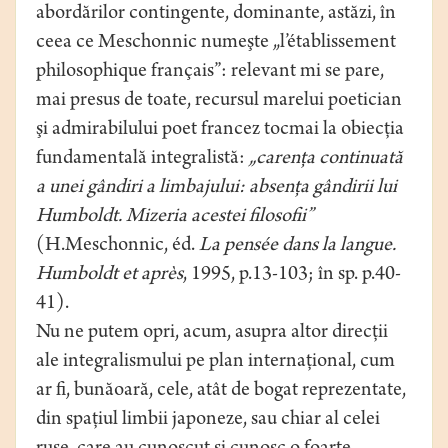
abordărilor contingente, dominante, astăzi, în
ceea ce Meschonnic numeşte „l’établissement
philosophique français”: relevant mi se pare,
mai presus de toate, recursul marelui poetician
şi admirabilului poet francez tocmai la obiecţia
fundamentală integralistă:
„carenţa continuată
a unei gândiri a limbajului: absenţa gândirii lui
Humboldt. Mizeria acestei filosofii”
(H.Meschonnic, éd.
La pensée dans la langue.
Humboldt et après
, 1995, p.13-103; în sp. p.40-
41).
Nu ne putem opri, acum, asupra altor direcţii
ale integralismului pe plan internaţional, cum
ar fi, bunăoară, cele, atât de bogat reprezentate,
din spaţiul limbii japoneze, sau chiar al celei