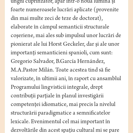
unghi cuprinzător, apar într-o nouă lumină şi
foarte numeroasele lucrări aplicate (provenite
din mai multe zeci de teze de doctorat),
elaborate în câmpul semanticii structurale
coşeriene, mai ales sub impulsul unor lucrări de
pionierat ale lui Horst Geckeler, dar şi ale unor
importanţi semanticieni spanioli, cum sunt:
Gregorio Salvador, B.García Hernández,
M.A.Pastor Milán. Toate acestea tind să fie
valorizate, în ultimii ani, în raport cu ansamblul
Programului lingvisticii integrale, drept
contribuţii parţiale în planul investigării
competenţei idiomatice, mai precis la nivelul
structurării paradigmatice a semnificatelor
lexicale. Evenimentul cel mai important în
dezvoltările din acest spaţiu cultural mi se pare