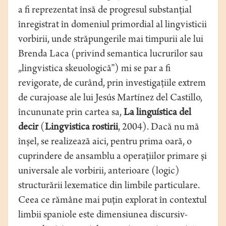
a fi reprezentat însă de progresul substanţial
înregistrat în domeniul primordial al lingvisticii
vorbirii, unde străpungerile mai timpurii ale lui
Brenda Laca (privind semantica lucrurilor sau
„lingvistica skeuologică”) mi se par a fi
revigorate, de curând, prin investigaţiile extrem
de curajoase ale lui Jesús Martínez del Castillo,
încununate prin cartea sa,
La linguística del
decir
(
Lingvistica rostirii
, 2004). Dacă nu mă
înşel, se realizează aici, pentru prima oară, o
cuprindere de ansamblu a operaţiilor primare şi
universale ale vorbirii, anterioare (logic)
structurării lexematice din limbile particulare.
Ceea ce rămâne mai puţin explorat în contextul
limbii spaniole este dimensiunea discursiv-