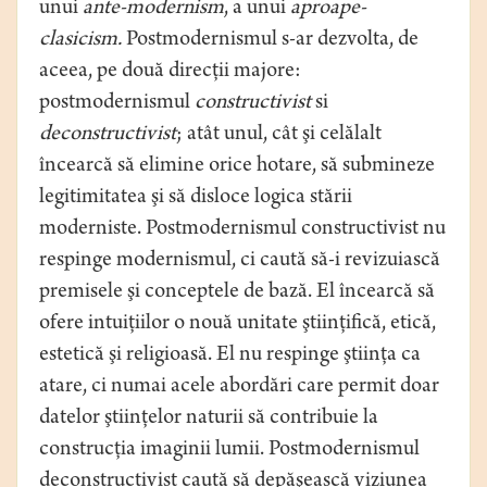
unui
ante-modernism
, a unui
aproape-
clasicism.
Postmodernismul s-ar dezvolta, de
aceea, pe două direcţii majore:
postmodernismul
constructivist
si
deconstructivist
; atât unul, cât şi celălalt
încearcă să elimine orice hotare, să submineze
legitimitatea şi să disloce logica stării
moderniste. Postmodernismul constructivist nu
respinge modernismul, ci caută să-i revizuiască
premisele şi conceptele de bază. El încearcă să
ofere intuiţiilor o nouă unitate ştiinţifică, etică,
estetică şi religioasă. El nu respinge ştiinţa ca
atare, ci numai acele abordări care permit doar
datelor ştiinţelor naturii să contribuie la
construcţia imaginii lumii. Postmodernismul
deconstructivist caută să depăşească viziunea