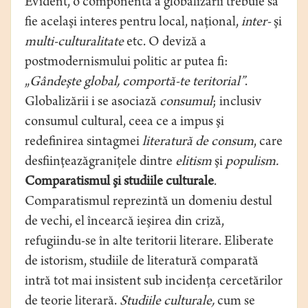
Evident, o componentă a globalizării trebuie să
fie acelaşi interes pentru local, naţional,
inter-
şi
multi-culturalitate
etc. O deviză a
postmodernismului politic ar putea fi:
„
Gândeşte global, comportă-te teritorial”
.
Globalizării i se asociază
consumul
; inclusiv
consumul cultural, ceea ce a impus şi
redefinirea sintagmei
literatură de consum
, care
desfiinţeazăgraniţele dintre
elitism
şi
populism.
Comparatismul şi studiile culturale
.
Comparatismul reprezintă un domeniu destul
de vechi, el încearcă ieşirea din criză,
refugiindu-se în alte teritorii literare. Eliberate
de istorism, studiile de literatură comparată
intră tot mai insistent sub incidenţa cercetărilor
de teorie literară.
Studiile culturale,
cum se