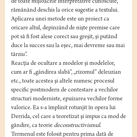
de toate mijloacele interpretative cunoscute,
rămânând deschis la orice sugestie a textului.
Aplicarea unei metode este un proiect ca
oricare altul, depinzând de nişte premise care
pot să fi fost alese corect sau greşit, şi putând
duce la succes sau la eşec, mai devreme sau mai
târziu”.
Reacţia de ocultare a modelor şi modelelor,
cum ar fi „gândirea slabă”, „rizomul” deleuzian
etc., toate acestea şi altele numesc procesul
specific postmodern de contestare a vechilor
structuri moderniste, epuizarea vechilor forme
valorice. Ea s-a împlinit rotunjit în opera lui
Derrida, cel care a teoretizat şi impus ca mod de
gândire, ca teorie
deconstructivismul
.
Termenul este folosit pentru prima dată de