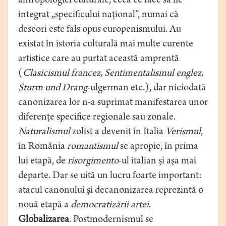
antropologiei culturale, ceea ce face să fie
integrat „specificului naţional”, numai că
deseori este fals opus europenismului. Au
existat în istoria culturală mai multe curente
artistice care au purtat această amprentă
(
Clasicismul francez, Sentimentalismul englez,
Sturm und Drang-
ulgerman etc.), dar niciodată
canonizarea lor n-a suprimat manifestarea unor
diferenţe specifice regionale sau zonale.
Naturalismul
zolist a devenit în Italia
Verismul
,
în România
romantismul
se apropie, în prima
lui etapă, de
risorgimento
-ul italian şi aşa mai
departe. Dar se uită un lucru foarte important:
atacul canonului şi decanonizarea reprezintă o
nouă etapă a
democratizării artei
.
Globalizarea
. Postmodernismul se