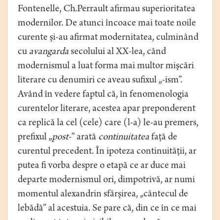
Fontenelle, Ch.Perrault afirmau superioritatea
modernilor. De atunci încoace mai toate noile
curente şi-au afirmat modernitatea, culminând
cu
avangarda
secolului al XX-lea, când
modernismul a luat forma mai multor mişcări
literare cu denumiri ce aveau sufixul „-ism”.
Având în vedere faptul că, în fenomenologia
curentelor literare, acestea apar preponderent
ca replică la cel (cele) care (l-a) le-au premers,
prefixul „
post-
” arată
continuitatea
faţă de
curentul precedent. În ipoteza continuităţii, ar
putea fi vorba despre o etapă ce ar duce mai
departe modernismul ori, dimpotrivă, ar numi
momentul alexandrin sfârşirea, „cântecul de
lebădă” al acestuia. Se pare că, din ce în ce mai