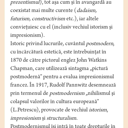
prezentismul
), tot aşa cum şi în avangardă au
coexistat mai multe curente (
dadaism,
futurism, constructivism
etc.), iar altele
convieţuiesc cu el (inclusiv vechiul istorism şi
impresionism).
Istoric privind lucrurile
,
cuvântul
postmodern
,
cu încărcătură estetică, este întrebuinţat în
1870 de către pictorul englez John Watkins
Chapman, care utilizează sintagma „pictură
postmodernă” pentru a evalua impresionismul
francez. În 1917, Rudolf Pannwitz desemnează
prin termenul de
postmodernism
„nihilismul şi
colapsul valorilor în cultura europeană”
(L.Petrescu), provocate de vechiul
istorism
,
impresionism
şi
structuralism.
Postmodernismul îşi intră în toate drepturile în