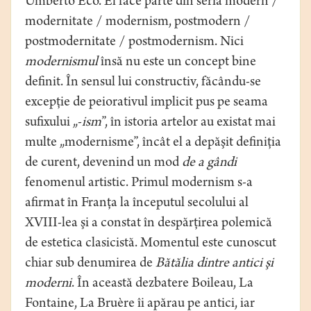
Umberto Eco. El face parte din seria modern /
modernitate / modernism, postmodern /
postmodernitate / postmodernism. Nici
modernismul
însă nu este un concept bine
definit. În sensul lui constructiv, făcându-se
excepţie de peiorativul implicit pus pe seama
sufixului „-
ism
”, în istoria artelor au existat mai
multe „modernisme”, încât el a depăşit definiţia
de curent, devenind un mod
de a gândi
fenomenul artistic. Primul modernism s-a
afirmat în Franţa la începutul secolului al
XVIII-lea şi a constat în despărţirea polemică
de estetica clasicistă. Momentul este cunoscut
chiar sub denumirea de
Bătălia dintre antici şi
moderni
. În această dezbatere Boileau, La
Fontaine, La Bruère îi apărau pe antici, iar