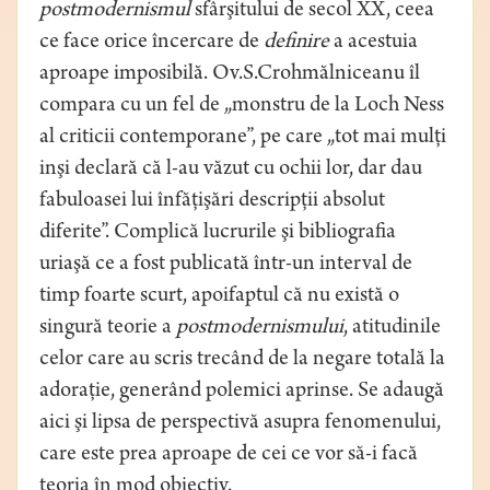
postmodernismul
sfârşitului de secol XX, ceea
ce face orice încercare de
definire
a acestuia
aproape imposibilă. Ov.S.Crohmălniceanu îl
compara cu un fel de „monstru de la Loch Ness
al criticii contemporane”, pe care „tot mai mulţi
inşi declară că l-au văzut cu ochii lor, dar dau
fabuloasei lui înfăţişări descripţii absolut
diferite”. Complică lucrurile şi bibliografia
uriaşă ce a fost publicată într-un interval de
timp foarte scurt, apoifaptul că nu există o
singură teorie a
postmodernismului
, atitudinile
celor care au scris trecând de la negare totală la
adoraţie, generând polemici aprinse. Se adaugă
aici şi lipsa de perspectivă asupra fenomenului,
care este prea aproape de cei ce vor să-i facă
teoria în mod obiectiv.