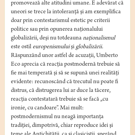
promovează alte atitudini umane. E adevărat că
uneori se trece la intoleranţă şi am exemplifica
doar prin contestarismul estetic pe criterii
politice sau prin opunerea naţionalului
globalizării, deşi nu totdeauna
naţionalismul
este ostil
europenismului
şi
globalizării.
Răspunzând unor astfel de acuzaţii, Umberto
Eco aprecia că reacţia postmodernă trebuie să
fie mai temperată şi să se supună unei realităţi
evidente: recunoscând că trecutul nu poate fi
distrus, că distrugerea lui ar duce la tăcere,
reacţia contestatară trebuie să se facă „cu
ironie, cu candoare”. Mai mult:
postmodernismul nu neagă importanţa
tradiţiei, dimpotrivă, chiar reproduce idei şi
teme ale Antichităţii, ca şi clasiciştii, sperând