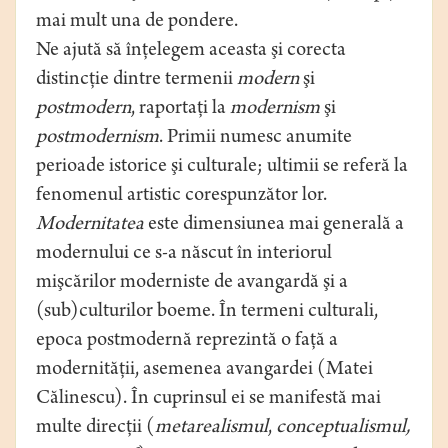
mai mult una de pondere.
Ne ajută să înţelegem aceasta şi corecta
distincţie dintre termenii
modern
şi
postmodern
, raportaţi la
modernism
şi
postmodernism
. Primii numesc anumite
perioade istorice şi culturale; ultimii se referă la
fenomenul artistic corespunzător lor.
Modernitatea
este dimensiunea mai generală a
modernului ce s-a născut în interiorul
mişcărilor moderniste de avangardă şi a
(sub)culturilor boeme. În termeni culturali,
epoca postmodernă reprezintă o faţă a
modernităţii, asemenea avangardei (Matei
Călinescu). În cuprinsul ei se manifestă mai
multe direcţii (
metarealismul
,
conceptualismul,