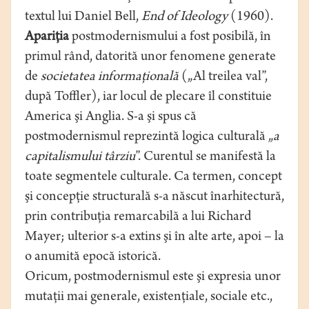
textul lui Daniel Bell,
End of Ideology
(1960).
Apariţia
postmodernismului a fost posibilă, în
primul rând, datorită unor fenomene generate
de
societatea informaţională
(„Al treilea val”,
după Toffler), iar locul de plecare îl constituie
America şi Anglia. S-a şi spus că
postmodernismul reprezintă logica culturală „
a
capitalismului târziu
”. Curentul se manifestă la
toate segmentele culturale. Ca termen, concept
şi concepţie structurală s-a născut înarhitectură,
prin contribuţia remarcabilă a lui Richard
Mayer; ulterior s-a extins şi în alte arte, apoi – la
o anumită epocă istorică.
Oricum, postmodernismul este şi expresia unor
mutaţii mai generale, existenţiale, sociale etc.,