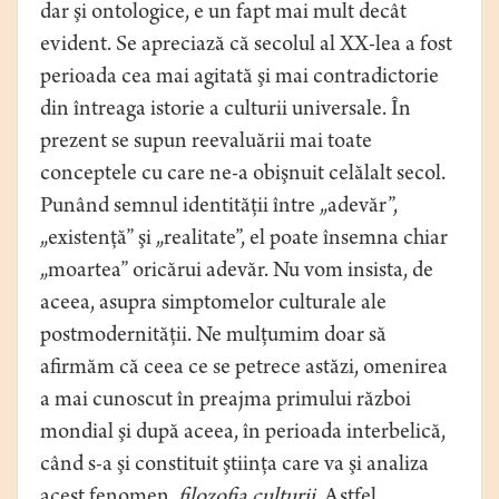
dar şi ontologice, e un fapt mai mult decât
evident. Se apreciază că secolul al XX-lea a fost
perioada cea mai agitată şi mai contradictorie
din întreaga istorie a culturii universale. În
prezent se supun reevaluării mai toate
conceptele cu care ne-a obişnuit celălalt secol.
Punând semnul identităţii între „adevăr”,
„existenţă” şi „realitate”, el poate însemna chiar
„moartea” oricărui adevăr. Nu vom insista, de
aceea, asupra simptomelor culturale ale
postmodernităţii. Ne mulţumim doar să
afirmăm că ceea ce se petrece astăzi, omenirea
a mai cunoscut în preajma primului război
mondial şi după aceea, în perioada interbelică,
când s-a şi constituit ştiinţa care va şi analiza
acest fenomen,
filozofia culturii
. Astfel,