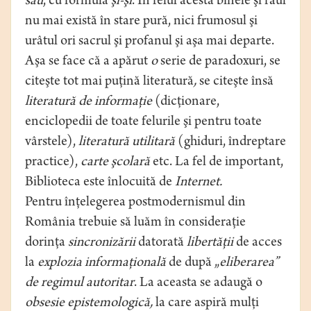
sau
, cu formula
şi-şi
. În felul acesta binele şi răul
nu mai există în stare pură, nici frumosul şi
urâtul ori sacrul şi profanul şi aşa mai departe.
Aşa se face că a apărut
o
serie de paradoxuri, se
citeşte tot mai puţină literatură
,
se citeşte însă
literatură de informaţie
(dicţionare,
enciclopedii de toate felurile şi pentru toate
vârstele),
literatură utilitară
(ghiduri, îndreptare
practice),
carte şcolară
etc. La fel de important,
Biblioteca este înlocuită de
Internet.
Pentru înţelegerea postmodernismul din
România trebuie să luăm în consideraţie
dorinţa
sincronizării
datorată
libertăţii
de acces
la
explozia informaţională
de după „
eliberarea”
de regimul autoritar
. La aceasta se adaugă o
obsesie epistemologică,
la care aspiră mulţi