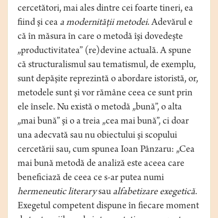
cercetători, mai ales dintre cei foarte tineri, ea
fiind şi cea
a modernităţii metodei
. Adevărul e
că în măsura în care o metodă îşi dovedeşte
„productivitatea” (re)devine actuală. A spune
că structuralismul sau tematismul, de exemplu,
sunt depăşite reprezintă o abordare istoristă, or,
metodele sunt şi vor rămâne ceea ce sunt prin
ele însele. Nu există o metodă „bună”, o alta
„mai bună” şi o a treia „cea mai bună”, ci doar
una adecvată sau nu obiectului şi scopului
cercetării sau, cum spunea Ioan Pânzaru: „Cea
mai bună metodă de analiză este aceea care
beneficiază de ceea ce s-ar putea numi
hermeneutic literary
sau
alfabetizare exegetică
.
Exegetul competent dispune în fiecare moment