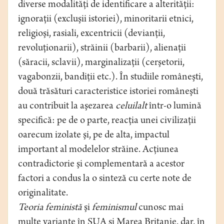
diverse modalităţi de identificare a alterităţii:
ignoraţii (excluşii istoriei), minoritarii etnici,
religioşi, rasiali, excentricii (devianţii,
revoluţionarii), străinii (barbarii), alienaţii
(săracii, sclavii), marginalizaţii (cerşetorii,
vagabonzii, bandiţii etc.). În studiile româneşti,
două trăsături caracteristice istoriei româneşti
au contribuit la aşezarea
celuilalt
într-o lumină
specifică: pe de o parte, reacţia unei civilizaţii
oarecum izolate şi, pe de alta, impactul
important al modelelor străine. Acţiunea
contradictorie şi complementară a acestor
factori a condus la o sinteză cu certe note de
originalitate.
Teoria feministă
şi
feminismul
cunosc mai
multe variante în SUA şi Marea Britanie, dar, în