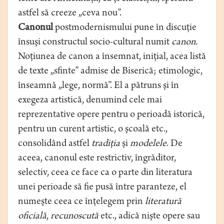
astfel să creeze „ceva nou”.
Canonul
postmodernismului pune în discuţie
însuşi constructul socio-cultural numit
canon.
Noţiunea de canon a însemnat, iniţial, acea listă
de texte „sfinte” admise de Biserică; etimologic,
înseamnă „lege, normă”. El a pătruns şi în
exegeza artistică, denumind cele mai
reprezentative opere pentru o perioadă istorică,
pentru un curent artistic, o şcoală etc.,
consolidând astfel
tradiţia
şi
modelele
. De
aceea, canonul este restrictiv, îngrăditor,
selectiv, ceea ce face ca o parte din literatura
unei perioade să fie pusă între paranteze, el
numeşte ceea ce înţelegem prin
literatură
oficială
,
recunoscută
etc., adică nişte opere sau