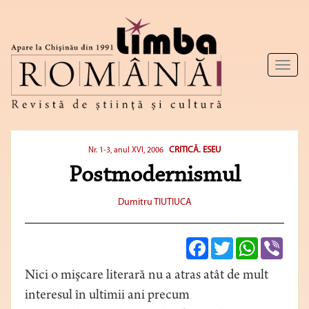
Toggl
naviga
CRITICĂ. ESEU
Nr. 1-3, anul XVI, 2006
Postmodernismul
Dumitru TIUTIUCA
Facebook
Twitter
WhatsApp
Viber
Nici o mişcare literară nu a atras atât de mult
interesul în ultimii ani precum