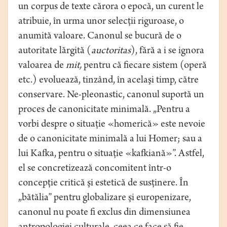
un corpus de texte cărora o epocă, un curent le
atribuie, în urma unor selecţii riguroase, o
anumită valoare. Canonul se bucură de o
autoritate lărgită (
auctoritas
), fără a i se ignora
valoarea de
mit,
pentru că fiecare sistem (operă
etc.) evoluează, tinzând, în acelaşi timp, către
conservare. Ne-pleonastic, canonul suportă un
proces de canonicitate minimală. „Pentru a
vorbi despre o situaţie «homerică» este nevoie
de o canonicitate minimală a lui Homer; sau a
lui Kafka, pentru o situaţie «kafkiană»”. Astfel,
el se concretizează concomitent într-o
concepţie critică şi estetică de susţinere. În
„bătălia” pentru globalizare şi europenizare,
canonul nu poate fi exclus din dimensiunea