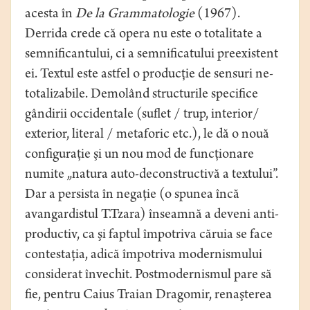
acesta în
De la Grammatologie
(1967).
Derrida crede că opera nu este o totalitate a
semnificantului, ci a semnificatului preexistent
ei. Textul este astfel o producţie de sensuri ne-
totalizabile. Demolând structurile specifice
gândirii occidentale (suflet / trup, interior/
exterior, literal / metaforic etc.), le dă o nouă
configuraţie şi un nou mod de funcţionare
numite „natura auto-deconstructivă a textului”.
Dar a persista în negaţie (o spunea încă
avangardistul T.Tzara) înseamnă a deveni anti-
productiv, ca şi faptul împotriva căruia se face
contestaţia, adică împotriva modernismului
considerat învechit. Postmodernismul pare să
fie, pentru Caius Traian Dragomir, renaşterea