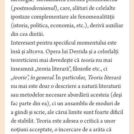
ideologia/ factualitatea estetică postmodernă
(
postmodernismul
), care, alături de celelalte
ipostaze complementare ale fenomenalităţii
(istoria, politica, economia, etc.), derivă auxiliar
din cea dintâi.
Interesant pentru specificul momentului este
însă şi altceva. Opera lui Derrida şi a celorlalţi
teoreticieni mai dovedeşte că
teoria
nu mai
înseamnă „teoria literară”, filozofie etc., ci
„teorie”, în general
. În particular,
Teoria literară
nu mai este doar o descriere a naturii literaturii
sau metodelor necesare abordării acesteia (deşi
fac parte din ea), ci un ansamblu de moduri de
a gândi şi scrie, ale cărui limite sunt foarte dificil
de stabilit. Teoria este adesea o critică a unor
noţiuni acceptate, o încercare de a arăta că