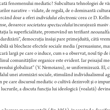
cată fenomenului mediatic? Subcultura tehnologiei de vârf
rilor narative – vidate, de regulă, de o dominantă cultura
rcând doar a oferi
individului electronic
ceea ce D. Kellne
nse, deoarece
societatea spectacolului
încurajează masiv
taţia la superficialitate, promovând un terifiant
neoanalfa
dardizării”, democraţia însăşi pare primejduită, câtă vre
bilă să blocheze efectele sociale media (persuasiune, man
cară largă pe care o induce, cum s-a observat, noul tip de 
inul comunităţilor organice este evident. Iar peisajul med
resului globalizat” (V. Nemoianu), se uniformizează. El, 
alul unei atomizări sociale, stimulând individualismul agre
 pe care discursul mediatic o cultivă dezinvolt şi o impun
 lucrurile, a discuta funcţia lui ideologică (voalată) devin