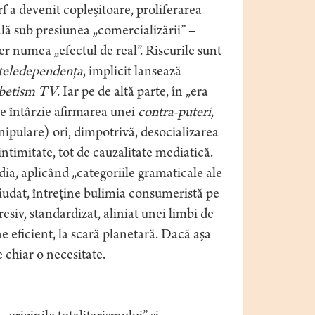
 a devenit copleşitoare, proliferarea
lă sub presiunea „comercializării” –
r numea „efectul de real”. Riscurile sunt
teledependenţa
, implicit lansează
betism TV
. Iar pe de altă parte, în „era
me întârzie afirmarea unei
contra-puteri
,
ipulare) ori, dimpotrivă, desocializarea
intimitate, tot de cauzalitate mediatică.
ia, aplicând „categoriile gramaticale ale
ciudat, întreţine bulimia consumeristă pe
siv, standardizat, aliniat unei limbi de
e eficient, la scară planetară. Dacă aşa
e chiar o necesitate.