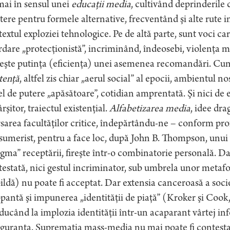
mai în sensul unei
educaţii media
, cultivând deprinderile 
tere pentru formele alternative, frecventând şi alte rute 
extul exploziei tehnologice. Pe de altă parte, sunt voci car
dare „protecţionistă”, incriminând, îndeosebi, violenţa m
veşte putinţa (eficienţa) unei asemenea recomandări. C
tenţă
, altfel zis chiar „aerul social” al epocii, ambientul 
el de putere „apăsătoare”, cotidian amprentată. Şi nici d
rşitor, traiectul existenţial.
Alfabetizarea media
, idee dra
sarea facultăţilor critice, îndepărtându-ne – conform prof
umerist, pentru a face loc, după John B. Thompson, unui 
gma” receptării, fireşte într-o combinatorie personală. 
estată, nici gestul incriminator, sub umbrela unor metafo
ildă) nu poate fi acceptat. Dar extensia canceroasă a socie
pantă şi impunerea „identităţii de piaţă” (Kroker şi Cook,
ucând la implozia identităţii într-un acaparant vârtej in
guranţa. Supremaţia mass-media nu mai poate fi contestat