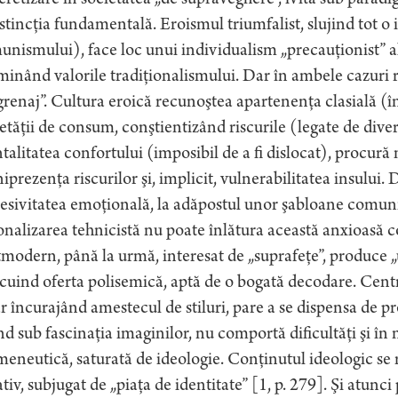
retizare în societatea „de supraveghere”, ivită sub paradigm
istincţia fundamentală. Eroismul triumfalist, slujind tot o 
nismului), face loc unui individualism „precauţionist” al
inând valorile tradiţionalismului. Dar în ambele cazuri
renaj”. Cultura eroică recunoştea apartenenţa clasială (î
etăţii de consum, conştientizând riscurile (legate de diversi
alitatea confortului (imposibil de a fi dislocat), procu
prezenţa riscurilor şi, implicit, vulnerabilitatea insului.
esivitatea emoţională, la adăpostul unor şabloane comun
onalizarea tehnicistă nu poate înlătura această anxioasă co
modern, până la urmă, interesat de „suprafeţe”, produce 
cuind oferta polisemică, aptă de o bogată decodare. Cent
r încurajând amestecul de stiluri, pare a se dispensa de p
nd sub fascinaţia imaginilor, nu comportă dificultăţi şi în
eneutică, saturată de ideologie. Conţinutul ideologic se r
tiv, subjugat de „piaţa de identitate” [1, p. 279]. Şi atunc