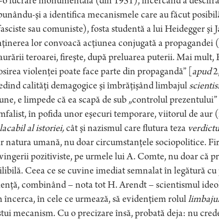
-o lucrare monumentală (din 1951), încercând a descifra „
unându-şi a identifica mecanismele care au făcut posibilă
fasciste sau comuniste), fosta studentă a lui Heidegger ş
inerea lor convoacă acţiunea conjugată a propagandei (sfi
aurării teroarei, fireşte, după preluarea puterii. Mai mu
osirea violenţei poate face parte din propagandă” [
apud
2,
dind calităţi demagogice şi îmbrăţişând limbajul
scienti
iune, e limpede că ea scapă de sub „controlul prezentului
mfalist, în pofida unor eşecuri temporare, viitorul de aur
acabil al istoriei,
cât şi nazismul care flutura teza
verdictu
r natura umană, nu doar circumstanţele sociopolitice. Fi
ingerii pozitiviste, pe urmele lui A. Comte, nu doar că pre
ilibilă. Ceea ce se cuvine imediat semnalat în legătură cu p
ienţă, combinând – nota tot H. Arendt – scientismul ideolo
încerca, în cele ce urmează, să evidenţiem rolul
limbaju
tui mecanism. Cu o precizare însă, probată deja: nu crede