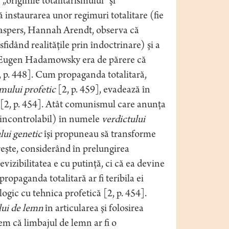
originile totalitarismului” şi
 instaurarea unor regimuri totalitare (fie
i Jaspers, Hannah Arendt, observa că
dând realităţile prin îndoctrinare) şi a
lt, Eugen Hadamowsky era de părere că
 p. 448]. Cum propaganda totalitară,
smului profetic
[2, p. 459], evadează în
” [2, p. 454]. Atât comunismul care anunţa
 (incontrolabil) în numele
verdictului
lui genetic
îşi propuneau să transforme
reşte, considerând în prelungirea
vizibilitatea e cu putinţă, ci că ea devine
ropaganda totalitară ar fi teribila ei
gic cu tehnica profetică [2, p. 454].
lui de lemn
în articularea şi folosirea
m că limbajul de lemn ar fi o