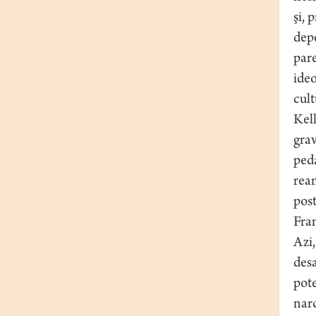
şi, 
depe
pare
ideo
cult
Kell
grav
peda
ream
post
Fra
Azi,
des
pote
narc