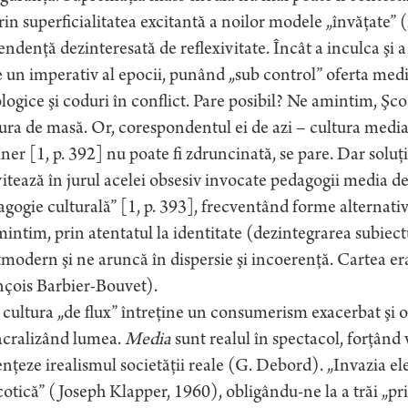
prin superficialitatea excitantă a noilor modele „învăţate” (
ndenţă dezinteresată de reflexivitate. Încât a inculca şi 
 un imperativ al epocii, punând „sub control” oferta media
logice şi coduri în conflict. Pare posibil? Ne amintim, Şcoa
ura de masă. Or, corespondentul ei de azi – cultura media 
ner [1, p. 392] nu poate fi zdruncinată, se pare. Dar solu
itează în jurul acelei obsesiv invocate pedagogii media de ti
gogie culturală” [1, p. 393], frecventând forme alternati
intim, prin atentatul la identitate (dezintegrarea subiect
modern şi ne aruncă în dispersie şi incoerenţă. Cartea er
nçois Barbier-Bouvet).
 cultura „de flux” întreţine un consumerism exacerbat şi o
acralizând lumea.
Media
sunt realul în spectacol, forţând
nţeze irealismul societăţii reale (G. Debord). „Invazia ele
otică” (Joseph Klapper, 1960), obligându-ne la a trăi „pr