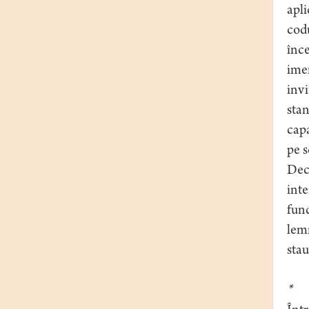
apli
codu
înce
ime
invi
stan
capa
pe s
Decl
inte
fund
lemn
stau
*