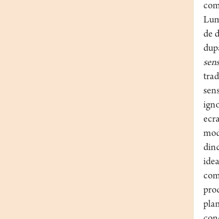
com
Lum
de 
dup
sens
trad
sens
igno
ecra
mode
dinc
idea
comu
prod
plan