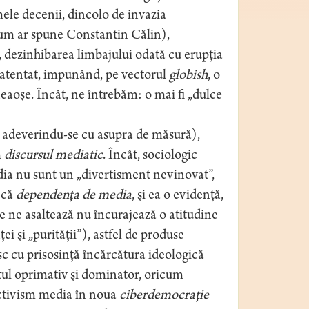
mele decenii, dincolo de invazia
(cum ar spune Constantin Călin),
, dezinhibarea limbajului odată cu erupţia
st atentat, impunând, pe vectorul
globish
, o
eaoşe. Încât, ne întrebăm: o mai fi „dulce
 adeverindu-se cu asupra de măsură),
m
discursul mediatic
. Încât, sociologic
dia nu sunt un „divertisment nevinovat”,
 că
dependenţa de media
, şi ea o evidenţă,
are ne asaltează nu încurajează o atitudine
ţei şi „purităţii”), astfel de produse
sc cu prisosinţă încărcătura ideologică
tul oprimativ şi dominator, oricum
activism media în noua
ciberdemocraţie