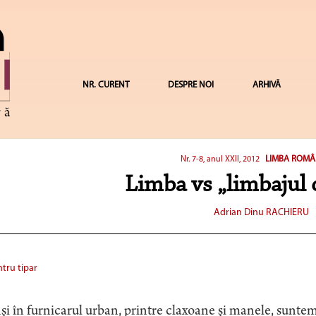
NR. CURENT
DESPRE NOI
ARHIVĂ
LIMBA ROMÂ
Nr. 7-8, anul XXII, 2012
Limba vs „limbajul
Adrian Dinu RACHIERU
tru tipar
şi în furnicarul urban, printre claxoane şi manele, sunte