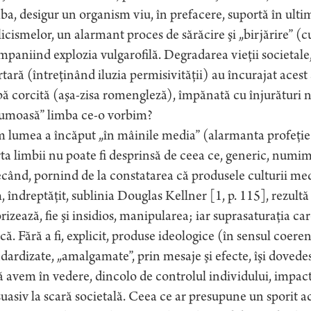
a, desigur un organism viu, în prefacere, suportă în ulti
icismelor, un alarmant proces de sărăcire şi „birjărire” 
paniind explozia vulgarofilă. Degradarea vieţii societale
rtară (întreţinând iluzia permisivităţii) au încurajat ace
ă corcită (aşa-zisa romengleză), împănată cu înjurături n
frumoasă” limba ce-o vorbim?
 lumea a încăput „în mâinile media” (alarmanta profeţie
ta limbii nu poate fi desprinsă de ceea ce, generic, numi
când, pornind de la constatarea că produsele culturii me
 îndreptăţit, sublinia Douglas Kellner [1, p. 115], rezultă
rizează, fie şi insidios, manipularea; iar suprasaturaţia c
ică. Fără a fi, explicit, produse ideologice (în sensul coeren
dardizate, „amalgamate”, prin mesaje şi efecte, îşi dovede
 avem în vedere, dincolo de controlul individului, impac
uasiv la scară societală. Ceea ce ar presupune un sporit 