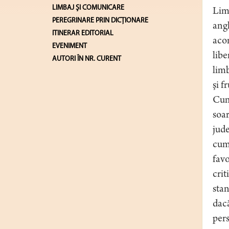
LIMBAJ ŞI COMUNICARE
Limb
PEREGRINARE PRIN DICȚIONARE
angl
ITINERAR EDITORIAL
acom
EVENIMENT
libe
AUTORI ÎN NR. CURENT
limb
şi 
Cum
soar
jude
cum,
favo
crit
stan
dacă
pers