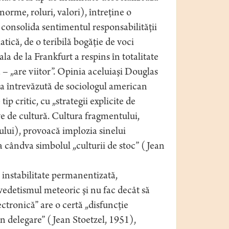
norme, roluri, valori), întreţine o
a consolida sentimentul responsabilităţii
tică, de o teribilă bogăţie de voci
la de la Frankfurt a respins în totalitate
– „are viitor”. Opinia aceluiaşi Douglas
ţia întrevăzută de sociologul american
p critic, cu „strategii explicite de
ve de cultură. Cultura fragmentului,
ului), provoacă implozia sinelui
a cândva simbolul „culturii de stoc” (Jean
 instabilitate permanentizată,
 vedetismul meteoric şi nu fac decât să
ctronică” are o certă „disfuncţie
in delegare” (Jean Stoetzel, 1951),