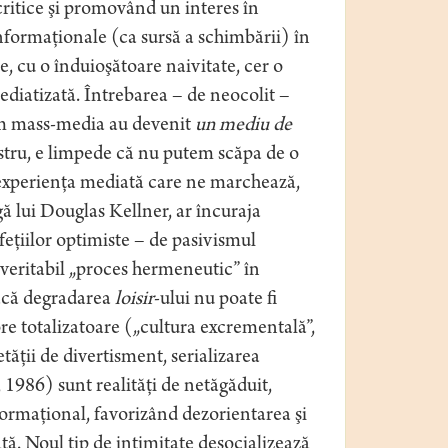
critice şi promovând un interes în
informaţionale (ca sursă a schimbării) în
e, cu o înduioşătoare naivitate, cer o
ediatizată. Întrebarea – de neocolit –
um mass-media au devenit
un mediu de
nostru, e limpede că nu putem scăpa de o
e experienţa mediată care ne marchează,
gă lui Douglas Kellner, ar încuraja
eţiilor optimiste – de pasivismul
veritabil „proces hermeneutic” în
Dacă degradarea
loisir
-ului nu poate fi
re totalizatoare („cultura excrementală”,
tăţii de divertisment, serializarea
 1986) sunt realităţi de netăgăduit,
formaţional, favorizând dezorientarea şi
ă. Noul tip de intimitate desocializează