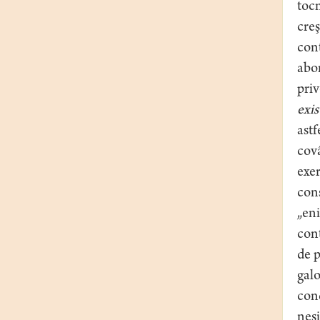
toc
creş
cont
abor
pri
exis
astf
covâ
exer
cons
„eni
cont
de p
galo
cond
nesi