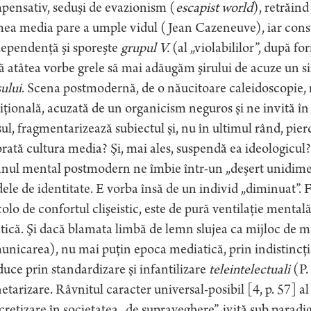
pensativ, seduşi de evazionism (
escapist world
), retrăind
ea media pare a umple vidul (Jean Cazeneuve), iar consu
dependenţă şi sporeşte
grupul V.
(al „violabililor”, după fo
ă atâtea vorbe grele să mai adăugăm şirului de acuze un
ului
. Scena postmodernă, de o năucitoare caleidoscopie
iţională, acuzată de un organicism neguros şi ne invită în
ul, fragmentarizează subiectul şi, nu în ultimul rând, pierd
rată cultura media? Şi, mai ales, suspendă ea ideologicul?
nul mental postmodern ne îmbie într-un „deşert unidimen
le de identitate. E vorba însă de un individ „diminuat”. 
olo de confortul clişeistic, este de pură ventilaţie mentală
tică. Şi dacă blamata limbă de lemn slujea ca mijloc de m
nicarea), nu mai puţin epoca mediatică, prin indistincţia
uce prin standardizare şi infantilizare
teleintelectuali
(P.
etarizare. Râvnitul caracter universal-posibil [4, p. 57] a