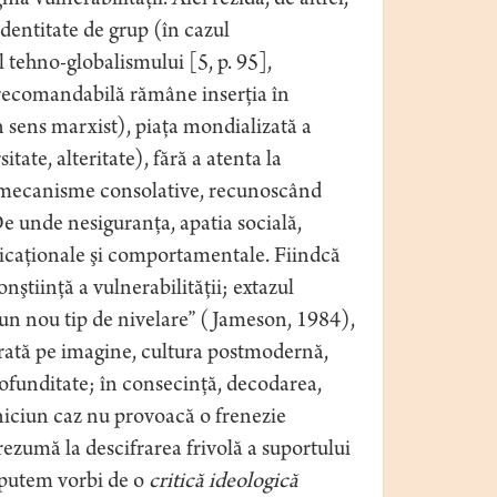
a vulnerabilităţii. Aici rezidă, de altfel,
identitate de grup (în cazul
 tehno-globalismului [5, p. 95],
 recomandabilă rămâne inserţia în
n sens marxist), piaţa mondializată a
tate, alteritate), fără a atenta la
ră mecanisme consolative, recunoscând
 De unde nesiguranţa, apatia socială,
icaţionale şi comportamentale. Fiindcă
nştiinţă a vulnerabilităţii; extazul
„un nou tip de nivelare” (Jameson, 1984),
rată pe imagine, cultura postmodernă,
rofunditate; în consecinţă, decodarea,
 niciun caz nu provoacă o frenezie
ezumă la descifrarea frivolă a suportului
i putem vorbi de o
critică ideologică