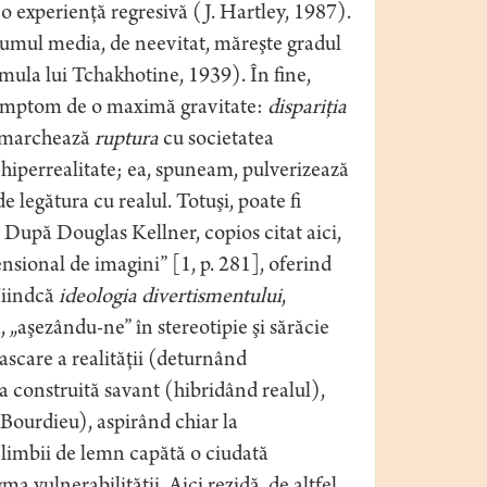
 o experienţă regresivă (J. Hartley, 1987).
mul media, de neevitat, măreşte gradul
rmula lui Tchakhotine, 1939). În fine,
 simptom de o maximă gravitate:
dispariţia
, marchează
ruptura
cu societatea
 hiperrealitate; ea, spuneam, pulverizează
e legătura cu realul. Totuşi, poate fi
 După Douglas Kellner, copios citat aici,
sional de imagini” [1, p. 281], oferind
Fiindcă
ideologia divertismentului
,
, „aşezându-ne” în stereotipie şi sărăcie
ascare a realităţii (deturnând
 construită savant (hibridând realul),
 Bourdieu), aspirând chiar la
l limbii de lemn capătă o ciudată