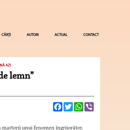
CĂRȚI
AUTORI
ACTUAL
CONTACT
NĂ AZI
 de lemn”
Facebook
Twitter
WhatsApp
Viber
m martorii unui fenomen îngrijorător.