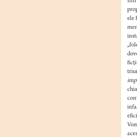
Într
prop
ele 
menţ
inst
„fol
dove
ficţ
triu
impl
chia
conv
infa
efic
Vom 
aces