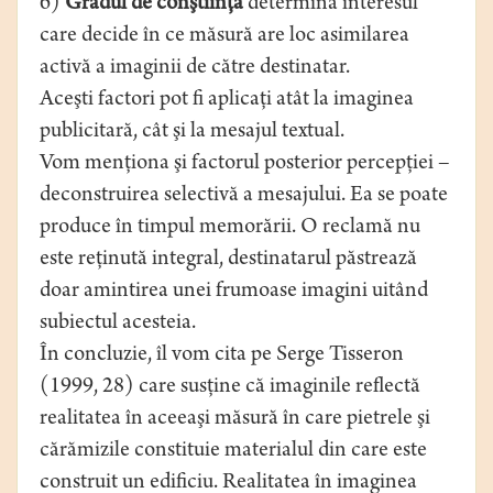
6)
Gradul de conştiinţă
determină interesul
care decide în ce măsură are loc asimilarea
activă a imaginii de către destinatar.
Aceşti factori pot fi aplicaţi atât la imaginea
publicitară, cât şi la mesajul textual.
Vom menţiona şi factorul posterior percepţiei –
deconstruirea selectivă a mesajului. Ea se poate
produce în timpul memorării. O reclamă nu
este reţinută integral, destinatarul păstrează
doar amintirea unei frumoase imagini uitând
subiectul acesteia.
În concluzie, îl vom cita pe Serge Tisseron
(1999, 28) care susţine că imaginile reflectă
realitatea în aceeaşi măsură în care pietrele şi
cărămizile constituie materialul din care este
construit un edificiu. Realitatea în imaginea