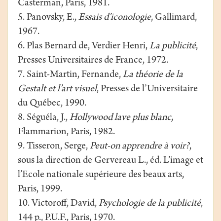
Casterman, Paris, 1981.
5. Panovsky, E.,
Essais d’iconologie
, Gallimard,
1967.
6. Plas Bernard de, Verdier Henri,
La publicité
,
Presses Universitaires de France, 1972.
7. Saint-Martin, Fernande,
La théorie de la
Gestalt et l’art visuel
, Presses de l’Universitaire
du Québec, 1990.
8. Séguéla, J.,
Hollywood lave plus blanc
,
Flammarion, Paris, 1982.
9. Tisseron, Serge,
Peut-on apprendre à voir?
,
sous la direction de Gervereau L., éd. L’image et
l’Ecole nationale supérieure des beaux arts,
Paris, 1999.
10. Victoroff, David,
Psychologie de la publicité
,
144 p., P.U.F., Paris, 1970.