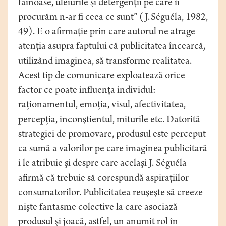
făinoase, uleiurile şi detergenţii pe care îi
procurăm n-ar fi ceea ce sunt” (J. Séguéla, 1982,
49). E o afirmaţie prin care autorul ne atrage
atenţia asupra faptului că publicitatea încearcă,
utilizând imaginea, să transforme realitatea.
Acest tip de comunicare exploatează orice
factor ce poate influenţa individul:
raţionamentul, emoţia, visul, afectivitatea,
percepţia, inconştientul, miturile etc. Datorită
strategiei de promovare, produsul este perceput
ca sumă a valorilor pe care imaginea publicitară
i le atribuie şi despre care acelaşi J. Séguéla
afirmă că trebuie să corespundă aspiraţiilor
consumatorilor. Publicitatea reuşeşte să creeze
nişte fantasme colective la care asociază
produsul şi joacă, astfel, un anumit rol în