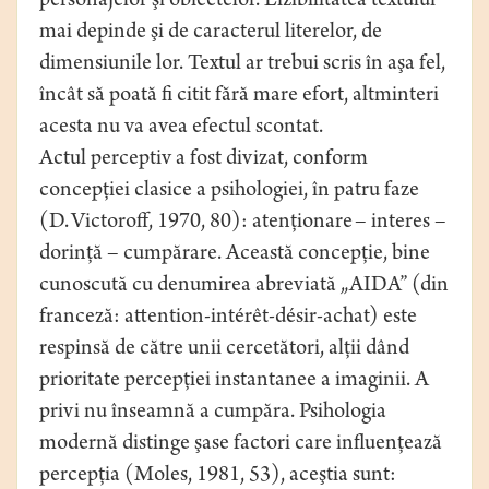
personajelor şi obiectelor. Lizibilitatea textului
mai depinde şi de caracterul literelor, de
dimensiunile lor. Textul ar trebui scris în aşa fel,
încât să poată fi citit fără mare efort, altminteri
acesta nu va avea efectul scontat.
Actul perceptiv a fost divizat, conform
concepţiei clasice a psihologiei, în patru faze
(D. Victoroff, 1970, 80): atenţionare – interes –
dorinţă – cumpărare. Această concepţie, bine
cunoscută cu denumirea abreviată „AIDA” (din
franceză: attention-intérêt-désir-achat) este
respinsă de către unii cercetători, alţii dând
prioritate percepţiei instantanee a imaginii. A
privi nu înseamnă a cumpăra. Psihologia
modernă distinge şase factori care influenţează
percepţia (Moles, 1981, 53), aceştia sunt: