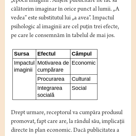
„epocii imaginii”. Afişele publicitare ne fac să
călătorim imaginar în orice punct al lumii. „A
vedea” este substitutul lui „a avea”. Impactul
psihologic al imaginii are cel puţin trei efecte,
pe care le consemnăm în tabelul de mai jos.
Sursa
Efectul
Câmpul
Impactul
Motivarea de
Economic
imaginii
cumpărare
Procurarea
Cultural
Integrarea
Social
socială
Drept urmare, receptorul va cumpăra produsul
promovat, fapt care are, la rândul său, implicaţii
directe în plan economic. Dacă publicitatea a