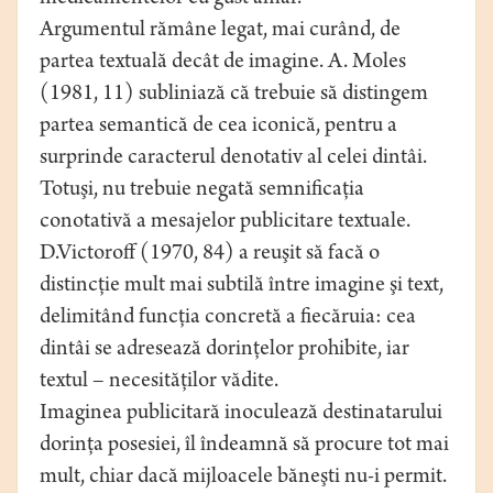
Argumentul rămâne legat, mai curând, de
partea textuală decât de imagine. A. Moles
(1981, 11) subliniază că trebuie să distingem
partea semantică de cea iconică, pentru a
surprinde caracterul denotativ al celei dintâi.
Totuşi, nu trebuie negată semnificaţia
conotativă a mesajelor publicitare textuale.
D.Victoroff (1970, 84) a reuşit să facă o
distincţie mult mai subtilă între imagine şi text,
delimitând funcţia concretă a fiecăruia: cea
dintâi se adresează dorinţelor prohibite, iar
textul – necesităţilor vădite.
Imaginea publicitară inoculează destinatarului
dorinţa posesiei, îl îndeamnă să procure tot mai
mult, chiar dacă mijloacele băneşti nu-i permit.