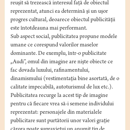
reuşit să trezească interesul faţă de obiectul
reprezentat, atunci ea determină şi un uşor
progres cultural, deoarece obiectul publicităţii
este întotdeauna mai performant.
Sub aspect social, publicitatea propune modele
umane ce corespund valorilor maselor
dominante. De exemplu, într-o publicitate
„Audi”, omul din imagine are nişte obiecte ce
fac dovada luxului, rafinamentului,
dinamismului (vestimentaţia bine asortată, de o
calitate impecabilă, autoturismul de lux etc.).
Publicitatea recurge la acest tip de imagine
pentru că fiecare vrea să-i semene individului
reprezentat: personajele din materialele
publicitare sunt purtătorii unor valori graţie
cărora poate supravieţui un anumit tip de