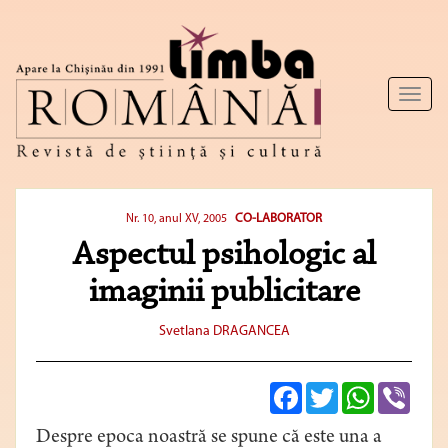
Toggl
naviga
CO-LABORATOR
Nr. 10, anul XV, 2005
Aspectul psihologic al
imaginii publicitare
Svetlana DRAGANCEA
Facebook
Twitter
WhatsApp
Viber
Despre epoca noastră se spune că este una a