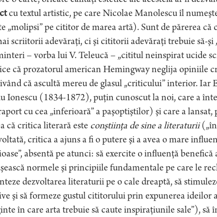
re o carte, oricâte calităţi estetice ale acesteia ar fi dezv
ct
cu textul artistic, pe care Nicolae Manolescu îl numeşte 
e „molipsi” pe cititor de marea artă). Sunt de părerea că c
i scriitorii adevăraţi, ci şi cititorii adevăraţi trebuie să-şi
interi – vorba lui V. Teleucă – „cititul neinspirat ucide scr
ice că prozatorul american Hemingway neglija opiniile crit
vând că ascultă mereu de glasul „criticului” interior. Iar E
 Ionescu (1834-1872), puţin cunoscut la noi, care a înte
raport cu cea „inferioară” a paşoptiştilor) şi care a lansa
a că critica literară este
conştiinţa de sine a literaturii
(„în 
oltată, critica a ajuns a fi o putere şi a avea o mare influen
ioase”, absentă pe atunci: să exercite o influenţă benefică 
şească normele şi principiile fundamentale pe care le recl
nteze dezvoltarea literaturii pe o cale dreaptă, să stimulez
ive şi să formeze gustul cititorului prin expunerea ideilo
inte în care arta trebuie să caute inspiraţiunile sale”), să 