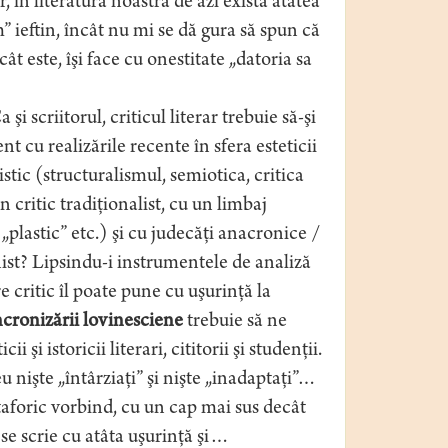
Or, în literatura noastră de azi există atâtea
” ieftin, încât nu mi se dă gura să spun că
ât este, îşi face cu onestitate „datoria sa
i scriitorul, criticul literar trebuie să-şi
nt cu realizările recente în sfera esteticii
istic (structuralismul, semiotica, critica
 critic tradiţionalist, cu un limbaj
, „plastic” etc.) şi cu judecăţi anacronice /
st? Lipsindu-i instrumentele de analiză
 critic îl poate pune cu uşurinţă la
ncronizării lovinesciene
trebuie să ne
 şi istoricii literari, cititorii şi studenţii.
 nişte „întârziaţi” şi nişte „inadaptaţi”…
etaforic vorbind, cu un cap mai sus decât
 se scrie cu atâta uşurinţă şi…