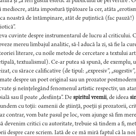
ratură şi „a feri gustul estetic al publicului de pervertire”. 
i mediocre, atâta impostură ţipătoare la cer, atâta „erotism
ica noastră de întâmpinare, atât de puţintică (fac pauză!) c
iotică”.
va cuvinte despre instrumentarul de lucru al criticului. Ca ş
veze mereu limbajul analitic, să-l aducă la zi, să fie la cure
 teoriei literare, cu noile metode de cercetare a textului art
tipală, textualismul). Ce-ar putea să spună, de exemplu, un
eizat, cu sărace calificative (de tipul: „expresiv”, „sugestiv”
mate despre un poet original sau un prozator postmoderni
vate şi neînţelegând fenomenul artistic respectiv, un atare
ială sau îl poate „desfiinţa”. De
spiritul vremii
, de ideea
si
undem cu toţii: oamenii de ştiinţă, poeţii şi prozatorii, criticii
az contrar, vom bate pasul pe loc, vom ajunge să fim mereu
ă devenim critici cu autoritate, trebuie să tindem a fi, m
rii despre care scriem. Iată de ce mă miră faptul că la noi