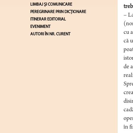
LIMBAJ ŞI COMUNICARE
treb
PEREGRINARE PRIN DICȚIONARE
– La
ITINERAR EDITORIAL
(non
EVENIMENT
cu a
AUTORI ÎN NR. CURENT
că u
poat
isto
de a
real
Spre
crea
disi
cadă
oper
în f