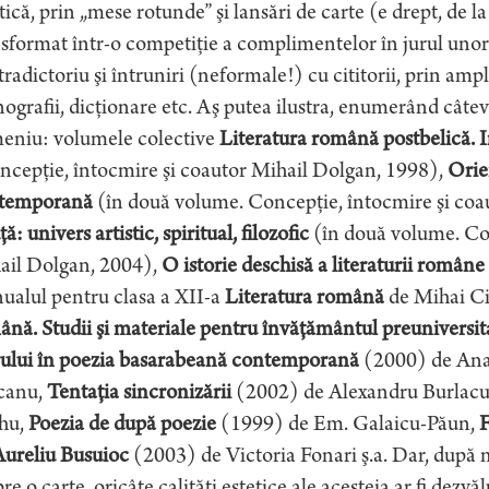
tică, prin „mese rotunde” şi lansări de carte (e drept, de la
sformat într-o competiţie a complimentelor în jurul unor
radictoriu şi întruniri (neformale!) cu cititorii, prin ample 
grafii, dicţionare etc. Aş putea ilustra, enumerând câteva
eniu: volumele colective
Literatura română postbelică. In
ncepţie, întocmire şi coautor Mihail Dolgan, 1998),
Orien
temporană
(în două volume. Concepţie, întocmire şi coa
ă: univers artistic, spiritual, filozofic
(în două volume. Con
ail Dolgan, 2004),
O istorie deschisă a literaturii române
ualul pentru clasa a XII-a
Literatura română
de Mihai Ci
nă. Studii şi materiale pentru învăţământul preuniversit
rului în poezia basarabeană contemporană
(2000) de Ana
canu,
Tentaţia sincronizării
(2002) de Alexandru Burlacu
hu,
Poezia de după poezie
(1999) de Em. Galaicu-Păun,
F
Aureliu Busuioc
(2003) de Victoria Fonari ş.a. Dar, după 