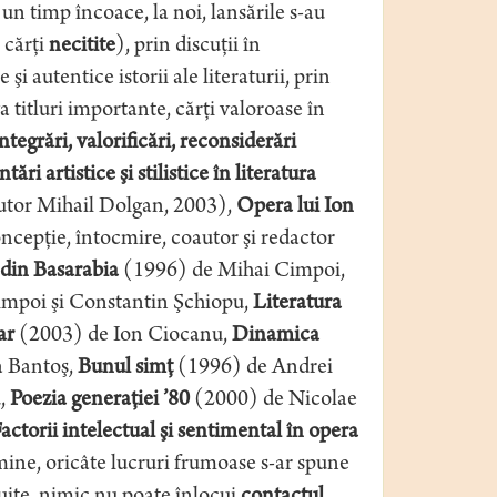
 un timp încoace, la noi, lansările s-au
 cărţi
necitite
), prin discuţii în
şi autentice istorii ale literaturii, prin
 titluri importante, cărţi valoroase în
tegrări, valorificări, reconsiderări
tări artistice şi stilistice în literatura
utor Mihail Dolgan, 2003),
Opera lui Ion
cepţie, întocmire, coautor şi redactor
 din Basarabia
(1996) de Mihai Cimpoi,
mpoi şi Constantin Şchiopu,
Literatura
ar
(2003) de Ion Ciocanu,
Dinamica
 Bantoş,
Bunul simţ
(1996) de Andrei
,
Poezia generaţiei ’80
(2000) de Nicolae
actorii intelectual şi sentimental în opera
mine, oricâte lucruri frumoase s-ar spune