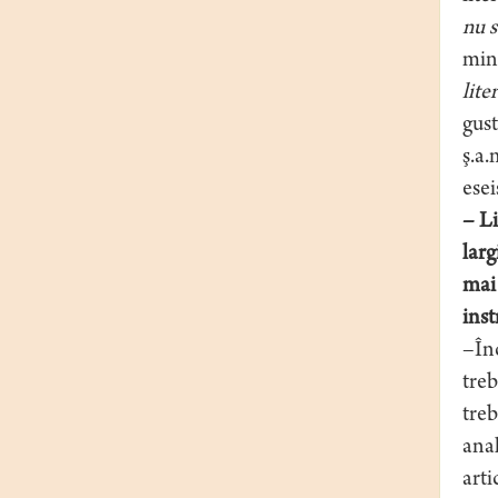
nu s
mine
lite
gust
ş.a.
esei
– Li
larg
mai 
ins
–Înc
treb
treb
anal
arti