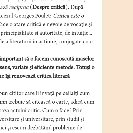
ează reciproc
(
Despre critică
). După
rancezul Georges Poulet:
Critica este o
ace o atare critică e nevoie de vocaţie şi
rincipialitate şi autoritate, de intuiţie...
ofie a literaturii în acţiune, conjugate cu o
e important să o facem cunoscută maselor
t sens, variate şi eficiente metode. Totuşi o
e îşi renovează critica literară
n cititor care îi învaţă pe ceilalţi cum
cum
trebuie să citească o carte, adică cum
 baza actului critic. Cum o face? Prin
sitare şi universitare, prin studii şi
emici şi eseuri dezbătând probleme de