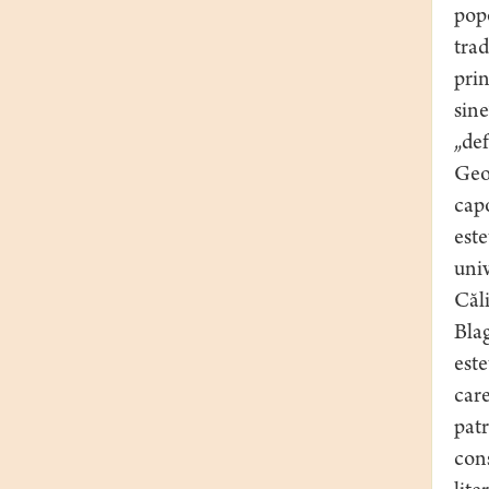
popo
trad
prin
sine
„def
Geor
capo
este
univ
Căli
Blag
este
care
patr
cons