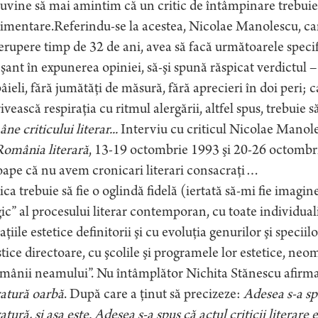
uvine să mai amintim că un critic de întâmpinare trebuie s
imentare.Referindu-se la acestea, Nicolae Manolescu, care
erupere timp de 32 de ani, avea să facă următoarele specifi
şant în expunerea opiniei, să-şi spună răspicat verdictul 
âieli, fără jumătăţi de măsură, fără aprecieri în doi peri; ca
ivească respiraţia cu ritmul alergării, altfel spus, trebuie 
ne criticului literar...
Interviu cu criticul Nicolae Manole
omânia literară
, 13-19 octombrie 1993 şi 20-26 octombrie
ape că nu avem cronicari literari consacraţi…
ica trebuie să fie o oglindă fidelă (iertată să-mi fie imagi
c” al procesului literar contemporan, cu toate individuali
ţiile estetice definitorii şi cu evoluţia genurilor şi speciilo
stice directoare, cu şcolile şi programele lor estetice, neom
ămânii neamului”. Nu întâmplător Nichita Stănescu afirm
ratură oarbă
. După care a ţinut să precizeze:
Adesea s-a spu
ratură, şi aşa este. Adesea s-a spus că actul criticii literare 