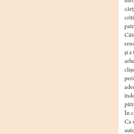
lite
cărţ
crit
patr
Câte
reno
şi a
arhe
cliş
peri
adec
îndo
pătr
În c
Ca s
auto