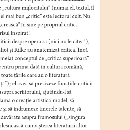
ăluite, nimic nu poate înlocui
contactul
„cultura mijlocitului” (numai el, textul, îl
el mai bun „critic” este lectorul cult. Nu
 „crească” în sine pe propriul critic.
isul inspirat”.
icii despre opera sa (nici nu le citea!),
liot şi Rilke au anatemizat critica. Încă
meiat conceptul de „critică superioară”
t, pentru prima dată în cultura română,
toate ţările care au o literatură
ţă”); el avea să precizeze funcţiile criticii
asupra scriitorului, ajutându-l să
amă o creaţie artistică-model, să
e şi să îndrumeze tinerele talente, să
r adevărate asupra frumosului („singura
înlesnească cunoaşterea literaturii altor