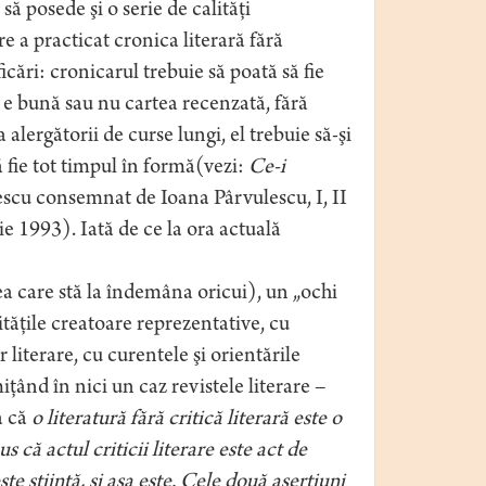
ă posede şi o serie de calităţi
 a practicat cronica literară fără
cări: cronicarul trebuie să poată să fie
– e bună sau nu cartea recenzată, fără
 alergătorii de curse lungi, el trebuie să-şi
să fie tot timpul în formă(vezi:
Ce-i
scu consemnat de Ioana Pârvulescu, I, II
 1993). Iată de ce la ora actuală
nea care stă la îndemâna oricui), un „ochi
tăţile creatoare reprezentative, cu
r literare, cu curentele şi orientările
iţând în nici un caz revistele literare –
a că
o literatură fără critică literară este o
s că actul criticii literare este act de
este ştiinţă, şi aşa este. Cele două aserţiuni