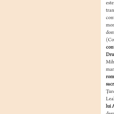
este
tran
cont
mono
dom
(Co
con
Druţ
Mih
man
româ
sac
Ţur
Lea
lui 