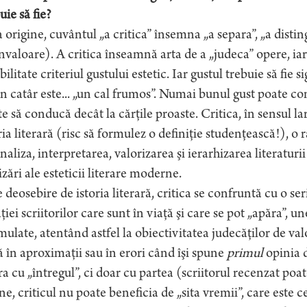
uie să fie?
 origine, cuvântul „a critica” însemna „a separa”, „a disti
valoare). A critica înseamnă arta de a „judeca” opere, iar c
bilitate criteriul gustului estetic. Iar gustul trebuie să fi
n catâr este... „un cal frumos”. Numai bunul gust poate co
e să conducă decât la cărţile proaste. Critica, în sensul larg
ria literară (risc să formulez o definiţie studenţească!), o 
naliza, interpretarea, valorizarea şi ierarhizarea literaturi
izări ale esteticii literare moderne.
 deosebire de istoria literară, critica se confruntă cu o s
ţiei scriitorilor care sunt în viaţă şi care se pot „apăra”, u
mulate, atentând astfel la obiectivitatea judecăţilor de val
 în aproximaţii sau în erori când îşi spune
primul
opinia d
a cu „întregul”, ci doar cu partea (scriitorul recenzat poat
ine, criticul nu poate beneficia de „sita vremii”, care este ce