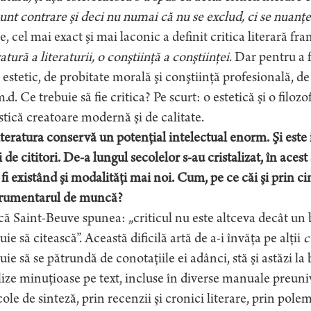
unt contrare şi deci nu numai că nu se exclud, ci se nuanţ
, cel mai exact şi mai laconic a definit critica literară f
ratură a literaturii, o conştiinţă a conştiinţei
. Dar pentru a f
 estetic, de probitate morală şi conştiinţă profesională, de p
m.d. Ce trebuie să fie critica? Pe scurt: o estetică şi o filoz
stică creatoare modernă şi de calitate.
teratura conservă un potenţial intelectual enorm. Şi est
i de cititori. De-a lungul secolelor s-au cristalizat, în aces
fi existând şi modalităţi mai noi. Cum, pe ce căi şi prin cin
trumentarul de muncă?
ă Saint-Beuve spunea: „criticul nu este altceva decât un bu
uie să citească”. Această dificilă artă de a-i învăţa pe alţii
uie să se pătrundă de conotaţiile ei adânci, stă şi astăzi la
ize minuţioase pe text, incluse în diverse manuale preuniver
cole de sinteză, prin recenzii şi cronici literare, prin pol