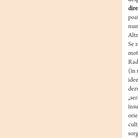
desp
dire
poat
numa
Altm
Se z
moti
Radu
(în 
idee
dezv
„ser
însu
orie
cult
sorg