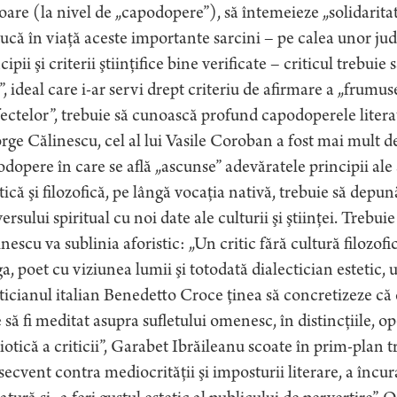
are (la nivel de „capodopere”), să întemeieze „solidaritat
ucă în viaţă aceste importante sarcini – pe calea unor jud
cipii şi criterii ştiinţifice bine verificate – criticul trebuie
”, ideal care i-ar servi drept criteriu de afirmare a „frumus
ectelor”, trebuie să cunoască profund capodoperele litera
ge Călinescu, cel al lui Vasile Coroban a fost mai mult de
dopere în care se află „ascunse” adevăratele principii ale a
tică şi filozofică, pe lângă vocaţia nativă, trebuie să depu
ersului spiritual cu noi date ale culturii şi ştiinţei. Trebu
nescu va sublinia aforistic: „Un critic fără cultură filozof
a, poet cu viziunea lumii şi totodată dialectician estetic, un
ticianul italian Benedetto Croce ţinea să concretizeze că cr
 să fi meditat asupra sufletului omenesc, în distincţiile, opo
iotică a criticii”, Garabet Ibrăileanu scoate în prim-plan t
ecvent contra mediocrităţii şi imposturii literare, a încu