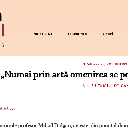
NR. CURENT
DESPRE NOI
ARHIVĂ
INTERVI
Nr. 5-9, anul XV, 2005
„Numai prin artă omenirea se poa
Nina SLUTU
Mihail DOLGA
tru tipar
mnule profesor Mihail Dolgan, ce este, din punctul dumne