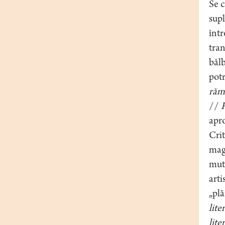
Se c
supl
într
tran
bâlb
potr
rămâ
//
R
apro
Crit
magi
muta
arti
„pl
lite
lite