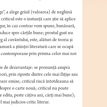
nge”, a alege grâul (valoarea) de neghină
riticul este o instanţă care ştie să aplice
e sigur, în caz contrar vom spune, bunăoară,
nduce spre cărţile bune; prostul gust nu
 al cuvântului, este, alături de teoria şi
ramură a ştiinţei literaturii care se ocupă
i
contemporane
prin prisma celor mai noi
erie de dezavantaje: se pronunţă asupra
neori, prin riposte dintre cele mai făţişe sau
oare emise; criticul riscă întotdeauna să
espre o carte nouă; criticul nu poate
e edita, peste câţiva ani, cărţi mai bune);
l mai judicios critic literar.