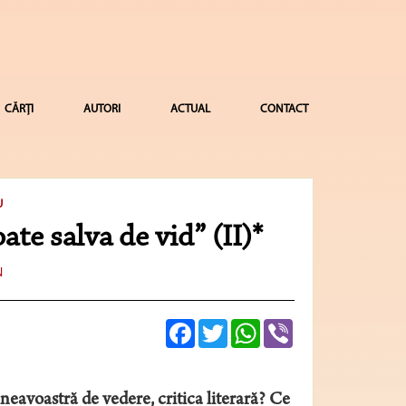
CĂRȚI
AUTORI
ACTUAL
CONTACT
U
te salva de vid” (II)*
N
Facebook
Twitter
WhatsApp
Viber
avoastră de vedere, critica literară? Ce