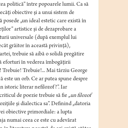
ea politică” între popoarele lumii. Ca să
ecăţi obiective şi a unui sistem de
 să posede „un ideal estetic care există în
eţilor” artistice şi de dezaprobare a
turii universale (după exemplul lui
cât grăitor în această privinţă),
rtei, trebuie să aibă o solidă pregătire
nă eforturi în vederea îmbogăţirii
ie! Trebuie! Trebuie!... Mai târziu George
ică este un orb. Ce ar putea spune despre
 istoric literar nefilozof?”. Iar
iticul de poezie trebuie să fie „
un filozof
ziţiile şi dialectica sa”. Definind „datoria
rei obiective primordiale: a lupta
raja numai ceea ce este cu adevărat