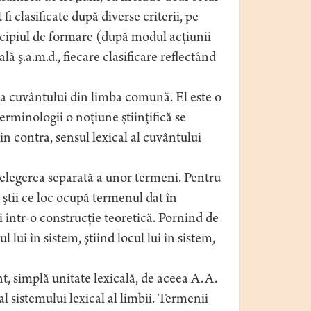
fi clasificate după diverse criterii, pe
ncipiul de formare (după modul acţiunii
ă ş.a.m.d., fiecare clasificare reflectând
ia cuvântului din limba comună. El este o
terminologii o noţiune ştiinţifică se
in contra, sensul lexical al cuvântului
ţelegerea separată a unor termeni. Pentru
ă ştii ce loc ocupă termenul dat în
i într-o construcţie teoretică. Pornind de
 lui în sistem, ştiind locul lui în sistem,
 simplă unitate lexicală, de aceea A. A.
 sistemului lexical al limbii. Termenii