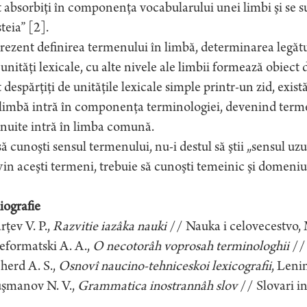
 absorbiţi în componenţa vocabularului unei limbi şi se s
teia” [2].
rezent definirea termenului în limbă, determinarea legătur
 unităţi lexicale, cu alte nivele ale limbii formează obiect 
 despărţiţi de unităţile lexicale simple printr-un zid, exist
limbă intră în componenţa terminologiei, devenind termeni,
nuite intră în limba comună.
ă cunoşti sensul termenului, nu-i destul să ştii „sensul uzu
in aceşti termeni, trebuie să cunoşti temeinic şi domeniul 
iografie
arţev V. P.,
Razvitie iazâka nauki
// Nauka i celovecestvo,
eformatski A. A.,
O necotorâh voprosah terminologhii
// 
herd A. S.,
Osnovî naucino-tehniceskoi lexicografii
, Leni
uşmanov N. V.,
Grammatica inostrannâh slov
// Slovari i