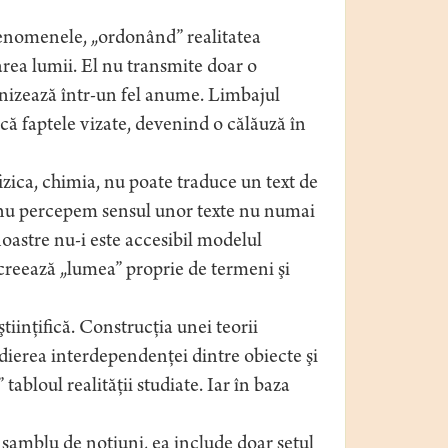
 fenomenele, „ordonând” realitatea
area lumii. El nu transmite doar o
anizează într-un fel anume. Limbajul
fică faptele vizate, devenind o călăuză în
izica, chimia, nu poate traduce un text de
oi nu percepem sensul unor texte nu numai
oastre nu-i este accesibil modelul
şi creează „lumea” proprie de termeni şi
tiinţifică. Construcţia unei teorii
udierea interdependenţei dintre obiecte şi
abloul realităţii studiate. Iar în baza
samblu de noţiuni, ea include doar setul