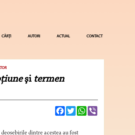
CĂRȚI
AUTORI
ACTUAL
CONTACT
ATOR
ţiune
şi
termen
Facebook
Twitter
WhatsApp
Viber
deosebirile dintre acestea au fost