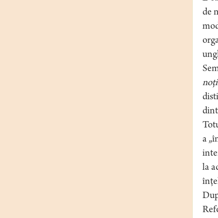
de n
mode
orga
ungh
Semn
noţ
dist
dint
Totu
a „î
inte
la a
înţe
După
Refo