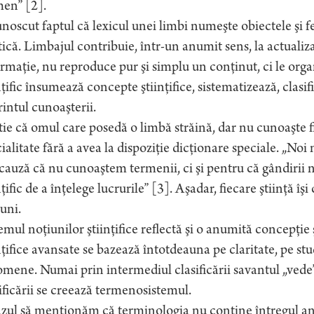
men” [2].
noscut faptul că lexicul unei limbi numeşte obiectele şi
ică. Limbajul contribuie, într-un anumit sens, la actualiz
rmaţie, nu reproduce pur şi simplu un conţinut, ci le org
nţific însumează concepte ştiinţifice, sistematizează, clasi
rintul cunoaşterii.
tie că omul care posedă o limbă străină, dar nu cunoaşte f
ialitate fără a avea la dispoziţie dicţionare speciale. „N
cauză că nu cunoaştem termenii, ci şi pentru că gândirii n
nţific de a înţelege lucrurile” [3]. Aşadar, fiecare ştiinţă î
uni.
emul noţiunilor ştiinţifice reflectă şi o anumită concepţie ş
nţifice avansate se bazează întotdeauna pe claritate, pe st
mene. Numai prin intermediul clasificării savantul „vede” t
ificării se creează termenosistemul.
zul să menţionăm că terminologia nu conţine întregul an