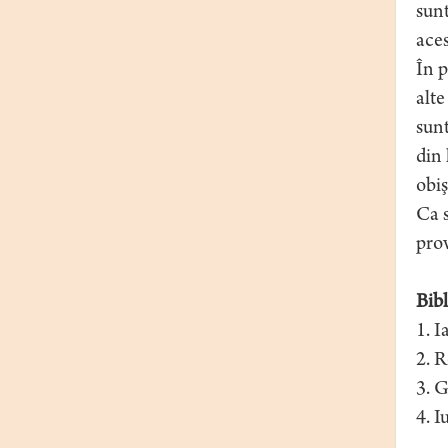
sunt
aces
În p
alte
sunt
din 
obiş
Ca s
prov
Bibl
1. I
2. R
3. G
4. I