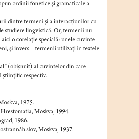
upun ordinii fonetice şi gramaticale a
ii dintre termeni şi a interacţiunilor cu
de studiere lingvistică. Or, termenii nu
ă aici o corelaţie specială: unele cuvinte
 şi invers – termenii utilizaţi în textele
al” (obişnuit) al cuvintelor din care
ştiinţific respectiv.
 Moskva, 1975.
Hrestomatia, Moskva, 1994.
ngrad, 1986.
nostrannâh slov, Moskva, 1937.