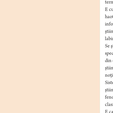
ter
E cu
haot
info
ştii
labi
Se ş
spec
din 
ştii
noţi
Sist
ştii
feno
clas
E ca