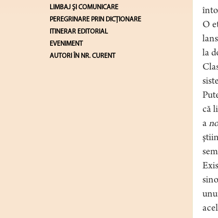
LIMBAJ ŞI COMUNICARE
înto
PEREGRINARE PRIN DICȚIONARE
O et
ITINERAR EDITORIAL
lans
EVENIMENT
la d
AUTORI ÎN NR. CURENT
Clas
sist
Pute
că l
a
no
ştii
semn
Exis
sino
unu
acel