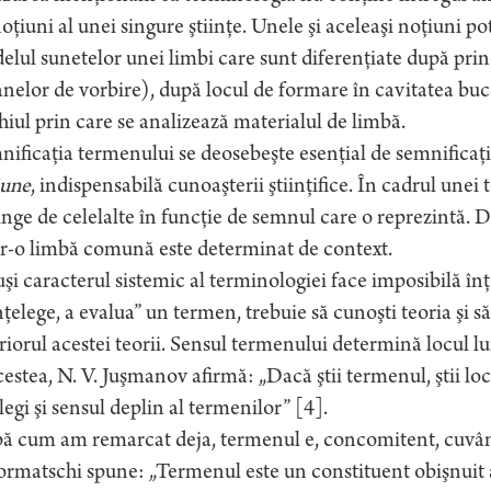
oţiuni al unei singure ştiinţe. Unele şi aceleaşi noţiuni pot 
lul sunetelor unei limbi care sunt diferenţiate după pri
nelor de vorbire), după locul de formare în cavitatea bucal
iul prin care se analizează materialul de limbă.
ificaţia termenului se deosebeşte esenţial de semnificaţ
iune
, indispensabilă cunoaşterii ştiinţifice. În cadrul unei 
inge de celelalte în funcţie de semnul care o reprezintă. D
r-o limbă comună este determinat de context.
şi caracterul sistemic al terminologiei face imposibilă în
nţelege, a evalua” un termen, trebuie să cunoşti teoria şi s
riorul acestei teorii. Sensul termenului determină locul lu
cestea, N. V. Juşmanov afirmă: „Dacă ştii termenul, ştii locul
legi şi sensul deplin al termenilor” [4].
 cum am remarcat deja, termenul e, concomitent, cuvânt,
rmatschi spune: „Termenul este un constituent obişnuit al