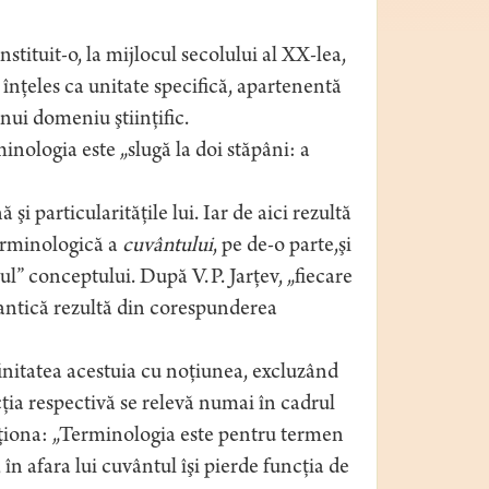
tituit-o, la mijlocul secolului al XX-lea,
înţeles ca unitate specifică, apartenentă
unui domeniu ştiinţific.
inologia este „slugă la doi stăpâni: a
 particularităţile lui. Iar de aici rezultă
terminologică a
cuvântului
, pe de-o parte,şi
l” conceptului. După V. P. Jarţev, „fiecare
mantică rezultă din corespunderea
finitatea acestuia cu noţiunea, excluzând
ţia respectivă se relevă numai în cadrul
ţiona: „Terminologia este pentru termen
n afara lui cuvântul îşi pierde funcţia de