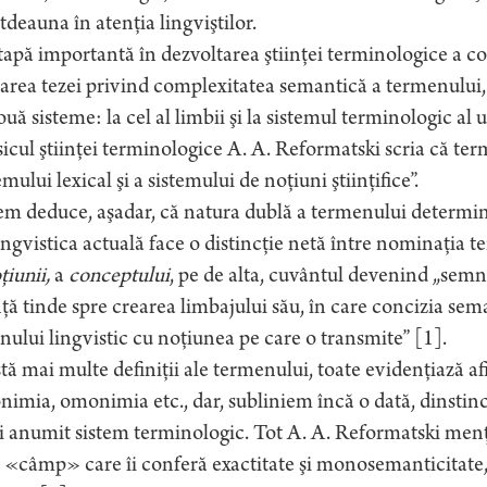
tdeauna în atenţia lingviştilor.
apă importantă în dezvoltarea ştiinţei terminologice a cons
area tezei privind complexitatea semantică a termenului, 
ouă sisteme: la cel al limbii şi la sistemul terminologic al 
icul ştiinţei terminologice A. A. Reformatski scria că term
emului lexical şi a sistemului de noţiuni ştiinţifice”.
m deduce, aşadar, că natura dublă a termenului determină şi
ingvistica actuală face o distincţie netă între nominaţia 
ţiunii,
a
conceptului
, pe de alta, cuvântul devenind „semnu
nţă tinde spre crearea limbajului său, în care concizia se
ului lingvistic cu noţiunea pe care o transmite” [1].
tă mai multe definiţii ale termenului, toate evidenţiază a
nimia, omonimia etc., dar, subliniem încă o dată, dinstinc
i anumit sistem terminologic. Tot A. A. Reformatski men
 «câmp» care îi conferă exactitate şi monosemanticitate, î