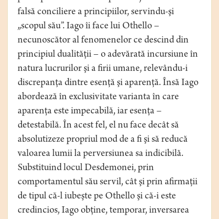
falsă conciliere a principiilor, servindu-şi
„scopul său”. Iago îi face lui Othello –
necunoscător al fenomenelor ce descind din
principiul dualităţii – o adevărată incursiune în
natura lucrurilor şi a firii umane, relevându-i
discrepanţa dintre esenţă şi aparenţă. Însă Iago
abordează în exclusivitate varianta în care
aparenţa este impecabilă, iar esenţa –
detestabilă. În acest fel, el nu face decât să
absolutizeze propriul mod de a fi şi să reducă
valoarea lumii la perversiunea sa indicibilă.
Substituind locul Desdemonei, prin
comportamentul său servil, cât şi prin afirmaţii
de tipul că-l iubeşte pe Othello şi că-i este
credincios, Iago obţine, temporar, inversarea