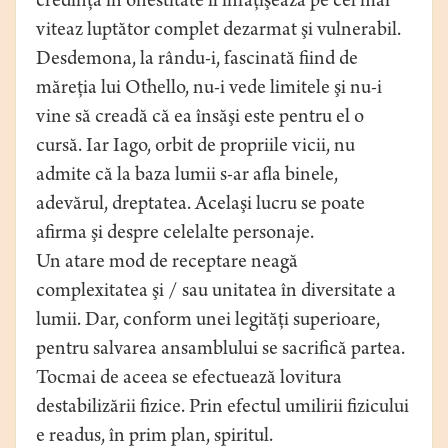
credinţă în onestitate îl înfăţişează pe cel mai
viteaz luptător complet dezarmat şi vulnerabil.
Desdemona, la rându-i, fascinată fiind de
măreţia lui Othello, nu-i vede limitele şi nu-i
vine să creadă că ea însăşi este pentru el o
cursă. Iar Iago, orbit de propriile vicii, nu
admite că la baza lumii s-ar afla binele,
adevărul, dreptatea. Acelaşi lucru se poate
afirma şi despre celelalte personaje.
Un atare mod de receptare neagă
complexitatea şi / sau unitatea în diversitate a
lumii. Dar, conform unei legităţi superioare,
pentru salvarea ansamblului se sacrifică partea.
Tocmai de aceea se efectuează lovitura
destabilizării fizice. Prin efectul umilirii fizicului
e readus, în prim plan, spiritul.