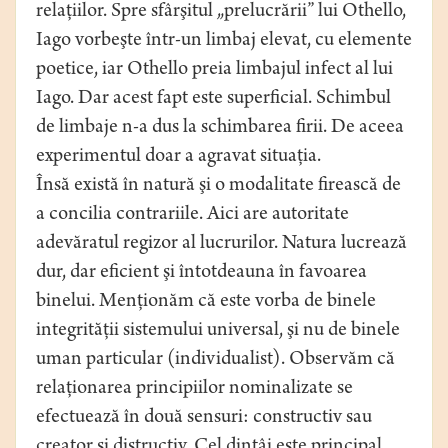
relaţiilor. Spre sfârşitul „prelucrării” lui Othello,
Iago vorbeşte într-un limbaj elevat, cu elemente
poetice, iar Othello preia limbajul infect al lui
Iago. Dar acest fapt este superficial. Schimbul
de limbaje n-a dus la schimbarea firii. De aceea
experimentul doar a agravat situaţia.
Însă există în natură şi o modalitate firească de
a concilia contrariile. Aici are autoritate
adevăratul regizor al lucrurilor. Natura lucrează
dur, dar eficient şi întotdeauna în favoarea
binelui. Menţionăm că este vorba de binele
integrităţii sistemului universal, şi nu de binele
uman particular (individualist). Observăm că
relaţionarea principiilor nominalizate se
efectuează în două sensuri: constructiv sau
creator şi distructiv. Cel dintâi este principal,