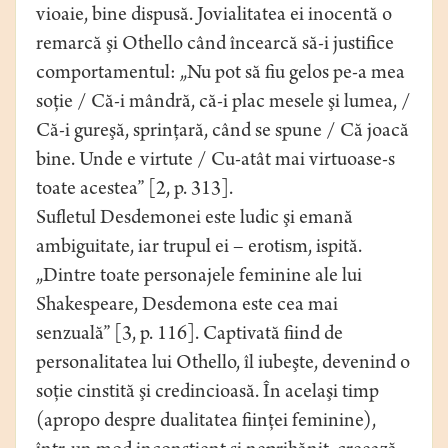
vioaie, bine dispusă. Jovialitatea ei inocentă o
remarcă şi Othello când încearcă să-i justifice
comportamentul: „Nu pot să fiu gelos pe-a mea
soţie / Că-i mândră, că-i plac mesele şi lumea, /
Că-i gureşă, sprinţară, când se spune / Că joacă
bine. Unde e virtute / Cu-atât mai virtuoase-s
toate acestea” [2, p. 313].
Sufletul Desdemonei este ludic şi emană
ambiguitate, iar trupul ei – erotism, ispită.
„Dintre toate personajele feminine ale lui
Shakespeare, Desdemona este cea mai
senzuală” [3, p. 116]. Captivată fiind de
personalitatea lui Othello, îl iubeşte, devenind o
soţie cinstită şi credincioasă. În acelaşi timp
(apropo despre dualitatea fiinţei feminine),