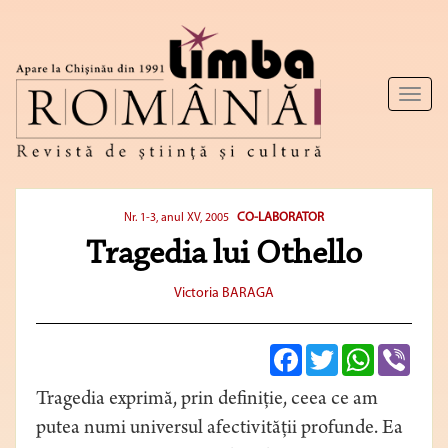
Toggl
naviga
CO-LABORATOR
Nr. 1-3, anul XV, 2005
Tragedia lui Othello
Victoria BARAGA
Facebook
Twitter
WhatsApp
Viber
Tragedia exprimă, prin definiţie, ceea ce am
putea numi universul afectivităţii profunde. Ea