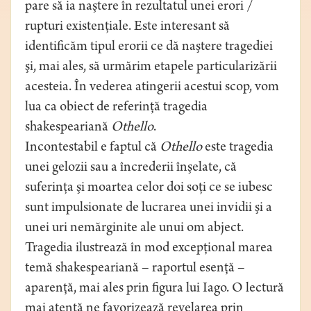
pare să ia naştere în rezultatul unei erori /
rupturi existenţiale. Este interesant să
identificăm tipul erorii ce dă naştere tragediei
şi, mai ales, să urmărim etapele particularizării
acesteia. În vederea atingerii acestui scop, vom
lua ca obiect de referinţă tragedia
shakespeariană
Othello
.
Incontestabil e faptul că
Othello
este tragedia
unei gelozii sau a încrederii înşelate, că
suferinţa şi moartea celor doi soţi ce se iubesc
sunt impulsionate de lucrarea unei invidii şi a
unei uri nemărginite ale unui om abject.
Tragedia ilustrează în mod excepţional marea
temă shakespeariană – raportul esenţă –
aparenţă, mai ales prin figura lui Iago. O lectură
mai atentă ne favorizează revelarea prin