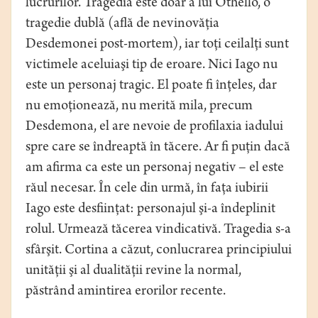
lucrurilor. Tragedia este doar a lui Othello, o
tragedie dublă (află de nevinovăţia
Desdemonei post-mortem), iar toţi ceilalţi sunt
victimele aceluiaşi tip de eroare. Nici Iago nu
este un personaj tragic. El poate fi înţeles, dar
nu emoţionează, nu merită mila, precum
Desdemona, el are nevoie de profilaxia iadului
spre care se îndreaptă în tăcere. Ar fi puţin dacă
am afirma ca este un personaj negativ – el este
răul necesar. În cele din urmă, în faţa iubirii
Iago este desfiinţat: personajul şi-a îndeplinit
rolul. Urmează tăcerea vindicativă. Tragedia s-a
sfârşit. Cortina a căzut, conlucrarea principiului
unităţii şi al dualităţii revine la normal,
păstrând amintirea erorilor recente.