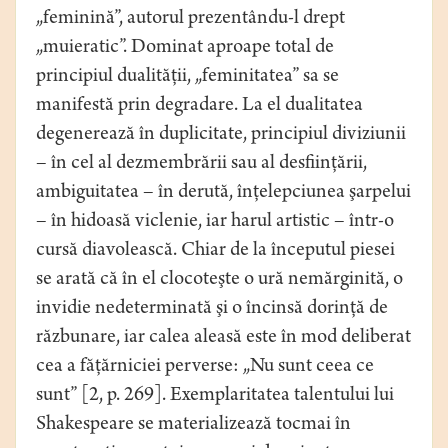
„feminină”, autorul prezentându-l drept
„muieratic”. Dominat aproape total de
principiul dualităţii, „feminitatea” sa se
manifestă prin degradare. La el dualitatea
degenerează în duplicitate, principiul diviziunii
– în cel al dezmembrării sau al desfiinţării,
ambiguitatea – în derută, înţelepciunea şarpelui
– în hidoasă viclenie, iar harul artistic – într-o
cursă diavolească. Chiar de la începutul piesei
se arată că în el clocoteşte o ură nemărginită, o
invidie nedeterminată şi o încinsă dorinţă de
răzbunare, iar calea aleasă este în mod deliberat
cea a făţărniciei perverse: „Nu sunt ceea ce
sunt” [2, p. 269]. Exemplaritatea talentului lui
Shakespeare se materializează tocmai în