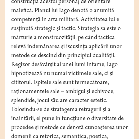
construcţia acestui personaj de orientare
malefică. Planul lui Iago denotă o anumită
competenţă în arta militară. Activitatea lui e
susţinută strategic şi tactic. Strategia sa este o
mărturie a monstruozităţii, pe când tactica
relevă îndemânarea şi iscusinţa aplicării unor
metode ce descind din principiul dualităţii.
Regizor desăvârşit al unei lumi infame, Iago
hipnotizează nu numai victimele sale, ci şi
cititorul. Ispitele sale sunt fermecătoare,
raţionamentele sale – ambigui şi echivoce,
splendide, jocul său are caracter estetic.
Folosindu-se de stratagema retragerii şi a
înaintării, el pune în funcţiune o diversitate de
procedee şi metode ce denotă cunoaşterea unor
domenii ca retorica, semantica, poetica,