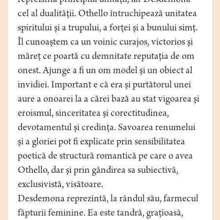
reprezintă principiul unităţii, iar Desdemona –
cel al dualităţii. Othello întruchipează unitatea
spiritului şi a trupului, a forţei şi a bunului simţ.
Îl cunoaştem ca un voinic curajos, victorios şi
măreţ ce poartă cu demnitate reputaţia de om
onest. Ajunge a fi un om model şi un obiect al
invidiei. Important e că era şi purtătorul unei
aure a onoarei la a cărei bază au stat vigoarea şi
eroismul, sinceritatea şi corectitudinea,
devotamentul şi credinţa. Savoarea renumelui
şi a gloriei pot fi explicate prin sensibilitatea
poetică de structură romantică pe care o avea
Othello, dar şi prin gândirea sa subiectivă,
exclusivistă, visătoare.
Desdemona reprezintă, la rândul său, farmecul
făpturii feminine. Ea este tandră, graţioasă,