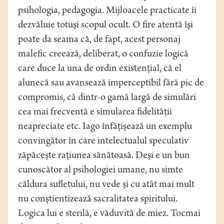
psihologia, pedagogia. Mijloacele practicate îi
dezvăluie totuşi scopul ocult. O fire atentă îşi
poate da seama că, de fapt, acest personaj
malefic creează, deliberat, o confuzie logică
care duce la una de ordin existenţial, că el
alunecă sau avansează imperceptibil fără pic de
compromis, că dintr-o gamă largă de simulări
cea mai frecventă e simularea fidelităţii
neapreciate etc. Iago înfăţişează un exemplu
convingător în care intelectualul speculativ
zăpăceşte raţiunea sănătoasă. Deşi e un bun
cunoscător al psihologiei umane, nu simte
căldura sufletului, nu vede şi cu atât mai mult
nu conştientizează sacralitatea spiritului.
Logica lui e sterilă, e văduvită de miez. Tocmai