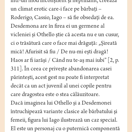
într-un mod inconştient şi neprihănit, creează
un climat erotic care-i face pe bărbaţi –
Roderigo, Cassio, Iago – să fie obsedaţi de ea.
Desdemona are în firea ei un germene al
vicleniei şi Othello ştie că acesta nu e un cusur,
ci o trăsătură care o face mai drăguţă: „Şireată
mică! Afurisit să fiu / De nu-mi eşti dragă!
Haos ar fi iarăşi / Când nu te-aş mai iubi” [2, p.
311]. În ceea ce priveşte abandonarea casei
părinteşti, acest gest nu poate fi interpretat
decât ca un act juvenil al unei copile pentru
care dragostea este o stea călăuzitoare.
Dacă imaginea lui Othello şi a Desdemonei
întruchipează variante clasice ale bărbatului şi
femeii, figura lui Iago ilustrează un caz special.
El este un personaj cu o puternică componentă