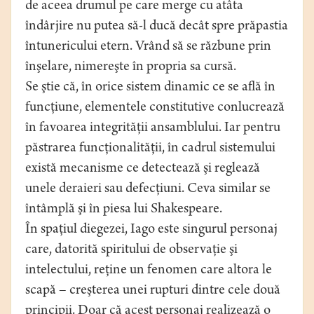
de aceea drumul pe care merge cu atâta
îndârjire nu putea să-l ducă decât spre prăpastia
întunericului etern. Vrând să se răzbune prin
înşelare, nimereşte în propria sa cursă.
Se ştie că, în orice sistem dinamic ce se află în
funcţiune, elementele constitutive conlucrează
în favoarea integrităţii ansamblului. Iar pentru
păstrarea funcţionalităţii, în cadrul sistemului
există mecanisme ce detectează şi reglează
unele deraieri sau defecţiuni. Ceva similar se
întâmplă şi în piesa lui Shakespeare.
În spaţiul diegezei, Iago este singurul personaj
care, datorită spiritului de observaţie şi
intelectului, reţine un fenomen care altora le
scapă – creşterea unei rupturi dintre cele două
principii. Doar că acest personaj realizează o