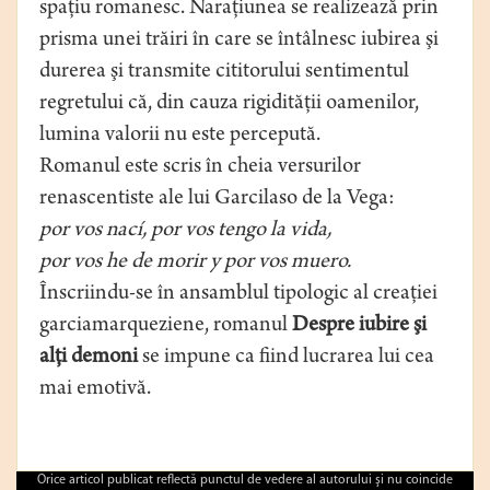
spaţiu romanesc. Naraţiunea se realizează prin
prisma unei trăiri în care se întâlnesc iubirea şi
durerea şi transmite cititorului sentimentul
regretului că, din cauza rigidităţii oamenilor,
lumina valorii nu este percepută.
Romanul este scris în cheia versurilor
renascentiste ale lui Garcilaso de la Vega:
por vos nací, por vos tengo la vida,
por vos he de morir y por vos muero.
Înscriindu-se în ansamblul tipologic al creaţiei
garciamarqueziene, romanul
Despre iubire şi
alţi demoni
se impune ca fiind lucrarea lui cea
mai emotivă.
Orice articol publicat reflectă punctul de vedere al autorului şi nu coincide