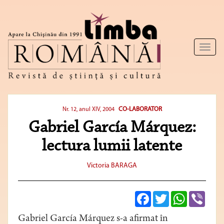
Toggl
naviga
CO-LABORATOR
Nr. 12, anul XIV, 2004
Gabriel García Márquez:
lectura lumii latente
Victoria BARAGA
Facebook
Twitter
WhatsApp
Viber
Gabriel García Márquez s-a afirmat în