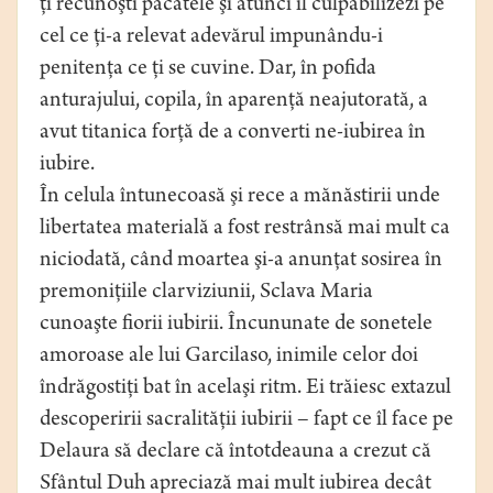
ţi recunoşti păcatele şi atunci îl culpabilizezi pe
cel ce ţi-a relevat adevărul impunându-i
penitenţa ce ţi se cuvine. Dar, în pofida
anturajului, copila, în aparenţă neajutorată, a
avut titanica forţă de a converti ne-iubirea în
iubire.
În celula întunecoasă şi rece a mănăstirii unde
libertatea materială a fost restrânsă mai mult ca
niciodată, când moartea şi-a anunţat sosirea în
premoniţiile clarviziunii, Sclava Maria
cunoaşte fiorii iubirii. Încununate de sonetele
amoroase ale lui Garcilaso, inimile celor doi
îndrăgostiţi bat în acelaşi ritm. Ei trăiesc extazul
descoperirii sacralităţii iubirii – fapt ce îl face pe
Delaura să declare că întotdeauna a crezut că
Sfântul Duh apreciază mai mult iubirea decât