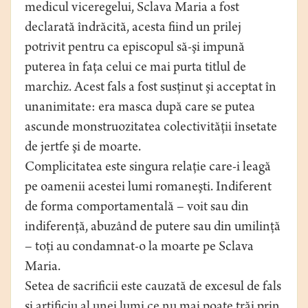
medicul viceregelui, Sclava Maria a fost
declarată îndrăcită, acesta fiind un prilej
potrivit pentru ca episcopul să-şi impună
puterea în faţa celui ce mai purta titlul de
marchiz. Acest fals a fost susţinut şi acceptat în
unanimitate: era masca după care se putea
ascunde monstruozitatea colectivităţii însetate
de jertfe şi de moarte.
Complicitatea este singura relaţie care-i leagă
pe oamenii acestei lumi romaneşti. Indiferent
de forma comportamentală – voit sau din
indiferenţă, abuzând de putere sau din umilinţă
– toţi au condamnat-o la moarte pe Sclava
Maria.
Setea de sacrificii este cauzată de excesul de fals
şi artificiu al unei lumi ce nu mai poate trăi prin