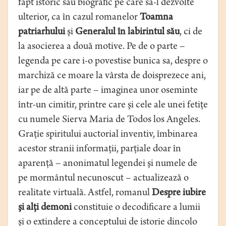
fapt istoric sau biografic pe care să-l dezvolte
ulterior, ca în cazul romanelor
Toamna
patriarhului
şi
Generalul în labirintul său
, ci de
la asocierea a două motive. Pe de o parte –
legenda pe care i-o povestise bunica sa, despre o
marchiză ce moare la vârsta de doisprezece ani,
iar pe de altă parte – imaginea unor oseminte
într-un cimitir, printre care şi cele ale unei fetiţe
cu numele Sierva Maria de Todos los Angeles.
Graţie spiritului auctorial inventiv, îmbinarea
acestor stranii informaţii, parţiale doar în
aparenţă – anonimatul legendei şi numele de
pe mormântul necunoscut – actualizează o
realitate virtuală. Astfel, romanul
Despre iubire
şi alţi demoni
constituie o decodificare a lumii
şi o extindere a conceptului de istorie dincolo