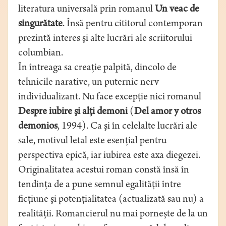
literatura universală prin romanul
Un veac de
singurătate
. Însă pentru cititorul contemporan
prezintă interes şi alte lucrări ale scriitorului
columbian.
În întreaga sa creaţie palpită, dincolo de
tehnicile narative, un puternic nerv
individualizant. Nu face excepţie nici romanul
Despre iubire şi alţi demoni
(
Del amor y otros
demonios
, 1994). Ca şi în celelalte lucrări ale
sale, motivul letal este esenţial pentru
perspectiva epică, iar iubirea este axa diegezei.
Originalitatea acestui roman constă însă în
tendinţa de a pune semnul egalităţii între
ficţiune şi potenţialitatea (actualizată sau nu) a
realităţii. Romancierul nu mai porneşte de la un