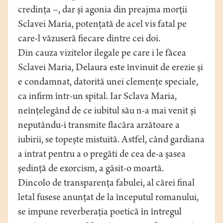
credinţa –, dar şi agonia din preajma morţii
Sclavei Maria, potenţată de acel vis fatal pe
care-l văzuseră fiecare dintre cei doi.
Din cauza vizitelor ilegale pe care i le făcea
Sclavei Maria, Delaura este învinuit de erezie şi
e condamnat, datorită unei clemenţe speciale,
ca infirm într-un spital. Iar Sclava Maria,
neînţelegând de ce iubitul său n-a mai venit şi
neputându-i transmite flacăra arzătoare a
iubirii, se topeşte mistuită. Astfel, când gardiana
a intrat pentru a o pregăti de cea de-a şasea
şedinţă de exorcism, a găsit-o moartă.
Dincolo de transparenţa fabulei, al cărei final
letal fusese anunţat de la începutul romanului,
se impune reverberaţia poetică în întregul