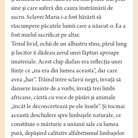
sine şi care suferă din cauza înstrăinării de
sacru. Sclavei Maria i-a fost hăzărit să
răscumpere păcatele lumii care a născut-o. Ea a
fost mielul sacrificat pe altar.
Tenul livid, ochii de un albastru stins, părul lung
şi lucitor îi dădeau aerul unei făpturi aproape
imateriale. Acest chip diafan era reflecţia unei
fiinţe ce „nu era din lumea aceasta”, dar care
avea „har”. Trăind între sclavii negri, învaţă să
danseze înainte de a vorbi, învaţă trei limbi
africane, cântă cu voce de păsări şi animale
„încât le deconcertează pe ele însele”. Şi tocmai
această deschidere spre limbajele naturale, ce
constituie o mărturie a uniunii sale cu lumea
pură, depăşind calitativ alfabetismul limbajelor