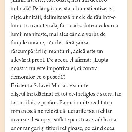
„nimic nu este, câteodată, mai util decât o
îndoială”. Pe lângă aceasta, el conştientizează
nişte afinităţi, delimitează binele de rău într-o
lume transmaterială, fără a absolutiza valoarea
lumii manifeste, mai ales când e vorba de
fiinţele umane, căci le oferă şansa
răscumpărării şi mântuirii, adică este un
adevărat preot. De aceea el afirmă: „Lupta
noastră nu este împotriva ei, ci contra
demonilor ce o posedă”.
Existenţa Sclavei Maria dezminte
clişeul înrădăcinat că tot ce-i religios e sacru, iar
tot ce-i laic e profan. Ba mai mult: realitatea
romanescă ne relevă că lucrurile pot fi chiar
inverse: descoperi suflete păcătoase sub haina
unor ranguri şi titluri religioase, pe când ceea