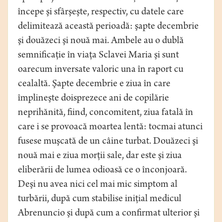
începe şi sfârşeşte, respectiv, cu datele care
delimitează această perioadă: şapte decembrie
şi douăzeci şi nouă mai. Ambele au o dublă
semnificaţie în viaţa Sclavei Maria şi sunt
oarecum inversate valoric una în raport cu
cealaltă. Şapte decembrie e ziua în care
împlineşte doisprezece ani de copilărie
neprihănită, fiind, concomitent, ziua fatală în
care i se provoacă moartea lentă: tocmai atunci
fusese muşcată de un câine turbat. Douăzeci şi
nouă mai e ziua morţii sale, dar este şi ziua
eliberării de lumea odioasă ce o înconjoară.
Deşi nu avea nici cel mai mic simptom al
turbării, după cum stabilise iniţial medicul
Abrenuncio şi după cum a confirmat ulterior şi