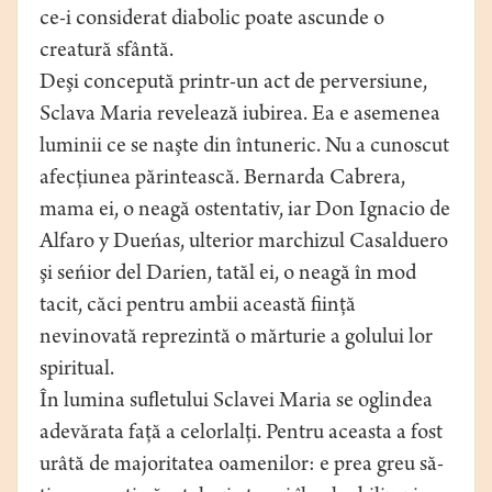
ce-i considerat diabolic poate ascunde o
creatură sfântă.
Deşi concepută printr-un act de perversiune,
Sclava Maria revelează iubirea. Ea e asemenea
luminii ce se naşte din întuneric. Nu a cunoscut
afecţiunea părintească. Bernarda Cabrera,
mama ei, o neagă ostentativ, iar Don Ignacio de
Alfaro y Dueńas, ulterior marchizul Casalduero
şi seńior del Darien, tatăl ei, o neagă în mod
tacit, căci pentru ambii această fiinţă
nevinovată reprezintă o mărturie a golului lor
spiritual.
În lumina sufletului Sclavei Maria se oglindea
adevărata faţă a celorlalţi. Pentru aceasta a fost
urâtă de majoritatea oamenilor: e prea greu să-