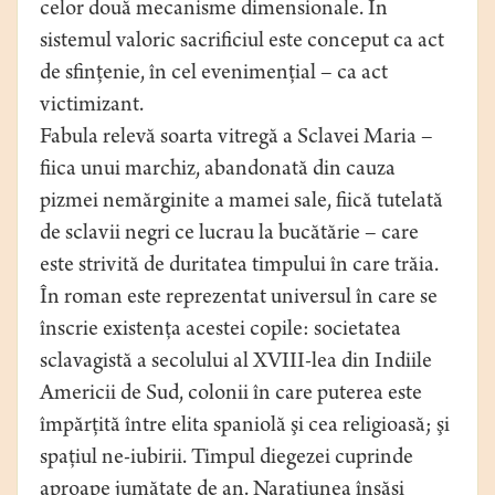
celor două mecanisme dimensionale. În
sistemul valoric sacrificiul este conceput ca act
de sfinţenie, în cel evenimenţial – ca act
victimizant.
Fabula relevă soarta vitregă a Sclavei Maria –
fiica unui marchiz, abandonată din cauza
pizmei nemărginite a mamei sale, fiică tutelată
de sclavii negri ce lucrau la bucătărie – care
este strivită de duritatea timpului în care trăia.
În roman este reprezentat universul în care se
înscrie existenţa acestei copile: societatea
sclavagistă a secolului al XVIII-lea din Indiile
Americii de Sud, colonii în care puterea este
împărţită între elita spaniolă şi cea religioasă; şi
spaţiul ne-iubirii. Timpul diegezei cuprinde
aproape jumătate de an. Naraţiunea însăşi