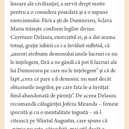
lineare ale civilizaţiei, a servit drept motiv
pentru a o considera posedată şi a o supune
exorcismului. Fără a şti de Dumnezeu, Sclava
Maria trăieşte conform legilor divine.
Cayetano Delaura, exorcistul ei, şi-a dat seama
totuşi, graţie iubirii ce i-a învăluit sufletul, că
„uneori atribuim demonului unele lucruri ce nu
le înţelegem, fără a ne gândi că pot fi lucruri ale
lui Dumnezeu pe care nu le înţelegem” şi că de
fapt „ceea ce pare a fi demonic nu sunt decât
obiceiurile negrilor, pe care fata le-a învăţat
fiind abandonată de părinţi”. De aceea Delaura
recomandă călugăriţei Jofeza Miranda – femeie
ipocrită şi cu o mentalitate îngustă – să-l
citească pe Sfântul Augustin, care spune că