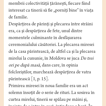
membrii colectivităţii ţărăneşti, fiecare fiind
interesat ca tinerii să fie „porniţi bine” în viaţa
de familie.
Despărţirea de părinţi şi plecarea între străini
era, ca şi despărţirea de fete, unul dintre
momentele culminante în desfăşurarea
ceremonialului căsătoriei. La plecarea miresei
de la casa părintească, de altfel ca şi la plecarea
mirelui la cununie, în Moldova se juca
De trei
ori pe după masă
, dans care, în opinia
folcloriştilor, marchează despărţirea de vatra
părintească [1, p. 15].
Primirea miresei în noua familie era un act
solemn însoţit de o serie de rituri. La sosirea în
curtea mirelui, tinerii se spălau pe mâini şi,