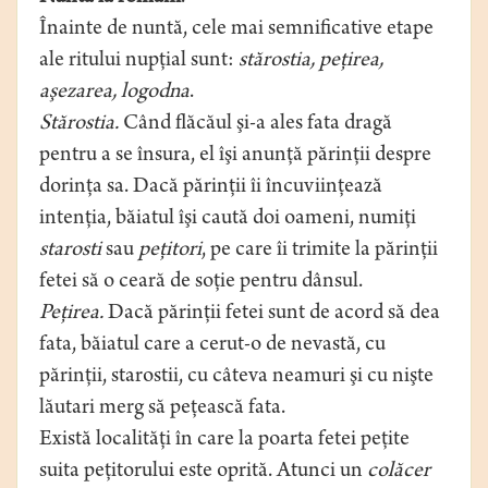
Înainte de nuntă, cele mai semnificative etape
ale ritului nupţial sunt:
stărostia, peţirea,
aşezarea, logodna
.
Stărostia.
Când flăcăul şi-a ales fata dragă
pentru a se însura, el îşi anunţă părinţii despre
dorinţa sa. Dacă părinţii îi încuviinţează
intenţia, băiatul îşi caută doi oameni, numiţi
starosti
sau
peţitori
, pe care îi trimite la părinţii
fetei să o ceară de soţie pentru dânsul.
Peţirea.
Dacă părinţii fetei sunt de acord să dea
fata, băiatul care a cerut-o de nevastă, cu
părinţii, starostii, cu câteva neamuri şi cu nişte
lăutari merg să peţească fata.
Există localităţi în care la poarta fetei peţite
suita peţitorului este oprită. Atunci un
colăcer