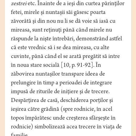
zestrei
etc. Înainte de a ieşi din curtea părinţilor
fetei, mirele şi nuntaşii săi găsesc poarta
zăvorâtă şi din nou nu li se dă voie să iasă cu
mireasa, sunt reţinuţi până când mirele nu
răspunde la nişte întrebări, demonstrând astfel
că este vrednic să i se dea mireasa, cu alte
cuvinte, până când el se arată pregătit să intre
în noua stare socială [10, p. 91-92]. În
zăbovirea nuntaşilor transpare ideea de
prelungire în timp a perioadei de integrare
impusă de riturile de iniţiere şi de trecere.
Despărţirea de casă, deschiderea porţilor şi
ieşirea către grădină (spre rodnicie, în acel
topos împărătesc unde creşterea sfârşeşte în
rodnicie) simbolizează acea trecere în viaţa de