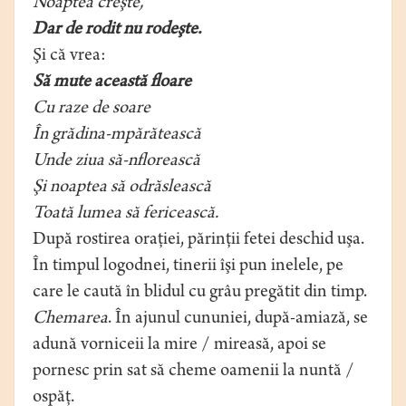
Noaptea creşte,
Dar de rodit nu rodeşte.
Şi că vrea:
Să mute această floare
Cu raze de soare
În grădina-mpărătească
Unde ziua să-nflorească
Şi noaptea să odrăslească
Toată lumea să fericească.
După rostirea oraţiei, părinţii fetei deschid uşa.
În timpul logodnei, tinerii îşi pun inelele, pe
care le caută în blidul cu grâu pregătit din timp.
Chemarea
. În ajunul cununiei, după-amiază, se
adună vorniceii la mire / mireasă, apoi se
pornesc prin sat să cheme oamenii la nuntă /
ospăţ.