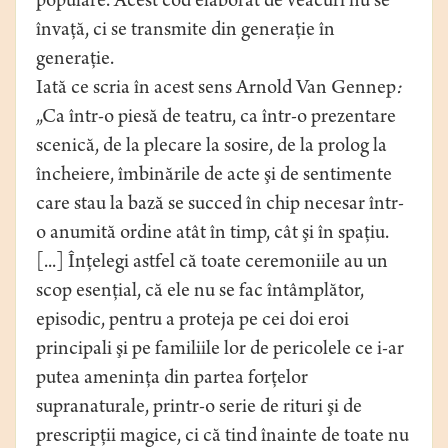
populare. Acest cod elaborat de veacuri nu se
învaţă, ci se transmite din generaţie în
generaţie.
Iată ce scria în acest sens Arnold Van Gennep
:
„Ca într-o piesă de teatru, ca într-o prezentare
scenică, de la plecare la sosire, de la prolog la
încheiere, îmbinările de acte şi de sentimente
care stau la bază se succed în chip necesar într-
o anumită ordine atât în timp, cât şi în spaţiu.
[...] Înţelegi astfel că toate ceremoniile au un
scop esenţial, că ele nu se fac întâmplător,
episodic, pentru a proteja pe cei doi eroi
principali şi pe familiile lor de pericolele ce i-ar
putea ameninţa din partea forţelor
supranaturale, printr-o serie de rituri şi de
prescripţii magice, ci că tind înainte de toate nu