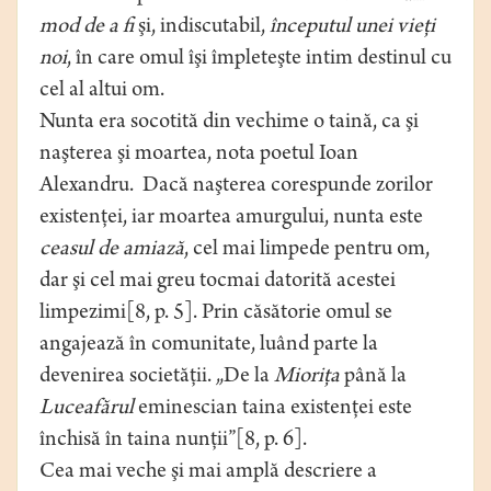
mod de a fi
şi, indiscutabil,
începutul unei vieţi
noi
, în care omul îşi împleteşte intim destinul cu
cel al altui om.
Nunta era socotită din vechime o taină, ca şi
naşterea şi moartea, nota poetul Ioan
Alexandru.
Dacă naşterea corespunde zorilor
existenţei, iar moartea amurgului, nunta este
ceasul de amiază
, cel mai limpede pentru om,
dar şi cel mai greu tocmai datorită acestei
limpezimi[8, p. 5]. Prin căsătorie omul se
angajează în comunitate, luând parte la
devenirea societăţii. „De la
Mioriţa
până la
Luceafărul
eminescian taina existenţei este
închisă în taina nunţii”[8, p. 6].
Cea mai veche şi mai amplă descriere a