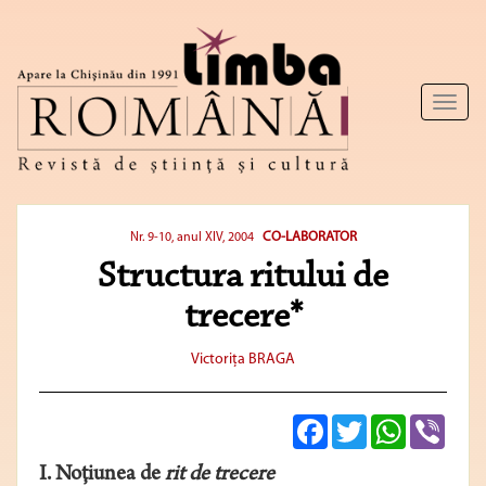
Toggl
naviga
CO-LABORATOR
Nr. 9-10, anul XIV, 2004
Structura ritului de
trecere*
Victoriţa BRAGA
Facebook
Twitter
WhatsApp
Viber
I. Noţiunea de
rit de trecere