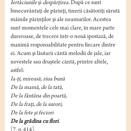
Iertăciunile
şi
despărţirea.
După ce sunt
binecuvântaţi de părinţi, tinerii căsătoriţi sărută
mâinile părinţilor şi ale neamurilor. Acestea
sunt momentele cele mai clare, în mare parte
dureroase, de trecere într-o nouă ipostază, de
maximă responsabilitate pentru fiecare dintre
ei. Acum şi lăutarii cântă melodii de jale, iar
nevestele sau druştele cântă, printre altele,
astfel:
Ia-ţi, mireasă, ziua bună
De la mamă, de la tată,
De la fântâna din poartă,
De la fraţi, de la surori,
De la fete şi feciori
De la grădina cu flori
.
[7, p. 414].