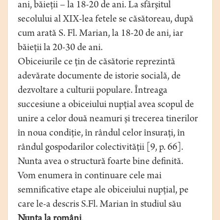
ani, băieţii – la 18-20 de ani. La sfârşitul
secolului al XIX-lea fetele se căsătoreau, după
cum arată S. Fl. Marian, la 18-20 de ani, iar
băieţii la 20-30 de ani.
Obiceiurile ce ţin de căsătorie reprezintă
adevărate documente de istorie socială, de
dezvoltare a culturii populare. Întreaga
succesiune a obiceiului nupţial avea scopul de
unire a celor două neamuri şi trecerea tinerilor
în noua condiţie, în rândul celor însuraţi, în
rândul gospodarilor colectivităţii [9, p. 66].
Nunta avea o structură foarte bine definită.
Vom enumera în continuare cele mai
semnificative etape ale obiceiului nupţial, pe
care le-a descris S.Fl. Marian în studiul său
Nunta la români
.