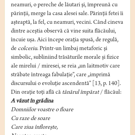
neamuri, o pereche de lăutari şi, împreună cu
părinţii, merge la casa alesei sale. Părinţii fetei îi
aşteaptă, la fel, cu neamuri, vecini. Când cineva
dintre aceştia observă că vine suita flăcăului,
încuie uşa. Aici începe oraţia spusă, de regulă,
de
colceriu
. Printr-un limbaj metaforic şi
simbolic, subliniind trăsăturile morale şi fizice
ale mirelui / miresei, se reia „un laitmotiv care
străbate întreaga fabulaţie”, care „imprimă
discursului o evoluţie ascendentă” [13, p. 140].
Din oraţie toţi află că
tânărul împărat
/ flăcăul:
A văzut în grădina
Domniilor voastre o floare
Cu raze de soare
Care ziua înfloreşte,