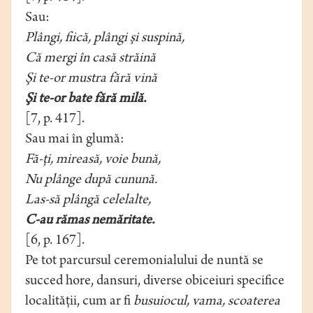
Sau:
Plângi, fiică, plângi şi suspină,
Că mergi în casă străină
Şi te-or mustra fără vină
Şi te-or bate fără milă.
[7, p. 417].
Sau mai în glumă:
Fă-ţi, mireasă, voie bună,
Nu plânge după cunună.
Las-să plângă celelalte,
C-au rămas nemăritate.
[6, p. 167].
Pe tot parcursul ceremonialului de nuntă se
succed hore, dansuri, diverse obiceiuri specifice
localităţii, cum ar fi
busuiocul, vama, scoaterea