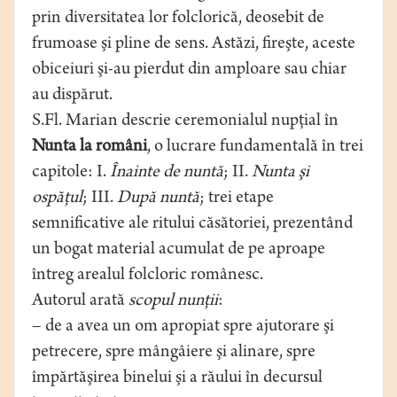
prin diversitatea lor folclorică, deosebit de
frumoase şi pline de sens. Astăzi, fireşte, aceste
obiceiuri şi-au pierdut din amploare sau chiar
au dispărut.
S.Fl. Marian descrie ceremonialul nupţial în
Nunta la români
, o lucrare fundamentală în trei
capitole: I.
Înainte de nuntă
; II.
Nunta şi
ospăţul
; III.
După nuntă
; trei etape
semnificative ale ritului căsătoriei, prezentând
un bogat material acumulat de pe aproape
întreg arealul folcloric românesc.
Autorul arată
scopul nunţii
:
– de a avea un om apropiat spre ajutorare şi
petrecere, spre mângâiere şi alinare, spre
împărtăşirea binelui şi a răului în decursul