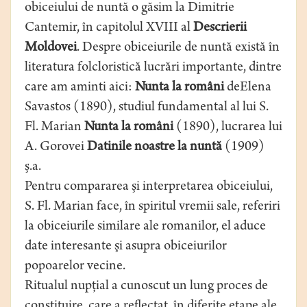
obiceiului de nuntă o găsim la Dimitrie
Cantemir, în capitolul XVIII al
Descrierii
Moldovei
. Despre obiceiurile de nuntă există în
literatura folcloristică lucrări importante, dintre
care am aminti aici:
Nunta la români
deElena
Savastos (1890), studiul fundamental al lui S.
Fl. Marian
Nunta la români
(1890), lucrarea lui
A. Gorovei
Datinile noastre la nuntă
(1909)
ş.a.
Pentru compararea şi interpretarea obiceiului,
S. Fl. Marian face, în spiritul vremii sale, referiri
la obiceiurile similare ale romanilor, el aduce
date interesante şi asupra obiceiurilor
popoarelor vecine.
Ritualul nupţial a cunoscut un lung proces de
constituire, care a reflectat, în diferite etape ale