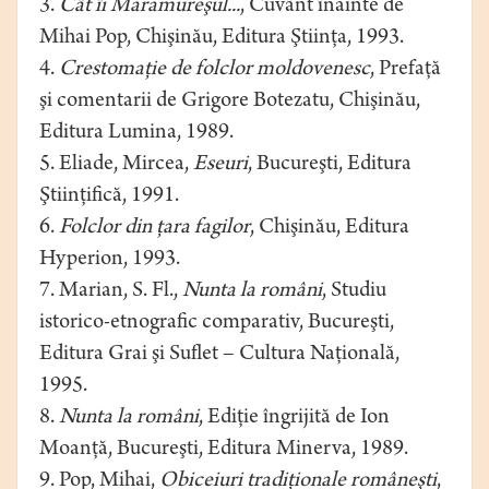
3.
Cât îi Maramureşul...
, Cuvânt înainte de
Mihai Pop, Chişinău, Editura Ştiinţa, 1993.
4.
Crestomaţie de folclor moldovenesc
, Prefaţă
şi comentarii de Grigore Botezatu, Chişinău,
Editura Lumina, 1989.
5. Eliade, Mircea,
Eseuri
, Bucureşti, Editura
Ştiinţifică, 1991.
6.
Folclor din ţara fagilor
, Chişinău, Editura
Hyperion, 1993.
7. Marian, S. Fl.,
Nunta la români
, Studiu
istorico-etnografic comparativ, Bucureşti,
Editura Grai şi Suflet – Cultura Naţională,
1995.
8.
Nunta la români
, Ediţie îngrijită de Ion
Moanţă, Bucureşti, Editura Minerva, 1989.
9. Pop, Mihai,
Obiceiuri tradiţionale româneşti
,