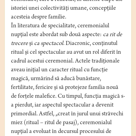
istoriei unei colectivităţi umane, concepţiile
acesteia despre familie.
În literatura de specialitate, ceremonialul
nupţial este abordat sub două aspecte:
ca rit de
trecere
şi
ca spectacol
. Diacronic, conţinutul
ritual şi cel spectacular au avut un rol diferit în
cadrul acestui ceremonial. Actele tradiţionale
aveau iniţial un caracter ritual cu funcţie
magică, urmărind să aducă bunăstare,
fertilitate, fericire şi să protejeze familia nouă
de forţele malefice. Cu timpul, funcţia magică s-
a pierdut, iar aspectul spectacular a devenit
primordial. Astfel, „creat în jurul unui străvechi
miez (ritual – ritul de pasaj), ceremonialul
nupţial a evoluat în decursul procesului de