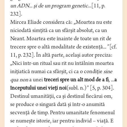
un ADN... şi de un program genetic
...[11, p.
232].
Mircea Eliade considera că: „Moartea nu este
niciodată simţită ca un sfârşit absolut, ca un
Neant. Moartea este înainte de toate un rit de
trecere spre o altă modalitate de existenţă...
”
[cf.
11, p. 232]. În altă parte, acelaşi autor preciza:
„Nici într-un ritual sau rit nu întâlnim moartea
iniţiatică numai ca sfârşit, ci ca o condiţie
sine
qua non
a unei
treceri spre un alt mod de a fi
, ...
a
începutului unei vieţi noi
(subl. n.)” [5, p. 304].
Destinul umanităţii, ca şi destinul fiecărui om,
se produce o singură dată şi într-o anumită
secvenţă de timp. Pentru umanitate fenomenul
se numeşte istorie, iar pentru individ – viaţă. E