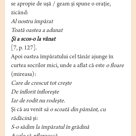
se apropie de uşă / geam şi spune o oraţie,
zicând:
Al nostru împărat
Toată oastea a adunat
Şi a scos-o la vânat
[7, p. 127].
Apoi oastea împăratului cel tânăr ajunge în
curtea socrilor mici, unde a aflat că este
o floare
(mireasa):
Care de crescut tot creşte
De înflorit înfloreşte
Iar de rodit nu rodeşte.
Şi că au venit
să o scoată din pământ, cu
rădăcină
şi:
S-o sădim la împăratul în grădină