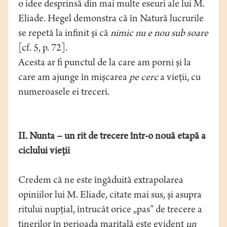
o idee desprinsă din mai multe eseuri ale lui M.
Eliade. Hegel demonstra că în Natură lucrurile
se repetă la infinit şi că
nimic nu e nou sub soare
[cf. 5, p. 72].
Acesta ar fi punctul de la care am porni şi la
care am ajunge în mişcarea
pe cerc
a vieţii, cu
numeroasele ei treceri.
II. Nunta – un rit de trecere într-o nouă etapă a
ciclului vieţii
Credem că ne este îngăduită extrapolarea
opiniilor lui M. Eliade, citate mai sus, şi asupra
ritului nupţial, întrucât orice „pas” de trecere a
tinerilor în perioada maritală este evident
un