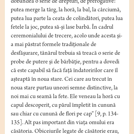
dobândea o serie de drepturi, de prerogative:
putea merge la târg, la horă, la bal, la cârciumă,
putea lua parte la ceata de colindători, putea lua
fetele la joc, putea să-şi lase barbă. În cadrul
ceremonialului de trecere, acolo unde acesta şi-
a mai păstrat formele tradiţionale de
desfăşurare, tânărul trebuia să treacă o serie de
probe de putere şi de bărbăţie, pentru a dovedi
că este capabil să facă faţă îndatoririlor care îl
aşteaptă în noua stare. Cei care au trecut în
noua stare purtau uneori semne distinctive, la
noi mai cu seamă la fete. Ele veneau la horă cu
capul descoperit, cu părul împletit în cunună
sau chiar cu cunună de flori pe cap” [9, p. 134-
135]. Alt pas important din viaţa omului era
căsătoria. Obiceiurile legate de căsătorie erau,