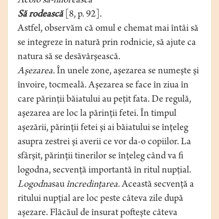
Acolo să-nflorească
Să rodească
[8, p. 92].
Astfel, observăm că omul e chemat mai întâi să
se integreze în natură prin rodnicie, să ajute ca
natura să se desăvârşească.
Aşezarea.
În unele zone, aşezarea se numeşte şi
învoire, tocmeală. Aşezarea se face în ziua în
care părinţii băiatului au peţit fata. De regulă,
aşezarea are loc la părinţii fetei. În timpul
aşezării, părinţii fetei şi ai băiatului se înţeleg
asupra zestrei şi averii ce vor da-o copiilor. La
sfârşit, părinţii tinerilor se înţeleg când va fi
logodna, secvenţă importantă în ritul nupţial.
Logodna
sau
încredinţarea.
Această secvenţă a
ritului nupţial are loc peste câteva zile după
aşezare. Flăcăul de însurat pofteşte câteva