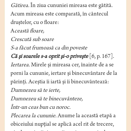
Gătirea.
În ziua cununiei mireasa este gătită.
Acum mireasa este comparată, în cântecul
druştelor, cu o floare:
A
ceastă floare,
Crescută sub soare
S-a făcut frumoasă ca din poveste
Că şi soarele s-a oprit şi-o priveşte
[6, p. 167].
Iertarea.
Mirele şi mireasa cer, înainte de a se
porni la cununie, iertare şi binecuvântare de la
părinţi. Aceştia îi iartă şi îi binecuvântează:
Dumnezeu să te ierte,
Dumnezeu să te binecuvânteze,
Într-un ceas bun cu noroc.
Plecarea la cununie.
Anume la această etapă a
obiceiului nupţial se aplică acel rit de trecere,