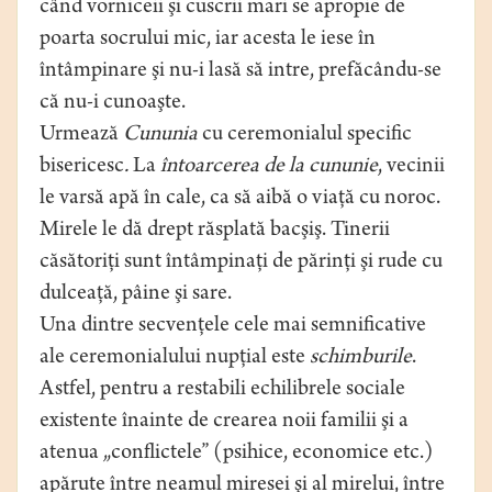
când vorniceii şi cuscrii mari se apropie de
poarta socrului mic, iar acesta le iese în
întâmpinare şi nu-i lasă să intre, prefăcându-se
că nu-i cunoaşte.
Urmează
Cununia
cu ceremonialul specific
bisericesc
.
La
întoarcerea de la cununie
, vecinii
le varsă apă în cale, ca să aibă o viaţă cu noroc.
Mirele le dă drept răsplată bacşiş. Tinerii
căsătoriţi sunt întâmpinaţi de părinţi şi rude cu
dulceaţă, pâine şi sare.
Una dintre secvenţele cele mai semnificative
ale ceremonialului nupţial este
schimburile
.
Astfel, pentru a restabili echilibrele sociale
existente înainte de crearea noii familii şi a
atenua „conflictele” (psihice, economice etc.)
apărute între neamul miresei şi al mirelui, între