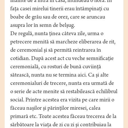
înainte de a intra în casă, întindeau o horă. În
faţa casei mirelui tinerii erau întâmpinaţi cu
boabe de grâu sau de orez, care se aruncau
asupra lor în semn de belşug.
De regulă, nunta ţinea câteva zile, urma o
petrecere menită să marcheze eliberarea de rit,
de ceremonial şi să permită reintrarea în
cotidian. După acest act cu veche semnificaţie
ceremonială, cu rosturi de bună cuviinţă
sătească, nunta nu se termina aici. Ca şi alte
ceremonialuri de trecere, nunta era urmată de
o serie de acte menite să restabilească echilibrul
social. Printre acestea era vizita pe care mirii o
făceau naşilor şi părinţilor miresei, calea
primară etc. Toate acestea făceau trecerea de la
sărbătoare la viaţa de zi cu zi şi contribuiau la