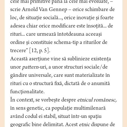
cele mai primitive până la cele mai evoluate, –
scrie Arnold Van Gennep – orice schimbare de
loc, de situaţie socială..., orice inovaţie şi foarte
adesea chiar orice modificare este însoţită... de
rituri... care urmează întotdeauna aceeaşi
ordine şi constituie schema-tip a riturilor de
trecere” [12, p. 5].
Această aserţiune vine să sublinieze existenţa
unor
pattern
-uri, a unor structuri sociale/de
gândire universale, care sunt materializate în
rituri cu o structură fixă, dictată de o anumită
funcţionalitate.
În context, se vorbeşte despre
etnicul românesc,
în sens genetic, ca populaţie multimilenară
având codul ei stabil, situat într-un spaţiu
geografic bine delimitat. Acest
etnic
dispune de