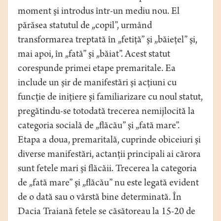
moment şi introdus într-un mediu nou. El
părăsea statutul de „copil”, urmând
transformarea treptată în „fetiţă” şi „băieţel” şi,
mai apoi, în „fată” şi „băiat”. Acest statut
corespunde primei etape premaritale. Ea
include un şir de manifestări şi acţiuni cu
funcţie de iniţiere şi familiarizare cu noul statut,
pregătindu-se totodată trecerea nemijlocită la
categoria socială de „flăcău” şi „fată mare”.
Etapa a doua, premaritală, cuprinde obiceiuri şi
diverse manifestări, actanţii principali ai cărora
sunt fetele mari şi flăcăii. Trecerea la categoria
de „fată mare” şi „flăcău” nu este legată evident
de o dată sau o vârstă bine determinată. În
Dacia Traiană fetele se căsătoreau la 15-20 de