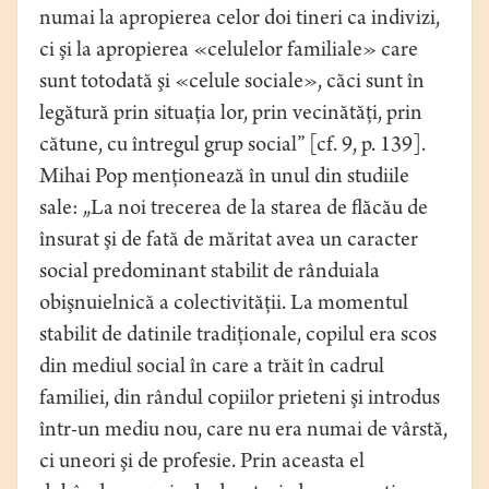
numai la apropierea celor doi tineri ca indivizi,
ci şi la apropierea «celulelor familiale» care
sunt totodată şi «celule sociale», căci sunt în
legătură prin situaţia lor, prin vecinătăţi, prin
cătune, cu întregul grup social” [cf. 9, p. 139].
Mihai Pop menţionează în unul din studiile
sale: „La noi trecerea de la starea de flăcău de
însurat şi de fată de măritat avea un caracter
social predominant stabilit de rânduiala
obişnuielnică a colectivităţii. La momentul
stabilit de datinile tradiţionale, copilul era scos
din mediul social în care a trăit în cadrul
familiei, din rândul copiilor prieteni şi introdus
într-un mediu nou, care nu era numai de vârstă,
ci uneori şi de profesie. Prin aceasta el