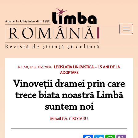
Toggl
naviga
LEGISLAŢIA LINGVISTICĂ – 15 ANI DE LA
Nr. 7-8, anul XIV, 2004
ADOPTARE
Vinoveţii dramei prin care
trece biata noastră Limbă
suntem noi
Mihail Gh. CIBOTARU
Facebook
Twitter
WhatsApp
Viber