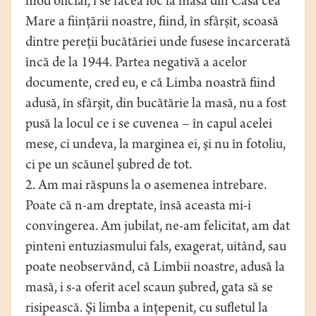
mod oficial, i se făcea loc la masa din Casa cea
Mare a fiinţării noastre, fiind, în sfârşit, scoasă
dintre pereţii bucătăriei unde fusese încarcerată
încă de la 1944. Partea negativă a acelor
documente, cred eu, e că Limba noastră fiind
adusă, în sfârşit, din bucătărie la masă, nu a fost
pusă la locul ce i se cuvenea – în capul acelei
mese, ci undeva, la marginea ei, şi nu în fotoliu,
ci pe un scăunel şubred de tot.
2. Am mai răspuns la o asemenea întrebare.
Poate că n-am dreptate, însă aceasta mi-i
convingerea. Am jubilat, ne-am felicitat, am dat
pinteni entuziasmului fals, exagerat, uitând, sau
poate neobservând, că Limbii noastre, adusă la
masă, i s-a oferit acel scaun şubred, gata să se
risipească. Şi limba a înţepenit, cu sufletul la