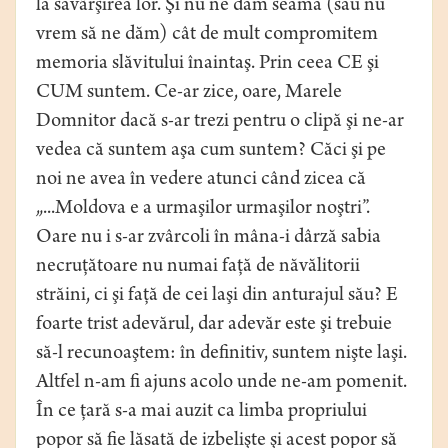
la săvârşirea lor. Şi nu ne dăm seama (sau nu
vrem să ne dăm) cât de mult compromitem
memoria slăvitului înaintaş. Prin ceea CE şi
CUM suntem. Ce-ar zice, oare, Marele
Domnitor dacă s-ar trezi pentru o clipă şi ne-ar
vedea că suntem aşa cum suntem? Căci şi pe
noi ne avea în vedere atunci când zicea că
„...Moldova e a urmaşilor urmaşilor noştri”.
Oare nu i s-ar zvârcoli în mâna-i dârză sabia
necruţătoare nu numai faţă de năvălitorii
străini, ci şi faţă de cei laşi din anturajul său? E
foarte trist adevărul, dar adevăr este şi trebuie
să-l recunoaştem: în definitiv, suntem nişte laşi.
Altfel n-am fi ajuns acolo unde ne-am pomenit.
În ce ţară s-a mai auzit ca limba propriului
popor să fie lăsată de izbelişte şi acest popor să