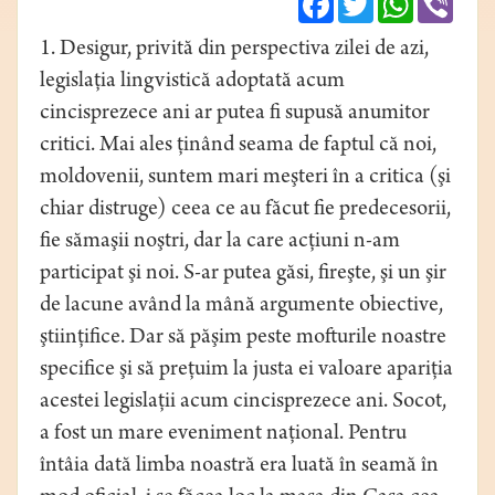
1. Desigur, privită din perspectiva zilei de azi,
legislaţia lingvistică adoptată acum
cincisprezece ani ar putea fi supusă anumitor
critici. Mai ales ţinând seama de faptul că noi,
moldovenii, suntem mari meşteri în a critica (şi
chiar distruge) ceea ce au făcut fie predecesorii,
fie sămaşii noştri, dar la care acţiuni n-am
participat şi noi. S-ar putea găsi, fireşte, şi un şir
de lacune având la mână argumente obiective,
ştiinţifice. Dar să păşim peste mofturile noastre
specifice şi să preţuim la justa ei valoare apariţia
acestei legislaţii acum cincisprezece ani. Socot,
a fost un mare eveniment naţional. Pentru
întâia dată limba noastră era luată în seamă în