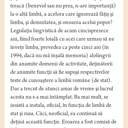
treacă (benevol sau nu prea, n-are importanţă)
la o altă limbă, a acelora care ignorează făţiş şi
limba, şi demnitatea, şi onoarea acelui popor?
Legislaţia lingvistică de acum cincisprezece
ani, fiind foarte loială cu acei care urmau să ne
înveţe limba, prevedea ca peste cinci ani (în
1994, dacă nu mă înşală memoria) alolingvii
din anumite domenii de activitate, deţinătorii
de anumite funcţii să fie supuşi respectivelor
teste de cunoaştere a limbii române (de stat).
Dar a trecut de atunci amar de vreme şi lucrul
acesta nu s-a mai întâmplat. Ba mai mult, se
insistă a instala, oficial, în funcţia de limbă de
stat şi rusa. Căci, neoficial, ea continuă să
deţină această funcţie. Eroarea a fost comisă de