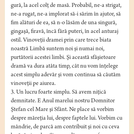
gură, la acel colţ de masă. Probabil, ne-a strigat,
ne-a rugat, ne-a implorat să-i sărim în ajutor, să
fim alături de ea, să n-o lăsăm de una singură,
gingaşă, firavă, încă fără puteri, în acel anturaj
ostil. Vinoveţii dramei prin care trece biata
noastră Limbă suntem noi şi numai noi,
purtătorii acestei limbi. Şi această sfâşietoare
dramă va dura atâta timp, cât nu vom înţelege
acest simplu adevăr şi vom continua să căutăm
vinoveţii pe aiurea.
3. Un lucru foarte simplu. Să avem niţică
demnitate. E Anul marelui nostru Domnitor
Ştefan cel Mare şi Sfânt. Ne place să vorbim
despre măreţia lui, despre faptele lui. Vorbim cu
mândrie, de parcă am contribuit şi noi cu ceva