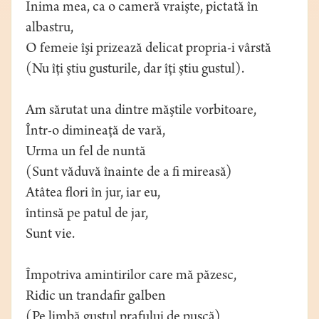
Inima mea, ca o cameră vraişte, pictată în
albastru,
O femeie îşi prizează delicat propria-i vârstă
(Nu îţi ştiu gusturile, dar îţi ştiu gustul).
Am sărutat una dintre măştile vorbitoare,
Într-o dimineaţă de vară,
Urma un fel de nuntă
(Sunt văduvă înainte de a fi mireasă)
Atâtea flori în jur, iar eu,
întinsă pe patul de jar,
Sunt vie.
Împotriva amintirilor care mă păzesc,
Ridic un trandafir galben
(Pe limbă gustul prafului de puşcă)