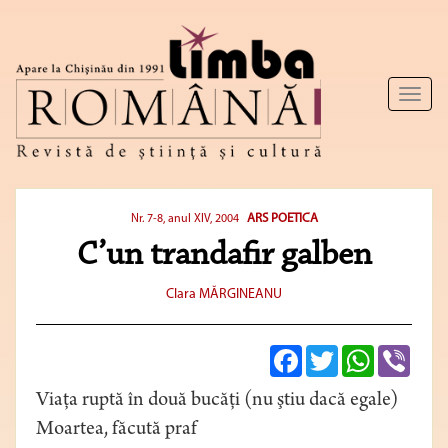
Toggl
naviga
ARS POETICA
Nr. 7-8, anul XIV, 2004
C’un trandafir galben
Clara MĂRGINEANU
Facebook
Twitter
WhatsApp
Viber
Viaţa ruptă în două bucăţi (nu ştiu dacă egale)
Moartea, făcută praf