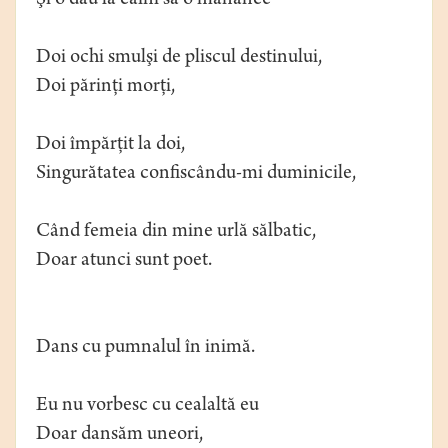
Şi o dau la câini să o mănânce
Doi ochi smulşi de pliscul destinului,
Doi părinţi morţi,
Doi împărţit la doi,
Singurătatea confiscându-mi duminicile,
Când femeia din mine urlă sălbatic,
Doar atunci sunt poet.
Dans cu pumnalul în inimă.
Eu nu vorbesc cu cealaltă eu
Doar dansăm uneori,