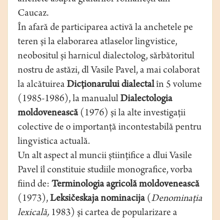
Caucaz.
În afară de participarea activă la anchetele pe
teren şi la elaborarea atlaselor lingvistice,
neobositul şi harnicul dialectolog, sărbătoritul
nostru de astăzi, dl Vasile Pavel, a mai colaborat
la alcătuirea
Dicţionarului dialectal
în 5 volume
(1985-1986), la manualul
Dialectologia
moldovenească
(1976) şi la alte investigaţii
colective de o importanţă incontestabilă pentru
lingvistica actuală.
Un alt aspect al muncii ştiinţifice a dlui Vasile
Pavel îl constituie studiile monografice, vorba
fiind de:
Terminologia agricolă moldovenească
(1973),
Leksičeskaja nominacija
(
Denominaţia
lexicală,
1983) şi cartea de popularizare a