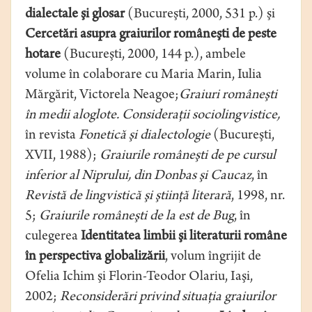
dialectale şi glosar
(Bucureşti, 2000, 531 p.) şi
Cercetări asupra graiurilor româneşti de peste
hotare
(Bucureşti, 2000, 144 p.), ambele
volume în colaborare cu Maria Marin, Iulia
Mărgărit, Victorela Neagoe;
Graiuri româneşti
în medii aloglote. Consideraţii sociolingvistice,
în revista
Fonetică şi dialectologie
(Bucureşti,
XVII, 1988);
Graiurile româneşti de pe cursul
inferior al Niprului, din Donbas şi Caucaz
, în
Revistă de lingvistică şi ştiinţă literară
, 1998, nr.
5;
Graiurile româneşti de la est de Bug
, în
culegerea
Identitatea limbii şi literaturii române
în perspectiva globalizării
, volum îngrijit de
Ofelia Ichim şi Florin-Teodor Olariu, Iaşi,
2002;
Reconsiderări privind situaţia graiurilor