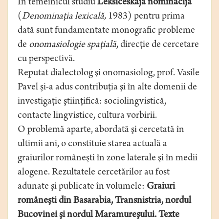
În temeinicul studiu
Leksičeskaja nominacija
(
Denominaţia lexicală,
1983) pentru prima
dată sunt fundamentate monografic probleme
de
onomasiologie spaţială
, direcţie de cercetare
cu perspectivă.
Reputat dialectolog şi onomasiolog, prof. Vasile
Pavel şi-a adus contribuţia şi în alte domenii de
investigaţie ştiinţifică: sociolingvistică,
contacte lingvistice, cultura vorbirii.
O problemă aparte, abordată şi cercetată în
ultimii ani, o constituie starea actuală a
graiurilor româneşti în zone laterale şi în medii
alogene. Rezultatele cercetărilor au fost
adunate şi publicate în volumele:
Graiuri
româneşti din Basarabia, Transnistria, nordul
Bucovinei şi nordul Maramureşului. Texte