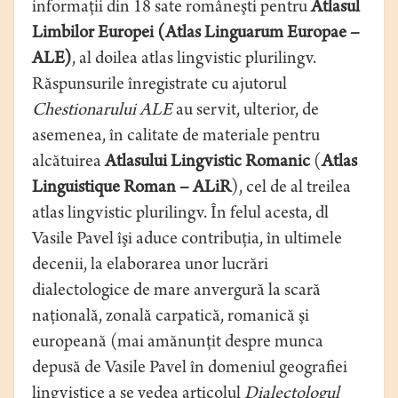
informaţii din 18 sate româneşti pentru
Atlasul
Limbilor Europei (Atlas Linguarum Europae –
ALE)
, al doilea atlas lingvistic plurilingv.
Răspunsurile înregistrate cu ajutorul
Chestionarului
ALE
au servit, ulterior, de
asemenea, în calitate de materiale pentru
alcătuirea
Atlasului Lingvistic Romanic
(
Atlas
Linguistique Roman – ALiR
), cel de al treilea
atlas lingvistic plurilingv. În felul acesta, dl
Vasile Pavel îşi aduce contribuţia, în ultimele
decenii, la elaborarea unor lucrări
dialectologice de mare anvergură la scară
naţională, zonală carpatică, romanică şi
europeană (mai amănunţit despre munca
depusă de Vasile Pavel în domeniul geografiei
lingvistice a se vedea articolul
Dialectologul