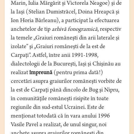
Marin, Iulia Mărgărit şi Victorela Neagoe) şi de
la Iaşi (Stelian Dumistrăcel, Doina Hreapcă şi
Ion Horia Bârleanu), a participat la efectuarea
anchetelor de tip
arhivă
fonogramică
, respectiv
la temele „Graiuri româneşti din arii laterale şi
izolate” şi „Graiuri româneşti de la est de
Carpaţi”. Astfel, între anii 1991-1998,
dialectologii de la Bucureşti, Iaşi şi Chişinău au
realizat
împreună
(pentru prima dată!)
cercetări asupra graiurilor româneşti vorbite de
la est de Carpaţi până dincolo de Bug şi Nipru,
în comunităţile româneşti risipite în toate
regiunile din sud-estul Ucrainei. Este de
menţionat totodată că în vara anului 1996
Vasile Pavel a realizat, de unul singur, noi
anchete asupra graiurilor româneşti din