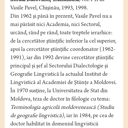
nordul Bucovinei, Transnistria
,
vol. I-II de
Vasile Pavel, Chişinău, 1993, 1998.
Din 1962 şi până în prezent, Vasile Pavel nu a
mai părăsit nici Academia, nici Sectorul,
urcând, rând pe rând, toate treptele ierarhice:
de la cercetător ştiinţific inferior la cel superior,
apoi la cercetător ştiinţific coordonator (1962-
1991), iar din 1992 devine cercetător ştiinţific
principal şi şef al Sectorului Dialectologie şi
Geografie Lingvistică la actualul Institut de
Lingvistică al Academiei de Ştiinţe a Moldovei.
În 1970 susţine, la Universitatea de Stat din
Moldova, teza de doctor în filologie cu tema:
Terminologia agricolă moldovenească (Studiu
de geografie lingvistică)
, iar în 1984, pe cea de
doctor habilitat în domeniul lingvisticii