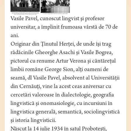
Vasile Pavel, cunoscut lingvist şi profesor
universitar, a împlinit frumoasa vârstă de 70 de
ani.
Originar din Ţinutul Herţei, de unde îşi trag
rădăcinile Gheorghe Asachi şi Vasile Bogrea,
pictorul cu renume Artur Verona şi cântăreţul
limbii române George Sion, alţi oameni de
seamă, dl Vasile Pavel, absolvent al Universităţii
din Cernăuţi, vine la acest ceas aniversar cu
cercetări valoroase în dialectologie, geografia
lingvistică şi onomasiologie, cu incursiuni în
lingvistica generală, semantică, sociolingvistică
şi istoria lingvisticii.
Născut la 14 iulie 1934 în satul Proboteşti,