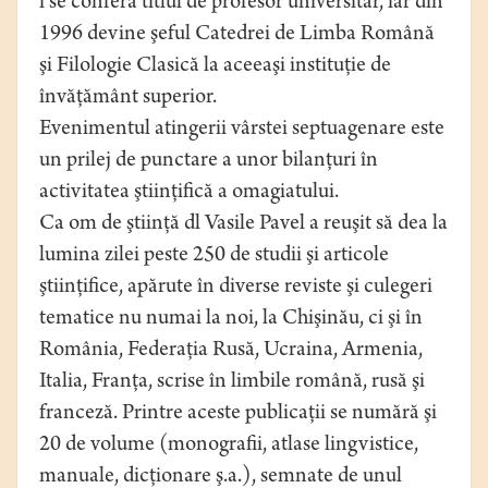
i se conferă titlul de profesor universitar, iar din
1996 devine şeful Catedrei de Limba Română
şi Filologie Clasică la aceeaşi instituţie de
învăţământ superior.
Evenimentul atingerii vârstei septuagenare este
un prilej de punctare a unor bilanţuri în
activitatea ştiinţifică a omagiatului.
Ca om de ştiinţă dl Vasile Pavel a reuşit să dea la
lumina zilei peste 250 de studii şi articole
ştiinţifice, apărute în diverse reviste şi culegeri
tematice nu numai la noi, la Chişinău, ci şi în
România, Federaţia Rusă, Ucraina, Armenia,
Italia, Franţa, scrise în limbile română, rusă şi
franceză. Printre aceste publicaţii se numără şi
20 de volume (monografii, atlase lingvistice,
manuale, dicţionare ş.a.), semnate de unul