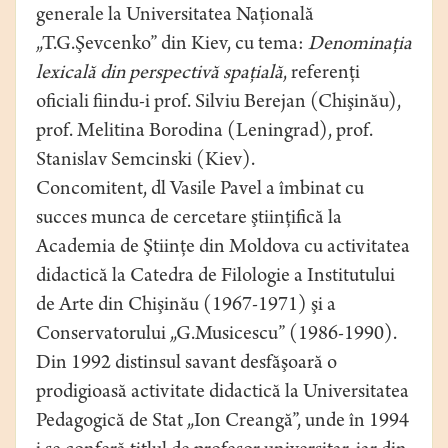
generale la Universitatea Naţională
„T.G.Şevcenko” din Kiev, cu tema:
Denominaţia
lexicală din perspectivă spaţială
, referenţi
oficiali fiindu-i prof. Silviu Berejan (Chişinău),
prof. Melitina Borodina (Leningrad), prof.
Stanislav Semcinski (Kiev).
Concomitent, dl Vasile Pavel a îmbinat cu
succes munca de cercetare ştiinţifică la
Academia de Ştiinţe din Moldova cu activitatea
didactică la Catedra de Filologie a Institutului
de Arte din Chişinău (1967-1971) şi a
Conservatorului „G.Musicescu” (1986-1990).
Din 1992 distinsul savant desfăşoară o
prodigioasă activitate didactică la Universitatea
Pedagogică de Stat „Ion Creangă”, unde în 1994