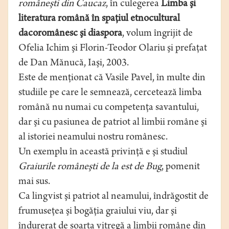
româneşti din Caucaz
, în culegerea
Limba şi
literatura română în spaţiul etnocultural
dacoromânesc şi diaspora
, volum îngrijit de
Ofelia Ichim şi Florin-Teodor Olariu şi prefaţat
de Dan Mănucă, Iaşi, 2003.
Este de menţionat că Vasile Pavel, în multe din
studiile pe care le semnează, cercetează limba
română nu numai cu competenţa savantului,
dar şi cu pasiunea de patriot al limbii române şi
al istoriei neamului nostru românesc.
Un exemplu în această privinţă e şi studiul
Graiurile româneşti de la est de Bug
, pomenit
mai sus.
Ca lingvist şi patriot al neamului, îndrăgostit de
frumuseţea şi bogăţia graiului viu, dar şi
îndurerat de soarta vitregă a limbii române din