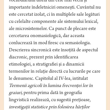
vocabularului uneia din cele mai vechi şi
importante îndeletniciri omeneşti. Cuvântul nu
este cercetat izolat, ci în multiplele sale legături
cu celelalte componente ale sistemului lexical,
ale microsistemelor. Ca punct de plecare este
cercetarea onomasiologică, dar aceasta
conlucrează în mod firesc cu semasiologia.
Descrierea sincronică este însoţită de aspectul
diacronic, prezent prin identificarea
etimologiei, a stratigrafiei şi a dinamicii
termenilor în relaţie directă cu lucrurile pe care
le denumesc. Capitolul al IV-lea, intitulat
Termenii agricoli în lumina frecvenţei lor în
graiuri,
pentru prima dată în geografia
lingvistică realizează, cu sugestii preţioase,
investigaţii statistice prin folosirea hărţilor