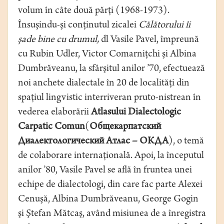
volum în câte două părţi (1968-1973).
Însuşindu-şi conţinutul zicalei
Călătorului îi
şade bine cu drumul,
dl Vasile Pavel, împreună
cu Rubin Udler, Victor Comarniţchi şi Albina
Dumbrăveanu, la sfârşitul anilor ’70, efectuează
noi anchete dialectale în 20 de localităţi din
spaţiul lingvistic interriveran pruto-nistrean în
vederea elaborării
Atlasului Dialectologic
Carpatic Comun
(
Общекарпатский
Диалектологический Атлас – ОКДА
), o temă
de colaborare internaţională. Apoi, la începutul
anilor ’80, Vasile Pavel se află în fruntea unei
echipe de dialectologi, din care fac parte Alexei
Cenuşă, Albina Dumbrăveanu, George Gogin
şi Ştefan Mătcaş, având misiunea de a înregistra