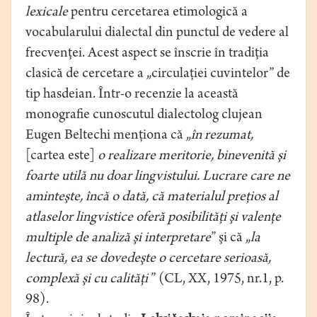
lexicale
pentru cercetarea etimologică a
vocabularului dialectal din punctul de vedere al
frecvenţei. Acest aspect se înscrie în tradiţia
clasică de cercetare a „circulaţiei cuvintelor” de
tip hasdeian. Într-o recenzie la această
monografie cunoscutul dialectolog clujean
Eugen Beltechi menţiona că „
în rezumat,
[cartea este]
o realizare meritorie, binevenită şi
foarte utilă nu doar lingvistului. Lucrare care ne
aminteşte, încă o dată, că materialul preţios al
atlaselor lingvistice oferă posibilităţi şi valenţe
multiple de analiză şi interpretare
” şi că „
la
lectură, ea
se dovedeşte o cercetare serioasă,
complexă şi cu calităţi
” (CL, XX, 1975, nr.1, p.
98).