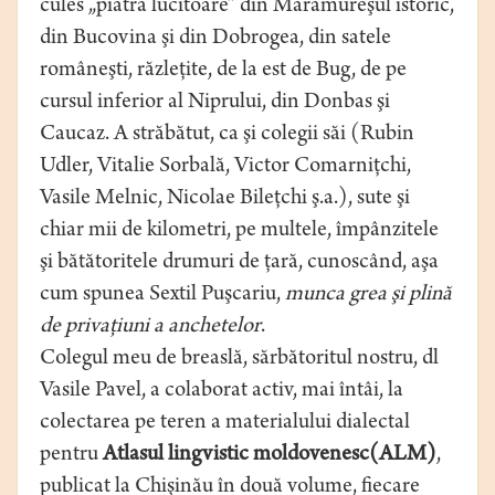
cules „piatra lucitoare” din Maramureşul istoric,
din Bucovina şi din Dobrogea, din satele
româneşti, răzleţite, de la est de Bug, de pe
cursul inferior al Niprului, din Donbas şi
Caucaz. A străbătut, ca şi colegii săi (Rubin
Udler, Vitalie Sorbală, Victor Comarniţchi,
Vasile Melnic, Nicolae Bileţchi ş.a.), sute şi
chiar mii de kilometri, pe multele, împânzitele
şi bătătoritele drumuri de ţară, cunoscând, aşa
cum spunea Sextil Puşcariu,
munca grea şi plină
de privaţiuni a anchetelor
.
Colegul meu de breaslă, sărbătoritul nostru, dl
Vasile Pavel, a colaborat activ, mai întâi, la
colectarea pe teren a materialului dialectal
pentru
Atlasul lingvistic moldovenesc
(ALM)
,
publicat la Chişinău în două volume, fiecare