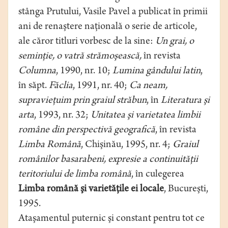
stânga Prutului, Vasile Pavel a publicat în primii
ani de renaştere naţională o serie de articole,
ale căror titluri vorbesc de la sine:
Un grai, o
seminţie, o vatră strămoşească,
în revista
Columna
, 1990, nr. 10;
Lumina gândului latin
,
în săpt.
Făclia
, 1991, nr. 40;
Ca neam,
supravieţuim prin graiul străbun
, în
Literatura şi
arta
, 1993, nr. 32;
Unitatea şi varietatea limbii
române din perspectivă geografică
, în revista
Limba Română
, Chişinău, 1995, nr. 4;
Graiul
românilor basarabeni, expresie a continuităţii
teritoriului de limba română
, în culegerea
Limba română şi varietăţile ei locale
, Bucureşti,
1995.
Ataşamentul puternic şi constant pentru tot ce