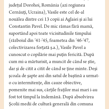
judeţul Dorohoi, România (azi regiunea
Cernăuţi, Ucraina), Vasile este cel de-al
nouălea dintre cei 13 copii ai Aglaiei şi ai lui
Constantin Pavel. De mic rămas fără mamă,
suportând apoi toate vicisitudinile timpului
(războiul din ’41-’45, foametea din ’46-’47,
colectivizarea forţată ş.a.), Vasile Pavel a
cunoscut o copilărie mai puţin fericită. După
cum mi-a mărturisit, a muncit de când se ştie,
dar şi de citit a citit de când se ţine minte. Deşi
şcoala de şapte ani din satul de baştină a urmat-
o cu intermitenţe, din cauze obiective,
pomenite mai sus, cărţile fraţilor mai mari i-au
fost tot timpul la îndemână. După absolvirea
Şcolii medii de cultură generală din comuna