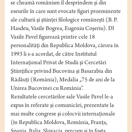
se cheamă românism îl desprindem şi din
eseurile în care sunt evocate figuri proeminente
ale culturii şi ştiinţei filologice româneşti (B. P.
Hasdeu, Vasile Bogrea, Eugeniu Coşeriu). Dl
Vasile Pavel figurează printre cele 18
personalităţi din Republica Moldova, cărora în
1993 li s-a acordat, de către Institutul
Internaţional Privat de Studii şi Cercetări
Ştiinţifice privind Bucovina şi Basarabia din
Rădăuţi (România), Medalia „75 de ani de la
Unirea Bucovinei cu România”.
Rezultatele cercetărilor sale Vasile Pavel le-a
expus în referate şi comunicări, prezentate la
mai multe congrese şi colocvii internaţionale
(în Republica Moldova, România, Franţa,
Spania, Italia, Slovacia, precum şi în fosta