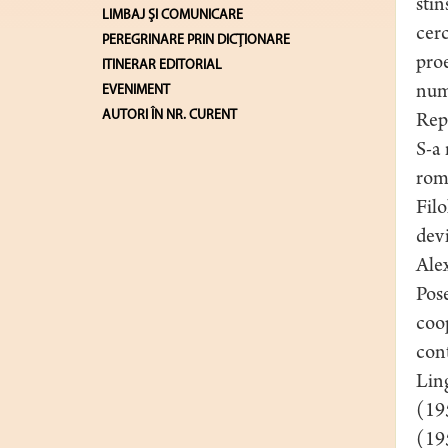
stin
LIMBAJ ŞI COMUNICARE
cerc
PEREGRINARE PRIN DICȚIONARE
proe
ITINERAR EDITORIAL
EVENIMENT
nume
AUTORI ÎN NR. CURENT
Repu
S-a 
rom
Filo
devi
Alex
Pose
coop
cont
Ling
(195
(195