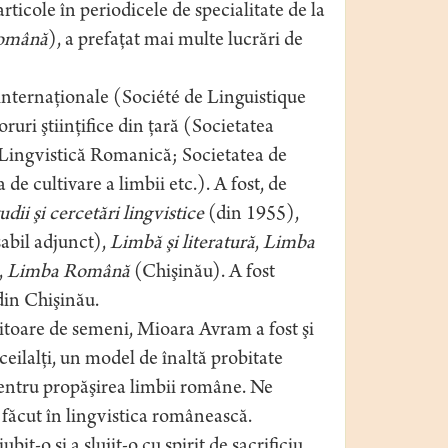
rticole în periodicele de specialitate de la
omână
), a prefaţat mai multe lucrări de
internaţionale (Société de Linguistique
ri ştiinţifice din ţară (Societatea
Lingvistică Romanică; Societatea de
 cultivare a limbii etc.). A fost, de
udii şi cercetări lingvistice
(din 1955),
abil adjunct),
Limbă şi literatură
,
Limba
,
Limba Română
(Chişinău). A fost
in Chişinău.
ubitoare de semeni, Mioara Avram a fost şi
ceilalţi, un model de înaltă probitate
pentru propăşirea limbii române. Ne
 făcut în lingvistica românească.
t-o şi a slujit-o cu spirit de sacrificiu.