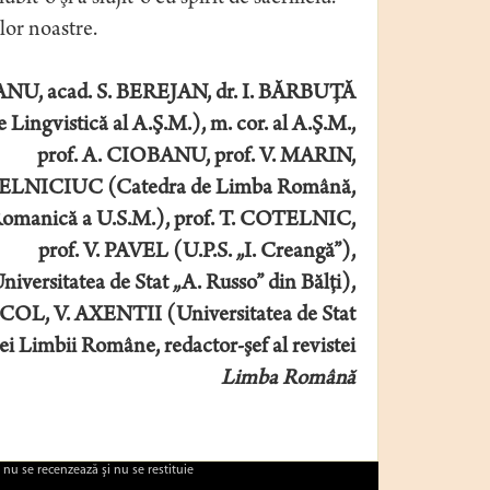
lor noastre.
U, acad. S. BEREJAN, dr. I. BĂRBUŢĂ
e Lingvistică al A.Ş.M.), m. cor. al A.Ş.M.,
prof. A. CIOBANU, prof. V. MARIN,
 MELNICIUC (Catedra de Limba Română,
 Romanică a U.S.M.), prof. T. COTELNIC,
prof. V. PAVEL (U.P.S. „I. Creangă”),
iversitatea de Stat „A. Russo” din Bălţi),
ICOL, V. AXENTII (Universitatea de Stat
i Limbii Române, redactor-şef al revistei
Limba Română
 nu se recenzează şi nu se restituie