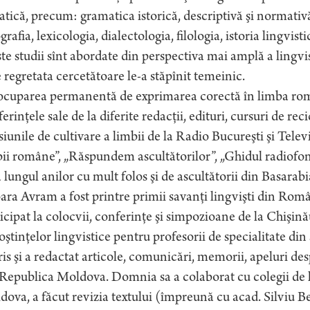
tică, precum: gramatica istorică, descriptivă şi normativ
grafia, lexicologia, dialectologia, filologia, istoria lingvi
te studii sînt abordate din perspectiva mai amplă a lingvi
 regretata cercetătoare le-a stăpînit temeinic.
ocuparea permanentă de exprimarea corectă în limba româ
erinţele sale de la diferite redacţii, edituri, cursuri de reci
iunile de cultivare a limbii de la Radio Bucureşti şi Te
ii române”, „Răspundem ascultătorilor”, „Ghidul radiofon
 lungul anilor cu mult folos şi de ascultătorii din Basarab
ra Avram a fost printre primii savanţi lingvişti din Româ
icipat la colocvii, conferinţe şi simpozioane de la Chişină
ştinţelor lingvistice pentru profesorii de specialitate din
ris şi a redactat articole, comunicări, memorii, apeluri de
Republica Moldova. Domnia sa a colaborat cu colegii de la 
ova, a făcut revizia textului (împreună cu acad. Silviu B