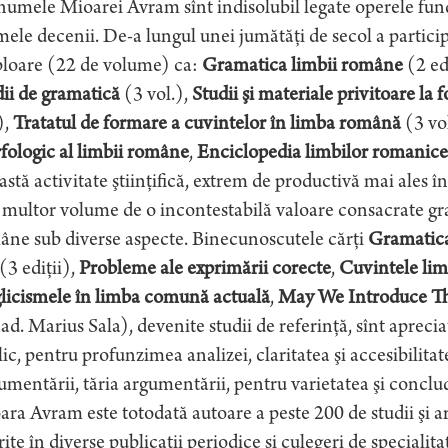
umele Mioarei Avram sînt indisolubil legate operele fund
mele decenii. De-a lungul unei jumătăţi de secol a particip
loare (22 de volume) ca:
Gramatica limbii române
(2 ed
ii de gramatică
(3 vol.),
Studii şi materiale privitoare l
),
Tratatul de formare a cuvintelor în limba română
(3 vo
fologic al limbii române
,
Enciclopedia limbilor romanice
stă activitate ştiinţifică, extrem de productivă mai ales în 
multor volume de o incontestabilă valoare consacrate gramat
âne sub diverse aspecte. Binecunoscutele cărţi
Gramatica
(3 ediţii),
Probleme ale exprimării corecte
,
Cuvintele lim
licismele în limba comună actuală
,
May We Introduce T
ad. Marius Sala), devenite studii de referinţă, sînt apreciate
ic, pentru profunzimea analizei, claritatea şi accesibilita
mentării, tăria argumentării, pentru varietatea şi conclud
ra Avram este totodată autoare a peste 200 de studii şi arti
rite în diverse publicaţii periodice şi culegeri de specialita