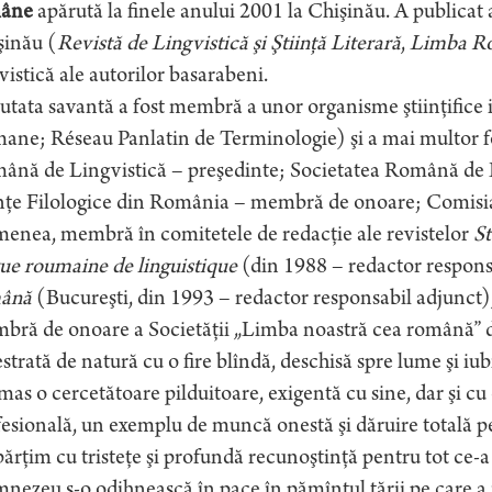
âne
apărută la finele anului 2001 la Chişinău. A publicat a
şinău (
Revistă de Lingvistică şi Ştiinţă Literară
,
Limba R
vistică ale autorilor basarabeni.
tata savantă a fost membră a unor organisme ştiinţifice 
ne; Réseau Panlatin de Terminologie) şi a mai multor foru
ână de Lingvistică – preşedinte; Societatea Română de 
nţe Filologice din România – membră de onoare; Comisia de
enea, membră în comitetele de redacţie ale revistelor
St
ue roumaine de linguistique
(din 1988 – redactor respons
ână
(Bucureşti, din 1993 – redactor responsabil adjunct)
bră de onoare a Societăţii „Limba noastră cea română” d
strată de natură cu o fire blîndă, deschisă spre lume şi i
mas o cercetătoare pilduitoare, exigentă cu sine, dar şi cu 
esională, un exemplu de muncă onestă şi dăruire totală 
ărţim cu tristeţe şi profundă recunoştinţă pentru tot ce-a
ezeu s-o odihnească în pace în pămîntul ţării pe care a iubi