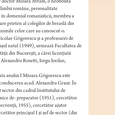
ar doctor Mioara Avram, o neobosită
l limbii române, personalitate
it în domeniul romanisticii, membru a
re prieten al colegilor de breaslă din
inimile celor care au cunoscut-o.
Nicolae Grigorescu şi a profesoarei de
şul natal (1949), urmează Facultatea de
ăţii din Bucureşti, a cărei licenţiată
ti Alexandru Rosetti, Iorgu Iordan,
nta anului I Mioara Grigorescu este
conducerea acad. Alexandru Graur. În
 sector din cadrul Institutului de
emice de: preparator (1951), cercetător
ecvenţă, 1955), cercetător ajutor
etător principal I şi şef de sector (din