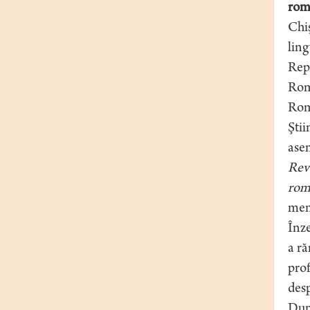
rom
Chi
ling
Repu
Roma
Rom
Ştii
asem
Rev
rom
mem
Înze
a ră
prof
desp
Dumn