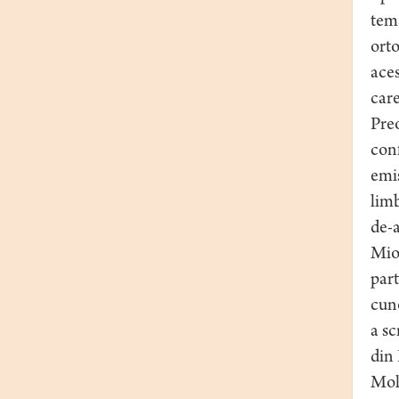
tema
orto
aces
care
Pre
conf
emis
limb
de-a
Mioa
part
cuno
a sc
din 
Mold