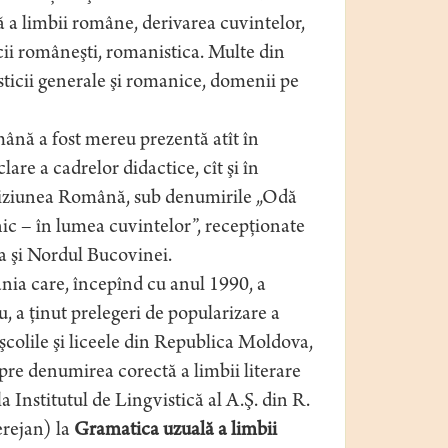
ă a limbii române, derivarea cuvintelor,
sticii româneşti, romanistica. Multe din
sticii generale şi romanice, domenii pe
nă a fost mereu prezentă atît în
clare a cadrelor didactice, cît şi în
leviziunea Română, sub denumirile „Odă
ic – în lumea cuvintelor”, recepţionate
ia şi Nordul Bucovinei.
nia care, începînd cu anul 1990, a
u, a ţinut prelegeri de popularizare a
 şcolile şi liceele din Republica Moldova,
spre denumirea corectă a limbii literare
Institutul de Lingvistică al A.Ş. din R.
erejan) la
Gramatica uzuală a limbii