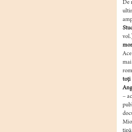
De n
ulti
amp
Stud
vol.
mor
Acea
mai 
rom
toţi
Ang
– ac
publ
docu
Mioa
tipă