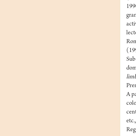
1990
gram
acti
lect
Româ
(19
Sub 
dome
lim
Pre
A pa
colo
cent
etc.
Reg