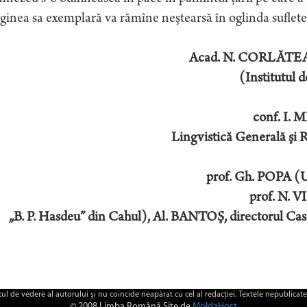
inea sa exemplară va rămîne neştearsă în oglinda suflete
Acad. N. CORLĂTEAN
(Institutul d
conf. I.
Lingvistică Generală şi
prof. Gh. POPA (Un
prof. N. V
„B. P. Hasdeu” din Cahul), Al. BANTOŞ, directorul Case
ctul de vedere al autorului şi nu coincide neapărat cu cel al redacţiei. Textele nepublicate
© 2008 Limba Română Site de
MoldaHost