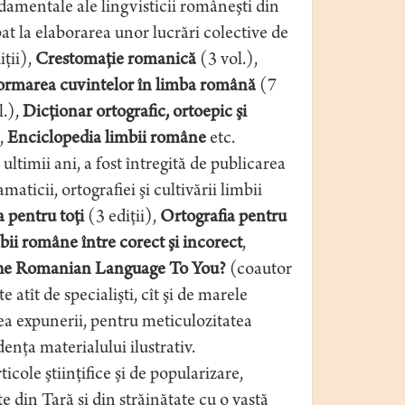
amentale ale lingvisticii româneşti din
at la elaborarea unor lucrări colective de
iţii),
Crestomaţie romanică
(3 vol.),
a formarea cuvintelor în limba română
(7
l.),
Dicţionar ortografic, ortoepic şi
,
Enciclopedia limbii române
etc.
ultimii ani, a fost întregită de publicarea
icii, ortografiei şi cultivării limbii
 pentru toţi
(3 ediţii),
Ortografia pentru
bii române între corect şi incorect
,
he Romanian Language To You?
(coautor
 atît de specialişti, cît şi de marele
tea expunerii, pentru meticulozitatea
enţa materialului ilustrativ.
cole ştiinţifice şi de popularizare,
te din Ţară şi din străinătate cu o vastă