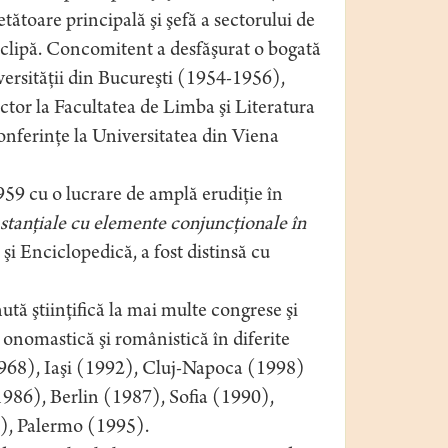
tătoare principală şi şefă a sectorului de
a clipă. Concomitent a desfăşurat o bogată
iversităţii din Bucureşti (1954-1956),
tor la Facultatea de Limba şi Literatura
nferinţe la Universitatea din Viena
959 cu o lucrare de amplă erudiţie în
stanţiale cu elemente conjuncţionale în
 şi Enciclopedică, a fost distinsă cu
ută ştiinţifică la mai multe congrese şi
e onomastică şi românistică în diferite
, 1968), Iaşi (1992), Cluj-Napoca (1998)
 1986), Berlin (1987), Sofia (1990),
), Palermo (1995).