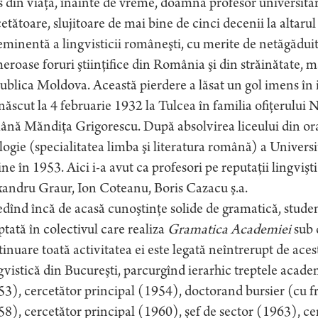
s din viaţă, înainte de vreme, doamna profesor universit
etătoare, slujitoare de mai bine de cinci decenii la altaru
minentă a lingvisticii româneşti, cu merite de netăgădu
roase foruri ştiinţifice din România şi din străinătate, ma
blica Moldova. Această pierdere a lăsat un gol imens în 
născut la 4 februarie 1932 la Tulcea în familia ofiţerului 
ână Măndiţa Grigorescu. După absolvirea liceului din ora
logie (specialitatea limba şi literatura română) a Universit
ne în 1953. Aici i-a avut ca profesori pe reputaţii lingviş
andru Graur, Ion Coteanu, Boris Cazacu ş.a.
dînd încă de acasă cunoştinţe solide de gramatică, stude
tată în colectivul care realiza
Gramatica Academiei
sub 
inuare toată activitatea ei este legată neîntrerupt de acest
vistică din Bucureşti, parcurgînd ierarhic treptele acad
3), cercetător principal (1954), doctorand bursier (cu fr
8), cercetător principal (1960), şef de sector (1963), cerc