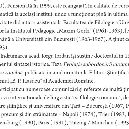
). Pensionată în 1999, este reangajată în calitate de cerce
atică la acelaşi institut, unde a funcţionat pînă în ultim
vitate didactică: asistentă la Facultatea de Filologie a Un
or la Institutul Pedagogic „Maxim Gorki” (1961-1963), lec
nă a Universităţii din Bucureşti (1963-1967). A ţinut co
93).
îndrumarea acad. Iorgu Iordan îşi susţine doctoratul în 1
niul sintaxei istorice. Teza
Evoluţia subordonării circum
ba română
, publicată în anul următor la Editura Ştiinţifică
miul „B. P. Hasdeu” al Academiei Române.
rticipat cu numeroase comunicări şi referate de înaltă ţin
cvii internaţionale de lingvistică şi filologie romanică, d
re ştiinţifice şi universitare din Ţară – Bucureşti (1967
, precum şi din străinătate – Napoli (1974), Trier (1983,
ensburg (1990), Paris (1991), Tutzing / München (1993