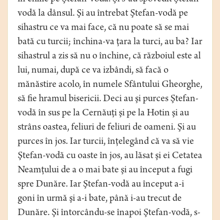
vodă la dânsul. Şi au întrebat Ştefan-vodă pe
sihastru ce va mai face, că nu poate să se mai
bată cu turcii; închina-va ţara la turci, au ba? Iar
sihastrul a zis să nu o închine, că războiul este al
lui, numai, după ce va izbândi, să facă o
mănăstire acolo, în numele Sfântului Gheorghe,
să fie hramul bisericii. Deci au şi purces Ştefan-
vodă în sus pe la Cernăuţi şi pe la Hotin şi au
strâns oastea, feliuri de feliuri de oameni. Şi au
purces în jos. Iar turcii, înţelegând că va să vie
Ştefan-vodă cu oaste în jos, au lăsat şi ei Cetatea
Neamţului de a o mai bate şi au început a fugi
spre Dunăre. Iar Ştefan-vodă au început a-i
goni în urmă şi a-i bate, până i-au trecut de
Dunăre. Şi întorcându-se înapoi Ştefan-vodă, s-