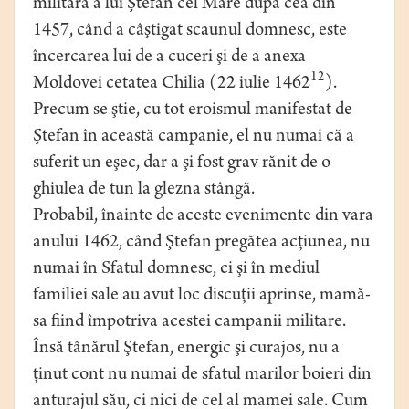
militară a lui Ştefan cel Mare după cea din
1457, când a câştigat scaunul domnesc, este
încercarea lui de a cuceri şi de a anexa
12
Moldovei cetatea Chilia (22 iulie 1462
).
Precum se ştie, cu tot eroismul manifestat de
Ştefan în această campanie, el nu numai că a
suferit un eşec, dar a şi fost grav rănit de o
ghiulea de tun la glezna stângă.
Probabil, înainte de aceste evenimente din vara
anului 1462, când Ştefan pregătea acţiunea, nu
numai în Sfatul domnesc, ci şi în mediul
familiei sale au avut loc discuţii aprinse, mamă-
sa fiind împotriva acestei campanii militare.
Însă tânărul Ştefan, energic şi curajos, nu a
ţinut cont nu numai de sfatul marilor boieri din
anturajul său, ci nici de cel al mamei sale. Cum