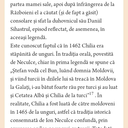
partea mamei sale, apoi după înfrângerea de la
Războieni el a căutat (şi de fapt a găsit)
consolare şi sfat la duhovnicul său Daniil
Sihastrul, episod reflectat, de asemenea, în
aceeaşi legendă.
Este cunoscut faptul că în 1462 Chilia era
stăpânită de unguri. În tradiţia orală, povestită
de Neculce, chiar în prima legendă se spune că
„Ştefan vodă cel Bun, luând domnia Moldovii,
şi viind turcii în dzilele lui să treacă în Moldova
la Galaţi, i-au bătut foarte rău pre turci şi au luat
17
şi Cetatea Albă şi Chilia de la turci”
. În
realitate, Chilia a fost luată de către moldoveni
în 1465 de la unguri, astfel că tradiţia istorică
consemnată de Ion Neculce confundă, prin