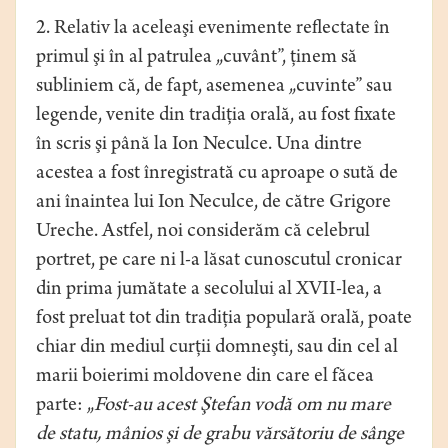
2. Relativ la aceleaşi evenimente reflectate în
primul şi în al patrulea „cuvânt”, ţinem să
subliniem că, de fapt, asemenea „cuvinte” sau
legende, venite din tradiţia orală, au fost fixate
în scris şi până la Ion Neculce. Una dintre
acestea a fost înregistrată cu aproape o sută de
ani înaintea lui Ion Neculce, de către Grigore
Ureche. Astfel, noi considerăm că celebrul
portret, pe care ni l-a lăsat cunoscutul cronicar
din prima jumătate a secolului al XVII-lea, a
fost preluat tot din tradiţia populară orală, poate
chiar din mediul curţii domneşti, sau din cel al
marii boierimi moldovene din care el făcea
parte: „
Fost-au acest Ştefan vodă om nu mare
de statu, mânios şi de grabu vărsătoriu de sânge