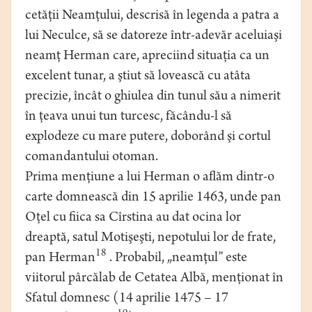
cetăţii Neamţului, descrisă în legenda a patra a
lui Neculce, să se datoreze într-adevăr aceluiaşi
neamţ Herman care, apreciind situaţia ca un
excelent tunar, a ştiut să lovească cu atâta
precizie, încât o ghiulea din tunul său a nimerit
în ţeava unui tun turcesc, făcându-l să
explodeze cu mare putere, doborând şi cortul
comandantului otoman.
Prima menţiune a lui Herman o aflăm dintr-o
carte domnească din 15 aprilie 1463, unde pan
Oţel cu fiica sa Cîrstina au dat ocina lor
dreaptă, satul Motişeşti, nepotului lor de frate,
18
pan Herman
. Probabil, „neamţul” este
viitorul pârcălab de Cetatea Albă, menţionat în
Sfatul domnesc (14 aprilie 1475 – 17