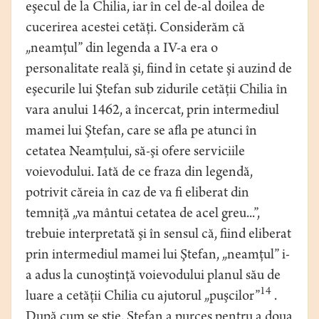
eşecul de la Chilia, iar în cel de-al doilea de
cucerirea acestei cetăţi. Considerăm că
„neamţul” din legenda a IV-a era o
personalitate reală şi, fiind în cetate şi auzind de
eşecurile lui Ştefan sub zidurile cetăţii Chilia în
vara anului 1462, a încercat, prin intermediul
mamei lui Ştefan, care se afla pe atunci în
cetatea Neamţului, să-şi ofere serviciile
voievodului. Iată de ce fraza din legendă,
potrivit căreia în caz de va fi eliberat din
temniţă „va mântui cetatea de acel greu...”,
trebuie interpretată şi în sensul că, fiind eliberat
prin intermediul mamei lui Ştefan, „neamţul” i-
a adus la cunoştinţă voievodului planul său de
14
luare a cetăţii Chilia cu ajutorul „puşcilor”
.
După cum se ştie, Ştefan a purces pentru a doua