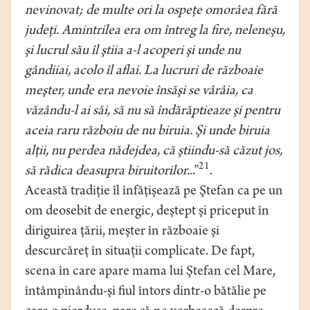
nevinovat; de multe ori la ospeţe omorâea fără
judeţi. Amintrilea era om întreg la fire, neleneşu,
şi lucrul său îl ştiia a-l acoperi şi unde nu
gândiiai, acolo îl aflai. La lucruri de războaie
meşter, unde era nevoie însăşi se vârâia, ca
văzându-l ai săi, să nu să îndărăptieaze şi pentru
aceia raru războiu de nu biruia. Şi unde biruia
alţii, nu perdea nădejdea, că ştiindu-să căzut jos,
21
să rădica deasupra biruitorilor..
.”
.
Această tradiţie îl înfăţişează pe Ştefan ca pe un
om deosebit de energic, deştept şi priceput în
diriguirea ţării, meşter în războaie şi
descurcăreţ în situaţii complicate. De fapt,
scena în care apare mama lui Ştefan cel Mare,
întâmpinându-şi fiul întors dintr-o bătălie pe