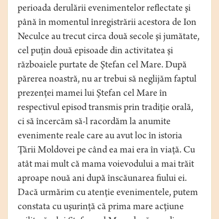
perioada derulării evenimentelor reflectate şi
până în momentul înregistrării acestora de Ion
Neculce au trecut circa două secole şi jumătate,
cel puţin două episoade din activitatea şi
războaiele purtate de Ştefan cel Mare. După
părerea noastră, nu ar trebui să neglijăm faptul
prezenţei mamei lui Ştefan cel Mare în
respectivul episod transmis prin tradiţie orală,
ci să încercăm să-l racordăm la anumite
evenimente reale care au avut loc în istoria
Ţării Moldovei pe când ea mai era în viaţă. Cu
atât mai mult că mama voievodului a mai trăit
aproape nouă ani după înscăunarea fiului ei.
Dacă urmărim cu atenţie evenimentele, putem
constata cu uşurinţă că prima mare acţiune