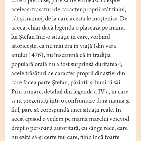
care o pierduse, pare să ne vorbească despre
aceleaşi trăsături de caracter proprii atât fiului,
cât şi mamei, de la care acesta le moştenise. De
aceea, chiar dacă legenda o plasează pe mama
lui Ştefan într-o situaţie în care, vorbind
istoriceşte, ea nu mai era în viaţă (din vara
anului 1476), nu înseamnă că în tradiţia
populară orală nu a fost surprinsă duritatea-i,
acele trăsături de caracter proprii dinastiei din
care făcea parte Ştefan, părinţii şi bunicii săi.
Prin urmare, detaliul din legenda a IV-a, în care
sunt prezentaţi într-o confruntare dură mama şi
fiul, pare să corespundă unei situaţii reale. În
acest episod o vedem pe mama marelui voievod
drept o persoană autoritară, cu sânge rece, care
nu ezită să-şi certe fiul care, fiind încă foarte