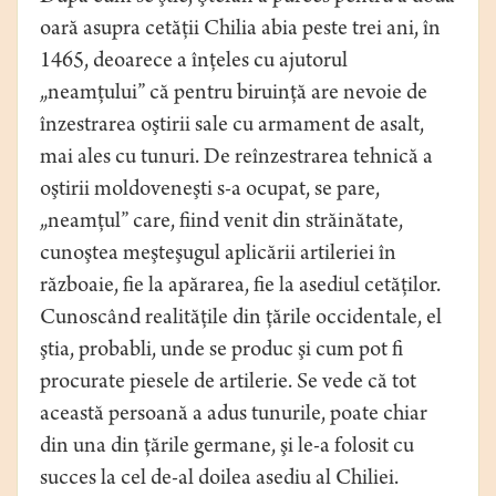
oară asupra cetăţii Chilia abia peste trei ani, în
1465, deoarece a înţeles cu ajutorul
„neamţului” că pentru biruinţă are nevoie de
înzestrarea oştirii sale cu armament de asalt,
mai ales cu tunuri. De reînzestrarea tehnică a
oştirii moldoveneşti s-a ocupat, se pare,
„neamţul” care, fiind venit din străinătate,
cunoştea meşteşugul aplicării artileriei în
războaie, fie la apărarea, fie la asediul cetăţilor.
Cunoscând realităţile din ţările occidentale, el
ştia, probabli, unde se produc şi cum pot fi
procurate piesele de artilerie. Se vede că tot
această persoană a adus tunurile, poate chiar
din una din ţările germane, şi le-a folosit cu
succes la cel de-al doilea asediu al Chiliei.