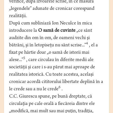
verifice, după izvoarele scrise, în ce măsură
„legendele” adunate de cronicar corespund
realităţii.
După cum subliniază Ion Neculce în mica
introducere la
O samă de cuvinte
„ce sânt
audzite din om în om, de oameni vechi şi
4
bătrâni, şi în letopiseţu nu sânt scrise...”
, el a
fixat pe hârtie doar „o samă de istorii mai
5
alese...”
, care circulau în diferite medii ale
societăţii şi care i s-au părut mai aproape de
realitatea istorică. Cu toate acestea, acelaşi
cronicar acordă cititorului libertate deplină în a
6
le crede sau a nu le crede
.
C.C. Giurescu spune, pe bună dreptate, că
circulaţia pe cale orală a fiecăreia dintre ele
„modifică, mai mult sau mai puţin, tradiţia,