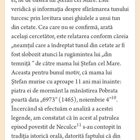
ei, fie de oastea lui Ştefan cel Mare. Este
veridică şi informaţia despre sfărâmarea tunului
turcesc prin lovitura unei ghiulele a unui tun
din cetate. Cea care nu se confirmă, arată
acelaşi cercetător, este relatarea conform căreia
„neamţul care a îndreptat tunul din cetate ar fi
fost slobozit atunci la rugămintea lui „din
temniţă ” de către mama lui Ştefan cel Mare.
Aceasta pentru bunul motiv, că mama lui
Ştefan murise cu aproape 11 ani mai înainte:
piatra ei de mormânt la mănăstirea Pobrata
10
poartă data „6973” (1465), noiembrie 4”
.
Încercând să efectuăm o analiză a acestei
legende, am constatat că în acest al patrulea
11
episod povestit de Neculce
s-au contopit în
tradiţia istorică orală, datorită faptului că din