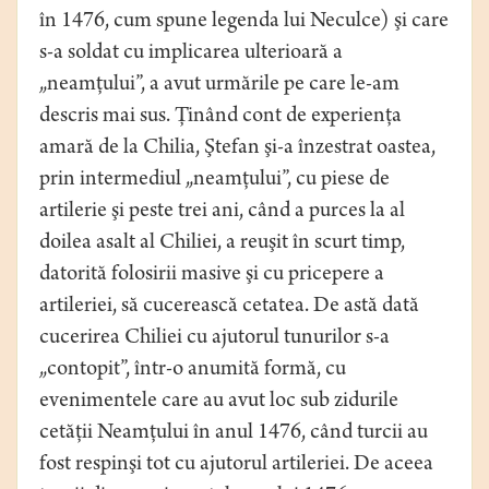
în 1476, cum spune legenda lui Neculce) şi care
s-a soldat cu implicarea ulterioară a
„neamţului”, a avut urmările pe care le-am
descris mai sus. Ţinând cont de experienţa
amară de la Chilia, Ştefan şi-a înzestrat oastea,
prin intermediul „neamţului”, cu piese de
artilerie şi peste trei ani, când a purces la al
doilea asalt al Chiliei, a reuşit în scurt timp,
datorită folosirii masive şi cu pricepere a
artileriei, să cucerească cetatea. De astă dată
cucerirea Chiliei cu ajutorul tunurilor s-a
„contopit”, într-o anumită formă, cu
evenimentele care au avut loc sub zidurile
cetăţii Neamţului în anul 1476, când turcii au
fost respinşi tot cu ajutorul artileriei. De aceea