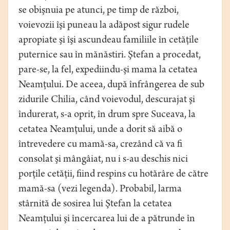
se obişnuia pe atunci, pe timp de război,
voievozii îşi puneau la adăpost sigur rudele
apropiate şi îşi ascundeau familiile în cetăţile
puternice sau în mănăstiri. Ştefan a procedat,
pare-se, la fel, expediindu-şi mama la cetatea
Neamţului. De aceea, după înfrângerea de sub
zidurile Chilia, când voievodul, descurajat şi
îndurerat, s-a oprit, în drum spre Suceava, la
cetatea Neamţului, unde a dorit să aibă o
întrevedere cu mamă-sa, crezând că va fi
consolat şi mângâiat, nu i s-au deschis nici
porţile cetăţii, fiind respins cu hotărâre de către
mamă-sa (vezi legenda). Probabil, larma
stârnită de sosirea lui Ştefan la cetatea
Neamţului şi încercarea lui de a pătrunde în