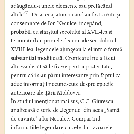
adăugându-i unele elemente sau prefăcând
7
altele”
. De aceea, atunci când au fost auzite şi
consemnate de Ion Neculce, începând,
probabil, cu sfârşitul secolului al XVII-lea şi
terminând cu primele decenii ale secolului al
XVIII-lea, legendele ajungeau la el într-o formă
substanţial modificată. Cronicarul nu a făcut
altceva decât să le fixeze pentru posteritate,
pentru că i s-au părut interesante prin faptul că
aduc informaţii necunoscute despre epocile
anterioare ale Ţării Moldovei.
În studiul menţionat mai sus, C.C. Giurescu
analizează o serie de „legende” din acea „Samă
de cuvinte” a lui Neculce. Comparând
informaţiile legendare cu cele din izvoarele