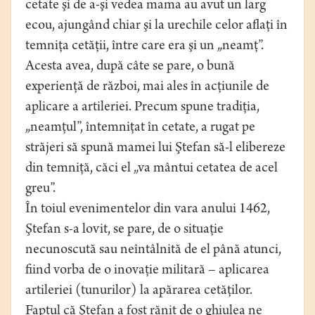
cetate şi de a-şi vedea mama au avut un larg
ecou, ajungând chiar şi la urechile celor aflaţi în
temniţa cetăţii, între care era şi un „neamţ”.
Acesta avea, după câte se pare, o bună
experienţă de război, mai ales în acţiunile de
aplicare a artileriei. Precum spune tradiţia,
„neamţul”, întemniţat în cetate, a rugat pe
străjeri să spună mamei lui Ştefan să-l elibereze
din temniţă, căci el „va mântui cetatea de acel
greu”.
În toiul evenimentelor din vara anului 1462,
Ştefan s-a lovit, se pare, de o situaţie
necunoscută sau neîntâlnită de el până atunci,
fiind vorba de o inovaţie militară – aplicarea
artileriei (tunurilor) la apărarea cetăţilor.
Faptul că Ştefan a fost rănit de o ghiulea ne