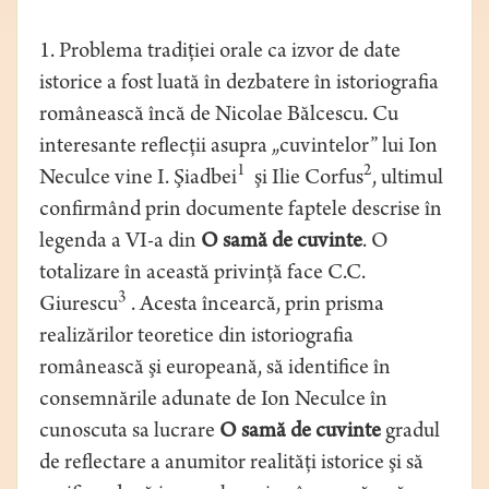
1. Problema tradiţiei orale ca izvor de date
istorice a fost luată în dezbatere în istoriografia
românească încă de Nicolae Bălcescu. Cu
interesante reflecţii asupra „cuvintelor” lui Ion
1
2
Neculce vine I. Şiadbei
şi Ilie Corfus
, ultimul
confirmând prin documente faptele descrise în
legenda a VI-a din
O samă de cuvinte
. O
totalizare în această privinţă face C.C.
3
Giurescu
. Acesta încearcă, prin prisma
realizărilor teoretice din istoriografia
românească şi europeană, să identifice în
consemnările adunate de Ion Neculce în
cunoscuta sa lucrare
O samă de cuvinte
gradul
de reflectare a anumitor realităţi istorice şi să