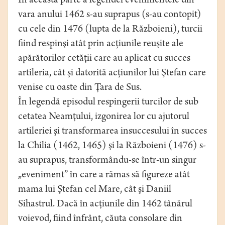
În această parte a legendei evenimentele din
vara anului 1462 s-au suprapus (s-au contopit)
cu cele din 1476 (lupta de la Războieni), turcii
fiind respinşi atât prin acţiunile reuşite ale
apărătorilor cetăţii care au aplicat cu succes
artileria, cât şi datorită acţiunilor lui Ştefan care
venise cu oaste din Ţara de Sus.
În legendă episodul respingerii turcilor de sub
cetatea Neamţului, izgonirea lor cu ajutorul
artileriei şi transformarea insuccesului în succes
la Chilia (1462, 1465) şi la Războieni (1476) s-
au suprapus, transformându-se într-un singur
„eveniment” în care a rămas să figureze atât
mama lui Ştefan cel Mare, cât şi Daniil
Sihastrul. Dacă în acţiunile din 1462 tânărul
voievod, fiind înfrânt, căuta consolare din