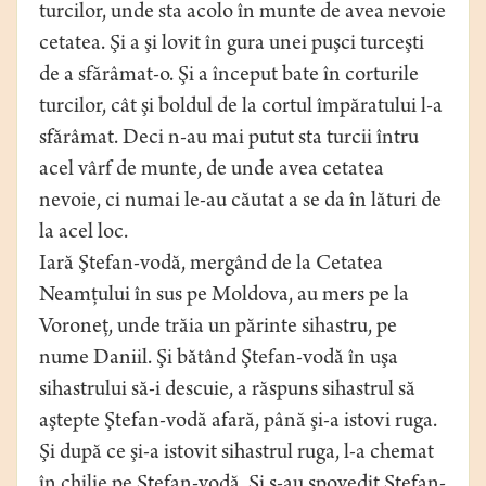
turcilor, unde sta acolo în munte de avea nevoie
cetatea. Şi a şi lovit în gura unei puşci turceşti
de a sfărâmat-o. Şi a început bate în corturile
turcilor, cât şi boldul de la cortul împăratului l-a
sfărâmat. Deci n-au mai putut sta turcii întru
acel vârf de munte, de unde avea cetatea
nevoie, ci numai le-au căutat a se da în lături de
la acel loc.
Iară Ştefan-vodă, mergând de la Cetatea
Neamţului în sus pe Moldova, au mers pe la
Voroneţ, unde trăia un părinte sihastru, pe
nume Daniil. Şi bătând Ştefan-vodă în uşa
sihastrului să-i descuie, a răspuns sihastrul să
aştepte Ştefan-vodă afară, până şi-a istovi ruga.
Şi după ce şi-a istovit sihastrul ruga, l-a chemat
în chilie pe Ştefan-vodă. Şi s-au spovedit Ştefan-