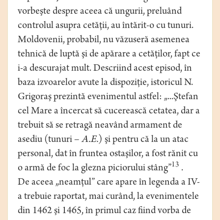
vorbeşte despre aceea că ungurii, preluând
controlul asupra cetăţii, au întărit-o cu tunuri.
Moldovenii, probabil, nu văzuseră asemenea
tehnică de luptă şi de apărare a cetăţilor, fapt ce
i-a descurajat mult. Descriind acest episod, în
baza izvoarelor avute la dispoziţie, istoricul N.
Grigoraş prezintă evenimentul astfel: „...Ştefan
cel Mare a încercat să cucerească cetatea, dar a
trebuit să se retragă neavând armament de
asediu (tunuri –
A.E.
) şi pentru că la un atac
personal, dat în fruntea ostaşilor, a fost rănit cu
13
o armă de foc la glezna piciorului stâng”
.
De aceea „neamţul” care apare în legenda a IV-
a trebuie raportat, mai curând, la evenimentele
din 1462 şi 1465, în primul caz fiind vorba de