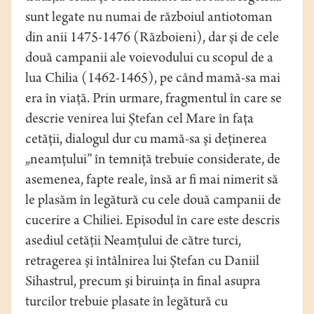
sunt legate nu numai de războiul antiotoman
din anii 1475-1476 (Războieni), dar şi de cele
două campanii ale voievodului cu scopul de a
lua Chilia (1462-1465), pe când mamă-sa mai
era în viaţă. Prin urmare, fragmentul în care se
descrie venirea lui Ştefan cel Mare în faţa
cetăţii, dialogul dur cu mamă-sa şi deţinerea
„neamţului” în temniţă trebuie considerate, de
asemenea, fapte reale, însă ar fi mai nimerit să
le plasăm în legătură cu cele două campanii de
cucerire a Chiliei. Episodul în care este descris
asediul cetăţii Neamţului de către turci,
retragerea şi întâlnirea lui Ştefan cu Daniil
Sihastrul, precum şi biruinţa în final asupra
turcilor trebuie plasate în legătură cu