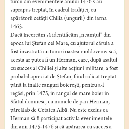
turcii din evenimentele anului 1476 s-au
suprapus treptat, în cadrul tradiţiei, cu
apărătorii cetăţii Chilia (ungurii) din iarna
1465.
Dacă încercăm să identificăm „neamţul” din
epoca lui Ştefan cel Mare, cu ajutorul căruia a
fost înzestrată cu tunuri oastea moldovenească,
acesta ar putea fi un Herman, care, după asaltul
cu succes al Chiliei şi alte acţiuni militare, a fost
probabil apreciat de Ştefan, fiind ridicat treptat
până la înalte ranguri boiereşti, pentru a-l
regăsi, prin 1475, în rangul de mare boier în
Sfatul domnesc, cu numele de pan Herman,
pârcălab de Cetatea Albă. Nu este exclus ca
Herman să fi participat activ la evenimentele
din anii 1475-1476 şi că apărarea cu succes a