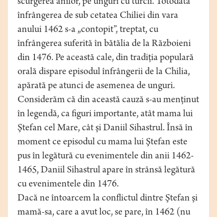
scurgerea anilor, pe unguri cu turcii. Totodată
înfrângerea de sub cetatea Chiliei din vara
anului 1462 s-a „contopit”, treptat, cu
înfrângerea suferită în bătălia de la Războieni
din 1476. Pe această cale, din tradiţia populară
orală dispare episodul înfrângerii de la Chilia,
apărată pe atunci de asemenea de unguri.
Considerăm că din această cauză s-au menţinut
în legendă, ca figuri importante, atât mama lui
Ştefan cel Mare, cât şi Daniil Sihastrul. Însă în
moment ce episodul cu mama lui Ştefan este
pus în legătură cu evenimentele din anii 1462-
1465, Daniil Sihastrul apare în strânsă legătură
cu evenimentele din 1476.
Dacă ne întoarcem la conflictul dintre Ştefan şi
mamă-sa, care a avut loc, se pare, în 1462 (nu