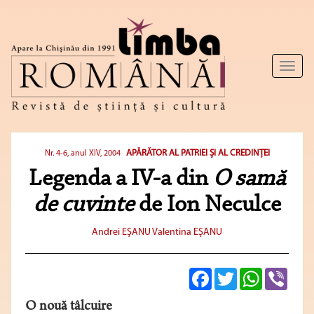
Toggl
naviga
APĂRĂTOR AL PATRIEI ŞI AL CREDINŢEI
Nr. 4-6, anul XIV, 2004
Legenda a IV-a din
O samă
de cuvinte
de Ion Neculce
Andrei EŞANU
Valentina EŞANU
Facebook
Twitter
WhatsApp
Viber
O nouă tâlcuire