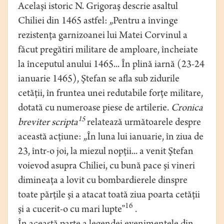
Acelaşi istoric N. Grigoraş descrie asaltul
Chiliei din 1465 astfel: „Pentru a învinge
rezistenţa garnizoanei lui Matei Corvinul a
făcut pregătiri militare de amploare, încheiate
la începutul anului 1465... În plină iarnă (23-24
ianuarie 1465), Ştefan se afla sub zidurile
cetăţii, în fruntea unei redutabile forţe militare,
dotată cu numeroase piese de artilerie.
Cronica
15
breviter scripta
relatează următoarele despre
această acţiune: „În luna lui ianuarie, în ziua de
23, într-o joi, la miezul nopţii... a venit Ştefan
voievod asupra Chiliei, cu bună pace şi vineri
dimineaţa a lovit cu bombardierele dinspre
toate părţile şi a atacat toată ziua poarta cetăţii
16
şi a cucerit-o cu mari lupte”
.