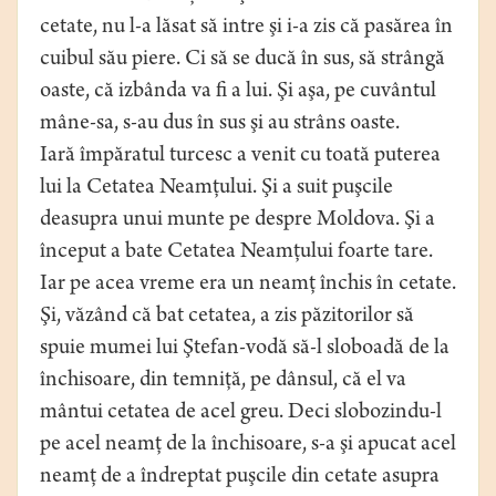
cetate, nu l-a lăsat să intre şi i-a zis că pasărea în
cuibul său piere. Ci să se ducă în sus, să strângă
oaste, că izbânda va fi a lui. Şi aşa, pe cuvântul
mâne-sa, s-au dus în sus şi au strâns oaste.
Iară împăratul turcesc a venit cu toată puterea
lui la Cetatea Neamţului. Şi a suit puşcile
deasupra unui munte pe despre Moldova. Şi a
început a bate Cetatea Neamţului foarte tare.
Iar pe acea vreme era un neamţ închis în cetate.
Şi, văzând că bat cetatea, a zis păzitorilor să
spuie mumei lui Ştefan-vodă să-l sloboadă de la
închisoare, din temniţă, pe dânsul, că el va
mântui cetatea de acel greu. Deci slobozindu-l
pe acel neamţ de la închisoare, s-a şi apucat acel
neamţ de a îndreptat puşcile din cetate asupra