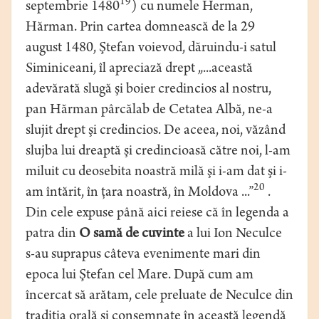
19
septembrie 1480
) cu numele Herman,
Hărman. Prin cartea domnească de la 29
august 1480, Ştefan voievod, dăruindu-i satul
Siminiceani, îl apreciază drept „...această
adevărată slugă şi boier credincios al nostru,
pan Hărman pârcălab de Cetatea Albă, ne-a
slujit drept şi credincios. De aceea, noi, văzând
slujba lui dreaptă şi credincioasă către noi, l-am
miluit cu deosebita noastră milă şi i-am dat şi i-
20
am întărit, în ţara noastră, în Moldova ...”
.
Din cele expuse până aici reiese că în legenda a
patra din
O samă de cuvinte
a lui Ion Neculce
s-au suprapus câteva evenimente mari din
epoca lui Ştefan cel Mare. După cum am
încercat să arătam, cele preluate de Neculce din
tradiţia orală şi consemnate în această legendă