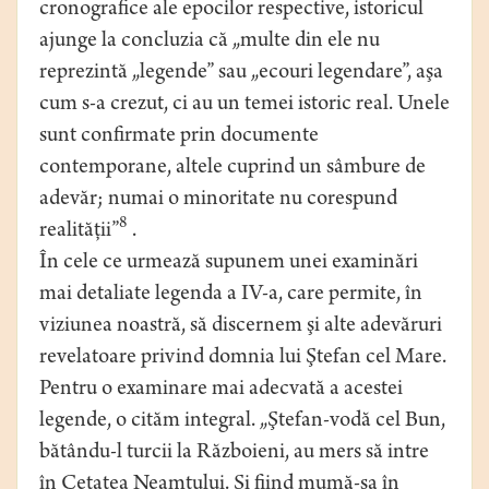
cronografice ale epocilor respective, istoricul
ajunge la concluzia că „multe din ele nu
reprezintă „legende” sau „ecouri legendare”, aşa
cum s-a crezut, ci au un temei istoric real. Unele
sunt confirmate prin documente
contemporane, altele cuprind un sâmbure de
adevăr; numai o minoritate nu corespund
8
realităţii”
.
În cele ce urmează supunem unei examinări
mai detaliate legenda a IV-a, care permite, în
viziunea noastră, să discernem şi alte adevăruri
revelatoare privind domnia lui Ştefan cel Mare.
Pentru o examinare mai adecvată a acestei
legende, o cităm integral. „Ştefan-vodă cel Bun,
bătându-l turcii la Războieni, au mers să intre
în Cetatea Neamţului. Şi fiind mumă-sa în