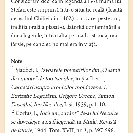
Considerăm deci că în legenda a IV-a mama lui
Ştefan este surprinsă într-o situaţie reală (legată
de asaltul Chiliei din 1462), dar care, peste ani,
tradiţia orală a plasat-o, datorită contaminării a
două legende, într-o altă perioadă istorică, mai
târzie, pe când ea nu mai era în viaţă.
Note
1
Şiadbei, I.,
Izvoarele povestirilor din „O samă
de cuvinte” de Ion Neculce
, în Şiadbei, I.,
Cercetări asupra cronicilor moldovene. I.
Eustratie Logofătul, Grigore Ureche, Simion
Dascălul, Ion Neculce,
Iaşi, 1939, p. 1-10.
2
Corfus, I.,
Încă un „cuvânt” de-al lui Neculce
se dovedeşte a nu fi legendă
, în
Studii. Revistă
de istorie
, 1964, Tom. XVII, nr. 3, p. 597-598.