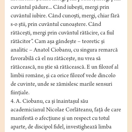
cuvântul pădure... Când iubeşti, mergi prin
cuvântul iubire. Când cunoşti, mergi, chiar fără
s-o ştii, prin cuvântul cunoaştere. Când
rătăceşti, mergi prin cuvântul rătăcire, ca fiul
rătăcitor”. Cam aşa gândeşte – teoretic şi
analitic – Anatol Ciobanu, cu singura remarcă
favorabilă că el nu rătăceşte, nu vrea să
rătăcească, nu ştie să rătăcească. E un filozof al
limbii române, şi ca orice filozof vede dincolo
de cuvinte, unde se zămislesc marile sensuri
fiinţiale.
4. A. Ciobanu, ca şi înaintaşul său
academicianul Nicolae Corlăteanu, faţă de care
manifestă o afecţiune şi un respect cu totul
aparte, de discipol fidel, investighează limba