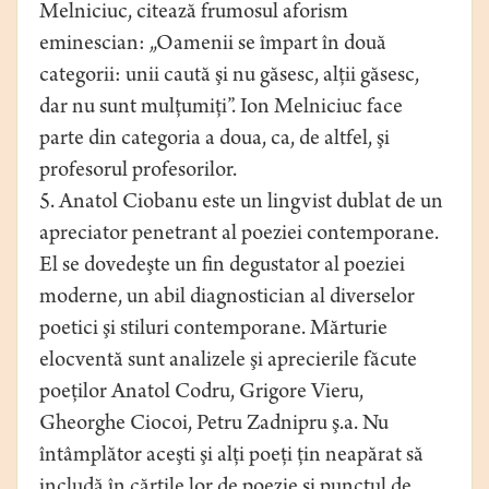
Melniciuc, citează frumosul aforism
eminescian: „Oamenii se împart în două
categorii: unii caută şi nu găsesc, alţii găsesc,
dar nu sunt mulţumiţi”. Ion Melniciuc face
parte din categoria a doua, ca, de altfel, şi
profesorul profesorilor.
5. Anatol Ciobanu este un lingvist dublat de un
apreciator penetrant al poeziei contemporane.
El se dovedeşte un fin degustator al poeziei
moderne, un abil diagnostician al diverselor
poetici şi stiluri contemporane. Mărturie
elocventă sunt analizele şi aprecierile făcute
poeţilor Anatol Codru, Grigore Vieru,
Gheorghe Ciocoi, Petru Zadnipru ş.a. Nu
întâmplător aceşti şi alţi poeţi ţin neapărat să
includă în cărţile lor de poezie şi punctul de