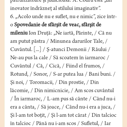
pătrunzătoare şi judicioasă: A. Codru este „un
inovator îndrăzneţ al stilului imaginativ”.
6. „Acolo unde nu e suflet, nu e nimic”, zice într-
o
Spovedanie de sfârşit de veac, sfârşit de
mileniu
Ion Druţă: „Ne iartă, Părinte, / Că nu
am putut păstra / Minunea darurilor Tale, /
Cuvântul. [...] / Ş-atunci Demonii / Răului /
Ne-au pus la cale / Să scoatem în iarmaroc /
Cuvântul / Că, / Cică, / Fiind el frumos, /
Rotund, / Sonor, / S-ar putea lua / Bani buni. /
Şi noi, / Toromacii, / Din prostie, / Din
lăcomie, / Din nimicnicie, / Am scos cuvântul
/ În iarmaroc, / L-am pus să cânte / Când nu-i
era a cânta, / Să joace, / Când nu-i era a juca, /
Şi l-am tot boţit, / Şi l-am tot cărat / Din talcioc
în talcioc / Până nu i-am scos / Sufletul, / Iar