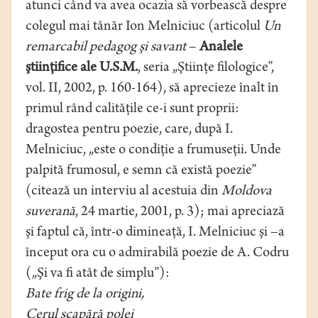
atunci când va avea ocazia să vorbească despre
colegul mai tânăr Ion Melniciuc (articolul
Un
remarcabil pedagog şi savant
–
Analele
ştiinţifice ale U.S.M.
, seria „Ştiinţe filologice”,
vol. II, 2002, p. 160-164), să aprecieze înalt în
primul rând calităţile ce-i sunt proprii:
dragostea pentru poezie, care, după I.
Melniciuc, „este o condiţie a frumuseţii. Unde
palpită frumosul, e semn că există poezie”
(citează un interviu al acestuia din
Moldova
suverană
, 24 martie, 2001, p. 3); mai apreciază
şi faptul că, într-o dimineaţă, I. Melniciuc şi –a
început ora cu o admirabilă poezie de A. Codru
(„Şi va fi atât de simplu”):
Bate frig de la origini,
Cerul scapără polei