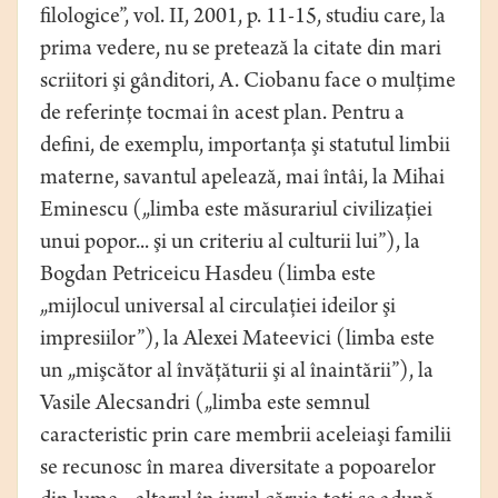
filologice”, vol. II, 2001, p. 11-15, studiu care, la
prima vedere, nu se pretează la citate din mari
scriitori şi gânditori, A. Ciobanu face o mulţime
de referinţe tocmai în acest plan. Pentru a
defini, de exemplu, importanţa şi statutul limbii
materne, savantul apelează, mai întâi, la Mihai
Eminescu („limba este măsurariul civilizaţiei
unui popor... şi un criteriu al culturii lui”), la
Bogdan Petriceicu Hasdeu (limba este
„mijlocul universal al circulaţiei ideilor şi
impresiilor”), la Alexei Mateevici (limba este
un „mişcător al învăţăturii şi al înaintării”), la
Vasile Alecsandri („limba este semnul
caracteristic prin care membrii aceleiaşi familii
se recunosc în marea diversitate a popoarelor