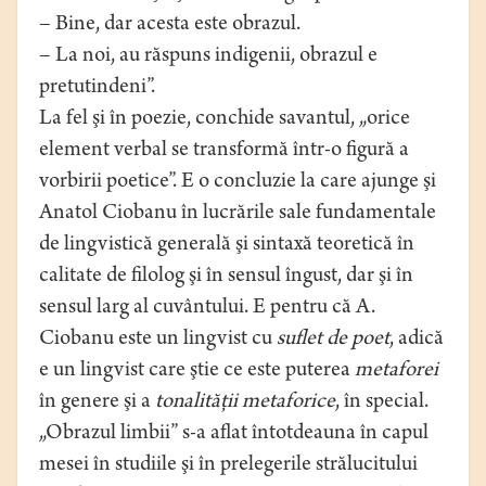
– Bine, dar acesta este obrazul.
– La noi, au răspuns indigenii, obrazul e
pretutindeni”.
La fel şi în poezie, conchide savantul, „orice
element verbal se transformă într-o figură a
vorbirii poetice”. E o concluzie la care ajunge şi
Anatol Ciobanu în lucrările sale fundamentale
de lingvistică generală şi sintaxă teoretică în
calitate de filolog şi în sensul îngust, dar şi în
sensul larg al cuvântului. E pentru că A.
Ciobanu este un lingvist cu
suflet de poet
, adică
e un lingvist care ştie ce este puterea
metaforei
în genere şi a
tonalităţii metaforice
, în special.
„Obrazul limbii” s-a aflat întotdeauna în capul
mesei în studiile şi în prelegerile strălucitului