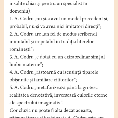
insolite chiar şi pentru un specialist în
domeniu):
1. A. Codru „nu şi-a avut un model precedent şi,
probabil, nu-şi va avea nici imitatori direcţi”;
2. A. Codru are „un fel de modus scribendi
inimitabil şi irepetabil în tradiţia literelor
româneşti”;
3. A. Codru „e dotat cu un extraordinar simţ al
limbii materne”;
4. A. Codru „răstoarnă cu iscusinţă tiparele
obişnuite şi familiare cititorilor”;
5. A. Codru „metaforizează până la grotesc
realitatea denotativă, inversează culorile eterne
ale spectrului imaginativ”.
Concluzia nu poate fi alta decât aceasta,