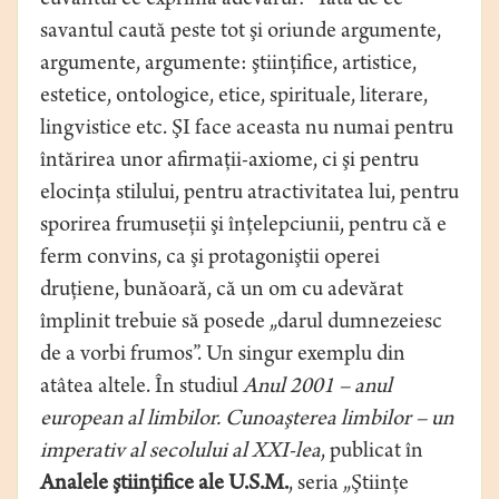
cuvântul ce exprimă adevărul?” Iată de ce
savantul caută peste tot şi oriunde argumente,
argumente, argumente: ştiinţifice, artistice,
estetice, ontologice, etice, spirituale, literare,
lingvistice etc. ŞI face aceasta nu numai pentru
întărirea unor afirmaţii-axiome, ci şi pentru
elocinţa stilului, pentru atractivitatea lui, pentru
sporirea frumuseţii şi înţelepciunii, pentru că e
ferm convins, ca şi protagoniştii operei
druţiene, bunăoară, că un om cu adevărat
împlinit trebuie să posede „darul dumnezeiesc
de a vorbi frumos”. Un singur exemplu din
atâtea altele. În studiul
Anul 2001 – anul
european al limbilor. Cunoaşterea limbilor – un
imperativ al secolului al XXI-lea
, publicat în
Analele ştiinţifice ale U.S.M.
, seria „Ştiinţe