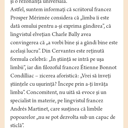
şi o rezonanţă universală.
Astfel, suntem informaţi că scriitorul francez
Prosper Mérimée considera că „limba îi este
dată omului pentru a-şi exprima gândirea”, că
lingvistul elveţian Charle Bally avea
convingerea că „a vorbi bine şi a gândi bine este
acelaşi lucru”. Din Cervantes este reţinută
formula celebră: „În ştiinţă se intră pe uşa
limbii”, iar din filozoful francez Étienne Bonnot
Condilliac – zicerea aforistică: „Vrei să înveţi
ştiinţele cu uşurinţă? Începe prin a-ţi învăţa
limba”. Concomitent, nu uită să evoce şi un
specialist în materie, pe lingvistul francez
Andrés Martinet, care susţinea că limbile
popoarelor „nu se pot dezvolta sub un capac de
sticlă”.