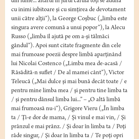
din lume... altarul în jurul căruia toţi se adună
cu inimi iubitoare şi cu simţirea de devotament
unii către alţii”), la George Coşbuc („limba este
singura avere comună a unui popor”), la Alecu
Russo („limba îl ajută pe om a-şi tălmăci
gândul”). Apoi sunt citate fragmente din cele
mai frumoase poezii despre limbă aparţinând
lui Nicolai Costenco („Limba mea de-acasă /
Răsădită-n suflet / De al mamei cânt”), Victor
Teleucă („Mai dulce şi mai bună decât toate / e
pentru mine limba mea / şi pentru tine limba ta
/ şi pentru dânsul limba lui...” – „O altă limbă
mai frumoasă nu-i”), Grigore Vieru („În limba
ta / Ţi-e dor de mama, / Şi vinul e mai vin, / Şi
prânzul e mai prânz. / Şi doar în limba ta / Poţi
râde singur, / Şi doar în limba ta / Te poţi opri