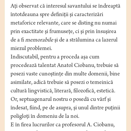
Aţi observat că interesul savantului se îndreaptă
întotdeauna spre definiţii şi caracterizări
metaforice relevante, care se disting nu numai
prin exactitate şi frumuseţe, ci şi prin însuşirea
de a fi
memorabile
şi de a strălumina ca lazerul
miezul problemei.
Indiscutabil, pentru a proceda aşa cum
procedează talentat Anatol Ciobanu, trebuie să
posezi vaste cunoştinţe din multe domenii, bine
asimilate, adică trebuie să posezi o temeinică
cultură lingvistică, literară, filozofică, estetică.
Or, septuagenarul nostru o posedă cu vârf şi
îndesat, fiind, pe de asupra, şi unul dintre puţinii
poligloţi în domeniu de la noi.
E în firea lucrurilor ca profesorul A. Ciobanu,