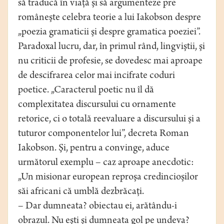
să traducă în viaţă şi să argumenteze pre
româneşte celebra teorie a lui Iakobson despre
„poezia gramaticii şi despre gramatica poeziei”.
Paradoxal lucru, dar, în primul rând, lingviştii, şi
nu criticii de profesie, se dovedesc mai aproape
de descifrarea celor mai incifrate coduri
poetice. „Caracterul poetic nu îl dă
complexitatea discursului cu ornamente
retorice, ci o totală reevaluare a discursului şi a
tuturor componentelor lui”, decreta Roman
Iakobson. Şi, pentru a convinge, aduce
următorul exemplu – caz aproape anecdotic:
„Un misionar european reproşa credincioşilor
săi africani că umblă dezbrăcaţi.
– Dar dumneata? obiectau ei, arătându-i
obrazul. Nu eşti şi dumneata gol pe undeva?