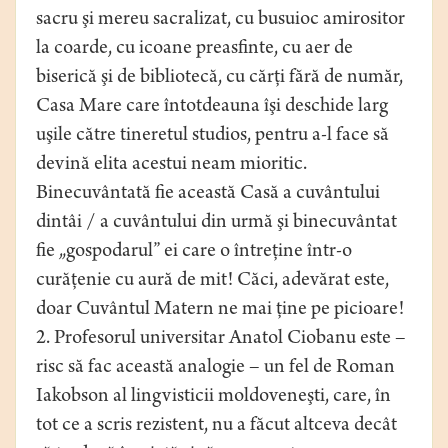
sacru şi mereu sacralizat, cu busuioc amirositor
la coarde, cu icoane preasfinte, cu aer de
biserică şi de bibliotecă, cu cărţi fără de număr,
Casa Mare care întotdeauna îşi deschide larg
uşile către tineretul studios, pentru a-l face să
devină elita acestui neam mioritic.
Binecuvântată fie această Casă a cuvântului
dintâi / a cuvântului din urmă şi binecuvântat
fie „gospodarul” ei care o întreţine într-o
curăţenie cu aură de mit! Căci, adevărat este,
doar Cuvântul Matern ne mai ţine pe picioare!
2. Profesorul universitar Anatol Ciobanu este –
risc să fac această analogie – un fel de Roman
Iakobson al lingvisticii moldoveneşti, care, în
tot ce a scris rezistent, nu a făcut altceva decât