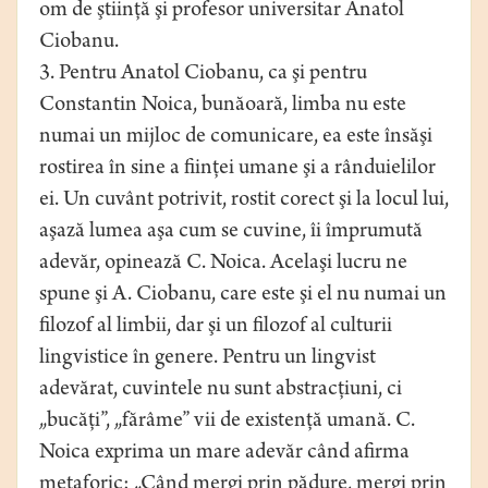
om de ştiinţă şi profesor universitar Anatol
Ciobanu.
3. Pentru Anatol Ciobanu, ca şi pentru
Constantin Noica, bunăoară, limba nu este
numai un mijloc de comunicare, ea este însăşi
rostirea în sine a fiinţei umane şi a rânduielilor
ei. Un cuvânt potrivit, rostit corect şi la locul lui,
aşază lumea aşa cum se cuvine, îi împrumută
adevăr, opinează C. Noica. Acelaşi lucru ne
spune şi A. Ciobanu, care este şi el nu numai un
filozof al limbii, dar şi un filozof al culturii
lingvistice în genere. Pentru un lingvist
adevărat, cuvintele nu sunt abstracţiuni, ci
„bucăţi”, „fărâme” vii de existenţă umană. C.
Noica exprima un mare adevăr când afirma
metaforic: „Când mergi prin pădure, mergi prin