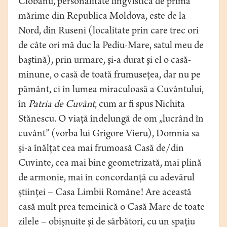
Ciobanu, personalitate lingvistică de primă
mărime din Republica Moldova, este de la
Nord, din Ruseni (localitate prin care trec ori
de câte ori mă duc la Pediu-Mare, satul meu de
baştină), prin urmare, şi-a durat şi el o casă-
minune, o casă de toată frumuseţea, dar nu pe
pământ, ci în lumea miraculoasă a Cuvântului,
în
Patria de Cuvânt
, cum ar fi spus Nichita
Stănescu. O viaţă îndelungă de om „lucrând în
cuvânt” (vorba lui Grigore Vieru), Domnia sa
şi-a înălţat cea mai frumoasă Casă de/din
Cuvinte, cea mai bine geometrizată, mai plină
de armonie, mai în concordanţă cu adevărul
ştiinţei – Casa Limbii Române! Are această
casă mult prea temeinică o Casă Mare de toate
zilele – obişnuite şi de sărbători, cu un spaţiu