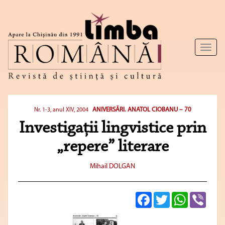
Toggl
naviga
ANIVERSĂRI. ANATOL CIOBANU – 70
Nr. 1-3, anul XIV, 2004
Investigaţii lingvistice prin
„repere” literare
Mihail DOLGAN
Facebook
Twitter
WhatsApp
Viber