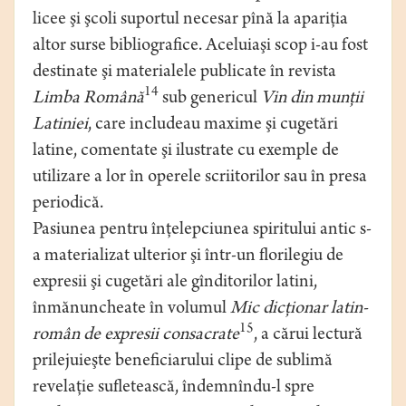
licee şi şcoli suportul necesar pînă la apariţia
altor surse bibliografice. Aceluiaşi scop i-au fost
destinate şi materialele publicate în revista
14
Limba Română
sub genericul
Vin din munţii
Latiniei
, care includeau maxime şi cugetări
latine, comentate şi ilustrate cu exemple de
utilizare a lor în operele scriitorilor sau în presa
periodică.
Pasiunea pentru înţelepciunea spiritului antic s-
a materializat ulterior şi într-un florilegiu de
expresii şi cugetări ale gînditorilor latini,
înmănuncheate în volumul
Mic dicţionar latin-
15
român de expresii consacrate
, a cărui lectură
prilejuieşte beneficiarului clipe de sublimă
revelaţie sufletească, îndemnîndu-l spre