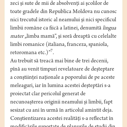
zeci şi sute de mii de absolvenţi ai şcolilor de
toate gradele din Republica Moldova nu cunosc
nici trecutul istoric al neamului şi nici specificul
limbii române ca fiică a latinei, denumită
lingua
mater
„limba mamă”, şi soră dreaptă cu celelalte
limbi romanice (italiana, franceza, spaniola,
7
retoromana etc.)”
.
Au trebuit să treacă mai bine de trei decenii,
pînă au venit timpuri revelatoare de deşteptare
a conştiinţei naţionale a poporului de pe aceste
meleaguri, iar în lumina acestei deşteptări s-a
proiectat clar pericolul generat de
necunoaşterea originii neamului şi limbii, fapt
sesizat cu ani în urmă în articolul amintit deja.
Conştientizarea acestei realităţi s-a reflectat în