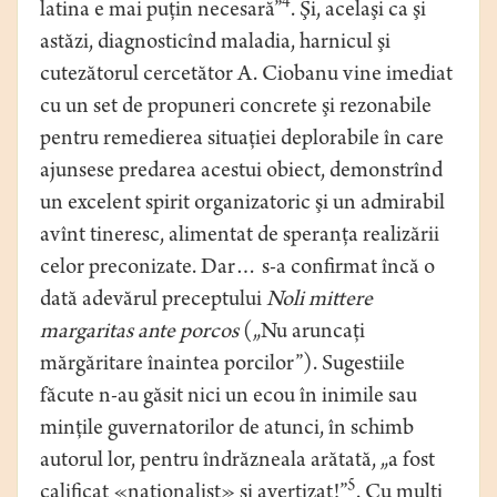
4
latina e mai puţin necesară”
. Şi, acelaşi ca şi
astăzi, diagnosticînd maladia, harnicul şi
cutezătorul cercetător A. Ciobanu vine imediat
cu un set de propuneri concrete şi rezonabile
pentru remedierea situaţiei deplorabile în care
ajunsese predarea acestui obiect, demonstrînd
un excelent spirit organizatoric şi un admirabil
avînt tineresc, alimentat de speranţa realizării
celor preconizate. Dar… s-a confirmat încă o
dată adevărul preceptului
Noli mittere
margaritas ante porcos
(„Nu aruncaţi
mărgăritare înaintea porcilor”). Sugestiile
făcute n-au găsit nici un ecou în inimile sau
minţile guvernatorilor de atunci, în schimb
autorul lor, pentru îndrăzneala arătată, „a fost
5
calificat «naţionalist» şi avertizat!”
. Cu mulţi