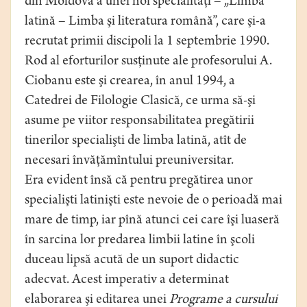
din Moldova a unei noi specialităţi – „Limba
latină – Limba şi literatura română”, care şi-a
recrutat primii discipoli la 1 septembrie 1990.
Rod al eforturilor susţinute ale profesorului A.
Ciobanu este şi crearea, în anul 1994, a
Catedrei de Filologie Clasică, ce urma să-şi
asume pe viitor responsabilitatea pregătirii
tinerilor specialişti de limba latină, atît de
necesari învăţămîntului preuniversitar.
Era evident însă că pentru pregătirea unor
specialişti latinişti este nevoie de o perioadă mai
mare de timp, iar pînă atunci cei care îşi luaseră
în sarcina lor predarea limbii latine în şcoli
duceau lipsă acută de un suport didactic
adecvat. Acest imperativ a determinat
elaborarea şi editarea unei
Programe a cursului