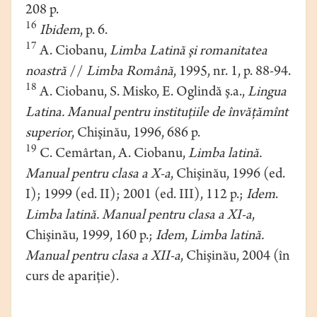
208 p.
16
Ibidem
, p. 6.
17
A. Ciobanu,
Limba Latină şi romanitatea
noastră
//
Limba Română
, 1995, nr. 1, p. 88-94.
18
A. Ciobanu, S. Misko, E. Oglindă ş.a.,
Lingua
Latina. Manual pentru instituţiile de învăţămînt
superior
, Chişinău, 1996, 686 p.
19
C. Cemârtan, A. Ciobanu,
Limba latină.
Manual pentru clasa a X-a
, Chişinău, 1996 (ed.
I); 1999 (ed. II); 2001 (ed. III), 112 p.;
Idem
.
Limba latină. Manual pentru clasa a XI-a
,
Chişinău, 1999, 160 p.;
Idem
,
Limba latină.
Manual pentru clasa a XII-a
, Chişinău, 2004 (în
curs de apariţie).