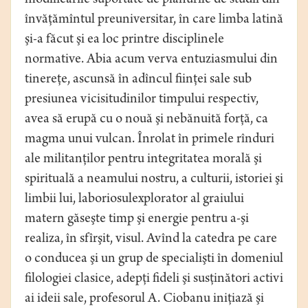
modificările suportate de planurile de studii din
învăţămîntul preuniversitar, în care limba latină
şi-a făcut şi ea loc printre disciplinele
normative. Abia acum verva entuziasmului din
tinereţe, ascunsă în adîncul fiinţei sale sub
presiunea vicisitudinilor timpului respectiv,
avea să erupă cu o nouă şi nebănuită forţă, ca
magma unui vulcan. Înrolat în primele rînduri
ale militanţilor pentru integritatea morală şi
spirituală a neamului nostru, a culturii, istoriei şi
limbii lui, laboriosulexplorator al graiului
matern găseşte timp şi energie pentru a-şi
realiza, în sfîrşit, visul. Avînd la catedra pe care
o conducea şi un grup de specialişti în domeniul
filologiei clasice, adepţi fideli şi susţinători activi
ai ideii sale, profesorul A. Ciobanu iniţiază şi