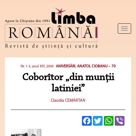
Toggl
naviga
ANIVERSĂRI. ANATOL CIOBANU – 70
Nr. 1-3, anul XIV, 2004
Coborîtor „din munţii
latiniei”
Claudia CEMÂRTAN
Facebook
Twitter
WhatsApp
Viber