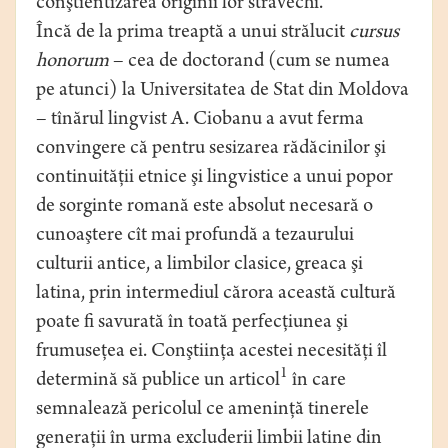
conştientizarea originii lor străvechi.
Încă de la prima treaptă a unui strălucit
cursus
honorum
– cea de doctorand (cum se numea
pe atunci) la Universitatea de Stat din Moldova
– tînărul lingvist A. Ciobanu a avut ferma
convingere că pentru sesizarea rădăcinilor şi
continuităţii etnice şi lingvistice a unui popor
de sorginte romană este absolut necesară o
cunoaştere cît mai profundă a tezaurului
culturii antice, a limbilor clasice, greaca şi
latina, prin intermediul cărora această cultură
poate fi savurată în toată perfecţiunea şi
frumuseţea ei. Conştiinţa acestei necesităţi îl
1
determină să publice un articol
în care
semnalează pericolul ce ameninţă tinerele
generaţii în urma excluderii limbii latine din