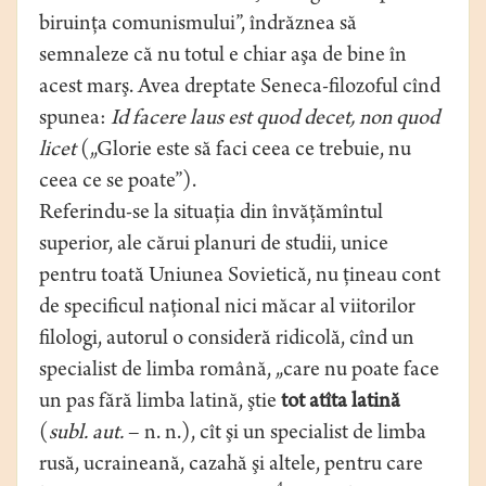
biruinţa comunismului”, îndrăznea să
semnaleze că nu totul e chiar aşa de bine în
acest marş. Avea dreptate Seneca-filozoful cînd
spunea:
Id facere laus est quod decet, non quod
licet
(„Glorie este să faci ceea ce trebuie, nu
ceea ce se poate”).
Referindu-se la situaţia din învăţămîntul
superior, ale cărui planuri de studii, unice
pentru toată Uniunea Sovietică, nu ţineau cont
de specificul naţional nici măcar al viitorilor
filologi, autorul o consideră ridicolă, cînd un
specialist de limba română, „care nu poate face
un pas fără limba latină, ştie
tot atîta latină
(
subl. aut.
– n. n.), cît şi un specialist de limba
rusă, ucraineană, cazahă şi altele, pentru care