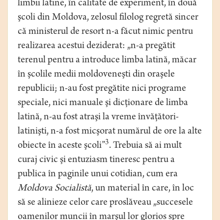
limbii latine, în calitate de experiment, în două
şcoli din Moldova, zelosul filolog regretă sincer
că ministerul de resort n-a făcut nimic pentru
realizarea acestui deziderat: „n-a pregătit
terenul pentru a introduce limba latină, măcar
în şcolile medii moldoveneşti din oraşele
republicii; n-au fost pregătite nici programe
speciale, nici manuale şi dicţionare de limba
latină, n-au fost atraşi la vreme învăţători-
latinişti, n-a fost micşorat numărul de ore la alte
3
obiecte în aceste şcoli”
. Trebuia să ai mult
curaj civic şi entuziasm tineresc pentru a
publica în paginile unui cotidian, cum era
Moldova Socialistă
, un material în care, în loc
să se alinieze celor care proslăveau „succesele
oamenilor muncii în marşul lor glorios spre