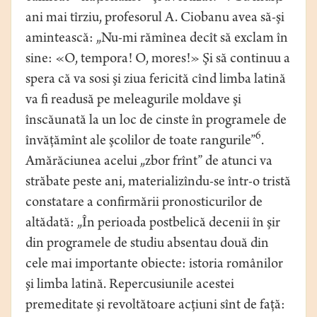
ani mai tîrziu, profesorul A. Ciobanu avea să-şi
amintească: „Nu-mi rămînea decît să exclam în
sine: «O, tempora! O, mores!» Şi să continuu a
spera că va sosi şi ziua fericită cînd limba latină
va fi readusă pe meleagurile moldave şi
înscăunată la un loc de cinste în programele de
6
învăţămînt ale şcolilor de toate rangurile”
.
Amărăciunea acelui „zbor frînt” de atunci va
străbate peste ani, materializîndu-se într-o tristă
constatare a confirmării pronosticurilor de
altădată: „În perioada postbelică decenii în şir
din programele de studiu absentau două din
cele mai importante obiecte: istoria românilor
şi limba latină. Repercusiunile acestei
premeditate şi revoltătoare acţiuni sînt de faţă: