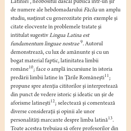
Latiniei”, neobositul dascăl publică într-un şir
de numere ale hebdomadarului
Făclia
un amplu
studiu, susţinut cu generozitate prin exemple şi
citate elocvente în problemele tratate şi
intitulat sugestiv
Lingua Latina est
9
fundamentum linguae nostrae
. Autorul
demonstrează, cu lux de amănunte şi cu un
bogat material faptic, latinitatea limbii
10
române
; face o amplă incursiune în istoria
11
predării limbii latine în Ţările Româneşti
;
propune spre atenţia cititorilor şi interpretează
din punct de vedere istoric şi ideatic un şir de
12
aforisme latineşti
; selectează şi comentează
diverse consideraţii şi opinii ale unor
13
personalităţi marcante despre limba latină
.
Toate acestea trebuiau să ofere profesorilor din