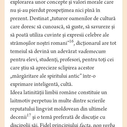
explorarea unor concepte şi valori morale care
nu şi-au pierdut prospeţimea nici pînă în
prezent. Destinat „tuturor oamenilor de cultură
care doresc să cunoască, să guste, să savureze şi
să poată utiliza cuvinte şi expresii celebre ale
16
strămoşilor noştri romani”
, dicţionarul are tot
temeiul să devină un adevărat
vademecum
pentru elevi, studenţi, profesori, pentru toţi cei
care ştiu să aprecieze sclipirea acestor
„mărgăritare ale spiritului antic” într-o
exprimare inteligentă, cultă.
Ideea latinităţii limbii române constituie un
laitmotiv perpetuu în multe dintre scrierile
reputatului lingvist moldovean din ultimele
17
decenii
şi o temă preferată de discuţie cu
discipolii săi. Fidel principiului
facta, non verba