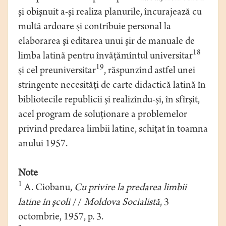
şi obişnuit a-şi realiza planurile, încurajează cu
multă ardoare şi contribuie personal la
elaborarea şi editarea unui şir de manuale de
18
limba latină pentru învăţămîntul universitar
19
şi cel preuniversitar
, răspunzînd astfel unei
stringente necesităţi de carte didactică latină în
bibliotecile republicii şi realizîndu-şi, în sfîrşit,
acel program de soluţionare a problemelor
privind predarea limbii latine, schiţat în toamna
anului 1957.
Note
1
A. Ciobanu,
Cu privire la predarea limbii
latine în şcoli
//
Moldova Socialistă
, 3
octombrie, 1957, p. 3.