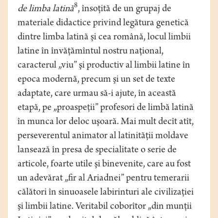
8
de limba latină
, însoţită de un grupaj de
materiale didactice privind legătura genetică
dintre limba latină şi cea română, locul limbii
latine în învăţămîntul nostru naţional,
caracterul „viu” şi productiv al limbii latine în
epoca modernă, precum şi un set de texte
adaptate, care urmau să-i ajute, în această
etapă, pe „proaspeţii” profesori de limbă latină
în munca lor deloc uşoară. Mai mult decît atît,
perseverentul animator al latinităţii moldave
lansează în presa de specialitate o serie de
articole, foarte utile şi binevenite, care au fost
un adevărat „fir al Ariadnei” pentru temerarii
călători în sinuoasele labirinturi ale civilizaţiei
şi limbii latine. Veritabil coborîtor „din munţii