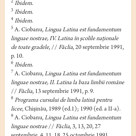
2
Ibidem
.
3
Ibidem
.
4
Ibidem
.
5
A. Ciobanu,
Lingua Latina est fundamentum
linguae nostrae, IV. Latina în şcolile naţionale
de toate gradele
, //
Făclia
, 20 septembrie 1991,
p. 10.
6
Ibidem
.
7
A. Ciobanu,
Lingua Latina est fundamentum
linguae nostrae, II. Latina la baza limbii române
//
Făclia
, 13 septembrie 1991, p. 9.
8
Programa cursului de limba latină pentru
licee
, Chişinău, 1989 (ed.1); 1990 (ed. a II-a).
9
A. Ciobanu,
Lingua Latina est fundamentum
linguae nostrae
//
Făclia
, 3, 13, 20, 27
septembrie, 4, 11, 18, 25 octombrie 1991.