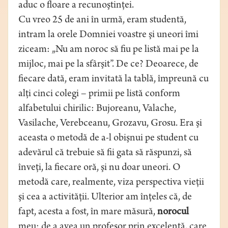
aduc o floare a recunoştinţei.
Cu vreo 25 de ani în urmă, eram studentă,
intram la orele Domniei voastre şi uneori îmi
ziceam: „Nu am noroc să fiu pe listă mai pe la
mijloc, mai pe la sfârşit”. De ce? Deoarece, de
fiecare dată, eram invitată la tablă, împreună cu
alţi cinci colegi – primii pe listă conform
alfabetului chirilic: Bujoreanu, Valache,
Vasilache, Verebceanu, Grozavu, Grosu. Era şi
aceasta o metodă de a-l obişnui pe student cu
adevărul că trebuie să fii gata să răspunzi, să
înveţi, la fiecare oră, şi nu doar uneori. O
metodă care, realmente, viza perspectiva vieţii
şi cea a activităţii. Ulterior am înţeles că, de
fapt, acesta a fost, în mare măsură,
norocul
meu: de a avea un profesor prin excelenţă, care