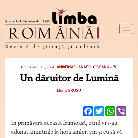
Toggl
naviga
ANIVERSĂRI. ANATOL CIOBANU – 70
Nr. 1-3, anul XIV, 2004
Un dăruitor de Lumină
Elena GROSU
Facebook
Twitter
WhatsApp
Viber
În primăvara aceasta frumoasă, când vi s-au
adunat amintirile la hora anilor, vin şi eu să vă