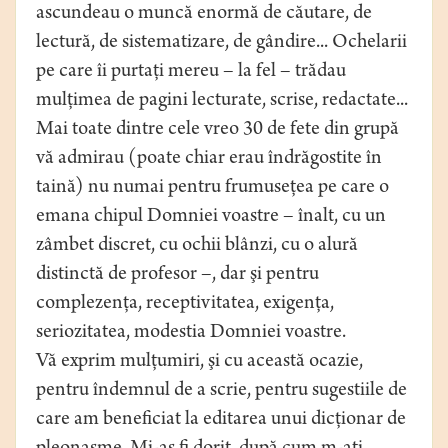
ascundeau o muncă enormă de căutare, de
lectură, de sistematizare, de gândire... Ochelarii
pe care îi purtaţi mereu – la fel – trădau
mulţimea de pagini lecturate, scrise, redactate...
Mai toate dintre cele vreo 30 de fete din grupă
vă admirau (poate chiar erau îndrăgostite în
taină) nu numai pentru frumuseţea pe care o
emana chipul Domniei voastre – înalt, cu un
zâmbet discret, cu ochii blânzi, cu o alură
distinctă de profesor –, dar şi pentru
complezenţa, receptivitatea, exigenţa,
seriozitatea, modestia Domniei voastre.
Vă exprim mulţumiri, şi cu această ocazie,
pentru îndemnul de a scrie, pentru sugestiile de
care am beneficiat la editarea unui dicţionar de