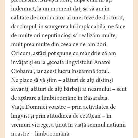
pleonasme. Mi-aş fi dorit, după cum m-aţi
îndemnat, la un moment dat, să vă am în
calitate de conducător al unei teze de doctorat,
dar timpul, în scurgerea lui implacabilă, ne face
de multe ori neputincioşi să realizăm multe,
mult prea multe din ceea ce ne-am dori.
Oricum, astăzi pot spune cu mândrie că am
învăţat şi eu la „şcoala lingvistului Anatol
Ciobanu”, iar acest lucru înseamnă totul.
Ne place să vă ştim – alături de alţi distinşi
savanţi, alături de alţi bărbaţi ai neamului – scut
de apărare a limbii române în Basarabia.
Viaţa Domniei voastre – prin activitatea de
lingvist şi prin atitudinea de cetăţean – în
vremuri vitrege, a ţinut în viaţă semnul naţiunii
noastre – limba română.