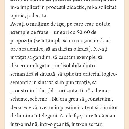
m-a implicat în procesul didactic, mi-a solicitat
opinia, judecata.
Aveaţi o mulţime de fişe, pe care erau notate
exemple de fraze – uneori cu 50-60 de
propoziţii (se întâmpla să nu reuşim, în două
ore academice, să analizăm o frază). Ne-aţi
învăţat să gândim, să căutăm exemple, să
discernem legătura indisolubilă dintre
semantică şi sintaxă, să aplicăm criteriul logico-
semantic în sintaxă şi în punctuaţie, să
„construim” din „blocuri sintactice” scheme,
scheme, scheme... Nu era greu să „construim”,
deoarece vă aveam în preajmă: atent şi dăruitor
de lumina înţelegerii. Acele fişe, care încăpeau
într-o mână, într-o geantă, într-un sertar,