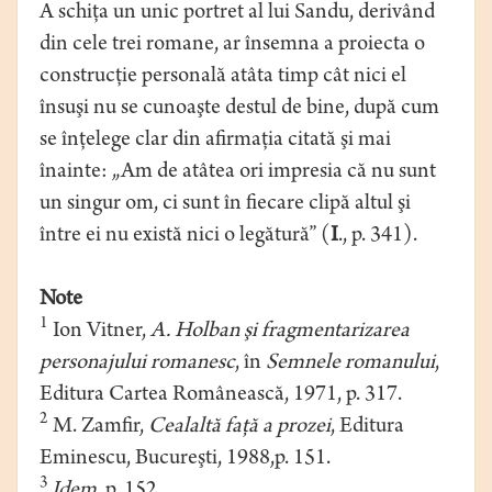
A schiţa un unic portret al lui Sandu, derivând
din cele trei romane, ar însemna a proiecta o
construcţie personală atâta timp cât nici el
însuşi nu se cunoaşte destul de bine, după cum
se înţelege clar din afirmaţia citată şi mai
înainte: „Am de atâtea ori impresia că nu sunt
un singur om, ci sunt în fiecare clipă altul şi
între ei nu există nici o legătură” (
I
., p. 341).
Note
1
Ion Vitner,
A. Holban şi fragmentarizarea
personajului romanesc
, în
Semnele romanului
,
Editura Cartea Românească, 1971, p. 317.
2
M. Zamfir,
Cealaltă faţă a prozei
, Editura
Eminescu, Bucureşti, 1988,p. 151.
3
Idem
, p. 152.