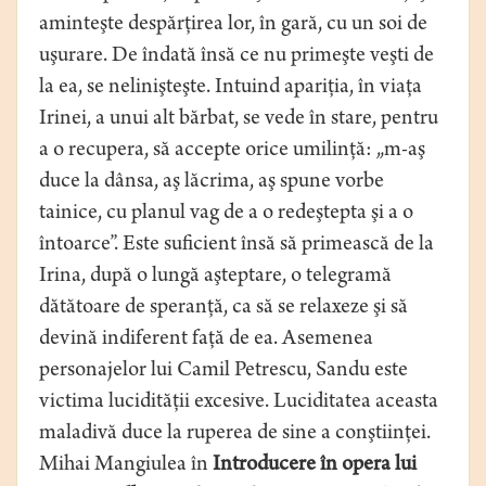
aminteşte despărţirea lor, în gară, cu un soi de
uşurare. De îndată însă ce nu primeşte veşti de
la ea, se nelinişteşte. Intuind apariţia, în viaţa
Irinei, a unui alt bărbat, se vede în stare, pentru
a o recupera, să accepte orice umilinţă: „m-aş
duce la dânsa, aş lăcrima, aş spune vorbe
tainice, cu planul vag de a o redeştepta şi a o
întoarce”. Este suficient însă să primească de la
Irina, după o lungă aşteptare, o telegramă
dătătoare de speranţă, ca să se relaxeze şi să
devină indiferent faţă de ea. Asemenea
personajelor lui Camil Petrescu, Sandu este
victima lucidităţii excesive. Luciditatea aceasta
maladivă duce la ruperea de sine a conştiinţei.
Mihai Mangiulea în
Introducere în opera lui