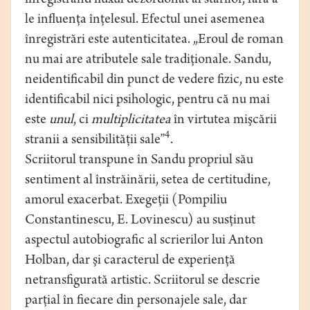
înregistrând fluxul dezordonat al stărilor, fără a
le influenţa înţelesul. Efectul unei asemenea
înregistrări este autenticitatea. „Eroul de roman
nu mai are atributele sale tradiţionale. Sandu,
neidentificabil din punct de vedere fizic, nu este
identificabil nici psihologic, pentru că nu mai
este
unul
, ci
multiplicitatea
în virtutea mişcării
4
stranii a sensibilităţii sale”
.
Scriitorul transpune în Sandu propriul său
sentiment al înstrăinării, setea de certitudine,
amorul exacerbat. Exegeţii (Pompiliu
Constantinescu, E. Lovinescu) au susţinut
aspectul autobiografic al scrierilor lui Anton
Holban, dar şi caracterul de experienţă
netransfigurată artistic. Scriitorul se descrie
parţial în fiecare din personajele sale, dar