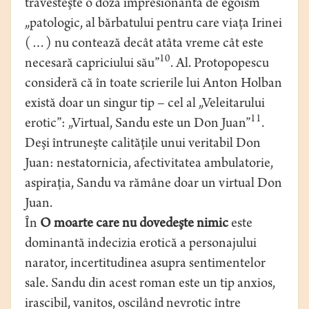
travesteşte o doză impresionantă de egoism
„patologic, al bărbatului pentru care viaţa Irinei
(…) nu contează decât atâta vreme cât este
10
necesară capriciului său”
. Al. Protopopescu
consideră că în toate scrierile lui Anton Holban
există doar un singur tip – cel al „Veleitarului
11
erotic”: „Virtual, Sandu este un Don Juan”
.
Deşi întruneşte calităţile unui veritabil Don
Juan: nestatornicia, afectivitatea ambulatorie,
aspiraţia, Sandu va rămâne doar un virtual Don
Juan.
În
O moarte care nu dovedeşte nimic
este
dominantă indecizia erotică a personajului
narator, incertitudinea asupra sentimentelor
sale. Sandu din acest roman este un tip anxios,
irascibil, vanitos, oscilând nevrotic între