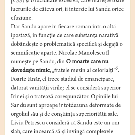
p. 55) şi o luciditate excesivă, care măreşte toate
lucrurile de câteva ori, îi interzic lui Sandu orice
efuziune.
Dar Sandu apare în fiecare roman într-o altă
ipostază, în funcţie de care substanţa narativă
dobândeşte o problematică specifică şi degajă o
semnificaţie aparte. Nicolae Manolescu îl
numeşte pe Sandu, din
O moarte care nu
6
dovedeşte nimic
, „fratele mezin al celorlalţi”
.
Foarte tânăr, el trece stadiul de emancipare,
datorat vanităţii virile; el se consideră superior
Irinei şi o tratează corespunzător. Opiniile lui
Sandu sunt aproape întotdeauna deformate de
orgoliul său şi de conştiinţa superiorităţii sale.
Liviu Petrescu consideră că Sandu este un om
slab, care încearcă să-şi învingă complexele