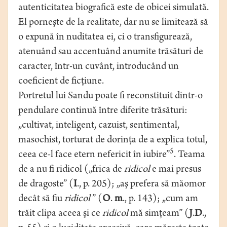
autenticitatea biografică este de obicei simulată.
El porneşte de la realitate, dar nu se limitează să
o expună în nuditatea ei, ci o transfigurează,
atenuând sau accentuând anumite trăsături de
caracter, într-un cuvânt, introducând un
coeficient de ficţiune.
Portretul lui Sandu poate fi reconstituit dintr-o
pendulare continuă între diferite trăsături:
„cultivat, inteligent, cazuist, sentimental,
masochist, torturat de dorinţa de a explica totul,
5
ceea ce-l face etern nefericit în iubire”
. Teama
de a nu fi ridicol („frica de
ridicol
e mai presus
de dragoste” (
I
., p. 205); „aş prefera să măomor
decât să fiu
ridicol
” (
O
.
m
., p. 143); „cum am
trăit clipa aceea şi ce
ridicol
mă simţeam” (
J
.
D
.,