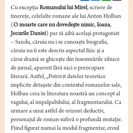
Cu excepţia
Romanului lui Mirel
, scriere de
tinereţe, celelalte romane ale lui Anton Holban
(
O moarte care nu dovedeşte nimic
,
Ioana
,
Jocurile Daniei
) par să aibă acelaşi protagonist
– Sandu, căruia nu i se cunoaşte biografia,
căruia nu îi este descris aspectul fizic şi a
cărui dramă se ghiceşte din însemnările zilnice
de jurnal, aparent fără nici o preocupare
literară. Astfel, „Potrivit datelor teoretice
implicite detaşate din contextul romanelor sale,
Holban crea în literatura noastră un concept al
vagului, al impalpabilului, al fragmentarului. Ca
urmare a unui astfel de orizont deductiv,
personajul de roman suferă o profundă mutaţie.
Fiind figurat numai la modul fragmentar, eroul