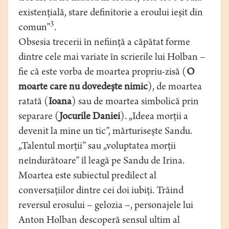
existenţială, stare definitorie a eroului ieşit din
3
comun”
.
Obsesia trecerii în nefiinţă a căpătat forme
dintre cele mai variate în scrierile lui Holban –
fie că este vorba de moartea propriu-zisă (
O
moarte care nu dovedeşte nimic
), de moartea
ratată (
Ioana
) sau de moartea simbolică prin
separare (
Jocurile Daniei
). „Ideea morţii a
devenit la mine un tic”, mărturiseşte Sandu.
„Talentul morţii” sau „voluptatea morţii
neîndurătoare” îl leagă pe Sandu de Irina.
Moartea este subiectul predilect al
conversaţiilor dintre cei doi iubiţi. Trăind
reversul erosului – gelozia –, personajele lui
Anton Holban descoperă sensul ultim al