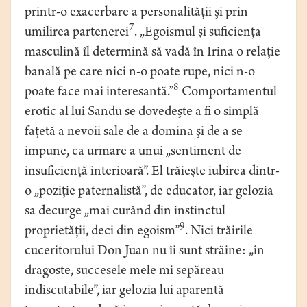
printr-o exacerbare a personalităţii şi prin
7
umilirea partenerei
. „Egoismul şi suficienţa
masculină îl determină să vadă în Irina o relaţie
banală pe care nici n-o poate rupe, nici n-o
8
poate face mai interesantă.”
Comportamentul
erotic al lui Sandu se dovedeşte a fi o simplă
faţetă a nevoii sale de a domina şi de a se
impune, ca urmare a unui „sentiment de
insuficienţă interioară”. El trăieşte iubirea dintr-
o „poziţie paternalistă”, de educator, iar gelozia
sa decurge „mai curând din instinctul
9
proprietăţii, deci din egoism”
. Nici trăirile
cuceritorului Don Juan nu îi sunt străine: „în
dragoste, succesele mele mi sepăreau
indiscutabile”, iar gelozia lui aparentă