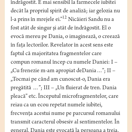
îndrăgostit. E mai sensibil la farmecele iubitei
decât la propriul spirit de analiză; iar gelozia nu
12
l-a prins în mrejele ei.”
Nicăieri Sandu nu a
fost atât de singur şi atât de îndrăgostit. El o
evocă mereu pe Dania, o imaginează, o creează
în faţa lectorilor. Revelator în acest sens este
faptul că majoritatea fragmentelor care
compun romanul încep cu numele Daniei: I –
„Cu frenezie m-am apropiat deDania…”; II –
„Tocmai pe când am cunoscut-o, Dania era
pregătită
…
”; III – „Un
fluierat de tren. Dania
pleacă” etc. Începutul microfragmentelor, care
reiau ca un ecou repetat numele iubitei,
frecvenţa acestui nume pe parcursul romanului
transmit caracterul obsesiv al sentimentelor. În
general, Dania este evocată la persoana a treia,