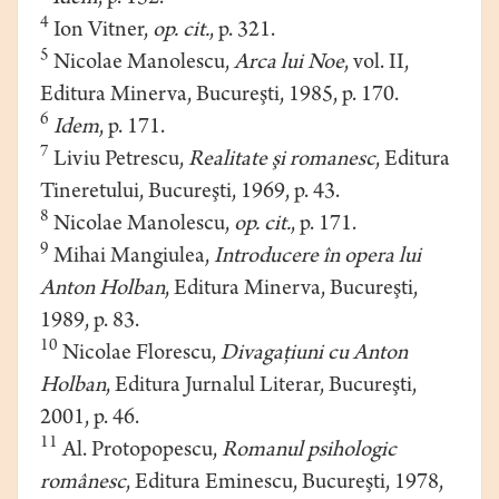
4
Ion Vitner,
op. cit.
, p. 321.
5
Nicolae Manolescu,
Arca lui Noe
, vol. II,
Editura Minerva, Bucureşti, 1985, p. 170.
6
Idem
, p. 171.
7
Liviu Petrescu,
Realitate şi romanesc
, Editura
Tineretului, Bucureşti, 1969, p. 43.
8
Nicolae Manolescu,
op. cit.
, p. 171.
9
Mihai Mangiulea,
Introducere în opera lui
Anton Holban
, Editura Minerva, Bucureşti,
1989, p. 83.
10
Nicolae Florescu,
Divagaţiuni cu Anton
Holban
, Editura Jurnalul Literar, Bucureşti,
2001, p. 46.
11
Al. Protopopescu,
Romanul psihologic
românesc
, Editura Eminescu, Bucureşti, 1978,