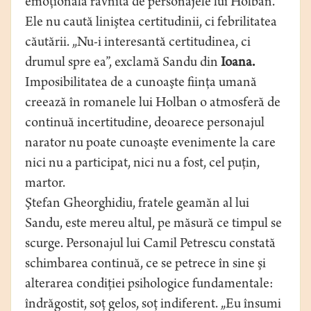
emoţională râvnită de personajele lui Holban.
Ele nu caută liniştea certitudinii, ci febrilitatea
căutării. „Nu-i interesantă certitudinea, ci
drumul spre ea”, exclamă Sandu din
Ioana.
Imposibilitatea de a cunoaşte fiinţa umană
creează în romanele lui Holban o atmosferă de
continuă incertitudine, deoarece personajul
narator nu poate cunoaşte evenimente la care
nici nu a participat, nici nu a fost, cel puţin,
martor.
Ştefan Gheorghidiu, fratele geamăn al lui
Sandu, este mereu altul, pe măsură ce timpul se
scurge. Personajul lui Camil Petrescu constată
schimbarea continuă, ce se petrece în sine şi
alterarea condiţiei psihologice fundamentale:
îndrăgostit, soţ gelos, soţ indiferent. „Eu însumi