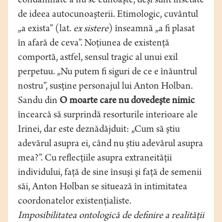
condamnate a nu se cunoaşte, deşi sunt însetate
de ideea autocunoaşterii. Etimologic, cuvântul
„a exista” (lat.
ex sistere
) înseamnă „a fi plasat
în afară de ceva”. Noţiunea de existenţă
comportă, astfel, sensul tragic al unui exil
perpetuu. „Nu putem fi siguri de ce e înăuntrul
nostru”, susţine personajul lui Anton Holban.
Sandu din
O moarte care nu dovedeşte nimic
încearcă să surprindă resorturile interioare ale
Irinei, dar este deznădăjduit: „Cum să ştiu
adevărul asupra ei, când nu ştiu adevărul asupra
mea?”. Cu reflecţiile asupra extraneităţii
individului, faţă de sine însuşi şi faţă de semenii
săi, Anton Holban se situează în intimitatea
coordonatelor existenţialiste.
Imposibilitatea ontologică de definire a realităţii