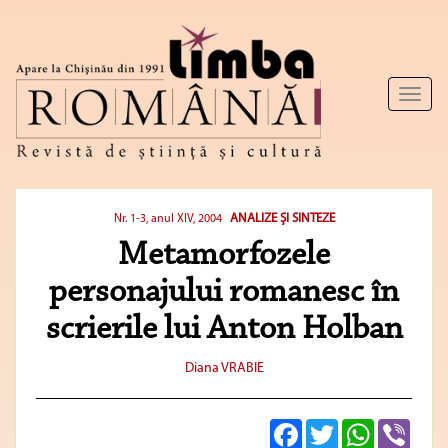
Toggl
naviga
ANALIZE ŞI SINTEZE
Nr. 1-3, anul XIV, 2004
Metamorfozele
personajului romanesc în
scrierile lui Anton Holban
Diana VRABIE
Facebook
Twitter
WhatsApp
Viber