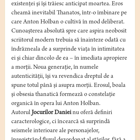
existenţei şi îşi trăiesc anticipat moartea. Eros
cheamă inevitabil Thanatos, într-o îmbinare pe
care Anton Holban o cultivă în mod deliberat.
Cunoaşterea absolută spre care aspira neobosit
scriitorul modern trebuia să înainteze odată cu
îndrăzneala de a surprinde viaţa în intimitatea
ei şi chiar dincolo de ea – în imediata apropiere
a morţii. Noua generaţie, în numele
autenticităţii, îşi va revendica dreptul de a
spune totul până şi asupra morţii. Erosul, boala
şi obsesia thanatică formează o constelaţie
organică în opera lui Anton Holban.
Autorul
Jocurilor Daniei
nu oferă definiri
caracterologice, ci încearcă să surprindă
seismele interioare ale personajelor,