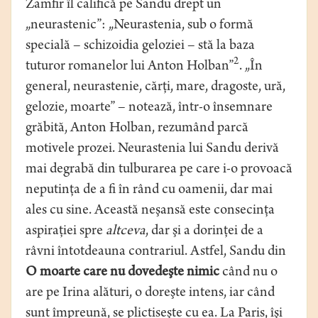
Zamfir îl califică pe Sandu drept un
„neurastenic”: „Neurastenia, sub o formă
specială – schizoidia geloziei – stă la baza
2
tuturor romanelor lui Anton Holban”
. „În
general, neurastenie, cărţi, mare, dragoste, ură,
gelozie, moarte” – notează, într-o însemnare
grăbită, Anton Holban, rezumând parcă
motivele prozei. Neurastenia lui Sandu derivă
mai degrabă din tulburarea pe care i-o provoacă
neputinţa de a fi în rând cu oamenii, dar mai
ales cu sine. Această neşansă este consecinţa
aspiraţiei spre
altceva
, dar şi a dorinţei de a
râvni întotdeauna contrariul. Astfel, Sandu din
O moarte care nu dovedeşte nimic
când nu o
are pe Irina alături, o doreşte intens, iar când
sunt împreună, se plictiseşte cu ea. La Paris, îşi