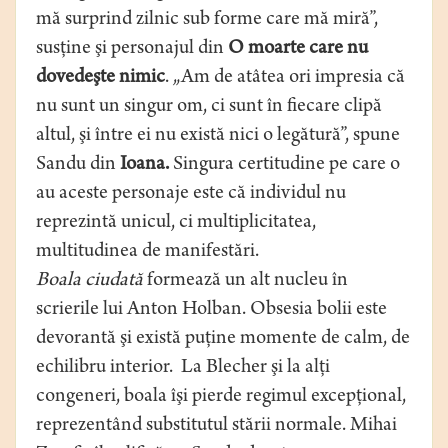
mă surprind zilnic sub forme care mă miră”,
susţine şi personajul din
O moarte care nu
dovedeşte nimic
. „Am de atâtea ori impresia că
nu sunt un singur om, ci sunt în fiecare clipă
altul, şi între ei nu există nici o legătură”, spune
Sandu din
Ioana.
Singura certitudine pe care o
au aceste personaje este că individul nu
reprezintă unicul, ci multiplicitatea,
multitudinea de manifestări.
Boala ciudată
formează un alt nucleu în
scrierile lui Anton Holban. Obsesia bolii este
devorantă şi există puţine momente de calm, de
echilibru interior. La Blecher şi la alţi
congeneri, boala îşi pierde regimul excepţional,
reprezentând substitutul stării normale. Mihai