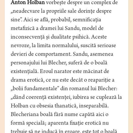
Anton Holban
vorbeşte despre un complex de
„neadecvare la propriile sale dorinţe despre
sine”. Aici se află, probabil, semnificaţia
metafizică a dramei lui Sandu, model de
inconsecvenţă şi dualitate psihică. Aceste
nevroze, la limita normalului, suscită serioase
devieri de comportament. Sandu, asemenea
personajului lui Blecher, suferă de o boală
existenţială. Eroul narator este măcinat de
drama erotică, ce nu este decât o reapariţie a
„bolii fundamentale” din romanul lui Blecher:
„dând coerenţă existenţei, iubirea se cuplează la
Holban cu obsesia thanatică, inseparabilă.
Blecheriana boală fără nume capătă aici o
formă specială; aparenta fixaţie erotică nu
trebuie să ne inducă în eroare, este tot o boală