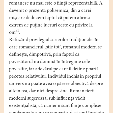
romanesc nu mai este o fiinţă reprezentabilă. A
devenit o prezenţă polisemică, din a cărei
mişcare deducem faptul că putem afirma
extrem de puţine lucruri certe cu privire la
1
om”
.
Refuzând privilegiul scrierilor tradiţionale, în
care romancierul „ştie tot”, romanul modern se
defineşte, dimpotrivă, prin faptul că
povestitorul nu domină în întregime cele
povestite, iar adevărul pe care îl deţine poartă
pecetea relativului. Individul închis în propriul
univers nu poate avea o părere obiectivă despre
altcineva, dar nici despre sine. Romancierii
moderni sugerează, sub influenţa vădit
existenţialistă, că oamenii sunt fiinţe complexe