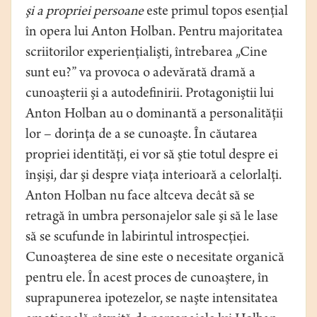
şi a propriei persoane
este primul topos esenţial
în opera lui Anton Holban. Pentru majoritatea
scriitorilor experienţialişti, întrebarea „Cine
sunt eu?” va provoca o adevărată dramă a
cunoaşterii şi a autodefinirii. Protagoniştii lui
Anton Holban au o dominantă a personalităţii
lor – dorinţa de a se cunoaşte. În căutarea
propriei identităţi, ei vor să ştie totul despre ei
înşişi, dar şi despre viaţa interioară a celorlalţi.
Anton Holban nu face altceva decât să se
retragă în umbra personajelor sale şi să le lase
să se scufunde în labirintul introspecţiei.
Cunoaşterea de sine este o necesitate organică
pentru ele. În acest proces de cunoaştere, în
suprapunerea ipotezelor, se naşte intensitatea