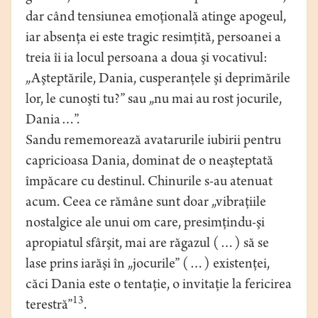
dar când tensiunea emoţională atinge apogeul,
iar absenţa ei este tragic resimţită, persoanei a
treia îi ia locul persoana a doua şi vocativul:
„Aşteptările, Dania, cusperanţele şi deprimările
lor, le cunoşti tu?” sau „nu mai au rost jocurile,
Dania…”.
Sandu rememorează avatarurile iubirii pentru
capricioasa Dania, dominat de o neaşteptată
împăcare cu destinul. Chinurile s-au atenuat
acum. Ceea ce rămâne sunt doar „vibraţiile
nostalgice ale unui om care, presimţindu-şi
apropiatul sfârşit, mai are răgazul (…) să se
lase prins iarăşi în „jocurile” (…) existenţei,
căci Dania este o tentaţie, o invitaţie la fericirea
13
terestră”
.